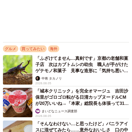
グルメ
買ってみたい
海外
「ふざけてません…真剣です」京都の老舗和菓
子店 次はカブトムシの幼虫 職人が手がけた
ゲテモノ和菓子 見事な造形に「気持ち悪いく
らいリアル」
中将 タカノリ
2026.08.05
「城本クリニック」を完全オマージュ 吉田沙
保里がゴロゴロ転がる日清カップヌードルCM
が20万いいね→「本家」総院長も体張って31万
いいね
まいどなニュース調査部
2026.08.05
「そんなわけない…と思ったけど」バニラアイ
スに混ぜてみたら……意外なおいしさ 口の中
で気づいた斬新な「和の薬味コラボ」が話題
中将 タカノリ
2026.08.05