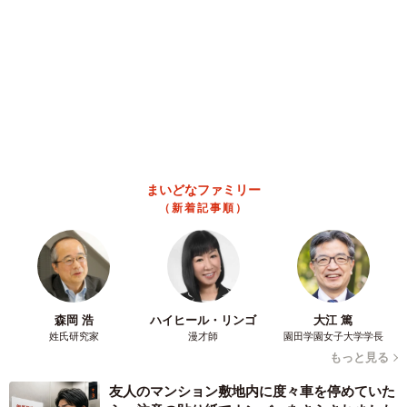
まいどなファミリー
（新着記事順）
森岡 浩
ハイヒール・リンゴ
大江 篤
姓氏研究家
漫才師
園田学園女子大学学長
もっと見る
友人のマンション敷地内に度々車を停めていた
ら…注意の貼り紙でナンバーをさらされました
【弁護士が解説】
長澤 芳子
2026.08.07
【漫画】「高い家賃を払えるのに、まだ欲し