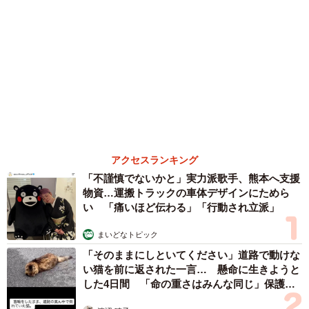
アクセスランキング
「不謹慎でないかと」実力派歌手、熊本へ支援
物資…運搬トラックの車体デザインにためら
い 「痛いほど伝わる」「行動され立派」
まいどなトピック
「そのままにしといてください」道路で動けな
い猫を前に返された一言… 懸命に生きようと
した4日間 「命の重さはみんな同じ」保護団
体代表の訴え
渡辺 晴子
72歳父、軽自動車で新潟から四国まで 65歳の
母と2人で3泊4日の旅 パーキングの休憩まで
分刻み… 「大学生でも組まねえよ！」