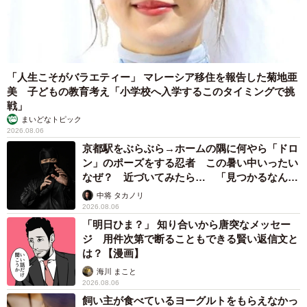
「人生こそがバラエティー」 マレーシア移住を報告した菊地亜
美 子どもの教育考え「小学校へ入学するこのタイミングで挑
戦」
まいどなトピック
2026.08.06
京都駅をぶらぶら→ホームの隅に何やら「ドロ
ン」のポーズをする忍者 この暑い中いったい
なぜ？ 近づいてみたら… 「見つかるなんて
未熟」
中将 タカノリ
2026.08.06
「明日ひま？」 知り合いから唐突なメッセー
ジ 用件次第で断ることもできる賢い返信文と
は？【漫画】
海川 まこと
2026.08.06
飼い主が食べているヨーグルトをもらえなかっ
た犬さん、爆裂に拗ねた顔がかわいすぎ「鼻息
フスフス」「反則レベル」
椎名 碧
2026.08.06