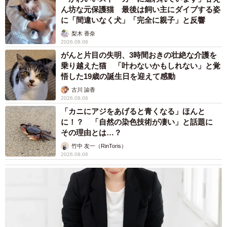
がんと片目の失明、3時間おきの壮絶な介護を
乗り越えた猫 「叶わないかもしれない」と覚
悟した19歳の誕生日を迎えて感動
古川 諭香
2026.08.06
「カニにアジをあげると青くなる」ほんと
に！？ 「自然の染色技術が凄い」と話題に
その理由とは…？
竹中 友一（RinToris）
2026.08.06