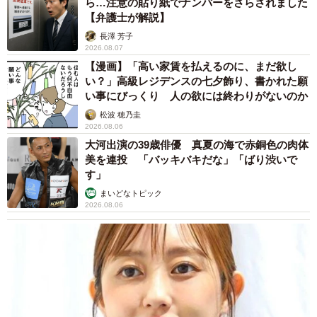
い？」高級レジデンスの七夕飾り、書かれた願
い事にびっくり 人の欲には終わりがないのか
松波 穂乃圭
2026.08.06
大河出演の39歳俳優 真夏の海で赤銅色の肉体
美を連投 「バッキバキだな」「ばり渋いで
す」
まいどなトピック
2026.08.06