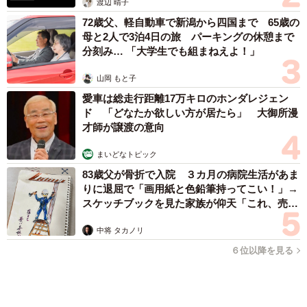
山岡 もと子
愛車は総走行距離17万キロのホンダレジェン
ド 「どなたか欲しい方が居たら」 大御所漫
才師が譲渡の意向
まいどなトピック
83歳父が骨折で入院 ３カ月の病院生活があま
りに退屈で「画用紙と色鉛筆持ってこい！」→
スケッチブックを見た家族が仰天「これ、売れ
ますよ…」
中将 タカノリ
６位以降を見る