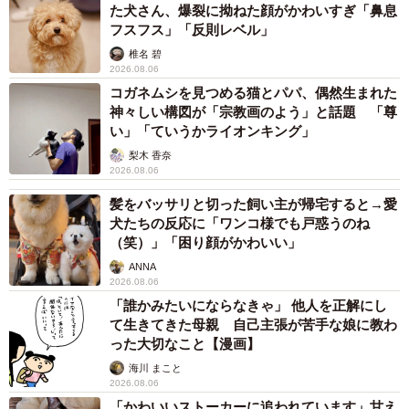
コガネムシを見つめる猫とパパ、偶然生まれた
神々しい構図が「宗教画のよう」と話題 「尊
い」「ていうかライオンキング」
梨木 香奈
2026.08.06
髪をバッサリと切った飼い主が帰宅すると→愛
犬たちの反応に「ワンコ様でも戸惑うのね
（笑）」「困り顔がかわいい」
ANNA
2026.08.06
「誰かみたいにならなきゃ」 他人を正解にし
て生きてきた母親 自己主張が苦手な娘に教わ
った大切なこと【漫画】
海川 まこと
2026.08.06
「かわいいストーカーに追われています」甘え
ん坊な元保護猫 最後は飼い主にダイブする姿
に「間違いなく犬」「完全に親子」と反響
梨木 香奈
2026.08.06