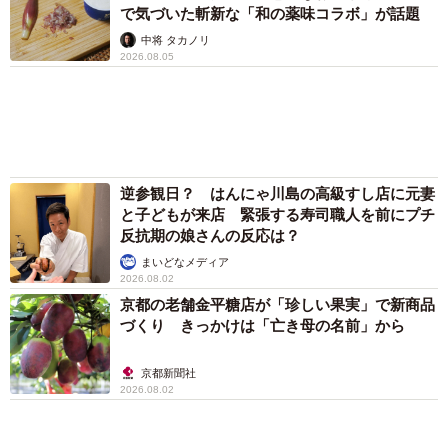
逆参観日？ はんにゃ川島の高級すし店に元妻
と子どもが来店 緊張する寿司職人を前にプチ
反抗期の娘さんの反応は？
まいどなメディア
2026.08.02
京都の老舗金平糖店が「珍しい果実」で新商品
づくり きっかけは「亡き母の名前」から
京都新聞社
2026.08.02