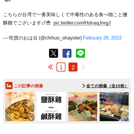
こちらが台湾で一番美味しくて中毒性のある食べ物こと鹽
酥雞でございます🍗🍟
pic.twitter.com/HdnaqJnrgJ
— 吃貨のおは台 (@chihuo_ohayotw)
February 26, 2022
1
2
この記事の画像
全ての画像（全10枚）
6