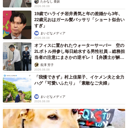
たかなし 亜妖
2026.08.08
19歳でハライチ岩井勇気と年の差婚から3年、
22歳元おはガール髪バッサリ「ショート似合い
すぎ」
まいどなメディア
2026.08.08
オフィスに置かれたウォーターサーバー 空の
2Lボトル持参し毎日給水する男性社員→総務担
当者の注意にまさかの逆ギレ！【弁護士が解
説】
長澤 芳子
2026.08.08
「我慢できず」村上佳菜子、イケメン夫と全力
ハグ「可愛いふたり」「素敵なご夫婦」
まいどなメディア
2026.08.08