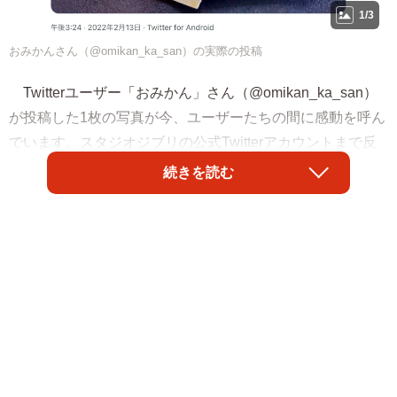
1/3
おみかんさん（@omikan_ka_san）の実際の投稿
Twitterユーザー「おみかん」さん（@omikan_ka_san）
が投稿した1枚の写真が今、ユーザーたちの間に感動を呼ん
でいます。スタジオジブリの公式Twitterアカウントまで反
応を寄せた内容とはーー。投稿者のおみかんさんに話を聞
続きを読む
きました。