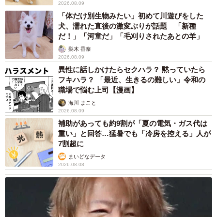
2026.08.09
「体だけ別生物みたい」初めて川遊びをした
犬、濡れた直後の激変ぶりが話題 「新種
だ！」「河童だ」「毛刈りされたあとの羊」
梨木 香奈
2026.08.09
異性に話しかけたらセクハラ？ 黙っていたら
フキハラ？ 「最近、生きるの難しい」令和の
職場で悩む上司【漫画】
海川 まこと
2026.08.09
補助があっても約9割が「夏の電気・ガス代は
重い」と回答…猛暑でも「冷房を控える」人が
7割超に
まいどなデータ
2026.08.08