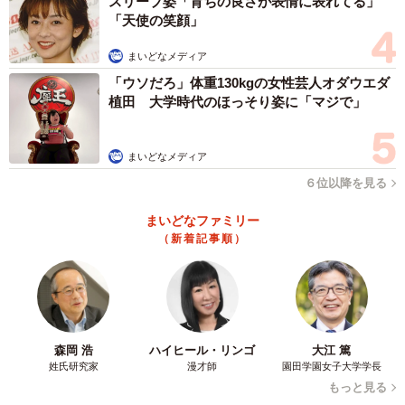
スリーブ姿「育ちの良さが表情に表れてる」
「天使の笑顔」
まいどなメディア
「ウソだろ」体重130kgの女性芸人オダウエダ
植田 大学時代のほっそり姿に「マジで」
まいどなメディア
６位以降を見る
まいどなファミリー
（新着記事順）
森岡 浩
ハイヒール・リンゴ
大江 篤
姓氏研究家
漫才師
園田学園女子大学学長
もっと見る