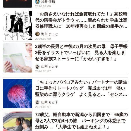
超の間に何度も洗濯したそう。「買ってもらった当時はベ
浅井 佳穂
2026.08.09
ロアみたいな感じでした。洗っていい素材ではなかったか
「お前さえいなければ金賞取れてた！」高校時
も…」。それでも半券がしっかり残っていたとは驚きで
代の演奏会がトラウマ……責められた学生は楽
す。
器修理職人に 10年後再会した因縁の相手から
思わぬ申し出【漫画】
海川 まこと
2026.08.09
今回の出来事は家族のお二人にも伝えたのでしょうか。
2歳半の長男と生後2カ月の次男の母 母子手帳
「母にも妹にも言ってません。今はコロナ禍で実家にも帰
2冊をイラストでいっぱいに 見る人を楽しま
れていません…。もう少し落ち着いたらこの半券を持って
せる家族ストーリーに「かわいすぎる！」
帰って見せたいですね」
山岡 もと子
2026.08.07
処分する予定だったバッグ。その後は？
「ちょっとババロアみたい」パートナーの誕生
日に手作りトートバッグ 完成まで1年 淡い
藍染めに漂うクラゲ よく見ると…「センスす
「バッグ…も、しばらく捨てられないかもしれません」
ごい」
山岡 もと子
（おみかんさん）
2026.08.07
72歳父、軽自動車で新潟から四国まで 65歳の
母と2人で3泊4日の旅 パーキングの休憩まで
分刻み… 「大学生でも組まねえよ！」