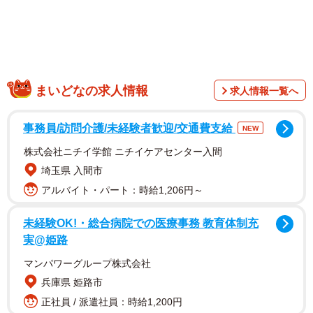
「まさか公式様の目に…光栄でした」
まいどなの求人情報
おみかんさんは2月13日、自身のTwitterを更新。「昔使っ
求人情報一覧へ
てたバッグを処分しようと中を探ったら、『千と千尋の神
事務員/訪問介護/未経験者歓迎/交通費支給
隠し』を映画館に観に行った時の入場券が出てきた･･･20年
NEW
以上前、お母さんと妹と3人で行った時のやつだ。捨てられ
株式会社ニチイ学館 ニチイケアセンター入間
ないや･･･」と投稿しました。
埼玉県 入間市
アルバイト・パート：時給1,206円～
同時に公開した写真に写るのは色あせた3枚の紙片。「千
未経験OK!・総合病院での医療事務 教育体制充
と千尋の神隠し」「01年08月02日（木）」「入場券
実@姫路
¥1000」「テアトル」などの文字から、2001年に上映され
マンパワーグループ株式会社
たスタジオジブリの作品「千と千尋の神隠し」の映画チケ
兵庫県 姫路市
ットの半券ということが分かります。
正社員 / 派遣社員：時給1,200円