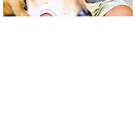
12歳の愛犬に変化 1歳息子の膝で甘える初めて見せる姿に反
響 これまで「見守る立場」だったのに…「頭ポンポンが愛に
満ちている」「尊…」
梨木 香奈
2026.08.08
何かと人に舐められた黒髪時代 30代後半で金
髪デビューしたら…人生が激変！【漫画】
海川 まこと
2026.08.08
夫はマイファスHiro、義父母も義兄も超有名歌
手の28歳モデル兼俳優が第1子出産を報告「母
子ともに健康…日々、大切に過ごしたい」