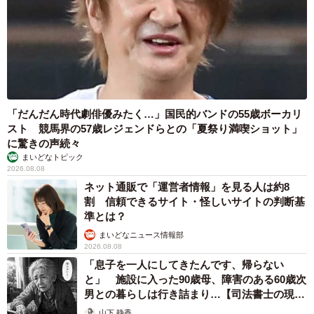
「だんだん時代劇俳優みたく…」国民的バンドの55歳ボーカリ
スト 競馬界の57歳レジェンドらとの「夏祭り満喫ショット」
に驚きの声続々
まいどなトピック
2026.08.08
ネット通販で「運営者情報」を見る人は約8
割 信頼できるサイト・怪しいサイトの判断基
準とは？
まいどなニュース情報部
2026.08.08
「息子を一人にしてきたんです、帰らない
と」 施設に入った90歳母、障害のある60歳次
男との暮らしは行き詰まり…【司法書士の現場
から】
山下 静香