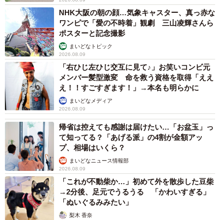
NHK大阪の朝の顔…気象キャスター、真っ赤な
ワンピで「愛の不時着」観劇 三山凌輝さんら
ポスターと記念撮影
まいどなトピック
2026.08.09
「右ひじ左ひじ交互に見て♪」お笑いコンビ元
メンバー髪型激変 命を救う資格を取得「ええ
え！！すごすぎます！」→本名も明らかに
まいどなメディア
2026.08.09
帰省は控えても感謝は届けたい…「お盆玉」っ
て知ってる？「あげる派」の4割が金額アッ
プ、相場はいくら？
まいどなニュース情報部
2026.08.09
「これが不動柴か…」初めて外を散歩した豆柴
→2分後、足元でうるうる 「かわいすぎる」
「ぬいぐるみみたい」
梨木 香奈