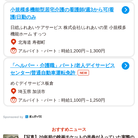
おみかんさんはまいどなニュースの取材に対し、半券を
小規模多機能型居宅介護の看護師/週3から可/看
見つけた瞬間のことを「一瞬、何なのかわからなかったの
護/日勤のみ
ですが、『千と千尋の神隠し』の文字を観た瞬間、懐かし
日総ふれあいケアサービス 株式会社/ふれあいの里 小規模多
さがこみ上げました」と明かしてくれました。
機能ホーム すっつ
北海道 寿都町
アルバイト・パート：時給1,200円～1,300円
「ヘルパー・介護職」パート/老人デイサービス
センター/普通自動車運転免許
NEW
めぐデイサービス板倉
埼玉県 加須市
アルバイト・パート：時給1,100円～1,250円
Sponsored by
おすすめニュース
2/3
【写真】20年前の映画チケットの半券が入っていた実際の