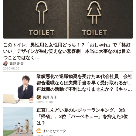
このトイレ、男性用と女性用どっち！？「おしゃれ」で「格好
いい」デザインが生む笑えない悲喜劇 本当に大事なのは目立
つことではなく…
高野 朋美
2026.08.09
業績悪化で退職勧奨を受けた30代会社員 会社
都合退職ならば失業手当を早く受け取れるが…
再就職の活動で不利になりませんか？【キャリ
アカウンセラーが解説】
長澤 芳子
2026.08.09
正直しんどい夏のレジャーランキング、3位
「帰省」、2位「バーベキュー」を抑えた1位
は？
まいどなデータ
2026.08.09