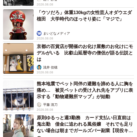
2026.08.08
「ウソだろ」体重130kgの女性芸人オダウエダ
植田 大学時代のほっそり姿に「マジで」
まいどなメディア
2026.08.08
京都の百貨店が開催のお化け屋敷のお化けにモ
デルがいる 比叡山延暦寺の僧侶が語る伝説と
は
浅井 佳穂
2026.08.08
熊本地震でペット同伴の避難を諦める人に胸を
痛め… 被災ペットの受け入れ先をアプリに表
示する「動物避難所マップ」が始動
平藤 清刀
2026.08.08
原則ゆるっと週3勤務 カード支払い日直前は
鬼出勤 借金に追われる風俗嬢 それでも足り
ない場合は朝までガールズバー副業【現役キャ
ストに取材】