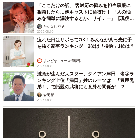
「ここだけの話」 客対応の悩みを担当黒服に
相談したら…他キャストに筒抜け！ 「人の悩
みを簡単に漏洩するとか、サイテー」【現役キ
ャストに取材】
たかなし 亜妖
2026.08.09
疲れた日はサボってOK！みんなが真っ先に手
を抜く家事ランキング 2位は「掃除」1位は？
まいどなニュース情報部
2026.08.09
滋賀が生んだ大スター、ダイアン津田 名字ラ
ンキング上位「津田」姓のルーツは 「豊臣兄
弟！」で話題の武将にも意外な関係が…？
森岡 浩
2026.08.09