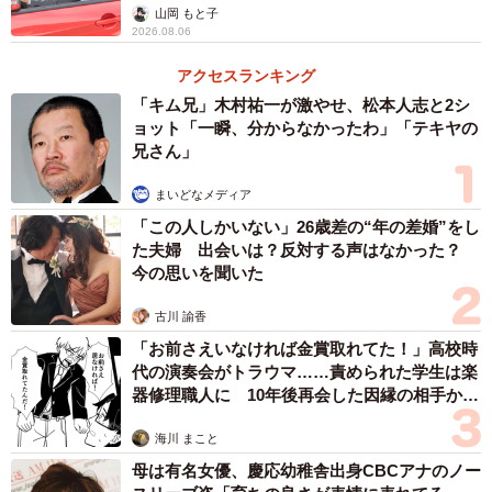
山岡 もと子
2026.08.06
アクセスランキング
「キム兄」木村祐一が激やせ、松本人志と2シ
ョット「一瞬、分からなかったわ」「テキヤの
兄さん」
まいどなメディア
「この人しかいない」26歳差の“年の差婚”をし
た夫婦 出会いは？反対する声はなかった？
今の思いを聞いた
3/3
古川 諭香
20年前の映画チケットの半券が入っていた実際のバッグ（おみかんさん
提供）
「お前さえいなければ金賞取れてた！」高校時
代の演奏会がトラウマ……責められた学生は楽
器修理職人に 10年後再会した因縁の相手から
思わぬ申し出【漫画】
海川 まこと
母は有名女優、慶応幼稚舎出身CBCアナのノー