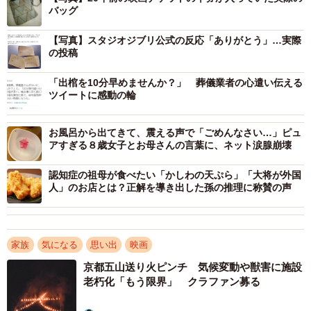
バッグ
バッグから出てきた映画チケットの半券「20年以上前、お母さんと妹と3
人で行った時のやつだ」（おみかんさん提供）
【写真】スタジオジブリ公式の反応「ありがとう」…実際
の投稿
投稿は拡散が続き、ついにはスタジオジブリ公式Twitter
アカウントも14日夜に反応。おみかんさんの投稿に対し、
「出棺を10分早めませんか？」 葬儀業者の心遣い伝える
ツイートに感動の輪
「千と千尋の神隠し」の主人公千尋のイラストに「ありが
とう」の文字を添えたメッセージを送りました。これには
お風呂から出てきて、震える声で「ごめんなさい…」ピュ
おみかんさんも驚いたようで「まさかの公式様の目に止ま
アすぎる８歳女子とお母さんの言葉に、ネット涙腺崩壊
って、ほんとに光栄でした」と喜びを語りました。
認知症の祖母が食べたい「かしわの天ぷら」「大将が外国
人」のお店とは？正解を導き出した孫の推理に称賛の声
ユーザーからも「宝物ですね」「ステキすぎます」「す
ごい、文字が消えてない」「紙隠しだ」「千と千尋から20
年も経つのか」などの声が上がっています。
家族
気になる
思い出
映画
処分予定だったバッグ…その後は？
京都五山送り火ピンチ 気候変動や獣害に施設
老朽化「もう限界」 クラファン募る
バッグは母親に買ってもらった物で、愛用していた20年