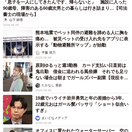
「息子を一人にしてきたんです、帰らないと」 施設に入った
90歳母、障害のある60歳次男との暮らしは行き詰まり…【司法
書士の現場から】
山下 静香
2026.08.08
熊本地震でペット同伴の避難を諦める人に胸を
痛め… 被災ペットの受け入れ先をアプリに表
示する「動物避難所マップ」が始動
平藤 清刀
2026.08.08
原則ゆるっと週3勤務 カード支払い日直前は
鬼出勤 借金に追われる風俗嬢 それでも足り
ない場合は朝までガールズバー副業【現役キャ
ストに取材】
たかなし 亜妖
2026.08.08
19歳でハライチ岩井勇気と年の差婚から3年、
22歳元おはガール髪バッサリ「ショート似合い
すぎ」
まいどなメディア
2026.08.08
オフィスに置かれたウォーターサーバー 空の