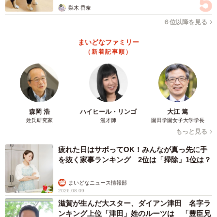
梨木 香奈
６位以降を見る
まいどなファミリー
（新着記事順）
森岡 浩
ハイヒール・リンゴ
大江 篤
姓氏研究家
漫才師
園田学園女子大学学長
もっと見る
疲れた日はサボってOK！みんなが真っ先に手
を抜く家事ランキング 2位は「掃除」1位は？
まいどなニュース情報部
2026.08.09
滋賀が生んだ大スター、ダイアン津田 名字ラ
ンキング上位「津田」姓のルーツは 「豊臣兄