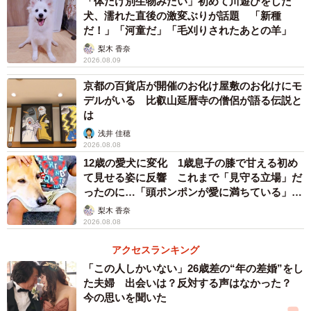
「体だけ別生物みたい」初めて川遊びをした
犬、濡れた直後の激変ぶりが話題 「新種
だ！」「河童だ」「毛刈りされたあとの羊」
梨木 香奈
2026.08.09
京都の百貨店が開催のお化け屋敷のお化けにモ
デルがいる 比叡山延暦寺の僧侶が語る伝説と
は
浅井 佳穂
2026.08.08
12歳の愛犬に変化 1歳息子の膝で甘える初め
て見せる姿に反響 これまで「見守る立場」だ
ったのに…「頭ポンポンが愛に満ちている」
「尊…」
梨木 香奈
2026.08.08
アクセスランキング
「この人しかいない」26歳差の“年の差婚”をし
た夫婦 出会いは？反対する声はなかった？
今の思いを聞いた