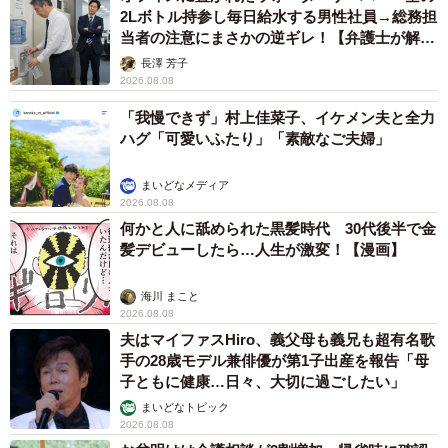
2Lボトル持参し毎日給水する男性社員→総務担
当者の注意にまさかの逆ギレ！【弁護士が解
説】
長澤 芳子
2026.08.08
「我慢できず」村上佳菜子、イケメン夫と全力
ハグ「可愛いふたり」「素敵なご夫婦」
まいどなメディア
2026.08.08
何かと人に舐められた黒髪時代 30代後半で金
髪デビューしたら…人生が激変！【漫画】
海川 まこと
2026.08.08
夫はマイファスHiro、義父母も義兄も超有名歌
手の28歳モデル兼俳優が第1子出産を報告「母
子ともに健康…日々、大切に過ごしたい」
まいどなトピック
2026.08.08