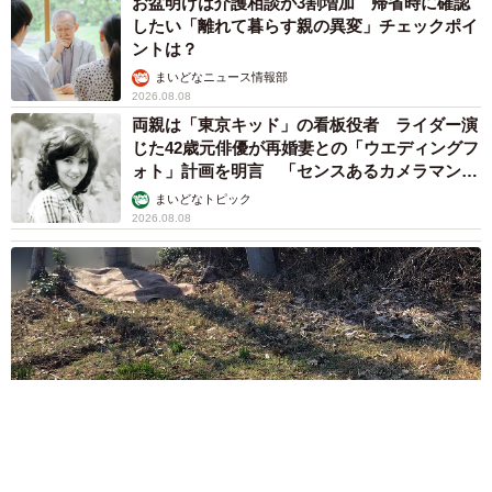
お盆明けは介護相談が3割増加 帰省時に確認
したい「離れて暮らす親の異変」チェックポイ
ントは？
まいどなニュース情報部
2026.08.08
両親は「東京キッド」の看板役者 ライダー演
じた42歳元俳優が再婚妻との「ウエディングフ
ォト」計画を明言 「センスあるカメラマン求
む」
まいどなトピック
2026.08.08