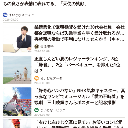
ちの良さが表情に表れてる」「天使の笑顔」
まいどなメディア
2026.08.09
業績悪化で退職勧奨を受けた30代会社員 会社
都合退職ならば失業手当を早く受け取れるが…
再就職の活動で不利になりませんか？【キャリ
アカウンセラーが解説】
長澤 芳子
2026.08.09
正直しんどい夏のレジャーランキング、3位
「帰省」、2位「バーベキュー」を抑えた1位
は？
まいどなデータ
2026.08.09
「好奇心ハンパない」NHK気象キャスター、真
っ赤なワンピでミュージカル「愛の不時着」を
観劇 三山凌輝さんらポスターと記念撮影
まいどなトピック
2026.08.09
「右ひじ左ひじ交互に見て♪」お笑いコンビ元