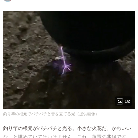
1/2
釣り竿の根元でパチパチと音を立てる光（提供画像）
釣り竿の根元がパチパチと光る。小さな火花だ、かわいい
な、と眺めていてはいけません。これ、落雷の兆候です。