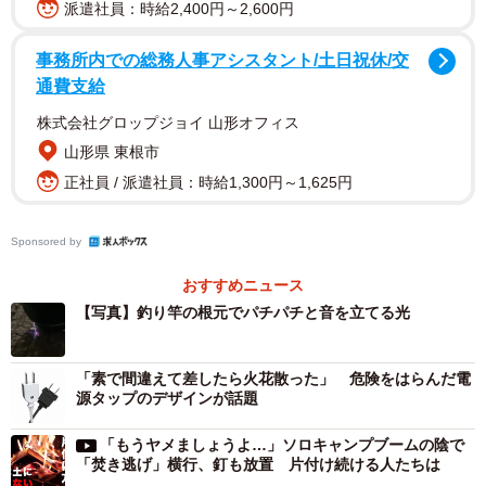
派遣社員：時給2,400円～2,600円
避難は正解だったようです。カーボン製の釣り竿の根元が
放電している状況は「非常に危険な状態。雲の中にいるよ
事務所内での総務人事アシスタント/土日祝休/交
うなもの」と指摘します。がまかつは自社ホームページで
通費支給
「カーボンロッドは素材の特性上電気をよく伝えます」
株式会社グロップジョイ 山形オフィス
「避雷針のようなモノ。使用中、雷が発生したときは釣竿
山形県 東根市
をただちに仕舞込むか、釣竿からすぐ離れるようにして下
正社員 / 派遣社員：時給1,300円～1,625円
さい」と呼びかけています。担当者は「稲光や雷鳴が確認
できなくても危ない。ただちに竿を置いて避難してほし
Sponsored by
い」と話しました。
おすすめニュース
【写真】釣り竿の根元でパチパチと音を立てる光
「素で間違えて差したら火花散った」 危険をはらんだ電
源タップのデザインが話題
「もうヤメましょうよ…」ソロキャンプブームの陰で
「焚き逃げ」横行、釘も放置 片付け続ける人たちは