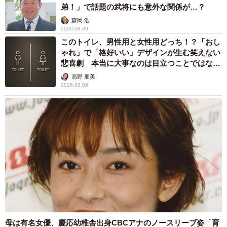
弟！」で話題の武将にも意外な関係が…？
森岡 浩
2026.08.09
このトイレ、男性用と女性用どっち！？「おし
ゃれ」で「格好いい」デザインが生む笑えない
悲喜劇 本当に大事なのは目立つことではな
く…
高野 朋美
2026.08.09
母は有名女優、慶応幼稚舎出身CBCアナのノースリーブ姿「育