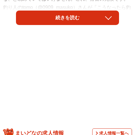
釣り人のtomo（@0909_masuko）さんが「こうなったら釣
りはやめ時」とTwitterに動画を投稿すると、「初めて見ま
続きを読む
した！」「怖っ」「無事でなにより」と話題になりまし
た。動画撮影時、どのような天候だったのでしょう。落雷
を避ける方法は？ tomoさんと釣り具メーカーに聞きまし
た。
まいどなの求人情報
求人情報一覧へ