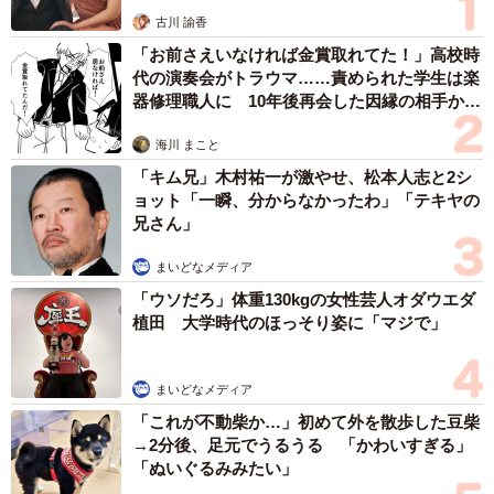
古川 諭香
「お前さえいなければ金賞取れてた！」高校時
代の演奏会がトラウマ……責められた学生は楽
器修理職人に 10年後再会した因縁の相手から
思わぬ申し出【漫画】
海川 まこと
「キム兄」木村祐一が激やせ、松本人志と2シ
ョット「一瞬、分からなかったわ」「テキヤの
兄さん」
まいどなメディア
「ウソだろ」体重130kgの女性芸人オダウエダ
植田 大学時代のほっそり姿に「マジで」
まいどなメディア
「これが不動柴か…」初めて外を散歩した豆柴
→2分後、足元でうるうる 「かわいすぎる」
「ぬいぐるみみたい」