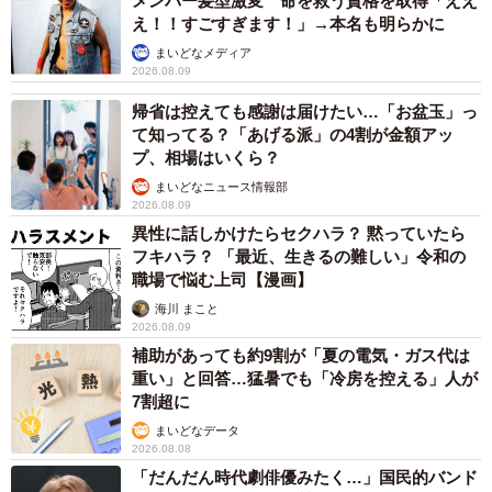
メンバー髪型激変 命を救う資格を取得「ええ
え！！すごすぎます！」→本名も明らかに
まいどなメディア
2026.08.09
帰省は控えても感謝は届けたい…「お盆玉」っ
て知ってる？「あげる派」の4割が金額アッ
プ、相場はいくら？
まいどなニュース情報部
2026.08.09
異性に話しかけたらセクハラ？ 黙っていたら
フキハラ？ 「最近、生きるの難しい」令和の
職場で悩む上司【漫画】
海川 まこと
2026.08.09
補助があっても約9割が「夏の電気・ガス代は
重い」と回答…猛暑でも「冷房を控える」人が
7割超に
まいどなデータ
2026.08.08
「だんだん時代劇俳優みたく…」国民的バンド