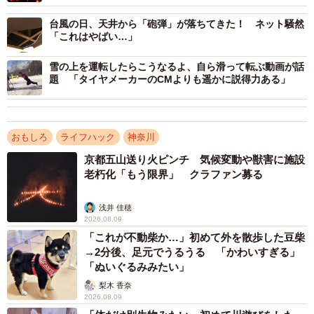
台風の日、天井から「砲弾」が落ちてきた！ ネット騒然
2/2
「これはやばい…」
雷が鳴る前にも落雷の兆候はあります※画像はイメージです
雪の上を運転したらこうなるよ、自ら滑って転ぶ動画が話
(metamorworks/stock.adobe.com)
題 「タイヤメーカーのCMよりも遥かに説得力ある」
釣り竿の放電現象、危険性知って
釣り竿の放電現象は珍しくないのでしょうか？ tomoさん
おもしろ
ライフハック
神奈川
は「釣りをしていると良くあります、特に梅雨など雷が多
京都五山送り火ピンチ 気候変動や獣害に施設
い時期です。竿を握る分には違和感はありませんが、リー
老朽化「もう限界」 クラファン募る
ルで釣り糸を巻いたり、投げたりすると一気に放電しま
浅井 佳穂
す」と話します。動画がTwitter上で拡散されると、「知ら
2026.08.09
なかった」という反応もありました。tomoさんは「釣りブ
「これが不動柴か…」初めて外を散歩した豆柴
→2分後、足元でうるうる 「かわいすぎる」
ーム、アウトドアブームと言われておりますが、この様な
「ぬいぐるみみたい」
現象から天候の変化が分からない方も沢山おられます。釣
梨木 香奈
り人ですら知らない方がおられました。そんな方達に注意
2026.08.09
を促して頂ければ幸いです」と話していました。