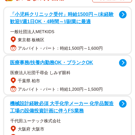
こうなったら釣りはやめ時。
「小児科クリニック受付」時給1500円～/未経験
pic.twitter.com/hMT92ERRAS
歓迎!/週1日OK・4時間～!/副業に最適
一般社団法人METKIDS
— tomo (@0909_masuko)
December 25, 2021
東京都 板橋区
根元から放電「非常に危険」即時避難は正解
アルバイト・パート：時給1,500円～1,600円
tomoさんが撮影したのは2021年12月25日、クリスマスの夕
医療事務/扶養内勤務OK・ブランクOK
方。湾岸に面した川崎市の東扇島西公園で海釣り中でし
医療法人社団千尋会 しみず眼科
た。曇り空からみぞれ混じりの雨が降る中、カーボン製の
千葉県 柏市
釣り竿の根元からパチパチと音がし、撮影したといいま
アルバイト・パート：時給1,200円～1,500円
す。稲光は見えず、雷鳴も聞こえませんでしたが、tomoさ
んは「撮影だけして、すぐに竿から離れました。落ち着い
機械設計経験必須 大手化学メーカー 化学品製造
てから竿を回収しました」とあわてて現場を離れた当時を
工場の設備投資計画に伴うFS業務
振り返ります。
千代田ユーテック株式会社
大阪府 大阪市
釣り具メーカーのがまかつに取材すると、tomoさんの即時