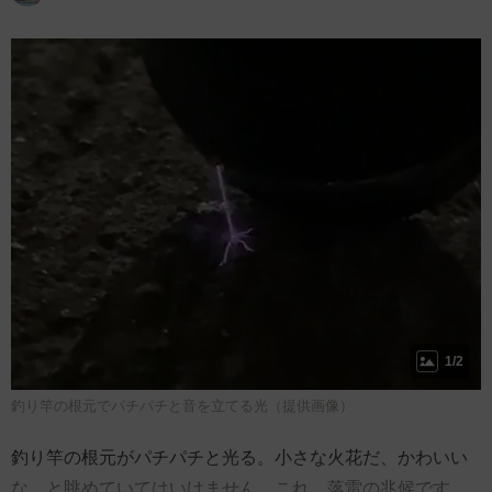
1/2
釣り竿の根元でパチパチと音を立てる光（提供画像）
釣り竿の根元がパチパチと光る。小さな火花だ、かわいい
な、と眺めていてはいけません。これ、落雷の兆候です。