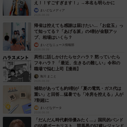
え！！すごすぎます！」→本名も明らかに
まいどなメディア
2026.08.09
帰省は控えても感謝は届けたい…「お盆玉」っ
て知ってる？「あげる派」の4割が金額アッ
プ、相場はいくら？
まいどなニュース情報部
2026.08.09
異性に話しかけたらセクハラ？ 黙っていたら
フキハラ？ 「最近、生きるの難しい」令和の
職場で悩む上司【漫画】
海川 まこと
2026.08.09
補助があっても約9割が「夏の電気・ガス代は
重い」と回答…猛暑でも「冷房を控える」人が
7割超に
まいどなデータ
2026.08.08
「だんだん時代劇俳優みたく…」国民的バンド
の55歳ボーカリスト 競馬界の57歳レジェンド