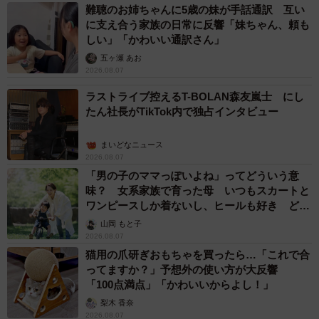
難聴のお姉ちゃんに5歳の妹が手話通訳 互い
に支え合う家族の日常に反響「妹ちゃん、頼も
しい」「かわいい通訳さん」
五ヶ瀬 あお
2026.08.07
ラストライブ控えるT-BOLAN森友嵐士 にし
たん社長がTikTok内で独占インタビュー
まいどなニュース
2026.08.07
「男の子のママっぽいよね」ってどういう意
味？ 女系家族で育った母 いつもスカートと
ワンピースしか着ないし、ヒールも好き どの
へんが…
山岡 もと子
2026.08.07
猫用の爪研ぎおもちゃを買ったら…「これで合
ってますか？」予想外の使い方が大反響
「100点満点」「かわいいからよし！」
梨木 香奈
2026.08.07