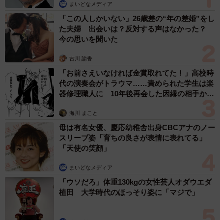
まいどなメディア
「この人しかいない」26歳差の“年の差婚”をし
た夫婦 出会いは？反対する声はなかった？
今の思いを聞いた
古川 諭香
「お前さえいなければ金賞取れてた！」高校時
代の演奏会がトラウマ……責められた学生は楽
器修理職人に 10年後再会した因縁の相手から
思わぬ申し出【漫画】
海川 まこと
母は有名女優、慶応幼稚舎出身CBCアナのノー
スリーブ姿「育ちの良さが表情に表れてる」
「天使の笑顔」
まいどなメディア
「ウソだろ」体重130kgの女性芸人オダウエダ
植田 大学時代のほっそり姿に「マジで」