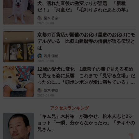
犬、濡れた直後の激変ぶりが話題 「新種
だ！」「河童だ」「毛刈りされたあとの羊」
梨木 香奈
2026.08.09
京都の百貨店が開催のお化け屋敷のお化けにモ
デルがいる 比叡山延暦寺の僧侶が語る伝説と
は
浅井 佳穂
2026.08.08
12歳の愛犬に変化 1歳息子の膝で甘える初め
て見せる姿に反響 これまで「見守る立場」だ
ったのに…「頭ポンポンが愛に満ちている」
「尊…」
梨木 香奈
2026.08.08
アクセスランキング
「キム兄」木村祐一が激やせ、松本人志と2シ
ョット「一瞬、分からなかったわ」「テキヤの
兄さん」