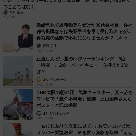
いい」デザインが生む笑えない悲喜劇 本当に大事なのは目立
つことではなく…
高野 朋美
2026.08.09
業績悪化で退職勧奨を受けた30代会社員 会社
都合退職ならば失業手当を早く受け取れるが…
再就職の活動で不利になりませんか？【キャリ
アカウンセラーが解説】
長澤 芳子
2026.08.09
正直しんどい夏のレジャーランキング、3位
「帰省」、2位「バーベキュー」を抑えた1位
は？
まいどなデータ
2026.08.09
NHK大阪の朝の顔…気象キャスター、真っ赤な
ワンピで「愛の不時着」観劇 三山凌輝さんら
ポスターと記念撮影
まいどなトピック
2026.08.09
「右ひじ左ひじ交互に見て♪」お笑いコンビ元
メンバー髪型激変 命を救う資格を取得「ええ