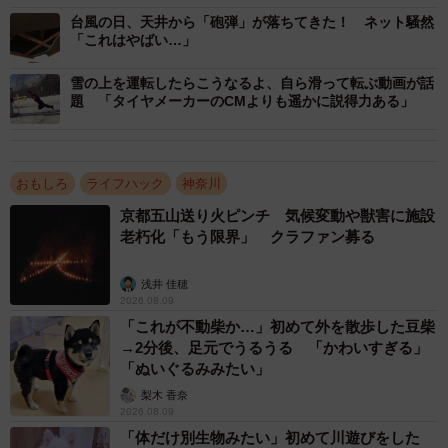
台風の日、天井から「砲弾」が落ちてきた！ ネット騒然
「これはやばい…」
2/2
雪の上を運転したらこうなるよ、自ら滑って転ぶ動画が話
雷が鳴る前にも落雷の兆候はあります※画像はイメージです
題 「タイヤメーカーのCMよりも遥かに説得力ある」
(metamorworks/stock.adobe.com)
釣り竿の放電現象、危険性知って
おもしろ
ライフハック
神奈川
釣り竿の放電現象は珍しくないのでしょうか？ tomoさん
京都五山送り火ピンチ 気候変動や獣害に施設
は「釣りをしていると良くあります、特に梅雨など雷が多
老朽化「もう限界」 クラファン募る
い時期です。竿を握る分には違和感はありませんが、リー
ルで釣り糸を巻いたり、投げたりすると一気に放電しま
浅井 佳穂
2026.08.09
す」と話します。動画がTwitter上で拡散されると、「知ら
「これが不動柴か…」初めて外を散歩した豆柴
なかった」という反応もありました。tomoさんは「釣りブ
→2分後、足元でうるうる 「かわいすぎる」
ーム、アウトドアブームと言われておりますが、この様な
「ぬいぐるみみたい」
現象から天候の変化が分からない方も沢山おられます。釣
梨木 香奈
2026.08.09
り人ですら知らない方がおられました。そんな方達に注意
「体だけ別生物みたい」初めて川遊びをした
を促して頂ければ幸いです」と話していました。