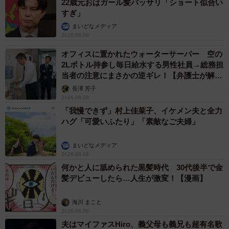
22歳元おはガール髪バッサリ「ショート似合い
すぎ」
まいどなメディア
2026.08.08
オフィスに置かれたウォーターサーバー 空の
2Lボトル持参し毎日給水する男性社員→総務担
当者の注意にまさかの逆ギレ！【弁護士が解
説】
長澤 芳子
2026.08.08
「我慢できず」村上佳菜子、イケメン夫と全力
ハグ「可愛いふたり」「素敵なご夫婦」
まいどなメディア
2026.08.08
何かと人に舐められた黒髪時代 30代後半で金
髪デビューしたら…人生が激変！【漫画】
海川 まこと
2026.08.08
夫はマイファスHiro、義父母も義兄も超有名歌