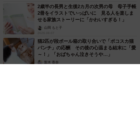
2歳半の長男と生後2カ月の次男の母 母子手帳
2冊をイラストでいっぱいに 見る人を楽しま
せる家族ストーリーに「かわいすぎる！」
山岡 もと子
2026.08.07
猫2匹が段ボール箱の取り合いで「ポコスカ猫
パンチ」の応酬 その後の心温まる結末に「愛
～！」「おばちゃん泣きそうや…」
梨木 香奈
2026.08.07