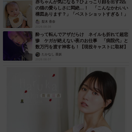
赤ちゃんが気になる？ひょっこり顔を出す2匹
の猫の愛らしさに悶絶…！ 「こんなかわいい
構図あります？」「ベストショットすぎる！」
梨木 香奈
2026.08.08
酔って転んでアザだらけ ネイルも折れて超悲
惨 ケガが絶えない夜のお仕事 「病院代」と
数万円を渡す神客も！【現役キャストに取材】
たかなし 亜妖
2026.08.07