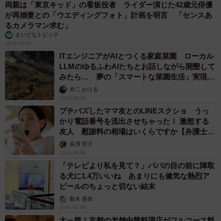
両親は「東京キッド」の看板役者 ライダー演じた42歳元俳優
が再婚妻との「ウエディングフォト」計画を明言 「センスあ
るカメラマン求む」
まいどなトピック
2026.08.08
ITエンジニアがAIとつくる家庭菜園 ローカル
LLMのゆるふわAIたちとお話しながら開墾して
みたら… 夢の「スマートな菜園生活」実現な
るか
井二 かける
2026.08.08
プチバズしたママ友とのLINEスクショ うっ
かり電話番号を流出させちゃった！ 激怒する
友人 慰謝料の相場はいくらですか【弁護士が
解説】
長澤 芳子
2026.08.08
「テレビより私を見て？」パパの目の前に陣取
る犬に1.4万いいね あまりにも健気な熱烈ア
ピールのちょっと切ない結末
梨木 香奈
2026.08.08
太っ腹！京都の老舗中華料理店がフルコース料