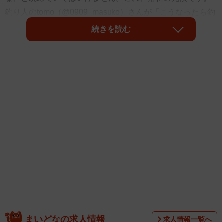
釣り人のtomo（@0909_masuko）さんが「こうなったら釣
りはやめ時」とTwitterに動画を投稿すると、「初めて見ま
続きを読む
した！」「怖っ」「無事でなにより」と話題になりまし
た。動画撮影時、どのような天候だったのでしょう。落雷
を避ける方法は？ tomoさんと釣り具メーカーに聞きまし
た。
まいどなの求人情報
求人情報一覧へ