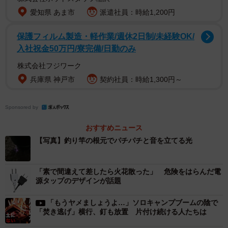
避難は正解だったようです。カーボン製の釣り竿の根元が
愛知県 あま市
派遣社員：時給1,200円
放電している状況は「非常に危険な状態。雲の中にいるよ
保護フィルム製造・軽作業/週休2日制/未経験OK/
うなもの」と指摘します。がまかつは自社ホームページで
入社祝金50万円/寮完備/日勤のみ
「カーボンロッドは素材の特性上電気をよく伝えます」
株式会社フジワーク
「避雷針のようなモノ。使用中、雷が発生したときは釣竿
兵庫県 神戸市
契約社員：時給1,300円～
をただちに仕舞込むか、釣竿からすぐ離れるようにして下
さい」と呼びかけています。担当者は「稲光や雷鳴が確認
Sponsored by
できなくても危ない。ただちに竿を置いて避難してほし
い」と話しました。
おすすめニュース
【写真】釣り竿の根元でパチパチと音を立てる光
「素で間違えて差したら火花散った」 危険をはらんだ電
源タップのデザインが話題
「もうヤメましょうよ…」ソロキャンプブームの陰で
「焚き逃げ」横行、釘も放置 片付け続ける人たちは