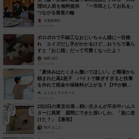
理50人前を無料提供 「一市民としてお礼を」
つながる善意の輪
京都新聞社
2026.08.08
ボロボロで不細工なおじいちゃん猫に一目惚
れ エイズだし手がかかるけど…おうちで暮ら
すと「おじ猫」だって可愛くなったよ！
鶴野 浩己
2026.08.08
「夏休みはたくさん働いてほしい」と職場から
頼まれた高2息子 バイトで稼ぎすぎると扶養
を外れて税金や保険料が上がる？【FPが解
説】
もくもくライターズ
2026.08.08
2泊3日の東京出張→飼い主さんが不在中ハムス
ターに異変 眉間にできた深いしわ、「急に老
けた？」【漫画】
海川 まこと
2026.08.08