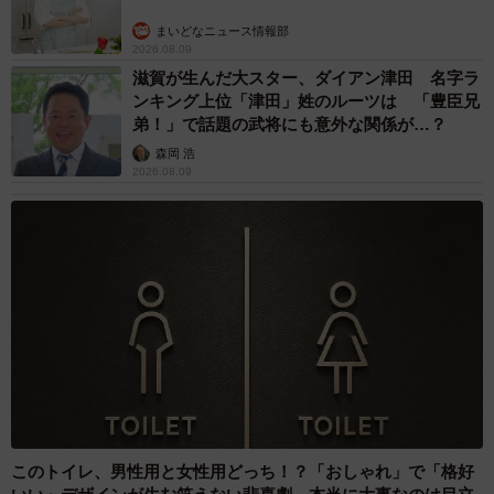
まいどなニュース情報部
2026.08.09
滋賀が生んだ大スター、ダイアン津田 名字ラ
ンキング上位「津田」姓のルーツは 「豊臣兄
弟！」で話題の武将にも意外な関係が…？
森岡 浩
2026.08.09
このトイレ、男性用と女性用どっち！？「おしゃれ」で「格好