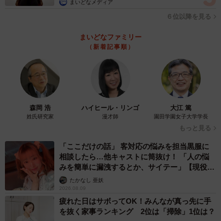
まいどなメディア
６位以降を見る
まいどなファミリー
（新着記事順）
森岡 浩
ハイヒール・リンゴ
大江 篤
姓氏研究家
漫才師
園田学園女子大学学長
もっと見る
「ここだけの話」 客対応の悩みを担当黒服に
相談したら…他キャストに筒抜け！ 「人の悩
みを簡単に漏洩するとか、サイテー」【現役キ
ャストに取材】
たかなし 亜妖
2026.08.09
疲れた日はサボってOK！みんなが真っ先に手
を抜く家事ランキング 2位は「掃除」1位は？