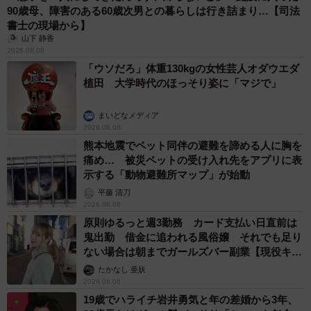
90歳母、障害のある60歳次男との暮らしは行き詰まり…【司法
書士の現場から】
山下 静香
2026.08.08
「ウソだろ」体重130kgの女性芸人オダウエダ
植田 大学時代のほっそり姿に「マジで」
まいどなメディア
2026.08.08
熊本地震でペット同伴の避難を諦める人に胸を
痛め… 被災ペットの受け入れ先をアプリに表
示する「動物避難所マップ」が始動
平藤 清刀
2026.08.08
原則ゆるっと週3勤務 カード支払い日直前は
鬼出勤 借金に追われる風俗嬢 それでも足り
ない場合は朝までガールズバー副業【現役キャ
ストに取材】
たかなし 亜妖
2026.08.08
19歳でハライチ岩井勇気と年の差婚から3年、