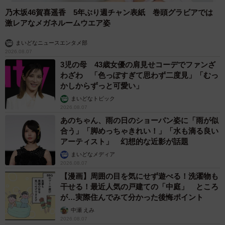
乃木坂46賀喜遥香 5年ぶり週チャン表紙 巻頭グラビアでは
激レアなメガネルームウエア姿
まいどなニュースエンタメ部
2026.08.07
3児の母 43歳女優の肩見せコーデでファンざ
わざわ 「色っぽすぎて思わず二度見」「むっ
かしからずっと可愛い」
まいどなトピック
2026.08.07
あのちゃん、雨の日のショーパン姿に「雨が似
合う」「脚めっちゃきれい！」「水も滴る良い
アーティスト」 幻想的な近影が話題
まいどなメディア
2026.08.07
【漫画】周囲の目を気にせず遊べる！洗濯物も
干せる！最近人気の戸建ての「中庭」 ところ
が…実際住んでみて分かった後悔ポイント
中瀬 えみ
2026.08.07