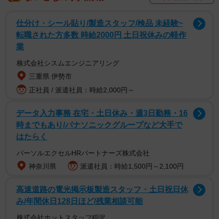
こうなったら釣りはやめ時。
仕分け・シール貼り/製造スタッフ/検品 未経験~
pic.twitter.com/hMT92ERRAS
転職された方多数 時給2000円 土日祝休みの軽作
業
— tomo (@0909_masuko)
December 25, 2021
株式会社シスムエンジニアリング
根元から放電「非常に危険」即時避難は正解
三重県 伊勢市
正社員 / 派遣社員：時給2,000円～
tomoさんが撮影したのは2021年12月25日、クリスマスの夕
方。湾岸に面した川崎市の東扇島西公園で海釣り中でし
データ入力事務 在宅・土日休み・週3日勤務・16
た。曇り空からみぞれ混じりの雨が降る中、カーボン製の
時までもあり/パナソニックグループなど大手で
釣り竿の根元からパチパチと音がし、撮影したといいま
はたらく
す。稲光は見えず、雷鳴も聞こえませんでしたが、tomoさ
パーソルエクセルHRパートナーズ株式会社
んは「撮影だけして、すぐに竿から離れました。落ち着い
神奈川県
派遣社員：時給1,500円～2,100円
てから竿を回収しました」とあわてて現場を離れた当時を
高速道路の電光掲示板製造スタッフ・土日祝日休
振り返ります。
み/年間休日128日ほど/残業相談可能
釣り具メーカーのがまかつに取材すると、tomoさんの即時
株式会社ホットスタッフ稲沢