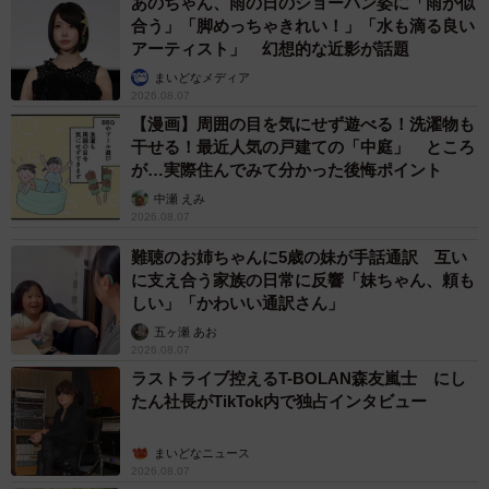
あのちゃん、雨の日のショーパン姿に「雨が似
合う」「脚めっちゃきれい！」「水も滴る良い
アーティスト」 幻想的な近影が話題
まいどなメディア
2026.08.07
【漫画】周囲の目を気にせず遊べる！洗濯物も
干せる！最近人気の戸建ての「中庭」 ところ
が…実際住んでみて分かった後悔ポイント
中瀬 えみ
2026.08.07
難聴のお姉ちゃんに5歳の妹が手話通訳 互い
に支え合う家族の日常に反響「妹ちゃん、頼も
しい」「かわいい通訳さん」
五ヶ瀬 あお
2026.08.07
ラストライブ控えるT-BOLAN森友嵐士 にし
たん社長がTikTok内で独占インタビュー
まいどなニュース
2026.08.07