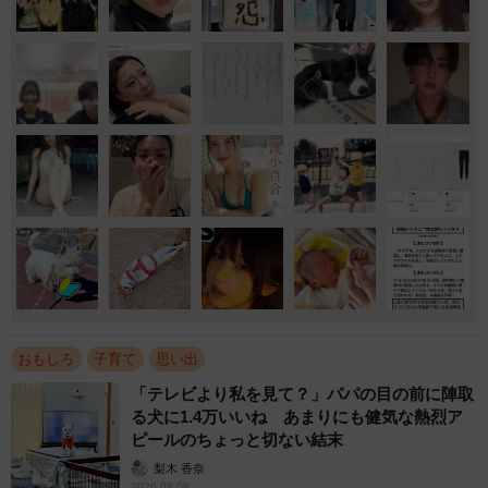
おもしろ
子育て
思い出
「テレビより私を見て？」パパの目の前に陣取
る犬に1.4万いいね あまりにも健気な熱烈ア
ピールのちょっと切ない結末
梨木 香奈
2026.08.08