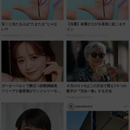
宝くじ当たる人は“たまたま”じゃな
【当選】金運が上がる直前に起こるサ
い?!
イン
PR(合同会社デジタルファーム )
PR(合同会社デジタルファーム )
ガーターベルトで際立つ妖艶脚線美
８月のロト6はこの方法で買え!!６つの
フリーアナ森香澄がランジェリーモデ
数字が『完全一致』する方法
ルに ｢PE...
PR(株式会社MURA)