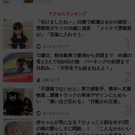
2026.08.07
アクセスランキング
「化けましたね～」10歳で綾瀬はるかの娘役→
雰囲気ガラリの18歳に成長 「メイクで雰囲気
が」「宝塚に入れそう」
まいどなメディア
72歳父、軽自動車で新潟から四国まで 65歳の
母と2人で3泊4日の旅 パーキングの休憩まで
分刻み… 「大学生でも組まねえよ！」
山岡 もと子
「不謹慎でないかと」実力派歌手、熊本へ支援
物資…運搬トラックの車体デザインにためら
い 「痛いほど伝わる」「行動され立派」
まいどなトピック
赤ちゃんが気になる？ひょっこり顔を出す2匹
の猫の愛らしさに悶絶…！ 「こんなかわいい
構図あります？」「ベストショットすぎる！」