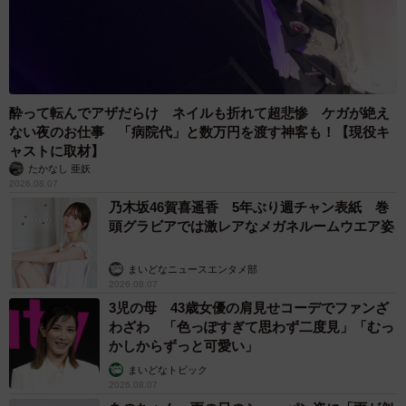
酔って転んでアザだらけ ネイルも折れて超悲惨 ケガが絶え
ない夜のお仕事 「病院代」と数万円を渡す神客も！【現役キ
ャストに取材】
たかなし 亜妖
2026.08.07
乃木坂46賀喜遥香 5年ぶり週チャン表紙 巻
頭グラビアでは激レアなメガネルームウエア姿
まいどなニュースエンタメ部
2026.08.07
3児の母 43歳女優の肩見せコーデでファンざ
わざわ 「色っぽすぎて思わず二度見」「むっ
かしからずっと可愛い」
まいどなトピック
2026.08.07