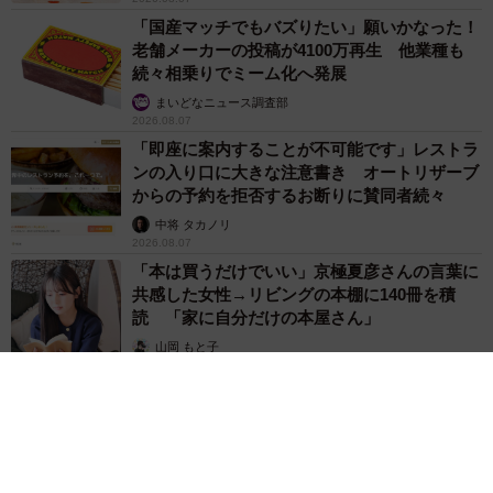
「国産マッチでもバズりたい」願いかなった！
老舗メーカーの投稿が4100万再生 他業種も
続々相乗りでミーム化へ発展
まいどなニュース調査部
2026.08.07
「即座に案内することが不可能です」レストラ
ンの入り口に大きな注意書き オートリザーブ
からの予約を拒否するお断りに賛同者続々
中将 タカノリ
2026.08.07
「本は買うだけでいい」京極夏彦さんの言葉に
共感した女性→リビングの本棚に140冊を積
読 「家に自分だけの本屋さん」
山岡 もと子
2026.08.07