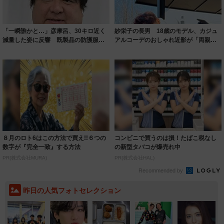
「一瞬誰かと…」彦摩呂、30キロ近く
紗栄子の長男 18歳のモデル、カジュ
減量した姿に反響 既製品の防護服が
アルコーデのおしゃれ近影が「両親の
着られると...
いいとこ取...
８月のロト6はこの方法で買え!!６つの
コンビニで買うのは損！たばこ税なし
数字が『完全一致』する方法
の新型タバコが爆売れ中
PR(株式会社MURA)
PR(株式会社HAL)
Recommended by
昨日の人気フォトセレクション