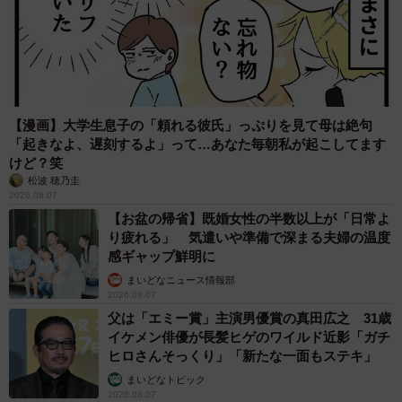
【漫画】大学生息子の「頼れる彼氏」っぷりを見て母は絶句
「起きなよ、遅刻するよ」って…あなた毎朝私が起こしてます
けど？笑
松波 穂乃圭
2026.08.07
【お盆の帰省】既婚女性の半数以上が「日常よ
り疲れる」 気遣いや準備で深まる夫婦の温度
感ギャップ鮮明に
まいどなニュース情報部
2026.08.07
父は「エミー賞」主演男優賞の真田広之 31歳
イケメン俳優が長髪ヒゲのワイルド近影「ガチ
ヒロさんそっくり」「新たな一面もステキ」
まいどなトピック
2026.08.07