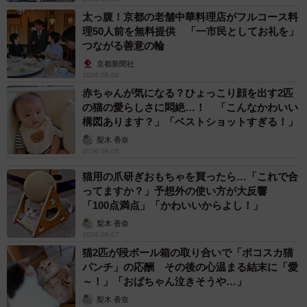
太っ腹！京都の老舗中華料理店がフルコース料
理50人前を無料提供 「一市民としてお礼を」
つながる善意の輪
京都新聞社
2026.08.08
赤ちゃんが気になる？ひょっこり顔を出す2匹
の猫の愛らしさに悶絶…！ 「こんなかわいい
構図あります？」「ベストショットすぎる！」
梨木 香奈
2026.08.08
猫用の爪研ぎおもちゃを買ったら…「これで合
ってますか？」予想外の使い方が大反響
「100点満点」「かわいいからよし！」
梨木 香奈
2026.08.07
猫2匹が段ボール箱の取り合いで「ポコスカ猫
パンチ」の応酬 その後の心温まる結末に「愛
～！」「おばちゃん泣きそうや…」
梨木 香奈