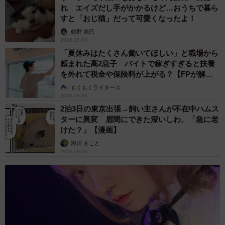
れ エイズだし手がかかるけど…おうちで暮ら
すと「おじ猫」だって可愛くなったよ！
鶴野 浩己
2026.08.08
「夏休みはたくさん働いてほしい」と職場から
頼まれた高2息子 バイトで稼ぎすぎると扶養
を外れて税金や保険料が上がる？【FPが解
説】
もくもくライターズ
2026.08.08
2泊3日の東京出張→飼い主さんが不在中ハムス
ターに異変 眉間にできた深いしわ、「急に老
けた？」【漫画】
海川 まこと
2026.08.08