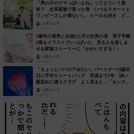
「男の子のママっぽいよね」ってどういう意
味？ 女系家族で育った母 いつもスカートと
ワンピースしか着ないし、ヒールも好き どの
へんが…
山岡 もと子
2026.08.07
2歳半の長男と生後2カ月の次男の母 母子手帳
2冊をイラストでいっぱいに 見る人を楽しま
せる家族ストーリーに「かわいすぎる！」
山岡 もと子
2026.08.07
「ちょっとババロアみたい」パートナーの誕生
日に手作りトートバッグ 完成まで1年 淡い
藍染めに漂うクラゲ よく見ると…「センスす
ごい」
山岡 もと子
2026.08.07