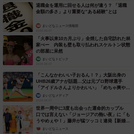
退職金を運用に回せる人は何が違う？ 「退職
金額の多さ」より重要な“ある経験”とは
まいどなニュース情報部
2026.08.07
「火事以来10カ月ぶり」全焼した自宅訪れた林
家ぺー 内装も壁も取り払われスケルトン状態
の部屋に呆然
まいどなトピック
2026.08.07
「こんなかわいい子おるん！？」大阪出身の
UHB26歳アナが話題…父は元プロ野球選手
「アイドルさんよりかわいい」「めちゃ爽や
か」
まいどなメディア
2026.08.07
世界一周中に3度も出会った運命的カップル
口では言えない「ジョージアの熱い夜」に「も
うやめぇや！」藤井が猛ツッコミ連発【新婚さ
ん】
まいどなニュース
2026.08.07