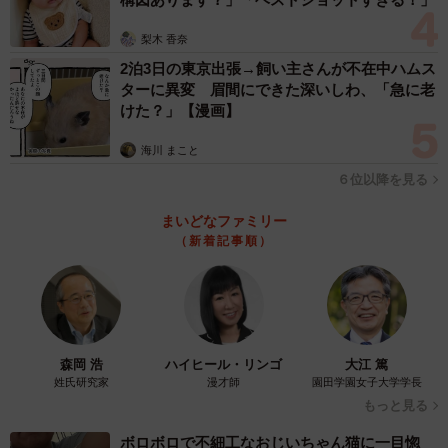
梨木 香奈
2泊3日の東京出張→飼い主さんが不在中ハムス
ターに異変 眉間にできた深いしわ、「急に老
けた？」【漫画】
海川 まこと
６位以降を見る
まいどなファミリー
（新着記事順）
森岡 浩
ハイヒール・リンゴ
大江 篤
姓氏研究家
漫才師
園田学園女子大学学長
もっと見る
ボロボロで不細工なおじいちゃん猫に一目惚