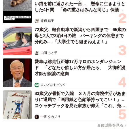
い猫を前に返された一言… 懸命に生きようと
した4日間 「命の重さはみんな同じ」保護団
体代表の訴え
渡辺 晴子
72歳父、軽自動車で新潟から四国まで 65歳の
母と2人で3泊4日の旅 パーキングの休憩まで
分刻み… 「大学生でも組まねえよ！」
山岡 もと子
愛車は総走行距離17万キロのホンダレジェン
ド 「どなたか欲しい方が居たら」 大御所漫
才師が譲渡の意向
まいどなトピック
83歳父が骨折で入院 ３カ月の病院生活があま
りに退屈で「画用紙と色鉛筆持ってこい！」→
スケッチブックを見た家族が仰天「これ、売れ
ますよ…」
中将 タカノリ
６位以降を見る