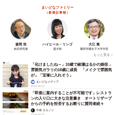
まいどなファミリー
（新着記事順）
森岡 浩
ハイヒール・リンゴ
大江 篤
姓氏研究家
漫才師
園田学園女子大学学長
もっと見る
「化けましたね～」10歳で綾瀬はるかの娘役→
雰囲気ガラリの18歳に成長 「メイクで雰囲気
が」「宝塚に入れそう」
まいどなメディア
2026.08.07
「即座に案内することが不可能です」レストラ
ンの入り口に大きな注意書き オートリザーブ
からの予約を拒否するお断りに賛同者続々
中将 タカノリ
2026.08.07