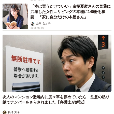
「本は買うだけでいい」京極夏彦さんの言葉に
共感した女性→リビングの本棚に140冊を積
読 「家に自分だけの本屋さん」
山岡 もと子
2026.08.07
友人のマンション敷地内に度々車を停めていたら…注意の貼り
紙でナンバーをさらされました【弁護士が解説】
長澤 芳子