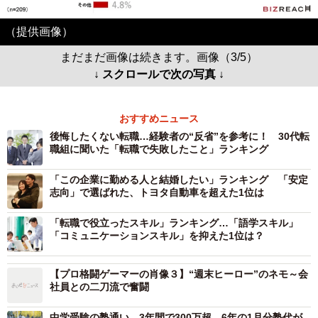
（提供画像）
まだまだ画像は続きます。画像（3/5）
↓ スクロールで次の写真 ↓
おすすめニュース
後悔したくない転職…経験者の“反省”を参考に！ 30代転
職組に聞いた「転職で失敗したこと」ランキング
「この企業に勤める人と結婚したい」ランキング 「安定
志向」で選ばれた、トヨタ自動車を超えた1位は
「転職で役立ったスキル」ランキング…「語学スキル」
「コミュニケーションスキル」を抑えた1位は？
【プロ格闘ゲーマーの肖像３】“週末ヒーロー”のネモ～会
社員との二刀流で奮闘
中学受験の塾通い、3年間で300万超…6年の1月分塾代が