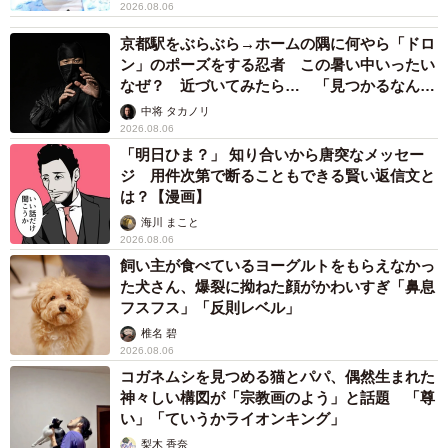
2026.08.06
京都駅をぶらぶら→ホームの隅に何やら「ドロ
ン」のポーズをする忍者 この暑い中いったい
なぜ？ 近づいてみたら… 「見つかるなんて
未熟」
中将 タカノリ
2026.08.06
「明日ひま？」 知り合いから唐突なメッセー
ジ 用件次第で断ることもできる賢い返信文と
は？【漫画】
海川 まこと
2026.08.06
飼い主が食べているヨーグルトをもらえなかっ
た犬さん、爆裂に拗ねた顔がかわいすぎ「鼻息
フスフス」「反則レベル」
椎名 碧
2026.08.06
コガネムシを見つめる猫とパパ、偶然生まれた
神々しい構図が「宗教画のよう」と話題 「尊
い」「ていうかライオンキング」
梨木 香奈