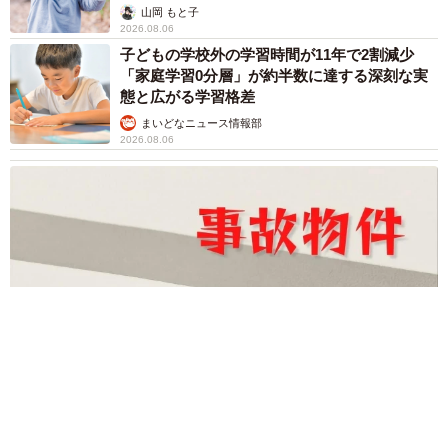
出し…
山岡 もと子
2026.08.06
子どもの学校外の学習時間が11年で2割減少
「家庭学習0分層」が約半数に達する深刻な実
態と広がる学習格差
まいどなニュース情報部
2026.08.06
「事故物件」という言葉のイメージにとらわれていませんか？
不動産業者が語る「物件の可能性」を閉ざさないために必要な