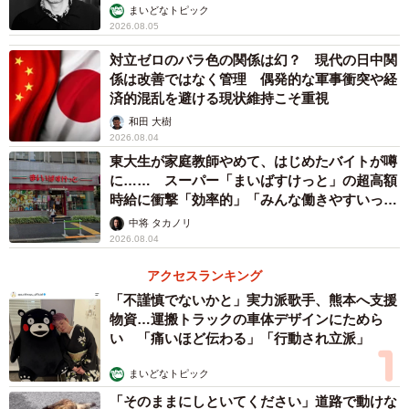
まいどなトピック
2026.08.05
対立ゼロのバラ色の関係は幻？ 現代の日中関
係は改善ではなく管理 偶発的な軍事衝突や経
済的混乱を避ける現状維持こそ重視
和田 大樹
2026.08.04
東大生が家庭教師やめて、はじめたバイトが噂
に…… スーパー「まいばすけっと」の超高額
時給に衝撃「効率的」「みんな働きやすいって
言ってる」
中将 タカノリ
2026.08.04
アクセスランキング
「不謹慎でないかと」実力派歌手、熊本へ支援
物資…運搬トラックの車体デザインにためら
い 「痛いほど伝わる」「行動され立派」
まいどなトピック
「そのままにしといてください」道路で動けな