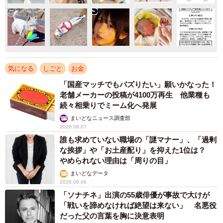
気になる
しごと
お金
「国産マッチでもバズりたい」願いかなった！
老舗メーカーの投稿が4100万再生 他業種も
続々相乗りでミーム化へ発展
まいどなニュース調査部
2026.08.07
誰も求めていない職場の「謎マナー」、「過剰
な挨拶」や「お土産配り」を抑えた1位は？
やめられない理由は「周りの目」
まいどなデータ
2026.08.06
「ソナチネ」出演の55歳俳優が事故で大けが
「戦いを諦めなければ絶望は来ない」 名悪役
だった父の言葉を胸に決意表明