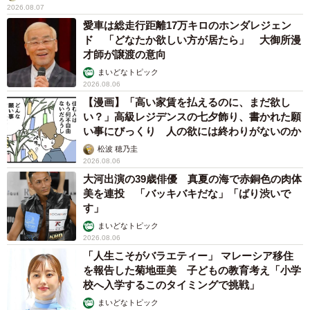
2026.08.07
愛車は総走行距離17万キロのホンダレジェン
ド 「どなたか欲しい方が居たら」 大御所漫
才師が譲渡の意向
まいどなトピック
2026.08.06
【漫画】「高い家賃を払えるのに、まだ欲し
い？」高級レジデンスの七夕飾り、書かれた願
い事にびっくり 人の欲には終わりがないのか
松波 穂乃圭
2026.08.06
大河出演の39歳俳優 真夏の海で赤銅色の肉体
美を連投 「バッキバキだな」「ばり渋いで
す」
まいどなトピック
2026.08.06
「人生こそがバラエティー」 マレーシア移住
を報告した菊地亜美 子どもの教育考え「小学
校へ入学するこのタイミングで挑戦」
まいどなトピック