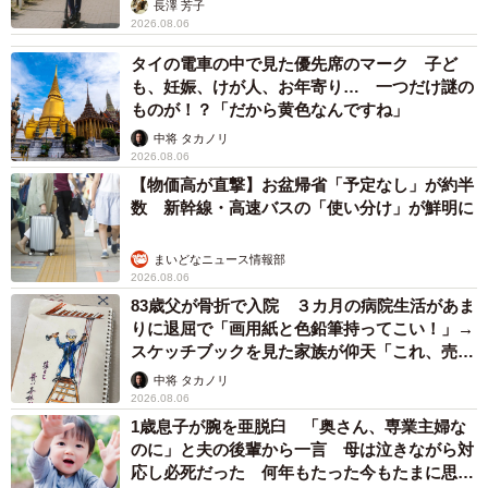
長澤 芳子
2026.08.06
タイの電車の中で見た優先席のマーク 子ど
も、妊娠、けが人、お年寄り… 一つだけ謎の
ものが！？「だから黄色なんですね」
中将 タカノリ
2026.08.06
【物価高が直撃】お盆帰省「予定なし」が約半
数 新幹線・高速バスの「使い分け」が鮮明に
まいどなニュース情報部
2026.08.06
83歳父が骨折で入院 ３カ月の病院生活があま
りに退屈で「画用紙と色鉛筆持ってこい！」→
スケッチブックを見た家族が仰天「これ、売れ
ますよ…」
中将 タカノリ
2026.08.06
1歳息子が腕を亜脱臼 「奥さん、専業主婦な
のに」と夫の後輩から一言 母は泣きながら対
応し必死だった 何年もたった今もたまに思い