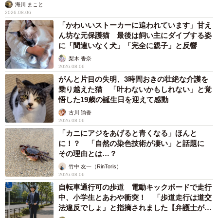
海川 まこと
2026.08.06
「かわいいストーカーに追われています」甘え
ん坊な元保護猫 最後は飼い主にダイブする姿
に「間違いなく犬」「完全に親子」と反響
梨木 香奈
2026.08.06
がんと片目の失明、3時間おきの壮絶な介護を
乗り越えた猫 「叶わないかもしれない」と覚
悟した19歳の誕生日を迎えて感動
古川 諭香
2026.08.06
「カニにアジをあげると青くなる」ほんと
に！？ 「自然の染色技術が凄い」と話題に
その理由とは…？
竹中 友一（RinToris）
2026.08.06
自転車通行可の歩道 電動キックボードで走行
中、小学生とあわや衝突！ 「歩道走行は道交
法違反でしょ」と指摘されました【弁護士が解
説】