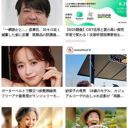
「一瞬誰かと…」彦摩呂、30キロ近く
【8/25開催】CBT活用と質の高い探究
減量した姿に反響 既製品の防護服が
学習で変わる！次期学習指導要領を見
着られると...
据えた...
PR(COMPASS)
ガーターベルトで際立つ妖艶脚線美
紗栄子の長男 18歳のモデル、カジュ
フリーアナ森香澄がランジェリーモデ
アルコーデのおしゃれ近影が「両親の
ルに ｢PE...
いいとこ取...