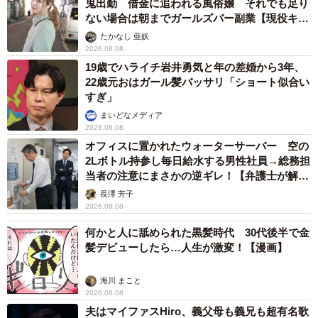
鬼出勤 借金に追われる風俗嬢 それでも足り
ない場合は朝までガールズバー副業【現役キャ
ストに取材】
たかなし 亜妖
2026.08.08
19歳でハライチ岩井勇気と年の差婚から3年、
22歳元おはガール髪バッサリ「ショート似合い
すぎ」
まいどなメディア
2026.08.08
オフィスに置かれたウォーターサーバー 空の
2Lボトル持参し毎日給水する男性社員→総務担
当者の注意にまさかの逆ギレ！【弁護士が解
説】
長澤 芳子
2026.08.08
何かと人に舐められた黒髪時代 30代後半で金
髪デビューしたら…人生が激変！【漫画】
海川 まこと
2026.08.08
夫はマイファスHiro、義父母も義兄も超有名歌