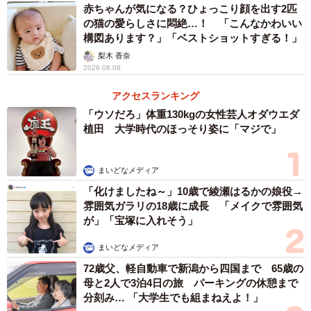
赤ちゃんが気になる？ひょっこり顔を出す2匹
の猫の愛らしさに悶絶…！ 「こんなかわいい
構図あります？」「ベストショットすぎる！」
梨木 香奈
2026.08.08
アクセスランキング
「ウソだろ」体重130kgの女性芸人オダウエダ
植田 大学時代のほっそり姿に「マジで」
まいどなメディア
「化けましたね～」10歳で綾瀬はるかの娘役→
雰囲気ガラリの18歳に成長 「メイクで雰囲気
が」「宝塚に入れそう」
まいどなメディア
72歳父、軽自動車で新潟から四国まで 65歳の
母と2人で3泊4日の旅 パーキングの休憩まで
分刻み… 「大学生でも組まねえよ！」