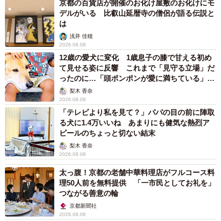
京都の百貨店が開催のお化け屋敷のお化けにモ
デルがいる 比叡山延暦寺の僧侶が語る伝説と
は
浅井 佳穂
2026.08.08
12歳の愛犬に変化 1歳息子の膝で甘える初め
て見せる姿に反響 これまで「見守る立場」だ
ったのに…「頭ポンポンが愛に満ちている」
「尊…」
梨木 香奈
2026.08.08
「テレビより私を見て？」パパの目の前に陣取
る犬に1.4万いいね あまりにも健気な熱烈ア
ピールのちょっと切ない結末
梨木 香奈
2026.08.08
太っ腹！京都の老舗中華料理店がフルコース料
理50人前を無料提供 「一市民としてお礼を」
つながる善意の輪
京都新聞社
2026.08.08