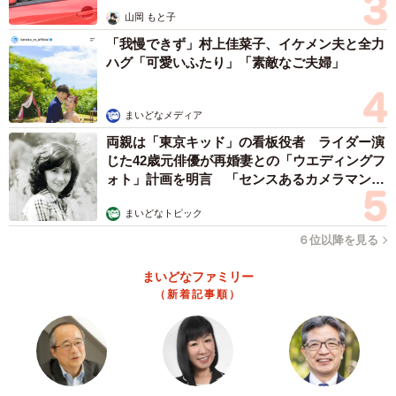
山岡 もと子
「我慢できず」村上佳菜子、イケメン夫と全力
ハグ「可愛いふたり」「素敵なご夫婦」
まいどなメディア
両親は「東京キッド」の看板役者 ライダー演
じた42歳元俳優が再婚妻との「ウエディングフ
ォト」計画を明言 「センスあるカメラマン求
む」
まいどなトピック
６位以降を見る
まいどなファミリー
（新着記事順）