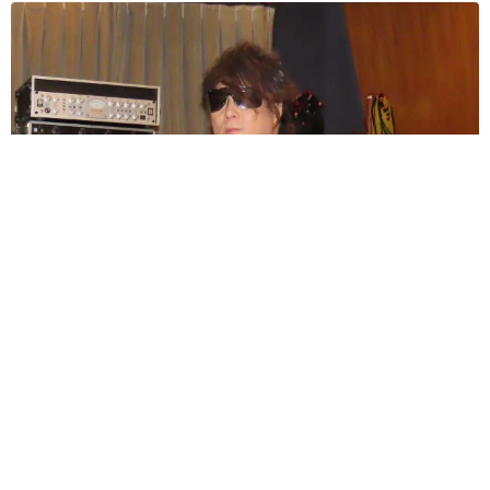
ラストライブ控えるT-BOLAN森友嵐士 にしたん社長がTikTok
内で独占インタビュー
まいどなニュース
2026.08.07
「男の子のママっぽいよね」ってどういう意
味？ 女系家族で育った母 いつもスカートと
ワンピースしか着ないし、ヒールも好き どの
へんが…
山岡 もと子
2026.08.07