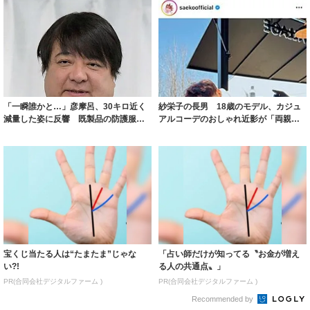
「一瞬誰かと…」彦摩呂、30キロ近く
紗栄子の長男 18歳のモデル、カジュ
減量した姿に反響 既製品の防護服が
アルコーデのおしゃれ近影が「両親の
着られると...
いいとこ取...
宝くじ当たる人は“たまたま”じゃな
「占い師だけが知ってる〝お金が増え
い?!
る人の共通点〟」
PR(合同会社デジタルファーム )
PR(合同会社デジタルファーム )
Recommended by