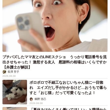
プチバズしたママ友とのLINEスクショ うっかり電話番号を流
出させちゃった！ 激怒する友人 慰謝料の相場はいくらですか
【弁護士が解説】
長澤 芳子
2026.08.08
ボロボロで不細工なおじいちゃん猫に一目惚
れ エイズだし手がかかるけど…おうちで暮ら
すと「おじ猫」だって可愛くなったよ！
鶴野 浩己
2026.08.08
「夏休みはたくさん働いてほしい」と職場から