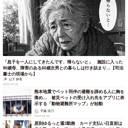
「息子を一人にしてきたんです、帰らないと」 施設に入った
90歳母、障害のある60歳次男との暮らしは行き詰まり…【司法
書士の現場から】
山下 静香
2026.08.08
熊本地震でペット同伴の避難を諦める人に胸を
痛め… 被災ペットの受け入れ先をアプリに表
示する「動物避難所マップ」が始動
平藤 清刀
2026.08.08
原則ゆるっと週3勤務 カード支払い日直前は