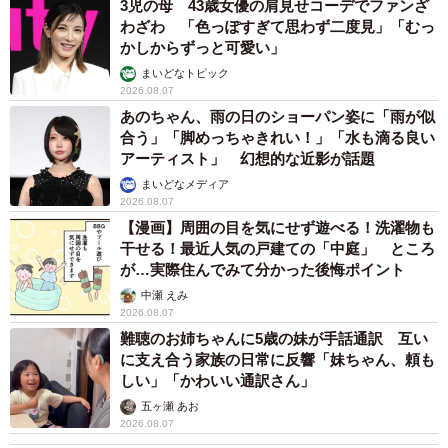
3児の母 43歳女優の肩見せコーデでファンざ
わざわ 「色っぽすぎて思わず二度見」「むっ
かしからずっと可愛い」
まいどなトピック
2026.08.07
あのちゃん、雨の日のショーパン姿に「雨が似
合う」「脚めっちゃきれい！」「水も滴る良い
アーティスト」 幻想的な近影が話題
まいどなメディア
2026.08.07
【漫画】周囲の目を気にせず遊べる！洗濯物も
干せる！最近人気の戸建ての「中庭」 ところ
が…実際住んでみて分かった後悔ポイント
中瀬 えみ
2026.08.07
難聴のお姉ちゃんに5歳の妹が手話通訳 互い
に支え合う家族の日常に反響「妹ちゃん、頼も
しい」「かわいい通訳さん」
五ヶ瀬 あお
2026.08.07