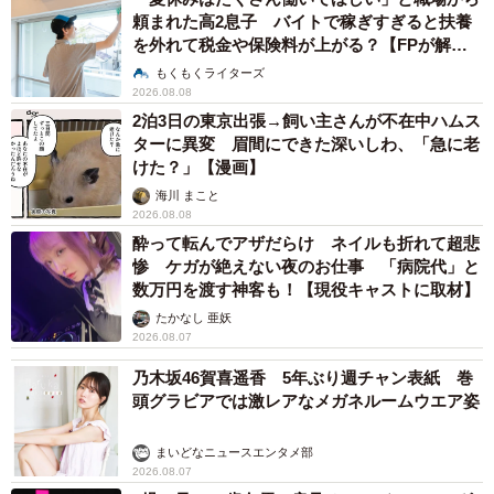
頼まれた高2息子 バイトで稼ぎすぎると扶養
を外れて税金や保険料が上がる？【FPが解
説】
もくもくライターズ
2026.08.08
2泊3日の東京出張→飼い主さんが不在中ハムス
ターに異変 眉間にできた深いしわ、「急に老
けた？」【漫画】
海川 まこと
2026.08.08
酔って転んでアザだらけ ネイルも折れて超悲
惨 ケガが絶えない夜のお仕事 「病院代」と
数万円を渡す神客も！【現役キャストに取材】
たかなし 亜妖
2026.08.07
乃木坂46賀喜遥香 5年ぶり週チャン表紙 巻
頭グラビアでは激レアなメガネルームウエア姿
まいどなニュースエンタメ部
2026.08.07