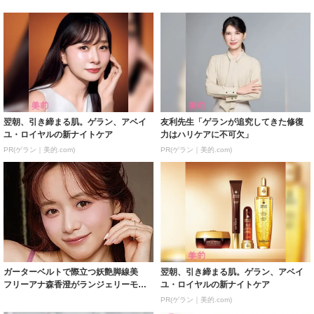
翌朝、引き締まる肌。ゲラン、アベイ
友利先生「ゲランが追究してきた修復
ユ・ロイヤルの新ナイトケア
力はハリケアに不可欠」
PR(ゲラン｜美的.com)
PR(ゲラン｜美的.com)
ガーターベルトで際立つ妖艶脚線美
翌朝、引き締まる肌。ゲラン、アベイ
フリーアナ森香澄がランジェリーモデ
ユ・ロイヤルの新ナイトケア
ルに ｢PE...
PR(ゲラン｜美的.com)