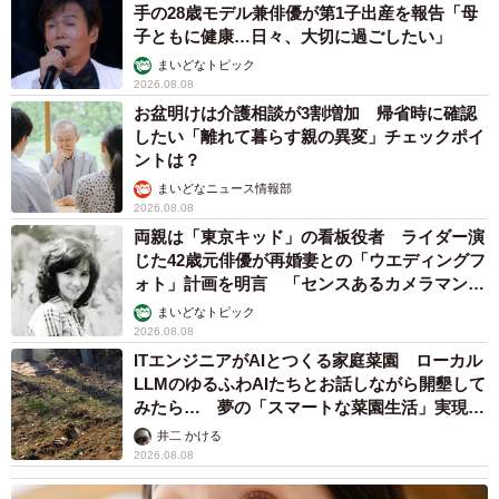
手の28歳モデル兼俳優が第1子出産を報告「母
子ともに健康…日々、大切に過ごしたい」
まいどなトピック
2026.08.08
お盆明けは介護相談が3割増加 帰省時に確認
したい「離れて暮らす親の異変」チェックポイ
ントは？
まいどなニュース情報部
2026.08.08
両親は「東京キッド」の看板役者 ライダー演
じた42歳元俳優が再婚妻との「ウエディングフ
ォト」計画を明言 「センスあるカメラマン求
む」
まいどなトピック
2026.08.08
ITエンジニアがAIとつくる家庭菜園 ローカル
LLMのゆるふわAIたちとお話しながら開墾して
みたら… 夢の「スマートな菜園生活」実現な
るか
井二 かける
2026.08.08