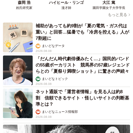
森岡 浩
ハイヒール・リンゴ
大江 篤
姓氏研究家
漫才師
園田学園女子大学学長
もっと見る
補助があっても約9割が「夏の電気・ガス代は
重い」と回答…猛暑でも「冷房を控える」人が
7割超に
まいどなデータ
2026.08.08
「だんだん時代劇俳優みたく…」国民的バンド
の55歳ボーカリスト 競馬界の57歳レジェンド
らとの「夏祭り満喫ショット」に驚きの声続々
まいどなトピック
2026.08.08
ネット通販で「運営者情報」を見る人は約8
割 信頼できるサイト・怪しいサイトの判断基
準とは？
まいどなニュース情報部
2026.08.08