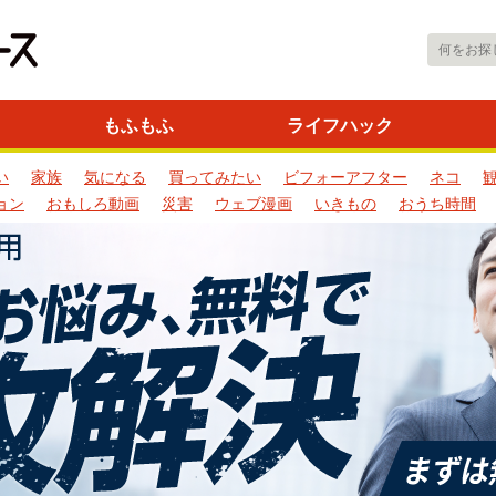
もふもふ
ライフハック
い
家族
気になる
買ってみたい
ビフォーアフター
ネコ
ョン
おもしろ動画
災害
ウェブ漫画
いきもの
おうち時間