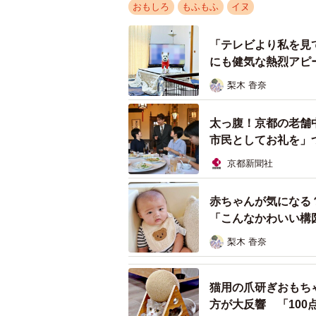
おもしろ
もふもふ
イヌ
「テレビより私を見
にも健気な熱烈アピ
梨木 香奈
太っ腹！京都の老舗
市民としてお礼を」
京都新聞社
赤ちゃんが気になる
「こんなかわいい構
梨木 香奈
猫用の爪研ぎおもち
方が大反響 「10