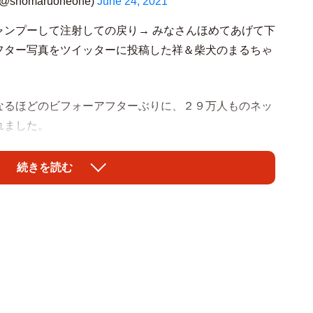
homaruoneone)
June 24, 2021
ャンプーして注射しての戻り→ みなさんほめてあげて下
フター写真をツイッターに投稿した祥＆柴犬のまるちゃ
なるほどのビフォーアフターぶりに、２９万人ものネッ
れました。
続きを読む
」