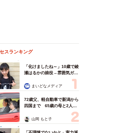
セスランキング
「化けましたね～」10歳で綾
瀬はるかの娘役→雰囲気ガラ
リの18歳に成長 「メイクで
雰囲気が」「宝塚に入れそ
まいどなメディア
う」
72歳父、軽自動車で新潟から
四国まで 65歳の母と2人で
3泊4日の旅 パーキングの休
憩まで分刻み… 「大学生で
山岡 もと子
も組まねえよ！」
「不謹慎でないかと」実力派