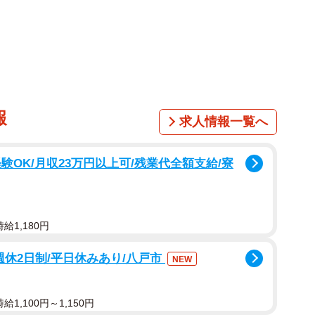
犬さんは、祥＆柴犬のまるちゃんさんの愛犬、まるちゃ
うと、可愛い癒しの笑顔をくれる、キュートな８歳の女
報
求人情報一覧へ
験OK/月収23万円以上可/残業代全額支給/寮
給1,180円
週休2日制/平日休みあり/八戸市
NEW
1,100円～1,150円