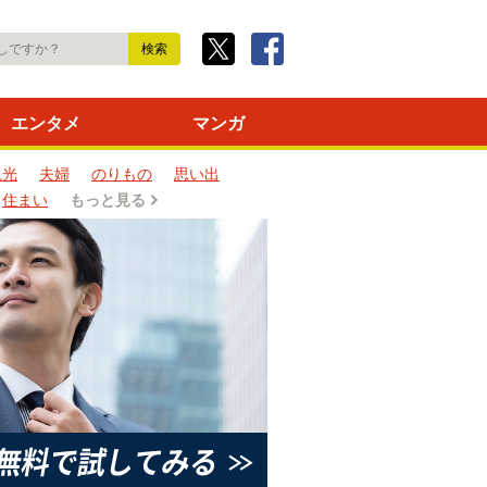
エンタメ
マンガ
観光
夫婦
のりもの
思い出
住まい
もっと見る