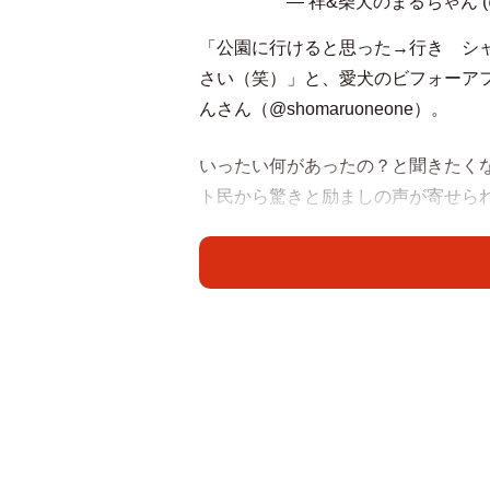
— 祥&柴犬のまるちゃん (@s
「公園に行けると思った→行き シ
さい（笑）」と、愛犬のビフォーア
んさん（@shomaruoneone）。
いったい何があったの？と聞きたく
ト民から驚きと励ましの声が寄せら
「行きと帰り別犬になってる」
「10歳くらい年取った？」
「目から光が消えてる」
「こんなハズじゃなかった……」
「『チーーン…』感が半端ない～」
「モウダレモシンジナイ……」
「心なしか毛艶まで……」
「思わず笑ったおばちゃんを許して