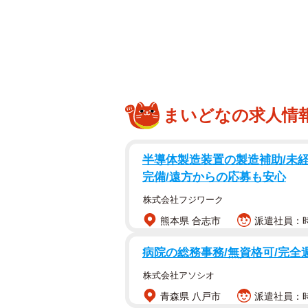
「がんばったね」
アフター写真で目の輝きを失った柴
ん。お散歩中に飼い主さんと目が合
の子です。
まいどなの求人情
半導体製造装置の製造補助/未経
完備/遠方からの応募も安心
株式会社フジワーク
熊本県 合志市
派遣社員：時
病院の総務事務/無資格可/完全
株式会社アソシオ
青森県 八戸市
派遣社員：時給