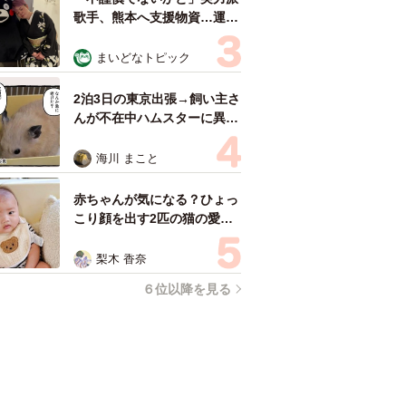
歌手、熊本へ支援物資…運搬
トラックの車体デザインにた
めらい 「痛いほど伝わる」
まいどなトピック
「行動され立派」
2泊3日の東京出張→飼い主さ
んが不在中ハムスターに異
変 眉間にできた深いしわ、
「急に老けた？」【漫画】
海川 まこと
赤ちゃんが気になる？ひょっ
こり顔を出す2匹の猫の愛ら
しさに悶絶…！ 「こんなか
わいい構図あります？」「ベ
梨木 香奈
ストショットすぎる！」
６位以降を見る