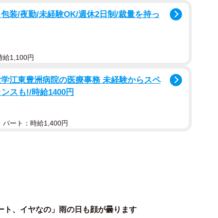
装/夜勤/未経験OK/週休2日制/裁量を持っ
給1,100円
大学江東豊洲病院の医療事務 未経験からスペ
スも!/時給1400円
パート：時給1,400円
1/10
んの笑顔（提供：祥＆柴犬のまるちゃんさん）
に行くサロンでの月に１度のシャンプーと、１年に１度
ート、イヤなの」雨の日も顔が曇ります
て１日で受けたそうです。