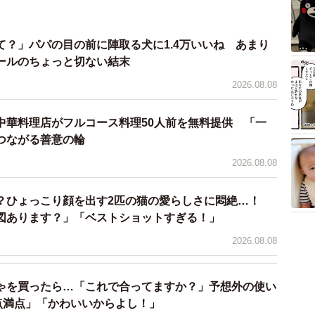
て？」パパの目の前に陣取る犬に1.4万いいね あまり
ールのちょっと切ない結末
2026.08.08
中華料理店がフルコース料理50人前を無料提供 「一
つながる善意の輪
2026.08.08
？ひょっこり顔を出す2匹の猫の愛らしさに悶絶…！
図あります？」「ベストショットすぎる！」
2026.08.08
ゃを買ったら…「これで合ってますか？」予想外の使い
0点満点」「かわいいからよし！」