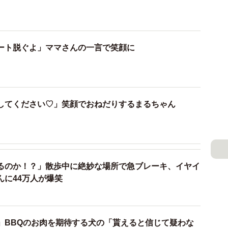
、日課のお散歩の行き帰りは、ママさんの自転車のカゴ
この日もまるちゃんはウキウキ気分でカゴに乗り、「公
ート脱ぐよ」ママさんの一言で笑顔に
た。
してください♡」笑顔でおねだりするまるちゃん
るのか！？」散歩中に絶妙な場所で急ブレーキ、イヤイ
んに44万人が爆笑
」BBQのお肉を期待する犬の「貰えると信じて疑わな