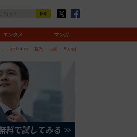
エンタメ
マンガ
ネコ
のりもの
観光
夫婦
思い出