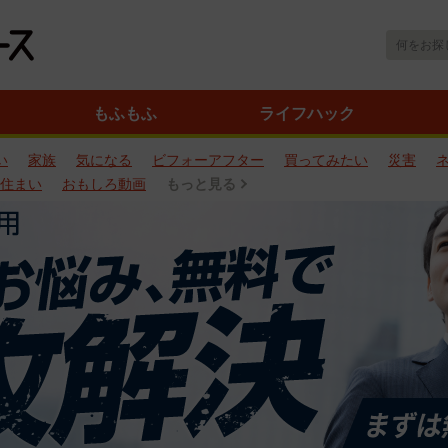
もふもふ
ライフハック
い
家族
気になる
ビフォーアフター
買ってみたい
災害
住まい
おもしろ動画
もっと見る