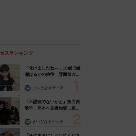
セスランキング
「化けましたね～」10歳で綾
瀬はるかの娘役→雰囲気ガラ
リの18歳に成長 「メイクで
雰囲気が」「宝塚に入れそ
まいどなメディア
う」
「不謹慎でないかと」実力派
歌手、熊本へ支援物資…運搬
トラックの車体デザインにた
めらい 「痛いほど伝わる」
まいどなトピック
「行動され立派」
「そのままにしといてくださ