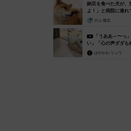
納豆を食べた犬が、
よ！」と病院に連れ
川上 隆宏
「うああ～〜っ
い」「心の声ダダも
はやかわ リュウ