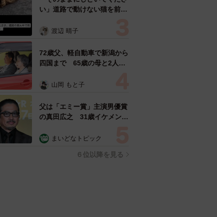
い」道路で動けない猫を前に
返された一言… 懸命に生き
ようとした4日間 「命の重
渡辺 晴子
さはみんな同じ」保護団体代
表の訴え
72歳父、軽自動車で新潟から
四国まで 65歳の母と2人で
3泊4日の旅 パーキングの休
憩まで分刻み… 「大学生で
山岡 もと子
も組まねえよ！」
父は「エミー賞」主演男優賞
の真田広之 31歳イケメン俳
優が長髪ヒゲのワイルド近影
「ガチヒロさんそっくり」
まいどなトピック
「新たな一面もステキ」
６位以降を見る