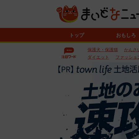
ニ
トップ
おもしろ
ュ
ー
保護犬・保護猫
かんさ
ス
一
ダイエット
ファッショ
覧