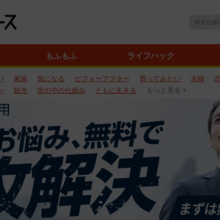
もふもふ
ライフハック
い
家族
気になる
ビフォーアフター
買ってみたい
夫婦
ン
観光
世の中の仕組み
ともに生きる
もっと見る