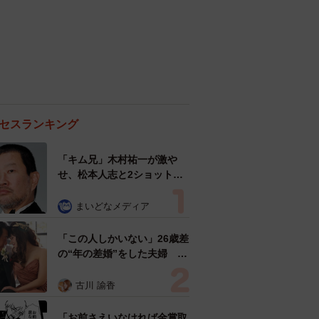
セスランキング
「キム兄」木村祐一が激や
せ、松本人志と2ショット
「一瞬、分からなかったわ」
「テキヤの兄さん」
まいどなメディア
「この人しかいない」26歳差
の“年の差婚”をした夫婦 出
会いは？反対する声はなかっ
た？ 今の思いを聞いた
古川 諭香
「お前さえいなければ金賞取