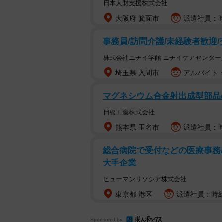
日本人財支援株式会社
大阪府 箕面市
派遣社員：時給
事務員/訪問介護/未経験者歓迎
株式会社ニチイ学館 ニチイケアセンター
埼玉県 入間市
アルバイト・
マグネシウム合金射出成型部品の
日総工産株式会社
熊本県 玉名市
派遣社員：時
総合病院で受付などの医療事務/
大手企業
ヒューマンリソシア株式会社
東京都 港区
派遣社員：時給1
Sponsored by