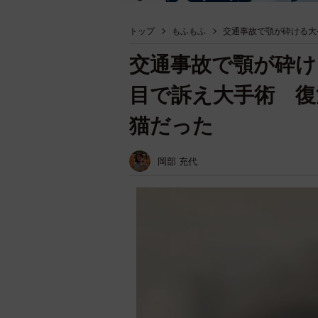
トップ
もふもふ
交通事故で顎が砕ける大
交通事故で顎が砕け
目で訴え大手術 復
猫だった
岡部 充代