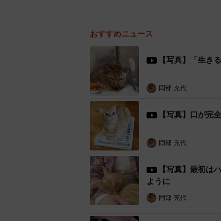
おすすめニュース
【写真】「生き
岡部 充代
【写真】口が完
岡部 充代
【写真】最初は
ように
岡部 充代