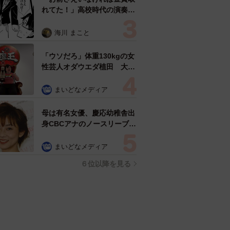
れてた！」高校時代の演奏会
がトラウマ……責められた学
生は楽器修理職人に 10年後
海川 まこと
再会した因縁の相手から思わ
ぬ申し出【漫画】
「ウソだろ」体重130kgの女
性芸人オダウエダ植田 大学
時代のほっそり姿に「マジ
で」
まいどなメディア
母は有名女優、慶応幼稚舎出
身CBCアナのノースリーブ姿
「育ちの良さが表情に表れて
る」「天使の笑顔」
まいどなメディア
６位以降を見る