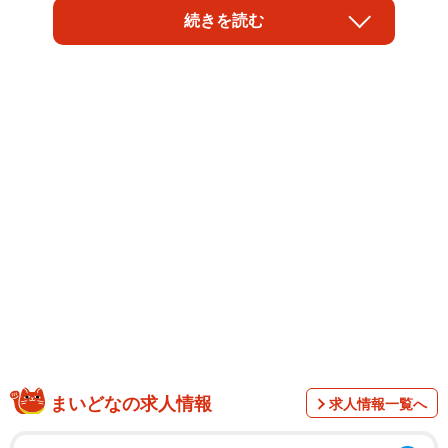
「2021新人専用日本酒 新人」です。
続きを読む
秋田県・由利本荘市にある酒造会社「天寿酒造」がまもな
く販売するこだわりの純米吟醸酒です。この製造を手掛け
るのは天寿酒造の中でも新進気鋭な若手の蔵人たち。秋田
まいどなの求人情報
求人情報一覧へ
県産「ぎんさん」の新米を100％使用するほか、自然の花か