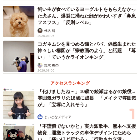
飼い主が食べているヨーグルトをもらえなかっ
4/5
た犬さん、爆裂に拗ねた顔がかわいすぎ「鼻息
フスフス」「反則レベル」
内ラベルは柔道の白帯を表現したそうです（提供画像）
椎名 碧
2026.08.06
コガネムシを見つめる猫とパパ、偶然生まれた
神々しい構図が「宗教画のよう」と話題 「尊
い」「ていうかライオンキング」
梨木 香奈
2026.08.06
アクセスランキング
「化けましたね～」10歳で綾瀬はるかの娘役→
雰囲気ガラリの18歳に成長 「メイクで雰囲気
が」「宝塚に入れそう」
まいどなメディア
「不謹慎でないかと」実力派歌手、熊本へ支援
物資…運搬トラックの車体デザインにためら
い 「痛いほど伝わる」「行動され立派」