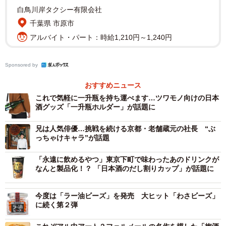
供画像）
白鳥川岸タクシー有限会社
千葉県 市原市
パッケージにもこだわり、酒瓶を包んでいるのはオリジナ
アルバイト・パート：時給1,210円～1,240円
ルの「新人新聞」。世の新人に向けた役立つ情報やエール
をまとめた内容で、実際に読んで楽しめるといいます。ま
Sponsored by
た、何色にも染まっていないという新人のイメージから全
体を白く仕上げ、外ラベルは新人の必須アイテム・名刺を
おすすめニュース
イメージ。内ラベルは柔道の白帯を表現したそうです。
これで気軽に一升瓶を持ち運べます…ツワモノ向けの日本
酒グッズ「一升瓶ホルダー」が話題に
兄は人気俳優…挑戦を続ける京都・老舗蔵元の社長 “ぶ
っちゃけキャラ”が話題
「永遠に飲めるやつ」東京下町で味わったあのドリンクが
なんと製品化！？ 「日本酒のだし割りカップ」が話題に
今度は「ラー油ビーズ」を発売 大ヒット「わさビーズ」
に続く第２弾