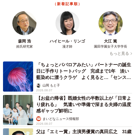
（新着記事順）
■天寿酒造株式会社オンラインショップ
https://www.tenju.co.jp
森岡 浩
ハイヒール・リンゴ
大江 篤
姓氏研究家
漫才師
園田学園女子大学学長
もっと見る
「ちょっとババロアみたい」パートナーの誕生
日に手作りトートバッグ 完成まで1年 淡い
藍染めに漂うクラゲ よく見ると…「センスす
ごい」
山岡 もと子
2026.08.07
【お盆の帰省】既婚女性の半数以上が「日常よ
り疲れる」 気遣いや準備で深まる夫婦の温度
感ギャップ鮮明に
まいどなニュース情報部
2026.08.07
父は「エミー賞」主演男優賞の真田広之 31歳