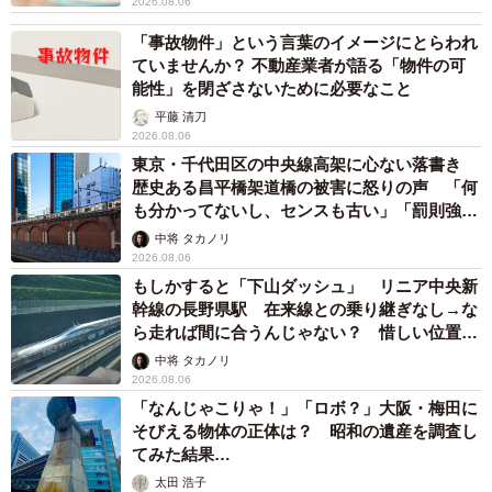
2026.08.06
「事故物件」という言葉のイメージにとらわれ
ていませんか？ 不動産業者が語る「物件の可
能性」を閉ざさないために必要なこと
平藤 清刀
2026.08.06
東京・千代田区の中央線高架に心ない落書き
歴史ある昌平橋架道橋の被害に怒りの声 「何
も分かってないし、センスも古い」「罰則強化
して」
中将 タカノリ
2026.08.06
もしかすると「下山ダッシュ」 リニア中央新
幹線の長野県駅 在来線との乗り継ぎなし→な
ら走れば間に合うんじゃない？ 惜しい位置関
係が反響
中将 タカノリ
2026.08.06
「なんじゃこりゃ！」「ロボ？」大阪・梅田に
そびえる物体の正体は？ 昭和の遺産を調査し
てみた結果…
太田 浩子