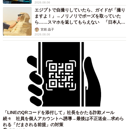
2026.08.06
エジプトで自撮りしていたら、ガイドが「撮り
ますよ！」→ノリノリでポーズを取っていた
ら……スマホを返してもらえない 「日本人は
カモ代表かも」「私は6時間で3万円払った」
宮前 晶子
2026.08.06
「LINEのQRコードを添付して」社長をかたる詐欺メール
続々 社員を個人アカウントへ誘導→最後は不正送金…求めら
れる「だまされる前提」の対策