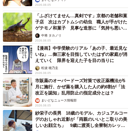
2026.08.05
「ふざけてません…真剣です」京都の老舗和菓
子店 次はカブトムシの幼虫 職人が手がけた
ゲテモノ和菓子 見事な造形に「気持ち悪いく
らいリアル」
中将 タカノリ
2026.08.05
【漫画】中学受験のリアル「あの子、最近見な
いね」…御三家を目指していたはずの家庭が消
えていく 限界を迎えた子を目の当りに
松波 穂乃圭
2026.08.05
市販薬のオーバードーズ対策で改正薬機法が5
月に施行、かぜ薬を購入した人の約6割が「法
改正を認知」乱用防止の指定成分とは？
まいどなニュース情報部
2026.08.05
紗栄子の長男 18歳のモデル、カジュアルコー
デのおしゃれ近影が「両親のいいとこ取りの美
しいお顔立ち」 9歳に渡英し全寮制カレッジ