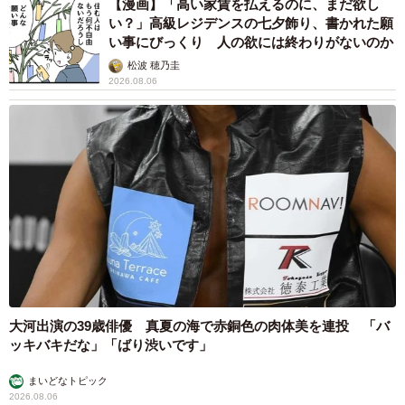
【漫画】「高い家賃を払えるのに、まだ欲し
い？」高級レジデンスの七夕飾り、書かれた願
い事にびっくり 人の欲には終わりがないのか
松波 穂乃圭
2026.08.06
大河出演の39歳俳優 真夏の海で赤銅色の肉体美を連投 「バ
ッキバキだな」「ばり渋いです」
まいどなトピック
2026.08.06