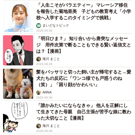
「人生こそがバラエティー」 マレーシア移住
を報告した菊地亜美 子どもの教育考え「小学
校へ入学するこのタイミングで挑戦」
まいどなトピック
2026.08.06
「明日ひま？」 知り合いから唐突なメッセー
ジ 用件次第で断ることもできる賢い返信文と
は？【漫画】
海川 まこと
2026.08.06
髪をバッサリと切った飼い主が帰宅すると→愛
犬たちの反応に「ワンコ様でも戸惑うのね
（笑）」「困り顔がかわいい」
ANNA
2026.08.06
「誰かみたいにならなきゃ」 他人を正解にし
て生きてきた母親 自己主張が苦手な娘に教わ
った大切なこと【漫画】
海川 まこと
2026.08.06