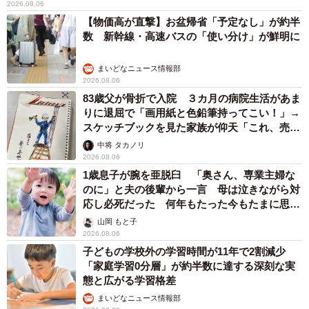
2026.08.06
【物価高が直撃】お盆帰省「予定なし」が約半
数 新幹線・高速バスの「使い分け」が鮮明に
まいどなニュース情報部
2026.08.06
83歳父が骨折で入院 ３カ月の病院生活があま
りに退屈で「画用紙と色鉛筆持ってこい！」→
スケッチブックを見た家族が仰天「これ、売れ
ますよ…」
中将 タカノリ
2026.08.06
1歳息子が腕を亜脱臼 「奥さん、専業主婦な
のに」と夫の後輩から一言 母は泣きながら対
応し必死だった 何年もたった今もたまに思い
出し…
山岡 もと子
2026.08.06
子どもの学校外の学習時間が11年で2割減少
「家庭学習0分層」が約半数に達する深刻な実
態と広がる学習格差
まいどなニュース情報部