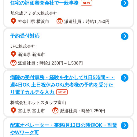
ら分離した醸造酵母「なでしこの花酵母」をつかうなど
住宅の評価審査会社で一般事務
NEW
「新人をイメージした華やかな香りとフレッシュな味わ
旭化成アミダス株式会社
い」に醸し上げたといいます。
神奈川県 横浜市
派遣社員：時給1,750円
予約受付対応
JPC株式会社
新潟県 新潟市
派遣社員：時給1,230円～1,538円
病院の受付事務・経験を生かして!1日5時間～・
週4日OK 土日祝休みOK/患者様の予約を受けた
り電子カルテを入力
NEW
株式会社ホットスタッフ富山
富山県 富山市
派遣社員：時給1,250円
2/5
配車オペレーター・事務/月13日の時短OK・副業
やWワーク可
新人をイメージした華やかな香りとフレッシュな味わいだそうです（提