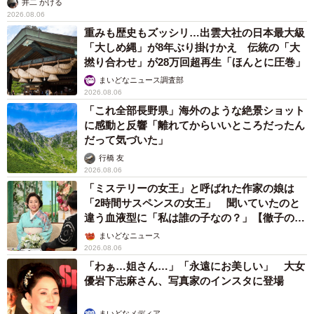
井二 かける
2026.08.06
重みも歴史もズッシリ…出雲大社の日本最大級
「大しめ縄」が8年ぶり掛けかえ 伝統の「大
撚り合わせ」が28万回超再生「ほんとに圧巻」
まいどなニュース調査部
2026.08.06
「これ全部長野県」海外のような絶景ショット
に感動と反響「離れてからいいところだったん
だって気づいた」
行橋 友
2026.08.06
「ミステリーの女王」と呼ばれた作家の娘は
「2時間サスペンスの女王」 聞いていたのと
違う血液型に「私は誰の子なの？」【徹子の部
屋】
まいどなニュース
2026.08.06
「わぁ…姐さん…」「永遠にお美しい」 大女
優岩下志麻さん、写真家のインスタに登場
まいどなメディア