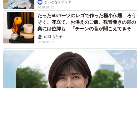
で学ぶ
まいどなメディア
2026.08.05
たった50パーツのレゴで作った極小仏壇 ろう
そく、花立て、お供えのご飯、観音開きの扉の
奥には位牌も…「チーンの音が聞こえてきそ
う」
山岡 もと子
2026.08.05
透明感が半端ない！ 「50歳には見えない」「永遠に綺麗」な
内田有紀 ショートヘア＆半袖白シャツの最強夏コーデ