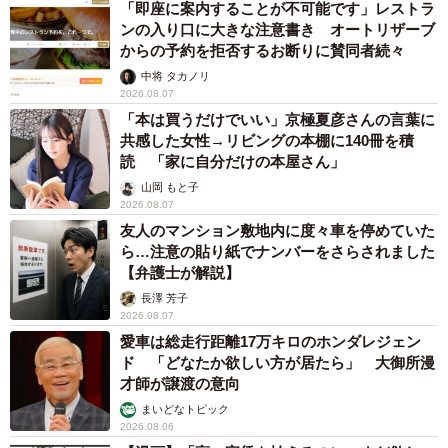
「即座に案内することが不可能です」レストラ
ンの入り口に大きな注意書き オートリザーブ
からの予約を拒否するお断りに賛同者続々
中将 タカノリ
2026.08.07
「本は買うだけでいい」京極夏彦さんの言葉に
共感した女性→リビングの本棚に140冊を積
読 「家に自分だけの本屋さん」
山岡 もと子
2026.08.07
友人のマンション敷地内に度々車を停めていた
ら…注意の貼り紙でナンバーをさらされました
【弁護士が解説】
長澤 芳子
2026.08.07
愛車は総走行距離17万キロのホンダレジェン
ド 「どなたか欲しい方が居たら」 大御所漫
才師が譲渡の意向
まいどなトピック
2026.08.06