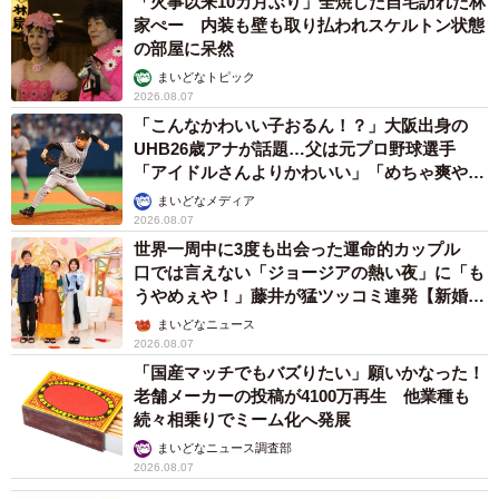
「火事以来10カ月ぶり」全焼した自宅訪れた林
家ぺー 内装も壁も取り払われスケルトン状態
の部屋に呆然
まいどなトピック
2026.08.07
「こんなかわいい子おるん！？」大阪出身の
UHB26歳アナが話題…父は元プロ野球選手
「アイドルさんよりかわいい」「めちゃ爽や
か」
まいどなメディア
2026.08.07
世界一周中に3度も出会った運命的カップル
口では言えない「ジョージアの熱い夜」に「も
うやめぇや！」藤井が猛ツッコミ連発【新婚さ
ん】
まいどなニュース
2026.08.07
「国産マッチでもバズりたい」願いかなった！
老舗メーカーの投稿が4100万再生 他業種も
続々相乗りでミーム化へ発展
まいどなニュース調査部
2026.08.07