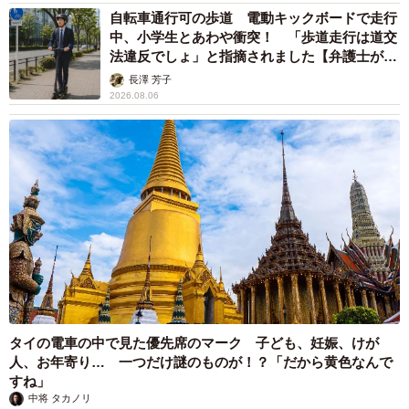
自転車通行可の歩道 電動キックボードで走行
中、小学生とあわや衝突！ 「歩道走行は道交
法違反でしょ」と指摘されました【弁護士が解
説】
長澤 芳子
2026.08.06
タイの電車の中で見た優先席のマーク 子ども、妊娠、けが
人、お年寄り… 一つだけ謎のものが！？「だから黄色なんで
すね」
中将 タカノリ