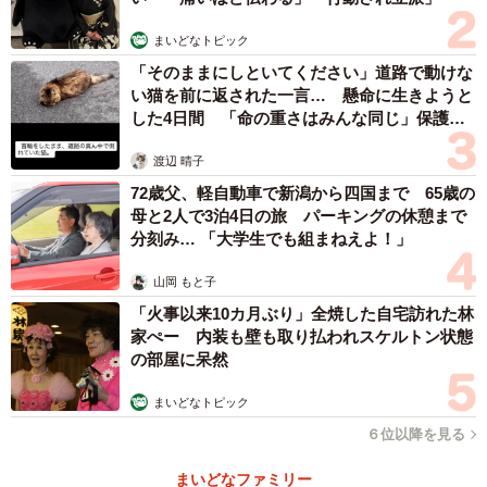
まいどなトピック
「そのままにしといてください」道路で動けな
5/5
い猫を前に返された一言… 懸命に生きようと
こちらがオリジナルの「新人新聞」（提供画像）
した4日間 「命の重さはみんな同じ」保護団
体代表の訴え
渡辺 晴子
同社が新人専用日本酒を発売するのは2年目。2021年向け
72歳父、軽自動車で新潟から四国まで 65歳の
に、使用するお米やパッケージを一部リニューアルしまし
母と2人で3泊4日の旅 パーキングの休憩まで
た。同社が実施したSNSアンケートでは、コロナで生活環
分刻み… 「大学生でも組まねえよ！」
境が大きく変わったと回答した人が75％いたそうです。
山岡 もと子
「人との接触が制限され、お酒を酌み交わしながら絆を深
「火事以来10カ月ぶり」全焼した自宅訪れた林
める場も控える現状が未だ続く日々。先の見えない世の中
家ぺー 内装も壁も取り払われスケルトン状態
でもたくましく生きる『新人』に、このお酒でエールを送
の部屋に呆然
ります」と同社は述べています。
まいどなトピック
６位以降を見る
2月22日(月)より販売開始で、ただいま同社オンラインショ
ップで予約受付中です。容量720mlで、 2000円(税込)。
まいどなファミリー