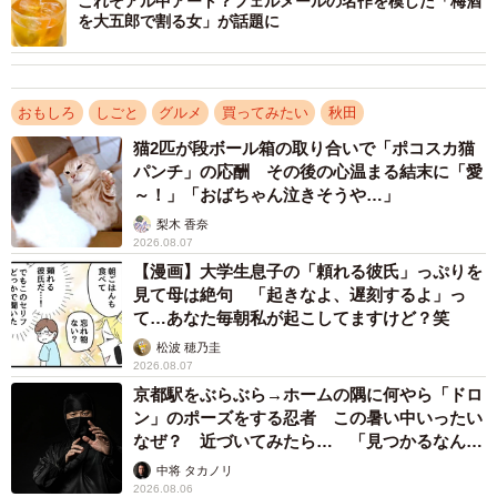
これぞアル中アート？フェルメールの名作を模した「梅酒
を大五郎で割る女」が話題に
3/5
おもしろ
しごと
グルメ
買ってみたい
秋田
外ラベルは新人の必須アイテム・名刺をイメージ（提供画像）
猫2匹が段ボール箱の取り合いで「ポコスカ猫
パンチ」の応酬 その後の心温まる結末に「愛
～！」「おばちゃん泣きそうや…」
梨木 香奈
2026.08.07
【漫画】大学生息子の「頼れる彼氏」っぷりを
見て母は絶句 「起きなよ、遅刻するよ」っ
て…あなた毎朝私が起こしてますけど？笑
松波 穂乃圭
2026.08.07
京都駅をぶらぶら→ホームの隅に何やら「ドロ
ン」のポーズをする忍者 この暑い中いったい
なぜ？ 近づいてみたら… 「見つかるなんて
未熟」
中将 タカノリ
2026.08.06