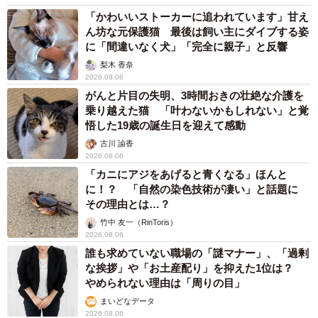
「かわいいストーカーに追われています」甘え
ん坊な元保護猫 最後は飼い主にダイブする姿
に「間違いなく犬」「完全に親子」と反響
梨木 香奈
2026.08.06
がんと片目の失明、3時間おきの壮絶な介護を
乗り越えた猫 「叶わないかもしれない」と覚
悟した19歳の誕生日を迎えて感動
古川 諭香
2026.08.06
「カニにアジをあげると青くなる」ほんと
に！？ 「自然の染色技術が凄い」と話題に
その理由とは…？
竹中 友一（RinToris）
2026.08.06
誰も求めていない職場の「謎マナー」、「過剰
な挨拶」や「お土産配り」を抑えた1位は？
やめられない理由は「周りの目」
まいどなデータ
2026.08.06