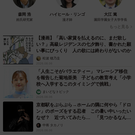
森岡 浩
ハイヒール・リンゴ
大江 篤
姓氏研究家
漫才師
園田学園女子大学学長
もっと見る
【漫画】「高い家賃を払えるのに、まだ欲し
い？」高級レジデンスの七夕飾り、書かれた願
い事にびっくり 人の欲には終わりがないのか
松波 穂乃圭
2026.08.06
「人生こそがバラエティー」 マレーシア移住
を報告した菊地亜美 子どもの教育考え「小学
校へ入学するこのタイミングで挑戦」
まいどなトピック
2026.08.06
京都駅をぶらぶら→ホームの隅に何やら「ドロ
ン」のポーズをする忍者 この暑い中いったい
なぜ？ 近づいてみたら… 「見つかるなんて
未熟」
中将 タカノリ
2026.08.06