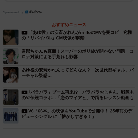
したことがあり、氣志團「One Night Carnival」、
Sponsored by
GACKT「ANOTHER WORLD」は浜崎のライブでそれぞれ
がサプライズ共演した際に歌唱した曲だ。
おすすめニュース
「あゆ役」の安斉かれんがm-floのMVを完コピ 究極
の「リバイバル」CM映像が解禁
そして、浜崎がかねてからファンであることを公言してい
るglobeから「Perfume of love」「Precious Memories」
吾郎ちゃんも直面！スーパーのポリ袋が開かない問題 コ
ロナ対策による手荒れも影響
「calls from the public」の3曲をチョイス。3曲中2曲がシン
グルではなくアルバム曲であるところに浜崎の“globe愛”を
あゆ役の安斉かれんってどんな人？ 次世代型ギャル、バ
感じる。
ーチャル疑惑…
また、globeと同様、小室哲哉がメンバーのTM NETWORK
｢パラパラ」ブーム再来!? パラパラおじさん、戦隊も
のや伝統コラボ…「恋のマイアヒ」で踊るレッスン動画も
からは「SEVEN DAYS WAR」のみならず「GIRL
FRIEND」もセレクト。この曲は1988年に発売されたシン
V6「66本」の映像をYouTubeで公開中！ 25年前のデ
ビューシングル に「懐かしすぎる！」
グル「SEVEN DAYS WAR」のカップリング曲であり、映
画「ぼくらの七日間戦争」の挿入歌として使用された曲
だ。