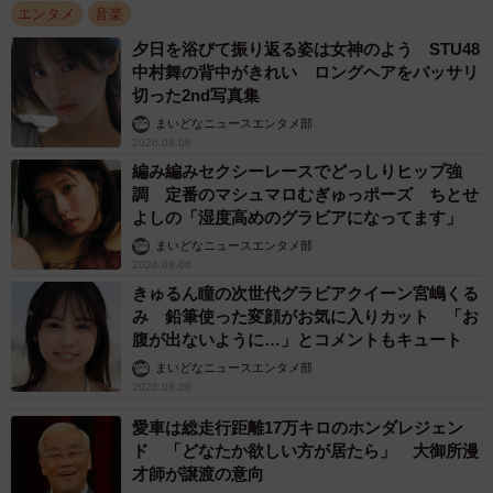
エンタメ
音楽
その他、L.A.に住んでいた頃に交流があったYOSHIKI率い
夕日を浴びて振り返る姿は女神のよう STU48
中村舞の背中がきれい ロングヘアをバッサリ
るX JAPAN、昔から憧れの存在であることを公にしている
切った2nd写真集
BOØWYや、和田アキ子、中森明菜、工藤静香、DA
まいどなニュースエンタメ部
PUMP、氷川きよしらの名曲がずらり。
2026.08.06
編み編みセクシーレースでどっしりヒップ強
浜崎はオフィシャルTikTokの開設や、YouTubeへのフル尺
調 定番のマシュマロむぎゅっポーズ ちとせ
よしの「湿度高めのグラビアになってます」
ライブ動画の無料公開、歴代ライブで歌唱した「M」や「A
まいどなニュースエンタメ部
Song for ××」イッキ見動画公開など“おうち時間用”コンテン
2026.08.06
ツを提供してきた。また、YOSHIKIの呼びかけに呼応する
きゅるん瞳の次世代グラビアクイーン宮嶋くる
かたちで『国立国際医療研究センター』へ1000万円の寄付
み 鉛筆使った変顔がお気に入りカット 「お
腹が出ないように…」とコメントもキュート
を行った。今回のプレイリスト公開も、新型コロナ感染拡
まいどなニュースエンタメ部
大の予防のため外出を自粛しているファンへ浜崎流の励ま
2026.08.06
し方といえる。
愛車は総走行距離17万キロのホンダレジェン
ド 「どなたか欲しい方が居たら」 大御所漫
■Apple Music 「浜崎あゆみ 選曲：うちで過ごそう」
才師が譲渡の意向