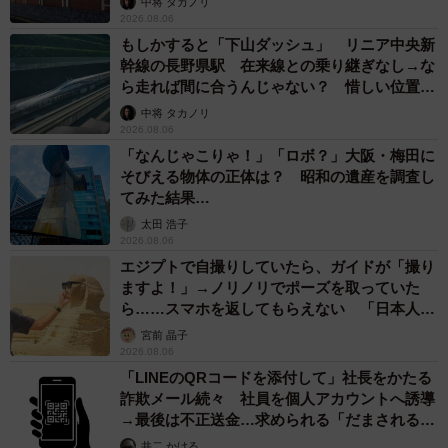
中将 タカノリ
2026.08.06
もしかすると「下山ダッシュ」 リニア中央新
幹線の長野県駅 在来線との乗り継ぎなし→な
ら走れば間に合うんじゃない？ 惜しい位置関
係が反響
中将 タカノリ
2026.08.06
「なんじゃこりゃ！」「ロボ？」大阪・梅田に
そびえる物体の正体は？ 昭和の遺産を調査し
てみた結果…
太田 浩子
2026.08.06
エジプトで自撮りしていたら、ガイドが「撮り
ますよ！」→ノリノリでポーズを取っていた
ら……スマホを返してもらえない 「日本人は
カモ代表かも」「私は6時間で3万円払った」
宮前 晶子
2026.08.06
「LINEのQRコードを添付して」社長をかたる
詐欺メール続々 社員を個人アカウントへ誘導
→最後は不正送金…求められる「だまされる前
提」の対策
井二 かける