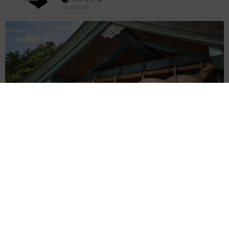
2026.08.06
重みも歴史もズッシリ…出雲大社の日本最大級「大しめ縄」が8
年ぶり掛けかえ 伝統の「大撚り合わせ」が28万回超再生「ほ
んとに圧巻」
まいどなニュース調査部
2026.08.06
「これ全部長野県」海外のような絶景ショット
に感動と反響「離れてからいいところだったん
だって気づいた」