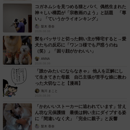
コガネムシを見つめる猫とパパ、偶然生まれた
神々しい構図が「宗教画のよう」と話題 「尊
い」「ていうかライオンキング」
梨木 香奈
2026.08.06
髪をバッサリと切った飼い主が帰宅すると→愛
犬たちの反応に「ワンコ様でも戸惑うのね
（笑）」「困り顔がかわいい」
ANNA
2026.08.06
「誰かみたいにならなきゃ」 他人を正解にし
て生きてきた母親 自己主張が苦手な娘に教わ
った大切なこと【漫画】
海川 まこと
2026.08.06
「かわいいストーカーに追われています」甘え
ん坊な元保護猫 最後は飼い主にダイブする姿
に「間違いなく犬」「完全に親子」と反響
梨木 香奈