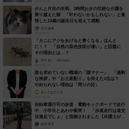
2026.08.06
がんと片目の失明、3時間おきの壮絶な介護を
乗り越えた猫 「叶わないかもしれない」と覚
悟した19歳の誕生日を迎えて感動
古川 諭香
2026.08.06
「カニにアジをあげると青くなる」ほんと
に！？ 「自然の染色技術が凄い」と話題に
その理由とは…？
竹中 友一（RinToris）
2026.08.06
誰も求めていない職場の「謎マナー」、「過剰
な挨拶」や「お土産配り」を抑えた1位は？
やめられない理由は「周りの目」
まいどなデータ
2026.08.06
自転車通行可の歩道 電動キックボードで走行
中、小学生とあわや衝突！ 「歩道走行は道交
法違反でしょ」と指摘されました【弁護士が解
説】
長澤 芳子
2026.08.06