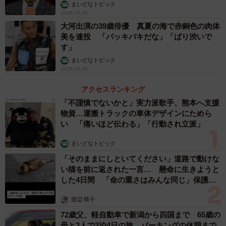
https://music.apple.com/jp/playlist/pl.cb9b13cbd03f431bb5a
まいどなトピック
2026.08.06
102897c611bcf
大河出演の39歳俳優 真夏の海で赤銅色の肉体
美を連投 「バッキバキだな」「ばり渋いで
■Apple Music 特集ページ「At Home With Apple Music
す」
～うちで過ごそう～」
まいどなトピック
http://apple.co/AtHomeWith
2026.08.06
アクセスランキング
■浜崎あゆみオフィシャルホームページ
「不謹慎でないかと」実力派歌手、熊本へ支援
https://avex.jp/ayu/
物資…運搬トラックの車体デザインにためら
い 「痛いほど伝わる」「行動され立派」
まいどなトピック
「そのままにしといてください」道路で動けな
い猫を前に返された一言… 懸命に生きようと
した4日間 「命の重さはみんな同じ」保護団
体代表の訴え
渡辺 晴子
72歳父、軽自動車で新潟から四国まで 65歳の
母と2人で3泊4日の旅 パーキングの休憩まで