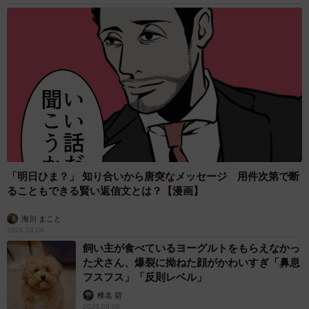
「明日ひま？」 知り合いから唐突なメッセージ 用件次第で断
ることもできる賢い返信文とは？【漫画】
海川 まこと
2026.08.06
飼い主が食べているヨーグルトをもらえなかっ
た犬さん、爆裂に拗ねた顔がかわいすぎ「鼻息
フスフス」「反則レベル」
椎名 碧
2026.08.06