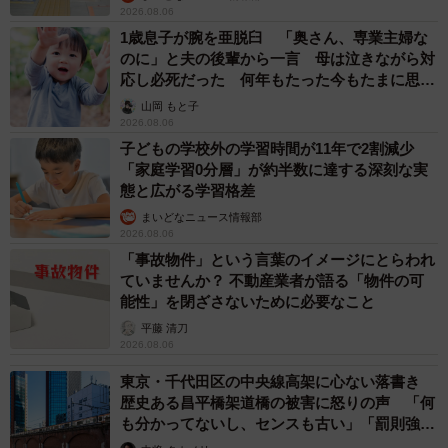
2026.08.06
1歳息子が腕を亜脱臼 「奥さん、専業主婦な
のに」と夫の後輩から一言 母は泣きながら対
応し必死だった 何年もたった今もたまに思い
出し…
山岡 もと子
2026.08.06
子どもの学校外の学習時間が11年で2割減少
「家庭学習0分層」が約半数に達する深刻な実
態と広がる学習格差
まいどなニュース情報部
2026.08.06
「事故物件」という言葉のイメージにとらわれ
ていませんか？ 不動産業者が語る「物件の可
能性」を閉ざさないために必要なこと
平藤 清刀
2026.08.06
東京・千代田区の中央線高架に心ない落書き
歴史ある昌平橋架道橋の被害に怒りの声 「何
も分かってないし、センスも古い」「罰則強化
して」