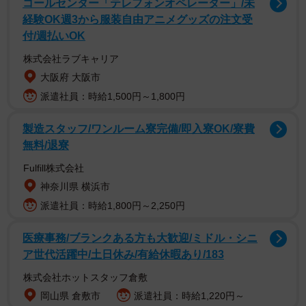
コールセンター「テレフォンオペレーター」/未
経験OK週3から服装自由アニメグッズの注文受
付/週払いOK
株式会社ラブキャリア
大阪府 大阪市
派遣社員：時給1,500円～1,800円
製造スタッフ/ワンルーム寮完備/即入寮OK/寮費
無料/退寮
そのほか、荒井由実（松任谷由実）「卒業写真」はバラー
Fulfill株式会社
ドベストアルバム『A BALLAD』（2003年）、
神奈川県 横浜市
TRF「teens」は39th シングル「Startin' / Born To Be...」
派遣社員：時給1,800円～2,250円
（2006年）、TM NETWORK「SEVEN DAYS WAR」は
49th シングル「crossroad」（2010年）という自身の作品
医療事務/ブランクある方も大歓迎/ミドル・シニ
でカバーを発表している。
ア世代活躍中/土日休み/有給休暇あり/183
株式会社ホットスタッフ倉敷
また、桑田佳祐「東京」、松任谷由実「春よ、来い」はと
岡山県 倉敷市
派遣社員：時給1,220円～
もにフジテレビの音楽番組「MUSIC FAIR」でカバーを披露