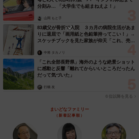
分刻み… 「大学生でも組まねえよ！」
山岡 もと子
83歳父が骨折で入院 ３カ月の病院生活があま
りに退屈で「画用紙と色鉛筆持ってこい！」→
スケッチブックを見た家族が仰天「これ、売れ
ますよ…」
中将 タカノリ
「これ全部長野県」海外のような絶景ショット
に感動と反響「離れてからいいところだったん
だって気づいた」
行橋 友
６位以降を見る
まいどなファミリー
（新着記事順）