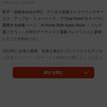
浜崎あゆみ（avex提供）
歌手・浜崎あゆみが8日、デジタル音楽ストリーミングサー
ビス「アップル・ミュージック」で“Stay Home”をテーマに
展開する特集ページ「At Home With Apple Music ～うちで
過ごそう～」の中のアーティスト選曲プレイリストに参加
したことがわかった。
2015年に自身の夏曲、冬曲を集めたプレイリストをデジタ
ル音楽ストリーミングサービスAWAで公開したことがある
が、他のアーティストの楽曲を選曲することもアップル・
ミュージッでプレイリストを公開するのも自身初となる。
続きを読む
今回選曲したのは、宇多田ヒカル、桑田佳祐、松任谷由
実、X JAPAN、BOØWY、globe、TM NETWORK、和田ア
キ子、氷川きよし、工藤静香、中森明菜らの楽曲で全22
曲。