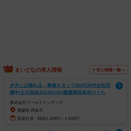
選んだ曲の中には自身がカバーしている曲も多い。2014年
に発売されたソングカバー・アルバム『宇多田ヒカルのう
た －13組の音楽家による13の解釈について－」』に参加
し、Movin' on without youをカバーしている。その際には
「オファーを頂いた際、素直に『ヒカルちゃんの曲を歌っ
てみたい！』とワクワクした自分がいたので快諾させて頂
きました。選曲については、私的にヒカルちゃんとのリリ
ースタイミングが近かったり等の理由で当時よく耳にして
まいどなの求人情報
求人情報一覧へ
いた、思い出のある『Movin' on without you』をチョイスさ
せて頂きました。今でもこの曲を聴くと、あの頃の日々が
夕方には帰れる・事務スタッフ/20代30代女性活
躍中/土日祝休み/2454-01/愛媛県西条市ひうち
鮮明に蘇ります」と話していたが、実際、思い入れの深い
一曲であることがわかる。
株式会社ワールドインテック
愛媛県 西条市
派遣社員：時給1,200円～1,500円