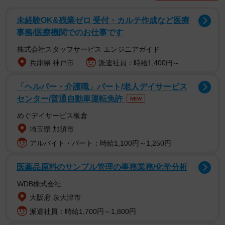
未経験OK&残業ゼロ 受付・カルテ作成など医療
事務/医療機関でのお仕事です
株式会社スタッフサービス エンジニアガイド
兵庫県 神戸市
派遣社員：時給1,400円～
「ヘルパー・介護職」パート/老人デイサービス
センター/普通自動車運転免許
NEW
めぐデイサービス板倉
TikTok上でも三代目メンバーたちが「＃ドライブダンス」
埼玉県 加須市
を踊った動画を投稿。ユーザーからは「コロナで色々不安
アルバイト・パート：時給1,100円～1,250円
な日々だけど、この動画をみて元気でた！」「かっこいい
と可愛いで最高！」と喜びのコメントが溢れた。
医薬品原料のサンプル管理の事務業務/化学分析
WDB株式会社
フリーアナウンサーの登坂淳一アナがデュエット機能を使
大阪府 泉大津市
って登坂広臣との≪W登坂≫の #ドライブダンスを披露し、
派遣社員：時給1,700円～1,800円
1万6000いいねを獲得するなど、意外なコラボも見逃せな