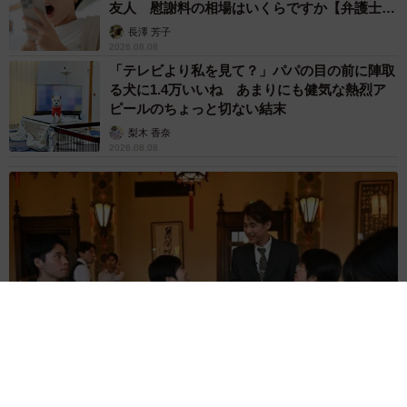
友人 慰謝料の相場はいくらですか【弁護士が
解説】
長澤 芳子
2026.08.08
「テレビより私を見て？」パパの目の前に陣取
る犬に1.4万いいね あまりにも健気な熱烈ア
ピールのちょっと切ない結末
梨木 香奈
2026.08.08
太っ腹！京都の老舗中華料理店がフルコース料理50人前を無料