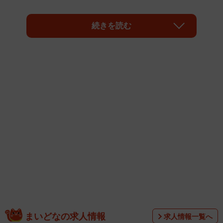
三代目JSB公式YouTubeチャンネルにてミュージックビデ
続きを読む
オが解禁された直後から早速、ハンドルを回すような特徴
的な振り付けの「＃ドライブダンス」が話題となった。
まいどなの求人情報
求人情報一覧へ