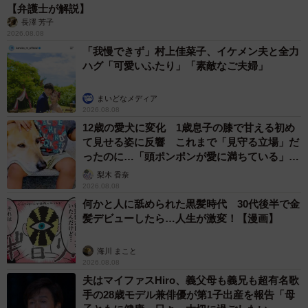
【弁護士が解説】
長澤 芳子
2026.08.08
「我慢できず」村上佳菜子、イケメン夫と全力
ハグ「可愛いふたり」「素敵なご夫婦」
まいどなメディア
2026.08.08
12歳の愛犬に変化 1歳息子の膝で甘える初め
て見せる姿に反響 これまで「見守る立場」だ
ったのに…「頭ポンポンが愛に満ちている」
「尊…」
梨木 香奈
2026.08.08
何かと人に舐められた黒髪時代 30代後半で金
髪デビューしたら…人生が激変！【漫画】
海川 まこと
2026.08.08
夫はマイファスHiro、義父母も義兄も超有名歌
手の28歳モデル兼俳優が第1子出産を報告「母