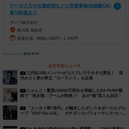
い。
データ入力や伝票処理などの営業事務/未経験OK/
賞与制度あり
VTuberのキズナアイも「流行りにのってみちゃいました」
サンワ株式会社
とコメントし、 #ドライブダンスを披露。すでにTikTok上で
香川県 高松市
#ドライブダンスは累計3400万回以上再生されており、4/8
派遣社員：時給1,200円～1,300円
のシングルリリース前にも関わらずブーム到来の兆しだ。
Sponsored by
「家でも、どこでも、みんなで踊ろう」と銘打たれている
ように、いつでもどこでも、誰でも挑戦できる #ドライブ
おすすめニュース
三代目JSBメンバーがコスプレでラタタ七変化！ 現
ダンス。家で過ごす時間が増えているこの機会に、覚えて
代ホスト界の帝王「ローランド」も出演
踊ってみるのは如何だろうか？
にゃんと！驚異の5000万再生を突破したDA PUMP新
曲で「招き猫」ブームが到来 !? あの“猫”芸人も反応！
「エンタメ第7世代」が融合したダンス＆ボーカルグル
ープ「EXIT×Da-iCE」 ガチダンスパフォーマンスついに
解禁！
DA PUMPの新作MVはお祭り感満載！ TOMO考案の