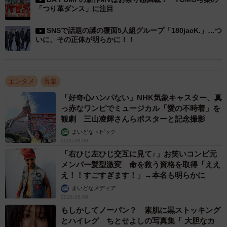
「つり革ダンス」に注目
SNSで話題の謎の覆面5人組グループ「180jacK.」…つ
いに、その正体が明らかに！！
エンタメ
音楽
「好奇心ハンパない」NHK気象キャスター、真
っ赤なワンピでミュージカル「愛の不時着」を
観劇 三山凌輝さんらポスターと記念撮影
まいどなトピック
2/2
2026.08.09
「右ひじ左ひじ交互に見て♪」お笑いコンビ元
三代目 JSBの新曲「Movin’ on」（avex提供）
メンバー髪型激変 命を救う資格を取得「ええ
え！！すごすぎます！」→本名も明らかに
■三代目 J SOUL BROTHERS HP
https://jsoulb.jp/
まいどなメディア
2026.08.09
■三代目 J SOUL BROTHERS Twitter
もしかしてノーパン？ 素肌に黒ストッキング
https://twitter.com/jsb3_official
とハイレグ ちとせよしの写真集「 大胆なカ