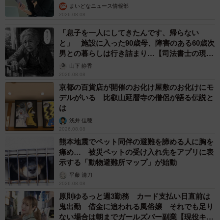
まいどなニュース情報部
2026.08.08
「息子を一人にしてきたんです、帰らない
と」 施設に入った90歳母、障害のある60歳次
男との暮らしは行き詰まり…【司法書士の現場
から】
山下 静香
2026.08.08
京都の百貨店が開催のお化け屋敷のお化けにモ
デルがいる 比叡山延暦寺の僧侶が語る伝説と
は
浅井 佳穂
2026.08.08
熊本地震でペット同伴の避難を諦める人に胸を
痛め… 被災ペットの受け入れ先をアプリに表
示する「動物避難所マップ」が始動
平藤 清刀
2026.08.08
原則ゆるっと週3勤務 カード支払い日直前は
鬼出勤 借金に追われる風俗嬢 それでも足り
ない場合は朝までガールズバー副業【現役キャ