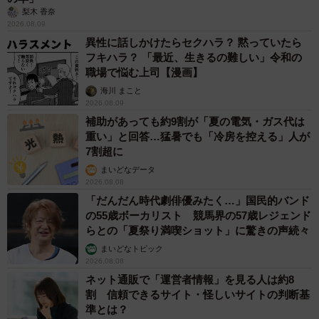
梨木 香奈
2026.08.09
異性に話しかけたらセクハラ？ 黙っていたら
フキハラ？ 「最近、生きるの難しい」令和の
職場で悩む上司【漫画】
海川 まこと
2026.08.09
補助があっても約9割が「夏の電気・ガス代は
重い」と回答…猛暑でも「冷房を控える」人が
7割超に
まいどなデータ
2026.08.08
「だんだん時代劇俳優みたく…」国民的バンド
の55歳ボーカリスト 競馬界の57歳レジェンド
らとの「夏祭り満喫ショット」に驚きの声続々
まいどなトピック
2026.08.08
ネット通販で「運営者情報」を見る人は約8
割 信頼できるサイト・怪しいサイトの判断基
準とは？