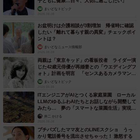
子ともに健康…日々、大切に過ごしたい」
まいどなトピック
2026.08.08
お盆明けは介護相談が3割増加 帰省時に確認
したい「離れて暮らす親の異変」チェックポイ
ントは？
まいどなニュース情報部
2026.08.08
両親は「東京キッド」の看板役者 ライダー演
じた42歳元俳優が再婚妻との「ウエディングフ
ォト」計画を明言 「センスあるカメラマン求
む」
まいどなトピック
2026.08.08
ITエンジニアがAIとつくる家庭菜園 ローカル
LLMのゆるふわAIたちとお話しながら開墾して
みたら… 夢の「スマートな菜園生活」実現な
るか
井二 かける
2026.08.08
プチバズしたママ友とのLINEスクショ うっ
かり電話番号を流出させちゃった！ 激怒する