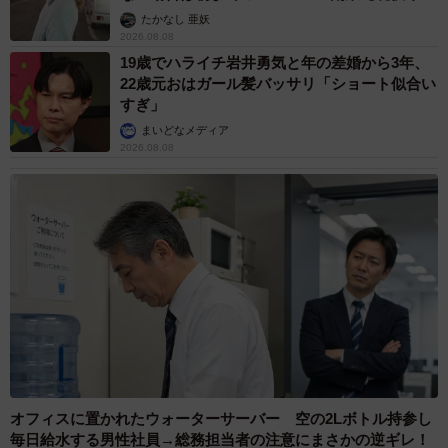
ストに取材】
たかなし 亜妖
2026.08.08
19歳でハライチ岩井勇気と年の差婚から3年、
22歳元おはガール髪バッサリ「ショート似合い
すぎ」
まいどなメディア
2026.08.08
オフィスに置かれたウォーターサーバー 空の2Lボトル持参し
毎日給水する男性社員→総務担当者の注意にまさかの逆ギレ！