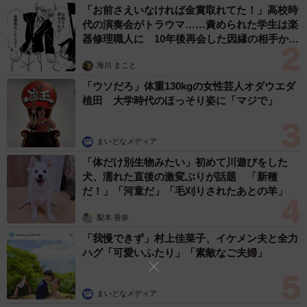
「お前さえいなければ金賞取れてた！」高校時
代の演奏会がトラウマ……責められた学生は楽
器修理職人に 10年後再会した因縁の相手から
思わぬ申し出【漫画】
海川 まこと
「ウソだろ」体重130kgの女性芸人オダウエダ
植田 大学時代のほっそり姿に「マジで」
まいどなメディア
「体だけ別生物みたい」初めて川遊びをした
犬、濡れた直後の激変ぶりが話題 「新種
だ！」「河童だ」「毛刈りされたあとの羊」
梨木 香奈
「我慢できず」村上佳菜子、イケメン夫と全力
ハグ「可愛いふたり」「素敵なご夫婦」
まいどなメディア