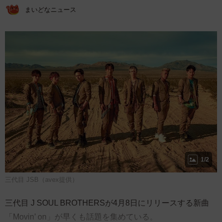
まいどなニュース
1/2
三代目 JSB（avex提供）
三代目 J SOUL BROTHERSが4月8日にリリースする新曲
「Movin’ on」が早くも話題を集めている。