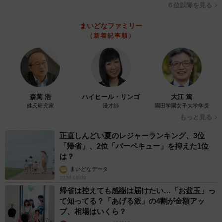
６位以降を見る
まいどなファミリー
（新着記事順）
森岡 浩
ハイヒール・リンゴ
大江 篤
姓氏研究家
漫才師
園田学園女子大学学長
もっと見る
正直しんどい夏のレジャーランキング、3位
「帰省」、2位「バーベキュー」を抑えた1位
は？
まいどなデータ
2026.08.09
帰省は控えても感謝は届けたい…「お盆玉」っ
て知ってる？「あげる派」の4割が金額アッ
プ、相場はいくら？