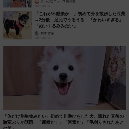
まいどなニュース情報部
2026.08.09
「これが不動柴か…」初めて外を散歩した豆柴
→2分後、足元でうるうる 「かわいすぎる」
「ぬいぐるみみたい」
梨木 香奈
2026.08.09
「体だけ別生物みたい」初めて川遊びをした犬、濡れた直後の
激変ぶりが話題 「新種だ！」「河童だ」「毛刈りされたあと
の羊」