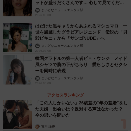
■三代目 J SOUL BROTHERS TikTok公式アカウント
ットが盛りだくさんです… 心して見てくださ
https://www.tiktok.com/@jsb3_official
い」
まいどなニュースエンタメ部
2026.08.08
■登坂淳一アナ #ドライブダンス
https://www.tiktok.com/@tosakajunichi/video/68099023032
はだけた黒キャミからあふれるマシュマロ 一
世を風靡したグラビアレジェンド 伝説の「貝
15209730
殻ビキニ」から「サンゴNUDE」へ
■キズナアイ #ドライブダンス
まいどなニュースエンタメ部
https://www.tiktok.com/@kizunaai0630/video/68125815820
2026.08.08
96878850
韓国グラドルの第一人者ピョ・ウンジ メイド
風シャツで胸の下がちらり 愛らしさとセクシ
ーを同時に表現
まいどなニュースエンタメ部
2026.08.08
アクセスランキング
「この人しかいない」26歳差の“年の差婚”をし
た夫婦 出会いは？反対する声はなかった？
今の思いを聞いた
古川 諭香