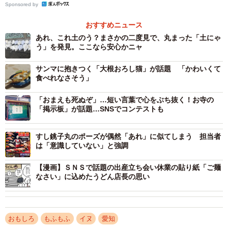
Sponsored by
おすすめニュース
あれ、これ土のう？まさかの二度見で、丸まった「土にゃ
う」を発見。ここなら安心かニャ
サンマに抱きつく「大根おろし猫」が話題 「かわいくて
2/4
食べれなさそう」
泣きやまない赤ちゃんと一緒に遠吠えをするシベリアンハスキーのアル
「おまえも死ぬぞ」…短い言葉で心をぶち抜く！お寺の
カちゃん（提供）
「掲示板」が話題…SNSでコンテストも
この「犬のおまわりさん」を地で行くメスのシベリアンハ
すし銚子丸のポーズが偶然「あれ」に似てしまう 担当者
スキーは３歳で名前をアルカという。愛知県在住のつるい
は「意識していない」と強調
ずむさん夫婦と生後９カ月になる長男・こつるくんと暮ら
している。こつるくんとアルカちゃんの普段の生活など
【漫画】ＳＮＳで話題の出産立ち会い休業の貼り紙「ご麺
なさい」に込めたうどん店長の思い
を、母・つるいずむさんに聞いた。
――こつるくんとアルカちゃんの動画が話題になっていま
おもしろ
もふもふ
イヌ
愛知
す