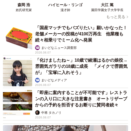
森岡 浩
ハイヒール・リンゴ
大江 篤
姓氏研究家
漫才師
園田学園女子大学学長
もっと見る
「国産マッチでもバズりたい」願いかなった！
老舗メーカーの投稿が4100万再生 他業種も
続々相乗りでミーム化へ発展
まいどなニュース調査部
2026.08.07
「化けましたね～」10歳で綾瀬はるかの娘役→
雰囲気ガラリの18歳に成長 「メイクで雰囲気
が」「宝塚に入れそう」
まいどなメディア
2026.08.07
「即座に案内することが不可能です」レストラ
ンの入り口に大きな注意書き オートリザーブ
からの予約を拒否するお断りに賛同者続々
中将 タカノリ
2026.08.07