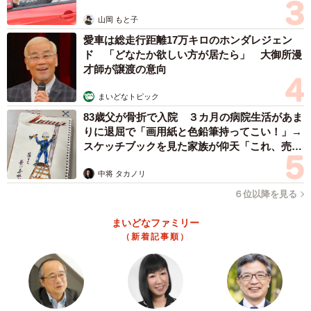
山岡 もと子
赤ちゃんとシベリアンハスキー（提供）
愛車は総走行距離17万キロのホンダレジェン
ド 「どなたか欲しい方が居たら」 大御所漫
つるいずむさんにとって、大型犬との生活は昔からの夢だ
才師が譲渡の意向
ったという。「大型犬を飼うのが夢でした。小学校の文集
に大型犬を飼うことが夢だと書くくらい。社会人になり自
まいどなトピック
分でお世話が見れるようになったと自覚した時に、ネット
83歳父が骨折で入院 ３カ月の病院生活があま
りに退屈で「画用紙と色鉛筆持ってこい！」→
で見つけたアルカをみて運命を感じ、即お電話をさせてい
スケッチブックを見た家族が仰天「これ、売れ
ただきました」。念願の大型犬は優しいシベリアンハスキ
ますよ…」
ーだった。
中将 タカノリ
６位以降を見る
まいどなファミリー
（新着記事順）