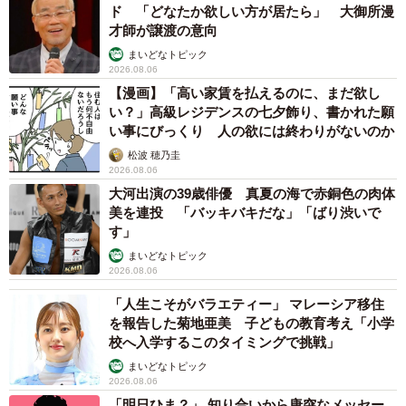
ド 「どなたか欲しい方が居たら」 大御所漫
才師が譲渡の意向
まいどなトピック
2026.08.06
【漫画】「高い家賃を払えるのに、まだ欲し
い？」高級レジデンスの七夕飾り、書かれた願
い事にびっくり 人の欲には終わりがないのか
松波 穂乃圭
2026.08.06
大河出演の39歳俳優 真夏の海で赤銅色の肉体
美を連投 「バッキバキだな」「ばり渋いで
す」
まいどなトピック
2026.08.06
「人生こそがバラエティー」 マレーシア移住
を報告した菊地亜美 子どもの教育考え「小学
校へ入学するこのタイミングで挑戦」
まいどなトピック
2026.08.06
「明日ひま？」 知り合いから唐突なメッセー