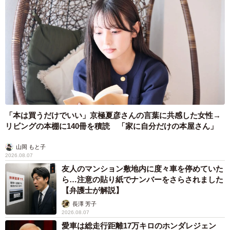
「本は買うだけでいい」京極夏彦さんの言葉に共感した女性→
リビングの本棚に140冊を積読 「家に自分だけの本屋さん」
山岡 もと子
2026.08.07
友人のマンション敷地内に度々車を停めていた
ら…注意の貼り紙でナンバーをさらされました
【弁護士が解説】
長澤 芳子
2026.08.07
愛車は総走行距離17万キロのホンダレジェン