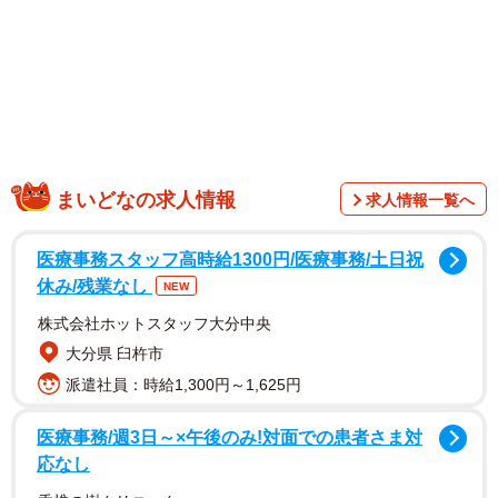
かりいるこねこちゃんと困ってしまった犬のおまわりさん
で微笑ましい」「まさに、犬のお巡りさん状態ですね」
と、童謡に重ねる人も多かった。
まいどなの求人情報
求人情報一覧へ
医療事務スタッフ高時給1300円/医療事務/土日祝
休み/残業なし
NEW
株式会社ホットスタッフ大分中央
大分県 臼杵市
派遣社員：時給1,300円～1,625円
医療事務/週3日～×午後のみ!対面での患者さま対
1/4
応なし
赤ちゃんのかたわらにいるシベリアンハスキーのアルカちゃん（提供）