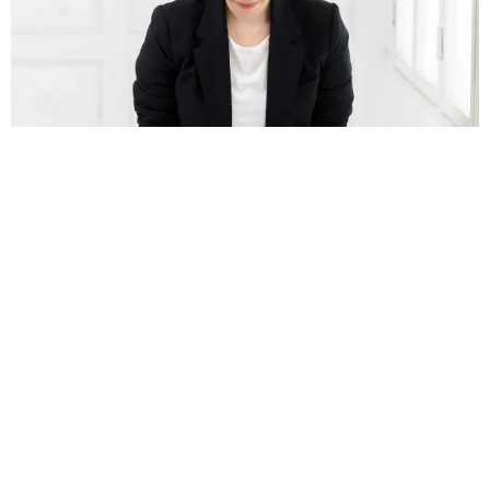
誰も求めていない職場の「謎マナー」、「過剰な挨拶」や「お
土産配り」を抑えた1位は？ やめられない理由は「周りの目」
まいどなデータ
2026.08.06
自転車通行可の歩道 電動キックボードで走行
中、小学生とあわや衝突！ 「歩道走行は道交
法違反でしょ」と指摘されました【弁護士が解
説】
長澤 芳子
2026.08.06