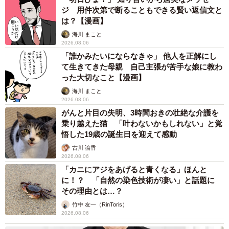
ジ 用件次第で断ることもできる賢い返信文と
は？【漫画】
海川 まこと
2026.08.06
「誰かみたいにならなきゃ」 他人を正解にし
て生きてきた母親 自己主張が苦手な娘に教わ
った大切なこと【漫画】
海川 まこと
2026.08.06
がんと片目の失明、3時間おきの壮絶な介護を
乗り越えた猫 「叶わないかもしれない」と覚
悟した19歳の誕生日を迎えて感動
古川 諭香
2026.08.06
「カニにアジをあげると青くなる」ほんと
に！？ 「自然の染色技術が凄い」と話題に
その理由とは…？
竹中 友一（RinToris）
2026.08.06