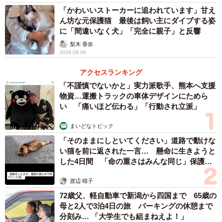
「かわいいストーカーに追われています」甘え
ん坊な元保護猫 最後は飼い主にダイブする姿
に「間違いなく犬」「完全に親子」と反響
梨木 香奈
2026.08.06
アクセスランキング
「不謹慎でないかと」実力派歌手、熊本へ支援
3/4
物資…運搬トラックの車体デザインにためら
赤ちゃんとシベリアンハスキー（提供）
い 「痛いほど伝わる」「行動され立派」
まいどなトピック
「そのままにしといてください」道路で動けな
い猫を前に返された一言… 懸命に生きようと
した4日間 「命の重さはみんな同じ」保護団
体代表の訴え
渡辺 晴子
72歳父、軽自動車で新潟から四国まで 65歳の
母と2人で3泊4日の旅 パーキングの休憩まで
分刻み… 「大学生でも組まねえよ！」
4/4