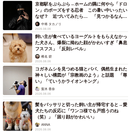
京都駅をぶらぶら→ホームの隅に何やら「ドロ
ン」のポーズをする忍者 この暑い中いったい
「このときはかわいさ半分、うるささ半分でした」
なぜ？ 近づいてみたら… 「見つかるなんて
未熟」
中将 タカノリ
――アルカちゃんが共鳴するのは珍しいですか？
2026.08.06
飼い主が食べているヨーグルトをもらえなかっ
「遠吠えの真似すると共鳴してくれます。他にも救急車や
た犬さん、爆裂に拗ねた顔がかわいすぎ「鼻息
フスフス」「反則レベル」
宣伝カー等にも全力で共鳴します」
椎名 碧
2026.08.06
――アルカちゃんとこつるくんの相性は？
コガネムシを見つめる猫とパパ、偶然生まれた
神々しい構図が「宗教画のよう」と話題 「尊
「息子の首が座った頃に、初めてちゃんと触れ合わせまし
い」「ていうかライオンキング」
たが、嬉しそうにブンブンに尻尾を振って体中舐めまわし
梨木 香奈
2026.08.06
ていました。その後、私に怒られてましたが…（笑）。気
髪をバッサリと切った飼い主が帰宅すると→愛
がつくといつもアルカは息子のそばにいて、息子が泣くと
犬たちの反応に「ワンコ様でも戸惑うのね
心配そうに様子を見に来ます」
（笑）」「困り顔がかわいい」
ANNA
2026.08.06