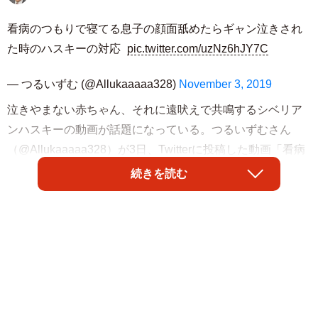
看病のつもりで寝てる息子の顔面舐めたらギャン泣きされ
た時のハスキーの対応
pic.twitter.com/uzNz6hJY7C
— つるいずむ (@Allukaaaaa328)
November 3, 2019
泣きやまない赤ちゃん、それに遠吠えで共鳴するシベリア
ンハスキーの動画が話題になっている。つるいずむさん
（@Allukaaaaa328）が3日、Twitterに投稿した動画「看病
のつもりで寝てる息子の顔面舐めたらギャン泣きされた時
続きを読む
のハスキーの対応」の再生回数が360万回を超えた。
この動画に「ヤバい。可愛すぎる。そして、賢すぎる。し
かもバズってる。この可愛さが世界に届きますように…」
「多分これは泣いてる赤ちゃんの存在が敵にバレないよう
に自分の声で掻き消してるんだよ。防衛本能みたいなやつ
じゃない？」と多くの反響が寄せられた。また「泣いてば