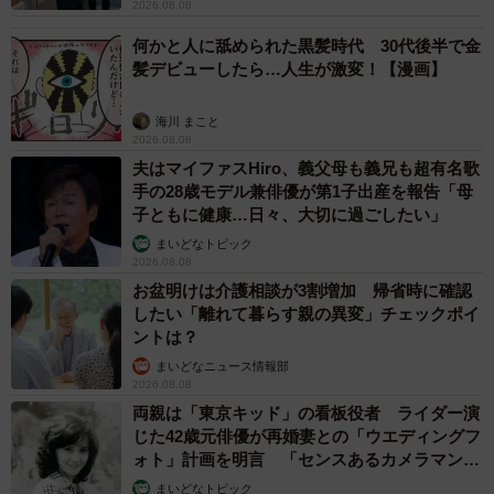
2026.08.08
何かと人に舐められた黒髪時代 30代後半で金
髪デビューしたら…人生が激変！【漫画】
海川 まこと
2026.08.08
夫はマイファスHiro、義父母も義兄も超有名歌
手の28歳モデル兼俳優が第1子出産を報告「母
子ともに健康…日々、大切に過ごしたい」
まいどなトピック
2026.08.08
お盆明けは介護相談が3割増加 帰省時に確認
したい「離れて暮らす親の異変」チェックポイ
ントは？
まいどなニュース情報部
2026.08.08
両親は「東京キッド」の看板役者 ライダー演
じた42歳元俳優が再婚妻との「ウエディングフ
ォト」計画を明言 「センスあるカメラマン求
む」
まいどなトピック