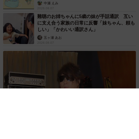
中瀬 えみ
2026.08.07
難聴のお姉ちゃんに5歳の妹が手話通訳 互い
に支え合う家族の日常に反響「妹ちゃん、頼も
しい」「かわいい通訳さん」
五ヶ瀬 あお
2026.08.07
ラストライブ控えるT-BOLAN森友嵐士 にしたん社長がTikTok
内で独占インタビュー