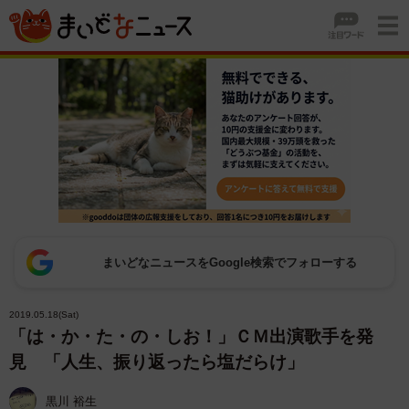
まいどなニュースをGoogle検索でフォローする
2019.05.18(Sat)
「は・か・た・の・しお！」ＣＭ出演歌手を発
見 「人生、振り返ったら塩だらけ」
黒川 裕生