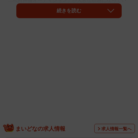
「二代目声優オーディション」が大きな話題になってい
る。その企画を紹介する記事で、「初代が誰なのかわかる
続きを読む
人がもう社内にいない」という担当者の言葉をそのまま掲
載したところ、ネット上ではかなり確度の高そうな名前が
あちこちで飛び交う事態に。名前を挙げられていたうちの1
人、演歌歌手の高城靖雄さんと連絡を取ることができた。
まいどなの求人情報
求人情報一覧へ