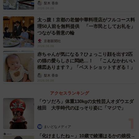
梨木 香奈
2026.08.08
太っ腹！京都の老舗中華料理店がフルコース料
理50人前を無料提供 「一市民としてお礼を」
つながる善意の輪
京都新聞社
2026.08.08
赤ちゃんが気になる？ひょっこり顔を出す2匹
の猫の愛らしさに悶絶…！ 「こんなかわいい
構図あります？」「ベストショットすぎる！」
梨木 香奈
2026.08.08
アクセスランキング
「ウソだろ」体重130kgの女性芸人オダウエダ
植田 大学時代のほっそり姿に「マジで」
まいどなメディア
「化けましたね～」10歳で綾瀬はるかの娘役→