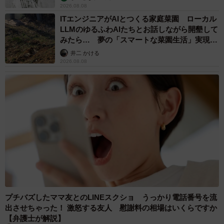
2026.08.08
ITエンジニアがAIとつくる家庭菜園 ローカル
LLMのゆるふわAIたちとお話しながら開墾して
みたら… 夢の「スマートな菜園生活」実現な
るか
井二 かける
2026.08.08
プチバズしたママ友とのLINEスクショ うっかり電話番号を流
出させちゃった！ 激怒する友人 慰謝料の相場はいくらですか
【弁護士が解説】