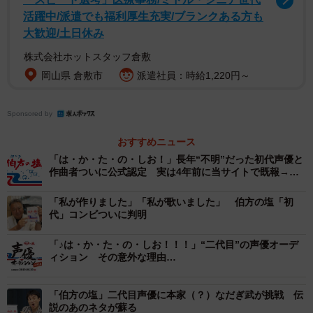
活躍中/派遣でも福利厚生充実/ブランクある方も
「いやあ驚きました。大変なことになっている、ネット
大歓迎/土日休み
で私の名前がガンガン出ている、と息子に教えられたのが
株式会社ホットスタッフ倉敷
最初でした。メールや電話もいっぱい来ましたよ」
岡山県 倉敷市
派遣社員：時給1,220円～
高城さんは低い美声でそう言うと、愉快そうに笑った。
Sponsored by
1981年、森昌子さんのコンサートのゲスト歌手として活動
おすすめニュース
を開始。87年に「日本海’88」でメジャーデビューした。現
「は・か・た・の・しお！」長年“不明”だった初代声優と
在もディナーショーやイベントなどで活躍しているほか、5
作曲者ついに公式認定 実は4年前に当サイトで既報→担
当者に経緯を聞いてみた
月1日には息子である新浜レオンさんが歌謡歌手としてデビ
「私が作りました」「私が歌いました」 伯方の塩「初
ューしたばかりだ。
代」コンビついに判明
「♪は・か・た・の・しお！！！」“二代目”の声優オーデ
ィション その意外な理由…
「伯方の塩」二代目声優に本家（？）なだぎ武が挑戦 伝
説のあのネタが蘇る