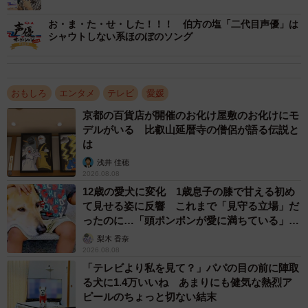
お・ま・た・せ・した！！！ 伯方の塩「二代目声優」は
シャウトしない系ほのぼのソング
おもしろ
エンタメ
テレビ
愛媛
京都の百貨店が開催のお化け屋敷のお化けにモ
デルがいる 比叡山延暦寺の僧侶が語る伝説と
は
浅井 佳穂
2026.08.08
12歳の愛犬に変化 1歳息子の膝で甘える初め
て見せる姿に反響 これまで「見守る立場」だ
ったのに…「頭ポンポンが愛に満ちている」
「尊…」
梨木 香奈
2026.08.08
「テレビより私を見て？」パパの目の前に陣取
る犬に1.4万いいね あまりにも健気な熱烈ア
ピールのちょっと切ない結末