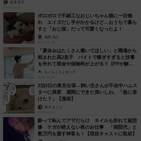
長澤 芳子
2026.08.08
ボロボロで不細工なおじいちゃん猫に一目惚
れ エイズだし手がかかるけど…おうちで暮ら
すと「おじ猫」だって可愛くなったよ！
鶴野 浩己
2026.08.08
「夏休みはたくさん働いてほしい」と職場から
頼まれた高2息子 バイトで稼ぎすぎると扶養
を外れて税金や保険料が上がる？【FPが解
説】
もくもくライターズ
2026.08.08
2泊3日の東京出張→飼い主さんが不在中ハムス
ターに異変 眉間にできた深いしわ、「急に老
けた？」【漫画】
海川 まこと
2026.08.08
酔って転んでアザだらけ ネイルも折れて超悲
惨 ケガが絶えない夜のお仕事 「病院代」と
数万円を渡す神客も！【現役キャストに取材】