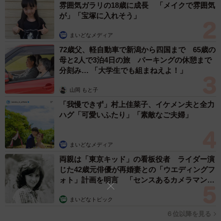
雰囲気ガラリの18歳に成長 「メイクで雰囲気
が」「宝塚に入れそう」
まいどなメディア
72歳父、軽自動車で新潟から四国まで 65歳の
母と2人で3泊4日の旅 パーキングの休憩まで
分刻み… 「大学生でも組まねえよ！」
山岡 もと子
「我慢できず」村上佳菜子、イケメン夫と全力
ハグ「可愛いふたり」「素敵なご夫婦」
まいどなメディア
両親は「東京キッド」の看板役者 ライダー演
じた42歳元俳優が再婚妻との「ウエディングフ
ォト」計画を明言 「センスあるカメラマン求
む」
まいどなトピック
６位以降を見る