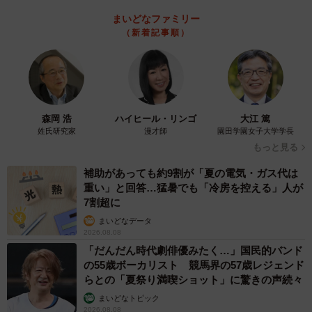
まいどなファミリー
（新着記事順）
森岡 浩
ハイヒール・リンゴ
大江 篤
姓氏研究家
漫才師
園田学園女子大学学長
もっと見る
補助があっても約9割が「夏の電気・ガス代は
重い」と回答…猛暑でも「冷房を控える」人が
7割超に
まいどなデータ
2026.08.08
「だんだん時代劇俳優みたく…」国民的バンド
の55歳ボーカリスト 競馬界の57歳レジェンド
らとの「夏祭り満喫ショット」に驚きの声続々
まいどなトピック
2026.08.08