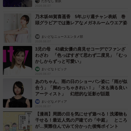
たかなし 亜妖
2026.08.07
乃木坂46賀喜遥香 5年ぶり週チャン表紙 巻
頭グラビアでは激レアなメガネルームウエア姿
まいどなニュースエンタメ部
2026.08.07
3児の母 43歳女優の肩見せコーデでファンざ
わざわ 「色っぽすぎて思わず二度見」「むっ
かしからずっと可愛い」
まいどなトピック
2026.08.07
あのちゃん、雨の日のショーパン姿に「雨が似
合う」「脚めっちゃきれい！」「水も滴る良い
アーティスト」 幻想的な近影が話題
まいどなメディア
2026.08.07
【漫画】周囲の目を気にせず遊べる！洗濯物も
干せる！最近人気の戸建ての「中庭」 ところ
が…実際住んでみて分かった後悔ポイント