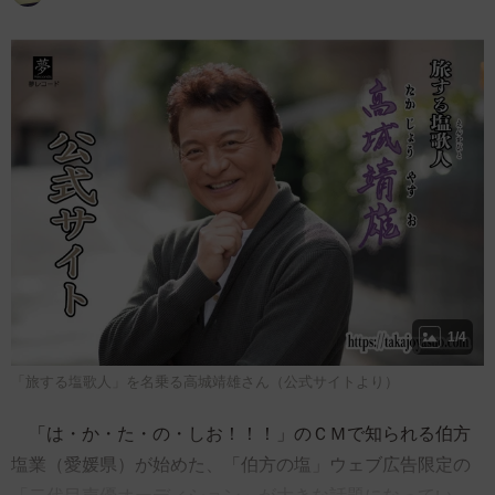
1/4
「旅する塩歌人」を名乗る高城靖雄さん（公式サイトより）
「は・か・た・の・しお！！！」のＣＭで知られる伯方
塩業（愛媛県）が始めた、「伯方の塩」ウェブ広告限定の