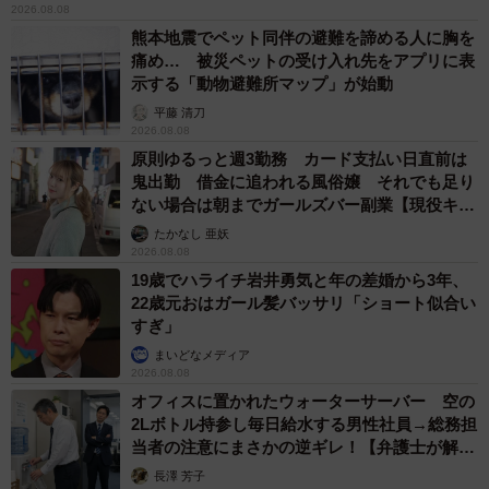
2026.08.08
熊本地震でペット同伴の避難を諦める人に胸を
痛め… 被災ペットの受け入れ先をアプリに表
示する「動物避難所マップ」が始動
平藤 清刀
2026.08.08
原則ゆるっと週3勤務 カード支払い日直前は
鬼出勤 借金に追われる風俗嬢 それでも足り
ない場合は朝までガールズバー副業【現役キャ
ストに取材】
たかなし 亜妖
2026.08.08
19歳でハライチ岩井勇気と年の差婚から3年、
22歳元おはガール髪バッサリ「ショート似合い
すぎ」
まいどなメディア
2026.08.08
オフィスに置かれたウォーターサーバー 空の
2Lボトル持参し毎日給水する男性社員→総務担
当者の注意にまさかの逆ギレ！【弁護士が解
説】
長澤 芳子