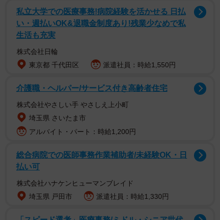
私立大学での医療事務!病院経験を活かせる 日払
い・週払いOK&退職金制度あり!残業少なめで私
生活も充実
株式会社日輪
東京都 千代田区
派遣社員：時給1,550円
介護職・ヘルパー/サービス付き高齢者住宅
株式会社やさしい手 やさしえ上小町
埼玉県 さいたま市
アルバイト・パート：時給1,200円
総合病院での医師事務作業補助者/未経験OK・日
払い可
株式会社ハナケンヒューマンブレイド
埼玉県 戸田市
派遣社員：時給1,330円
2/4
高城靖雄さん（公式サイトより）
「スピード選考」医療事務/ミドル・シニア世代