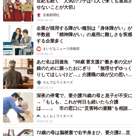
世紀も続く 人気のワケは｢1人で来ても退屈さ
せないことが大切｣
京都新聞社
2026.03.14
企業が採用する障がい種別は「身体障がい」が
半数超 「精神障がい」の雇用に難しさを実感
する企業多く
まいどなニュース情報部
2026.03.13
あだ名は回遊魚 ”88歳 要支援2”働き者の父が
娘のために握ったおにぎり 「無理せずゆっく
りしてほしいけど…」介護職の娘が父の思いを
尊重する理由
そんでなライターズ
2026.03.13
深夜の停電で、要介護75歳の母と息子が不安に
→「もしも、これが何日も続いたら介護
は……」 市の窓口に“災害時の避難”を相談、
その返事は？
もくもくライターズ
2026.03.10
72歳の母は脳梗塞で右半身まひ、要介護2…災