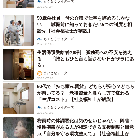
もくもくライターズ
2026.07.04
50歳会社員 母の介護で仕事を辞めるしかな
い… 離職前に知っておきたい5つの制度と相
談先【社会福祉士が解説】
もくもくライターズ
2026.07.03
生活保護受給者の8割 孤独死への不安を抱え
る… 「誰ともひと言も話さない日がザラにあ
る」
まいどなデータ
2026.07.02
50代で「持ち家vs賃貸」どちらが安心？どちら
が向いてる？ 老後資金と暮らし方で変わる
「生涯コスト」【社会福祉士が解説】
もくもくライターズ
2026.07.02
梅雨時の体調悪化は気のせいじゃない…障害・
慢性疾患がある人が相談できる支援制度と留意
点「自分を守る環境整えて」【社会福祉士が解