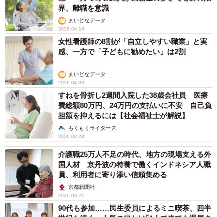
界、離職を意識
まいどなデータ
2026.04.10
女性看護師の8割が「自立しやすい職業」と実
感、一方で「子どもに勧めたい」は2割
まいどなデータ
2026.04.09
すねを骨折し2週間入院した38歳会社員 医療
費総額80万円、24万円の支払いに不安 自己負
担額を抑えるには【社会福祉士が解説】
もくもくライターズ
2026.03.28
介護職25万人不足の時代、地方の現場支える外
国人材 京丹波の特養で働くインドネシア人職
員、利用者に寄り添い信頼集める
京都新聞社
2026.03.21
90代も参加……民生委員によるミニ喫茶、四半