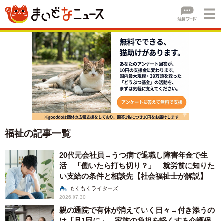
福祉の記事一覧
20代元会社員→うつ病で退職し障害年金で生
活 「働いたら打ち切り？」 就労前に知りた
い支給の条件と相談先【社会福祉士が解説】
もくもくライターズ
2026.07.30
親の通院で有休が消えていく日々→付き添うの
は「月1回に」 家族の負担を軽くする介護保