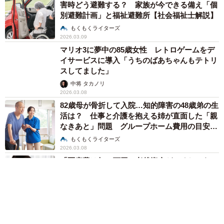
害時どう避難する？ 家族が今できる備え「個
別避難計画」と福祉避難所【社会福祉士解説】
もくもくライターズ
2026.03.09
マリオ3に夢中の85歳女性 レトロゲームをデ
イサービスに導入「うちのばあちゃんもテトリ
スしてました」
中将 タカノリ
2026.03.08
82歳母が骨折して入院…知的障害の48歳弟の生
活は？ 仕事と介護を抱える姉が直面した「親
なきあと」問題 グループホーム費用の目安は
【社会福祉士解説】
もくもくライターズ
2026.03.08
「医療費は年18万円…老後資金どころじゃな
い」更年期で婦人科と心療内科に通う52歳女
性 パートでも使える医療費負担を減らす制度
とは【社会福祉士解説】
もくもくライターズ
2026.03.07
89歳祖母がイキイキ！ デイサービスで出会っ