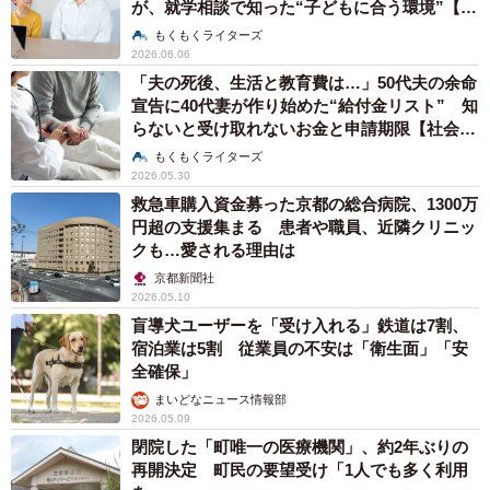
が、就学相談で知った“子どもに合う環境”【社
会福祉士が解説】
もくもくライターズ
2026.06.06
「夫の死後、生活と教育費は…」50代夫の余命
宣告に40代妻が作り始めた“給付金リスト” 知
らないと受け取れないお金と申請期限【社会福
祉士が解説】
もくもくライターズ
2026.05.30
救急車購入資金募った京都の総合病院、1300万
円超の支援集まる 患者や職員、近隣クリニッ
クも…愛される理由は
京都新聞社
2026.05.10
盲導犬ユーザーを「受け入れる」鉄道は7割、
宿泊業は5割 従業員の不安は「衛生面」「安
全確保」
まいどなニュース情報部
2026.05.09
閉院した「町唯一の医療機関」、約2年ぶりの
再開決定 町民の要望受け「1人でも多く利用