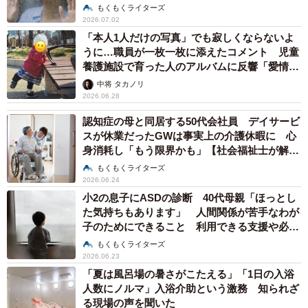
説】
もくもくライターズ
2026.07.02
「本人1人だけの写真」でも寂しくならないよ
うに…職員が一枚一枚に添えたコメント 児童
養護施設で育った人のアルバムに反響「愛情が
詰まった宝物」
中将 タカノリ
2026.06.28
認知症の母と同居する50代会社員 デイサービ
スが休業だったGWは事実上の介護休暇に 心
身消耗し「もう限界かも」【社会福祉士が解
説】
もくもくライターズ
2026.06.24
小2の息子にASDの診断 40代母親「ほっとし
た気持ちもあります」 人間関係が苦手なわが
子のためにできること 利用できる支援や必要
な手続きの流れ【社会福祉士が解説】
もくもくライターズ
2026.06.23
「夏は風呂場の暑さがこたえる」「1日の入浴
人数にノルマ」入浴介助という激務 知られざ
る現場の声を聞いた