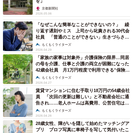
を」
京都新聞社
2026.05.06
「なぜこんな簡単なことができないの？」 繰
り返す遅刻やミス 上司から叱責される30代会
社員 「普通のことができない」生きづらさの
正体はADHDかも【社会福祉士が解説】
もくもくライターズ
2026.04.29
「家族の家事は対象外」介護保険の限界…同居
の母を介護、仕事と介護の両立が困難になった
42歳会社員 月1万円程度で利用できる“保険外
サービス”とは？【社会福祉士が解説】
もくもくライターズ
2026.04.27
賃貸マンションに住む手取り18万円の54歳会社
員 「次回の更新は難しい」と不動産会社に通
告され……老人ホームは高費用、公営住宅は高
倍率、どうすれば？【社会福祉士が解説】
もくもくライターズ
2026.04.26
28歳女性、障がいを隠して始めたマッチングア
プリ プロフ写真に車椅子を写して気付いたこ