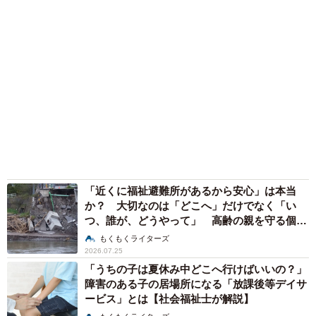
「近くに福祉避難所があるから安心」は本当
か？ 大切なのは「どこへ」だけでなく「い
つ、誰が、どうやって」 高齢の親を守る個別
避難計画【社会福祉士が解説】
もくもくライターズ
2026.07.25
「うちの子は夏休み中どこへ行けばいいの？」
障害のある子の居場所になる「放課後等デイサ
ービス」とは【社会福祉士が解説】