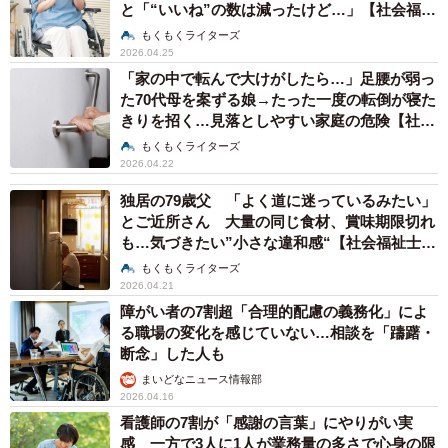
と「“いいね”の数は減ったけど…」【社会福祉
士が解説】
もくもくライターズ
2026.04.25
「家の中で転んで大けがしたら…」足腰が弱っ
た70代母を案ずる娘→たった一度の転倒が寝た
きりを招く…見落としやすい家庭の危険【社会
福祉士が解説】
もくもくライターズ
2026.04.22
独居の79歳父 「よく道に迷っているみたい」
とご近所さん 大量の同じ食材、賞味期限切れ
も…気づきたい”小さな違和感“【社会福祉士が
解説】
もくもくライターズ
2026.04.21
障がい者の7割超「合理的配慮の義務化」によ
る職場の変化を感じていない…相談を「躊躇・
断念」した人も
まいどなニュース情報部
2026.04.16
看護師の7割が「感謝の言葉」にやりがい実
感 一方で3人に1人が業務量の多さで心身の限