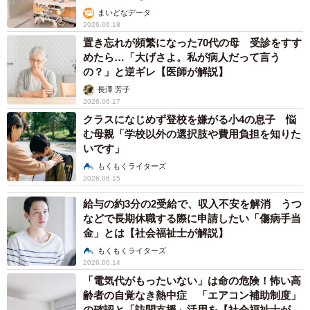
まいどなデータ
2026.06.18
置き忘れが頻繁になった70代の母 受診をすす
めたら…「大げさよ。私が病人だって言う
の？」と逆ギレ【医師が解説】
長澤 芳子
2026.06.17
クラスになじめず登校を嫌がる小4の息子 悩
む母親「学校以外の選択肢や費用負担を知りた
いです」
もくもくライターズ
2026.06.15
給与の約3分の2受給で、収入不安を解消 うつ
などで長期休職する際に申請したい「傷病手当
金」とは【社会福祉士が解説】
もくもくライターズ
2026.06.14
「電気代がもったいない」は命の危険！怖い高
齢者の自覚なき熱中症 「エアコン補助制度」
の確認と「訪問支援」活用を【社会福祉士が解