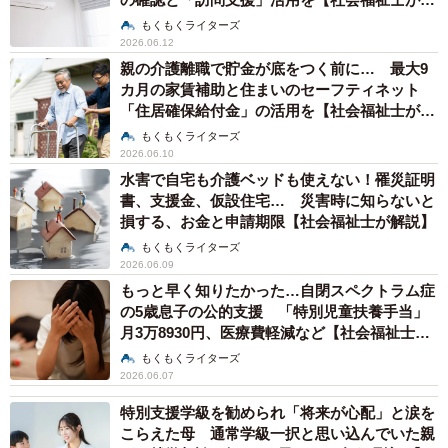
説】
もくもくライターズ
2026.06.12
親の介護離職で貯金が底をつく前に… 最大9
カ月の家賃補助と住まいのセーフティネット
「住居確保給付金」の活用を【社会福祉士が解
説】
もくもくライターズ
2026.06.10
水害で自宅も介護ベッドも使えない！罹災証明
書、支援金、仮設住宅… 災害時に知らないと
損する、お金と申請期限【社会福祉士が解説】
もくもくライターズ
2026.06.09
もっと早く知りたかった…自閉スペクトラム症
の5歳息子の公的支援 「特別児童扶養手当」
月3万8930円、医療費軽減など【社会福祉士が
解説】
もくもくライターズ
2026.06.07
特別支援学級を勧められ「将来が心配」と涙を
こらえた母 通常学級一択と思い込んでいた親