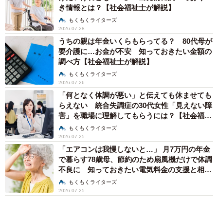
き情報とは？【社会福祉士が解説】
もくもくライターズ
2026.07.28
うちの親は年金いくらもらってる？ 80代母が
要介護に…お金が不安 知っておきたい金額の
調べ方【社会福祉士が解説】
もくもくライターズ
2026.07.26
「何となく体調が悪い」と伝えても休ませても
らえない 統合失調症の30代女性「見えない障
害」を職場に理解してもらうには？【社会福祉
士が解説】
もくもくライターズ
2026.07.25
「エアコンは我慢しないと…」 月7万円の年金
で暮らす78歳母、節約のため扇風機だけで体調
不良に 知っておきたい電気料金の支援と相談
先【社会福祉士が解説】
もくもくライターズ
2026.07.25