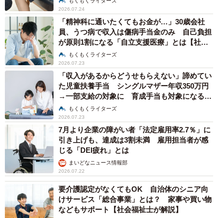
もくもくライターズ
2026.07.24
「精神科に通いたくてもお金が…」30歳会社
員、うつ病で収入は傷病手当金のみ 自己負担
が原則1割になる「自立支援医療」とは【社会
福祉士が解説】
もくもくライターズ
2026.07.23
「収入があるからどうせもらえない」諦めてい
た児童扶養手当 シングルマザー年収350万円
→一部支給の対象に 育成手当も対象になる場
合あり
もくもくライターズ
2026.07.23
7月より企業の障がい者「法定雇用率2.7％」に
引き上げも、達成は3割未満 雇用担当者が感
じる「DEI疲れ」とは
まいどなニュース情報部
2026.07.22
要介護認定がなくてもOK 自治体のシニア向
けサービス「総合事業」とは？ 家事や買い物
などもサポート【社会福祉士が解説】