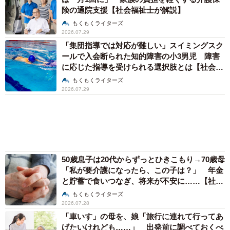
険の通院支援【社会福祉士が解説】
もくもくライターズ
2026.07.29
「集団指導では対応が難しい」スイミングスク
ールで入会断られた知的障害の小3男児 障害
に応じた指導を受けられる選択肢とは【社会福
祉士が解説】
もくもくライターズ
2026.07.29
50歳息子は20代からずっとひきこもり→70歳母
「私が要介護になったら、この子は？」 年金
と貯蓄で食いつなぎ、将来が不安に……【社会
福祉士が解説】
もくもくライターズ
2026.07.28
「車いす」の母を、娘「旅行に連れて行ってあ
げたいけれども……」 出発前に調べておくべ