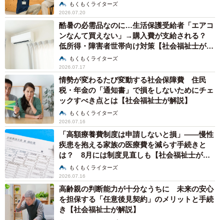
もくもくライターズ
2026.07.20
酷暑の必需品なのに…生活保護受給者「エアコ
ンなんて買えない」→購入費が支給される？
低所得・障害者世帯向け対策【社会福祉士が解
説】
もくもくライターズ
2026.07.17
情勢が変わるたび変動する社会保障費 住民
税・年金の「通知書」で損をしないためにチェ
ックすべき点とは【社会福祉士が解説】
もくもくライターズ
2026.07.16
「高額療養費制度は申請しないと損」――慢性
疾患を抱える家族の医療費を減らす手続きと
は？ 8月には制度見直しも【社会福祉士が解
説】
もくもくライターズ
2026.07.16
高齢親の判断能力が十分なうちに 未来の安心
を担保する「任意後見契約」のメリットと手続
き【社会福祉士が解説】