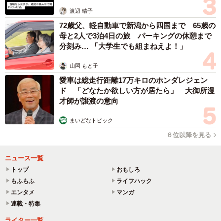
体代表の訴え
渡辺 晴子
72歳父、軽自動車で新潟から四国まで 65歳の
母と2人で3泊4日の旅 パーキングの休憩まで
分刻み… 「大学生でも組まねえよ！」
山岡 もと子
愛車は総走行距離17万キロのホンダレジェン
ド 「どなたか欲しい方が居たら」 大御所漫
才師が譲渡の意向
まいどなトピック
６位以降を見る
ニュース一覧
トップ
おもしろ
もふもふ
ライフハック
エンタメ
マンガ
連載・特集
ライター一覧