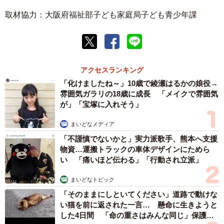
取材協力：大阪府福祉部子ども家庭局子ども青少年課
アクセスランキング
「化けましたね～」10歳で綾瀬はるかの娘役→
雰囲気ガラリの18歳に成長 「メイクで雰囲気
が」「宝塚に入れそう」
まいどなメディア
「不謹慎でないかと」実力派歌手、熊本へ支援
物資…運搬トラックの車体デザインにためら
い 「痛いほど伝わる」「行動され立派」
まいどなトピック
「そのままにしといてください」道路で動けな
い猫を前に返された一言… 懸命に生きようと
した4日間 「命の重さはみんな同じ」保護団