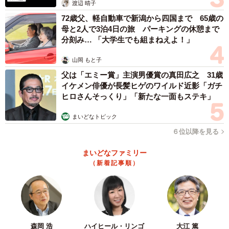
渡辺 晴子
程度です。
72歳父、軽自動車で新潟から四国まで 65歳の
母と2人で3泊4日の旅 パーキングの休憩まで
――その後、産婦人科受付などにお話は？
分刻み… 「大学生でも組まねえよ！」
その時は、周りの病院の方も来院の方もあまりにも普通に
山岡 もと子
していたので、「わたしが過敏なだけか…？」と不安にな
父は「エミー賞」主演男優賞の真田広之 31歳
イケメン俳優が長髪ヒゲのワイルド近影「ガチ
った事もあり、言えませんでした。そういう張り紙もない
ヒロさんそっくり」「新たな一面もステキ」
病院でして…。
まいどなトピック
その1ヶ月後に健診で行った時も勇気が出ず言えなかったの
６位以降を見る
で、また次の健診時には頑張って伝えてみようと考えてい
まいどなファミリー
ます。
（新着記事順）
――コメントにも同様の体験談が続々と書き込まれていま
した。
今回のことは産婦人科での出来事でしたが、その他の病院
森岡 浩
ハイヒール・リンゴ
大江 篤