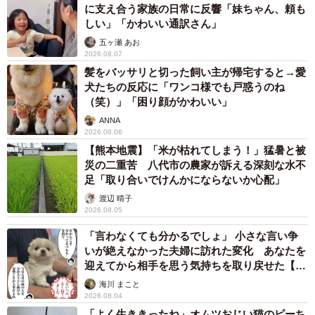
sanashi___さん。次回通院時に受付の方に話してみること
に支え合う家族の日常に反響「妹ちゃん、頼も
しい」「かわいい通訳さん」
を決心したとのこと…詳しくお話を聞きました。
五ヶ瀬 あお
2026.08.07
狭い待合室で逃げ場もなく…
髪をバッサリと切った飼い主が帰宅すると→愛
――待合室には何人くらいの方が？
犬たちの反応に「ワンコ様でも戸惑うのね
（笑）」「困り顔がかわいい」
ANNA
MAXで15人程度しか座れない待合室の空間で、当時は6人
2026.08.06
ほどが座っていました。香水の旦那さんご夫婦は、2人で同
【熊本地震】「米が枯れてしまう！」猛暑と被
じソファーに座っていました。そんなに大きくない街の産
災の二重苦 八代市の農家が訴える深刻な水不
足「取り合いでけんかにならないか心配」
院です。
渡辺 晴子
2026.08.05
――当該の旦那さんとの位置関係は？
「言わなくても分かるでしょ」 小さな言い争
いが絶えなかった夫婦に訪れた変化 あなたを
その日は検査の日で、待ち時間が長くなることを見越して
迎えてから相手を思う気持ちを取り戻せた【漫
私は待合室の隅っこに座っていたのですが、運悪く、その
画】
海川 まこと
夫婦は私の斜め前の近い場所に座りました。手を伸ばせば
2026.08.04
「よく生ききったね」オムツおじい猫のピーち
旦那さんの肩に届くくらいの距離感です。