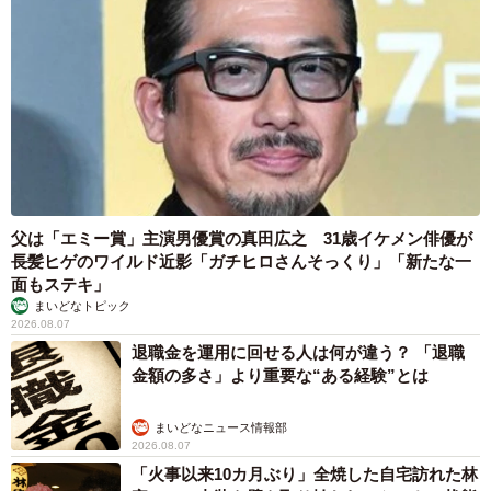
父は「エミー賞」主演男優賞の真田広之 31歳イケメン俳優が
長髪ヒゲのワイルド近影「ガチヒロさんそっくり」「新たな一
面もステキ」
まいどなトピック
2026.08.07
退職金を運用に回せる人は何が違う？ 「退職
金額の多さ」より重要な“ある経験”とは
まいどなニュース情報部
2026.08.07
「火事以来10カ月ぶり」全焼した自宅訪れた林