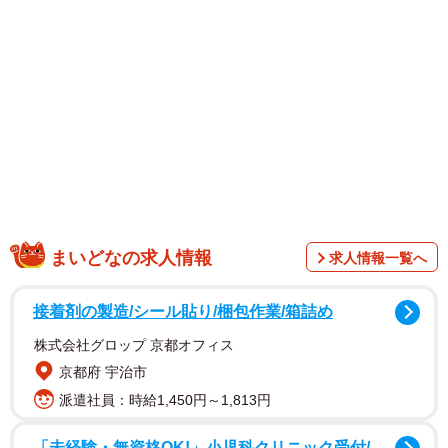
1/2
付き添っている男性から、変な香りで気持ち悪く？ ※この画像はAdobe
Fireflyで作成したイメージです
まいどなの求人情報
求人情報一覧へ
接着剤の製造/シール貼り/梱包作業/箱詰め
株式会社グロップ 京都オフィス
京都府 宇治市
派遣社員：時給1,450円～1,813円
「未経験・無資格OK!」小児科クリニック受付/