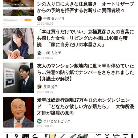
ンの入り口に大きな注意書き オートリザーブ
からの予約を拒否するお断りに賛同者続々
中将 タカノリ
2026.08.07
「本は買うだけでいい」京極夏彦さんの言葉に
共感した女性→リビングの本棚に140冊を積
読 「家に自分だけの本屋さん」
山岡 もと子
2026.08.07
友人のマンション敷地内に度々車を停めていた
ら…注意の貼り紙でナンバーをさらされました
【弁護士が解説】
長澤 芳子
2026.08.07
愛車は総走行距離17万キロのホンダレジェン
ド 「どなたか欲しい方が居たら」 大御所漫
才師が譲渡の意向
まいどなトピック
2026.08.06