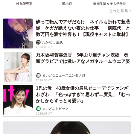
姓氏研究家
漫才師
園田学園女子大学学長
や内科などでも同じような事象が起きていて、いろんな場
もっと見る
所・タイミングで「他人の香り」に悩まされている人がた
酔って転んでアザだらけ ネイルも折れて超悲
くさんいることを実感しました。
惨 ケガが絶えない夜のお仕事 「病院代」と
数万円を渡す神客も！【現役キャストに取材】
場所によってはきちんと張り紙がされているところもある
たかなし 亜妖
ようですが、その場に来る人間の特性・事情に寄り添った
2026.08.07
対応は必要なのかなと感じました。
乃木坂46賀喜遥香 5年ぶり週チャン表紙 巻
頭グラビアでは激レアなメガネルームウエア姿
私も、今回は「妊婦でつわりのある側」として発信しまし
まいどなニュースエンタメ部
たが、それだけを突き通すことは社会的にも難しいと思い
2026.08.07
ます。やはり、それぞれの人が他の人への思いやりと想像
3児の母 43歳女優の肩見せコーデでファンざ
わざわ 「色っぽすぎて思わず二度見」「むっ
力を持って自身の行動を見直すことが必要ですし、立場変
かしからずっと可愛い」
われば「迷惑をかける側」になりうることもあるというこ
まいどなトピック
とを頭に置いておかなければなりませんね。
2026.08.07
◇ ◇