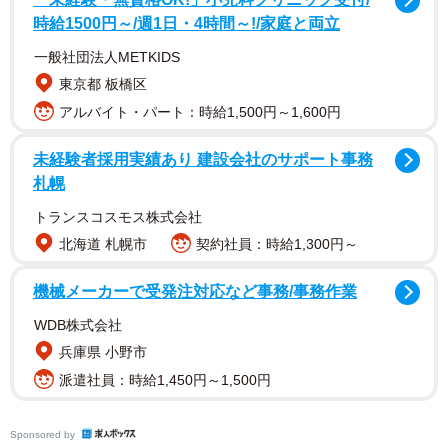
時給1500円～/週1日・4時間～!/家庭と両立
一般社団法人METKIDS
sanashi___さんによると、ガッツリつけているのか、待合
東京都 板橋区
室全てがその匂いで包まれていたそうで、残り香もすごか
アルバイト・パート：時給1,500円～1,600円
ったとのこと。なによりご自身がつわりで苦しんでいる最
中であったことから、この匂いはかなりしんどかったそう
未経験者採用実績あり 建設会社のサポート事務
です。
札幌
トランスコスモス株式会社
この投稿に、
北海道 札幌市
契約社員：時給1,300円～
「私も似たようなことあって看護師さんに言いに行って別
室で待たせて欲しいっていったら看護師さんその匂いの元
機械メーカーで受発注対応など事務/事務作業
の人間を移動させてました！」
WDB株式会社
「つわり中に検診に行ったときに、お隣に座られた付き添
兵庫県 小野市
いの旦那さんが香水の香りがきつく、さらにオエオエして
派遣社員：時給1,450円～1,500円
しまいました…。つわりじゃない時は、スルーできること
でも敏感になってしまいますよね」
Sponsored by