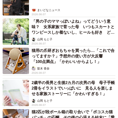
まいどなニュース
2026.08.07
「男の子のママっぽいよね」ってどういう意
味？ 女系家族で育った母 いつもスカートと
ワンピースしか着ないし、ヒールも好き どの
へんが…
山岡 もと子
2026.08.07
猫用の爪研ぎおもちゃを買ったら…「これで合
ってますか？」予想外の使い方が大反響
「100点満点」「かわいいからよし！」
梨木 香奈
2026.08.07
2歳半の長男と生後2カ月の次男の母 母子手帳
2冊をイラストでいっぱいに 見る人を楽しま
せる家族ストーリーに「かわいすぎる！」
山岡 もと子
2026.08.07
猫2匹が段ボール箱の取り合いで「ポコスカ猫
パンチ」の応酬 その後の心温まる結末に「愛