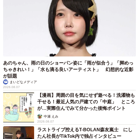
妊娠時の辛さや症状は千差万別で、健診の待合室ではさま
ざまな方々が同じ空間で待機されています。特につわり時
はどんな匂いがダメかも人による上、ただでさえ気持ち悪
いのに、さらなる吐き気や頭痛などを引き起こすことも想
像できます。混雑ゆえ座る場所が限られたり、余裕あるス
ペースで過ごせない状況になることも。
あのちゃん、雨の日のショーパン姿に「雨が似合う」「脚めっ
付き添い人をはじめ病院を訪れるすべての人が、他者への
ちゃきれい！」「水も滴る良いアーティスト」 幻想的な近影
が話題
配慮や思いやりを持つことが必要だと改めて感じました。
まいどなメディア
2026.08.07
【漫画】周囲の目を気にせず遊べる！洗濯物も
干せる！最近人気の戸建ての「中庭」 ところ
が…実際住んでみて分かった後悔ポイント
中瀬 えみ
2026.08.07
ラストライブ控えるT-BOLAN森友嵐士 にし
たん社長がTikTok内で独占インタビュー