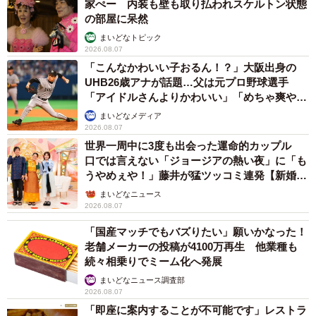
家ぺー 内装も壁も取り払われスケルトン状態
の部屋に呆然
まいどなトピック
2026.08.07
「こんなかわいい子おるん！？」大阪出身の
UHB26歳アナが話題…父は元プロ野球選手
「アイドルさんよりかわいい」「めちゃ爽や
か」
まいどなメディア
2026.08.07
世界一周中に3度も出会った運命的カップル
口では言えない「ジョージアの熱い夜」に「も
うやめぇや！」藤井が猛ツッコミ連発【新婚さ
ん】
まいどなニュース
2026.08.07
「国産マッチでもバズりたい」願いかなった！
老舗メーカーの投稿が4100万再生 他業種も
続々相乗りでミーム化へ発展
まいどなニュース調査部
2026.08.07
「即座に案内することが不可能です」レストラ