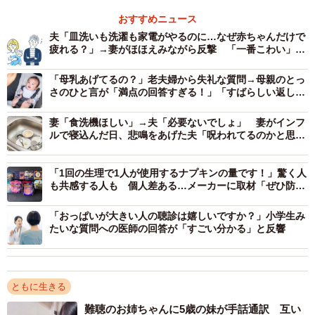
「こっちはハンカチ片手に鼻を覆いながら、頑張って健診
おすすめニュース
待ってるのに」
夫「皿洗いも洗濯も家電がやるのに…なぜ赤ちゃんだけで
「香水つけてる妊婦さんが待合室来た途端に気持ち悪くな
疲れる？」→妻がほほえみながら反撃 「一番こわい」
「旦那の反応が気になる」
ってビニール持ってトイレに駆け込んだ事あります。自分
「母乳あげてるの？」老夫婦から失礼な質問→母親のとっ
が悪阻ないとしても他の人のことも考えてよ～と辛くて病
さのひと言が「満点の回答すぎる！」「すばらしい返し」
と話題
院のトイレで泣いてました」
妻「食洗機ほしい」→夫「必要ないでしょ」 妻がインフ
「私の母が通院している婦人科は、『ここは体調の悪い方
ルで寝込んだ日、悲鳴をあげた夫「呪われてるのかと思っ
が診察をする場所です。柔軟剤や香水などの香りが強い方
た」
は診察いたしません。患者さんを含め、同伴者の方も同様
「1回の生理で1人が使用するナプキンの量です！」驚く人
です』というような張り紙をしていて徹底していました」
も共感する人も 個人差ある…メーカーに取材「ぜひ防災
対策を」
「もう妊婦じゃないけど、悪阻の時の事思い出しながらこ
「おっぱいが大きい人の聴診は嬉しいですか？」小学生み
のスレ見たら吐きそうです」
たいな質問への医師の回答が「すごい分かる」と反響
など、共感の声や体験談が次々と書き込まれることに。
「全国にこういう大人が生息してることが確認できまし
ともに生きる
た」と今回のことが珍しくはないことに気づいた
難聴のお姉ちゃんに5歳の妹が手話通訳 互い