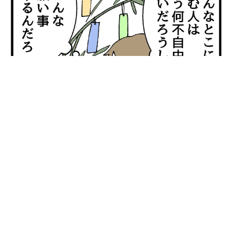
【漫画】「高い家賃を払えるのに、まだ欲しい？」高級レジデ
ンスの七夕飾り、書かれた願い事にびっくり 人の欲には終わ
りがないのか
松波 穂乃圭
2026.08.06
大河出演の39歳俳優 真夏の海で赤銅色の肉体
美を連投 「バッキバキだな」「ばり渋いで
す」
まいどなトピック
2026.08.06
「人生こそがバラエティー」 マレーシア移住