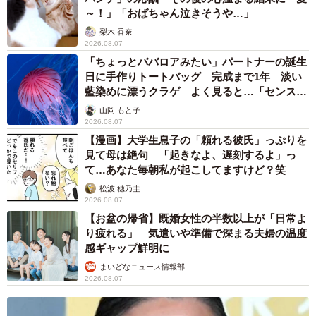
～！」「おばちゃん泣きそうや…」
梨木 香奈
2026.08.07
「ちょっとババロアみたい」パートナーの誕生
日に手作りトートバッグ 完成まで1年 淡い
藍染めに漂うクラゲ よく見ると…「センスす
ごい」
山岡 もと子
2026.08.07
【漫画】大学生息子の「頼れる彼氏」っぷりを
見て母は絶句 「起きなよ、遅刻するよ」っ
て…あなた毎朝私が起こしてますけど？笑
松波 穂乃圭
2026.08.07
【お盆の帰省】既婚女性の半数以上が「日常よ
り疲れる」 気遣いや準備で深まる夫婦の温度
感ギャップ鮮明に
まいどなニュース情報部
2026.08.07