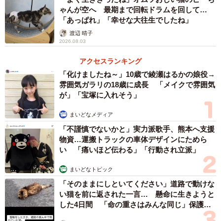
ゃんが空へ 最期まで回転ドラムを回して…
「あっぱれ」「幸せな大往生でしたね」
結局、夫婦が診察室へ移動×2回と、最後の会計、帰宅まで
渡辺 晴子
全て見届けることとなり、トータル1時間弱は病院に滞在さ
2026.08.03
れていたと思います。結構長いこと同じ空間にいました。
アクセスランキング
前述のとおり狭い待合室なので、逃げ場もなく、どうしよ
「化けましたね～」10歳で綾瀬はるかの娘役→
うもないという感じでした。
雰囲気ガラリの18歳に成長 「メイクで雰囲気
が」「宝塚に入れそう」
――それは苦しかったですね。
まいどなメディア
「不謹慎でないかと」実力派歌手、熊本へ支援
私の場合、食べづわり（空腹感が気持ち悪い）と匂いづわ
物資…運搬トラックの車体デザインにためら
りなんです。その日は前日夜から絶食で検査に来てたので
い 「痛いほど伝わる」「行動され立派」
すでに気持ち悪かった上、例のココナッツ臭で、フルコン
まいどなトピック
ボの時間でした。
「そのままにしといてください」道路で動けな
い猫を前に返された一言… 懸命に生きようと
それでも比較的軽い方かと。酷い時はもどしてしまうけ
した4日間 「命の重さはみんな同じ」保護団
ど、普通の時は常に乗り物酔いをしている感じ…といった
体代表の訴え