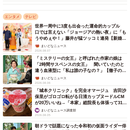
エンタメ
テレビ
世界一周中に3度も出会った運命的カップル
口では言えない「ジョージアの熱い夜」に「も
うやめぇや！」藤井が猛ツッコミ連発【新婚さ
ん】
まいどなニュース
2026.08.07
「ミステリーの女王」と呼ばれた作家の娘は
「2時間サスペンスの女王」 聞いていたのと
違う血液型に「私は誰の子なの？」【徹子の部
屋】
3/3
まいどなニュース
2026.08.06
黒柳徹子さん（右）に“滅！ポーズ”をレクチャーするM!LKのメンバー
「城本クリニック」を完全オマージュ 吉田沙
保里がゴロゴロ転がる日清カップヌードルCM
が20万いいね→「本家」総院長も体張って31万
さらに、方言が大好きな徹子さんからのリクエストで、そ
いいね
まいどなニュース調査部
れぞれが“ご当地言葉”も披露したり、徹子さんに大ヒット曲
2026.08.05
「好きすぎて滅！」の決めポーズをレクチャーするなど大
朝ドラで話題になった令和初の仮面ライダー俳
盛り上がり。最後にメンバーの口から飛び出した「5人で叶