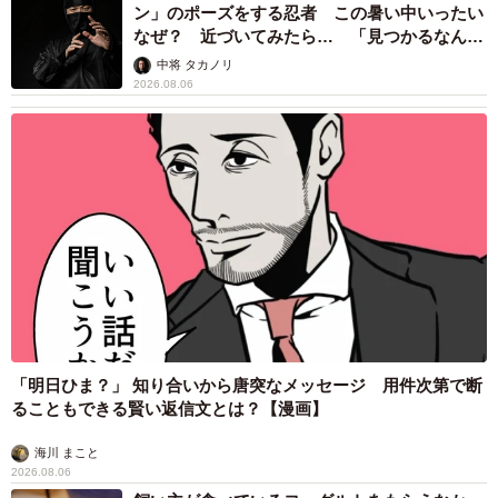
ン」のポーズをする忍者 この暑い中いったい
なぜ？ 近づいてみたら… 「見つかるなんて
未熟」
中将 タカノリ
2026.08.06
「明日ひま？」 知り合いから唐突なメッセージ 用件次第で断
ることもできる賢い返信文とは？【漫画】
海川 まこと
2026.08.06