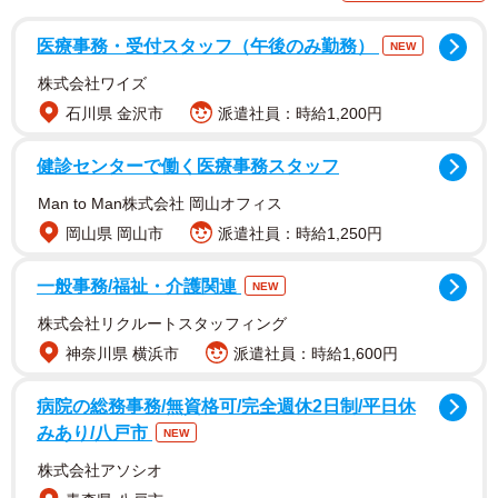
そうです。翌15年3月に「コーヒーが飲めません」でCDデ
ビュー。途中でメンバーの入れ替わりがあり、現在は佐野
医療事務・受付スタッフ（午後のみ勤務）
NEW
勇斗さん、塩﨑太智さん、曽野舜太さん、山中柔太朗さ
株式会社ワイズ
ん、吉田仁人さんの5人で、歌手だけにとどまらず、ドラ
石川県 金沢市
派遣社員：時給1,200円
マ、映画、舞台、モデルと活動の場を広げ、今やテレビで
見ない日はないほどの大活躍をみせています。また、26年
健診センターで働く医療事務スタッフ
春のセンバツ高校野球では、大ブレークした「イイじゃ
Man to Man株式会社 岡山オフィス
ん」が入場行進曲として採用。今回の番組出演を自らの公
岡山県 岡山市
派遣社員：時給1,250円
式X（旧ツイッター）で報告すると、10万を超える「いい
一般事務/福祉・介護関連
ね」が寄せられました。
NEW
株式会社リクルートスタッフィング
神奈川県 横浜市
派遣社員：時給1,600円
病院の総務事務/無資格可/完全週休2日制/平日休
みあり/八戸市
NEW
株式会社アソシオ