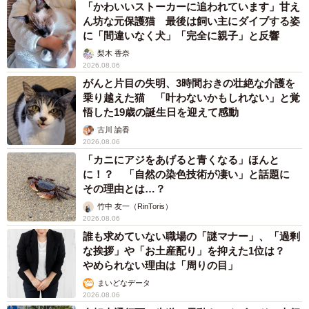
「かわいいストーカーに追われています」甘え
ん坊な元保護猫 最後は飼い主にダイブする姿
に「間違いなく犬」「完全に親子」と反響
梨木 香奈
2026.08.06
がんと片目の失明、3時間おきの壮絶な介護を
乗り越えた猫 「叶わないかもしれない」と覚
悟した19歳の誕生日を迎えて感動
古川 諭香
2026.08.06
「カニにアジをあげると青くなる」ほんと
に！？ 「自然の染色技術が凄い」と話題に
その理由とは…？
竹中 友一（RinToris）
2026.08.06
誰も求めていない職場の「謎マナー」、「過剰
な挨拶」や「お土産配り」を抑えた1位は？
やめられない理由は「周りの目」
まいどなデータ
2026.08.06