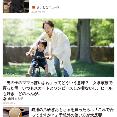
まいどなニュース
2026.08.07
「男の子のママっぽいよね」ってどういう意味？ 女系家族で
育った母 いつもスカートとワンピースしか着ないし、ヒール
も好き どのへんが…
山岡 もと子
2026.08.07
猫用の爪研ぎおもちゃを買ったら…「これで合
ってますか？」予想外の使い方が大反響