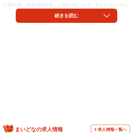
ビ朝日系、午後1時放送）に初出演します。5人がカラフル
な「爆裂愛してる」の衣装で登場すると、スタジオは一気
続きを読む
に華やかになります。
「M!LK」は2014年11月に結成。グループ名には「何色にも
染まることのできる存在に」という意味が込められている
まいどなの求人情報
求人情報一覧へ