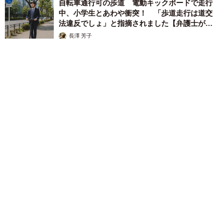
自転車通行可の歩道 電動キックボードで走行
中、小学生とあわや衝突！ 「歩道走行は道交
法違反でしょ」と指摘されました【弁護士が解
説】
長澤 芳子
2026.08.06
タイの電車の中で見た優先席のマーク 子ども、妊娠、けが
人、お年寄り… 一つだけ謎のものが！？「だから黄色なんで
すね」
中将 タカノリ
2026.08.06