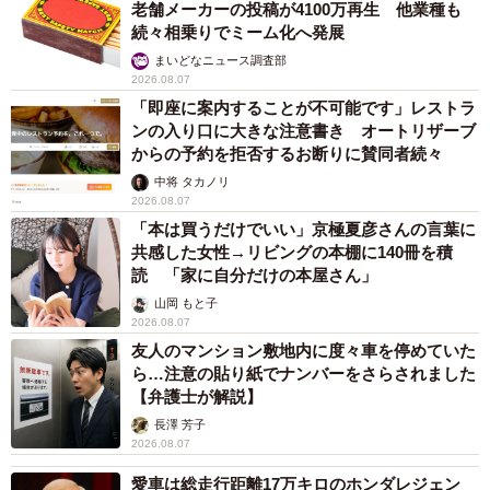
老舗メーカーの投稿が4100万再生 他業種も
続々相乗りでミーム化へ発展
まいどなニュース調査部
2026.08.07
「即座に案内することが不可能です」レストラ
ンの入り口に大きな注意書き オートリザーブ
からの予約を拒否するお断りに賛同者続々
中将 タカノリ
2026.08.07
「本は買うだけでいい」京極夏彦さんの言葉に
共感した女性→リビングの本棚に140冊を積
読 「家に自分だけの本屋さん」
山岡 もと子
2026.08.07
友人のマンション敷地内に度々車を停めていた
ら…注意の貼り紙でナンバーをさらされました
【弁護士が解説】
長澤 芳子
2026.08.07
愛車は総走行距離17万キロのホンダレジェン