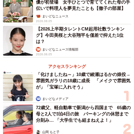
優が初登場 女手ひとつで育ててくれた母の手
えたい夢」には、徹子さんも驚きを隠せませんでした。
伝いで料理人を夢見たことも【徹子の部屋】
まいどなニュース
2026.08.05
【2026上半期タレントCM起用社数ランキン
グ】今田美桜と大谷翔平を僅差で抑えた1位
は？
まいどなニュース情報部
2026.08.05
アクセスランキング
「化けましたね～」10歳で綾瀬はるかの娘役→
雰囲気ガラリの18歳に成長 「メイクで雰囲気
が」「宝塚に入れそう」
まいどなメディア
72歳父、軽自動車で新潟から四国まで 65歳の
母と2人で3泊4日の旅 パーキングの休憩まで
分刻み… 「大学生でも組まねえよ！」
山岡 もと子