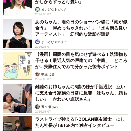
かしからずっと可愛い」
まいどなトピック
2026.08.07
あのちゃん、雨の日のショーパン姿に「雨が似
合う」「脚めっちゃきれい！」「水も滴る良い
アーティスト」 幻想的な近影が話題
まいどなメディア
2026.08.07
【漫画】周囲の目を気にせず遊べる！洗濯物も
干せる！最近人気の戸建ての「中庭」 ところ
が…実際住んでみて分かった後悔ポイント
中瀬 えみ
2026.08.07
難聴のお姉ちゃんに5歳の妹が手話通訳 互い
に支え合う家族の日常に反響「妹ちゃん、頼も
しい」「かわいい通訳さん」
五ヶ瀬 あお
2026.08.07
ラストライブ控えるT-BOLAN森友嵐士 にし
たん社長がTikTok内で独占インタビュー