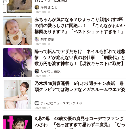
海川 まこと
2026.08.08
赤ちゃんが気になる？ひょっこり顔を出す2匹
の猫の愛らしさに悶絶…！ 「こんなかわいい
構図あります？」「ベストショットすぎる！」
梨木 香奈
2026.08.08
酔って転んでアザだらけ ネイルも折れて超悲
惨 ケガが絶えない夜のお仕事 「病院代」と
数万円を渡す神客も！【現役キャストに取材】
たかなし 亜妖
2026.08.07
乃木坂46賀喜遥香 5年ぶり週チャン表紙 巻
頭グラビアでは激レアなメガネルームウエア姿
まいどなニュースエンタメ部
2026.08.07
3児の母 43歳女優の肩見せコーデでファンざ
わざわ 「色っぽすぎて思わず二度見」「むっ