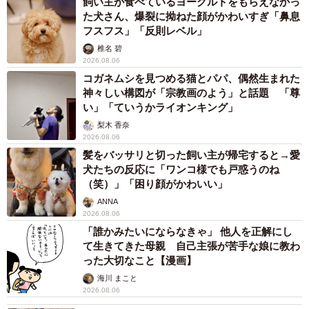
飼い主が食べているヨーグルトをもらえなかっ
た犬さん、爆裂に拗ねた顔がかわいすぎ「鼻息
フスフス」「反則レベル」
椎名 碧
2026.08.06
コガネムシを見つめる猫とパパ、偶然生まれた
神々しい構図が「宗教画のよう」と話題 「尊
い」「ていうかライオンキング」
梨木 香奈
2026.08.06
髪をバッサリと切った飼い主が帰宅すると→愛
犬たちの反応に「ワンコ様でも戸惑うのね
（笑）」「困り顔がかわいい」
ANNA
2026.08.06
「誰かみたいにならなきゃ」 他人を正解にし
て生きてきた母親 自己主張が苦手な娘に教わ
った大切なこと【漫画】
海川 まこと
2026.08.06