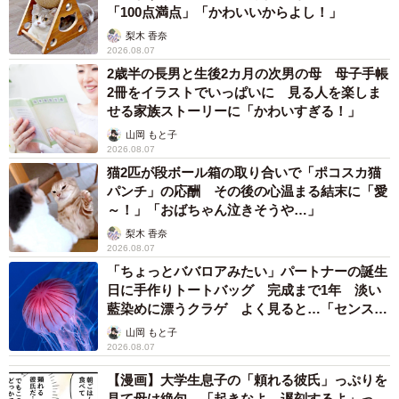
「100点満点」「かわいいからよし！」
梨木 香奈
2026.08.07
2歳半の長男と生後2カ月の次男の母 母子手帳
2冊をイラストでいっぱいに 見る人を楽しま
せる家族ストーリーに「かわいすぎる！」
山岡 もと子
2026.08.07
猫2匹が段ボール箱の取り合いで「ポコスカ猫
パンチ」の応酬 その後の心温まる結末に「愛
～！」「おばちゃん泣きそうや…」
梨木 香奈
2026.08.07
「ちょっとババロアみたい」パートナーの誕生
日に手作りトートバッグ 完成まで1年 淡い
藍染めに漂うクラゲ よく見ると…「センスす
ごい」
山岡 もと子
2026.08.07
【漫画】大学生息子の「頼れる彼氏」っぷりを
見て母は絶句 「起きなよ、遅刻するよ」っ