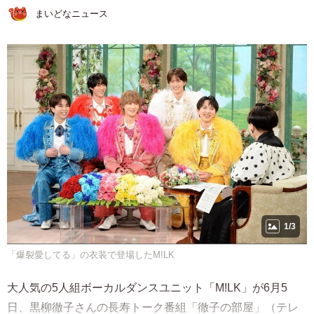
まいどなニュース
1/3
「爆裂愛してる」の衣装で登場したM!LK
大人気の5人組ボーカルダンスユニット「M!LK」が6月5
日、黒柳徹子さんの長寿トーク番組「徹子の部屋」（テレ