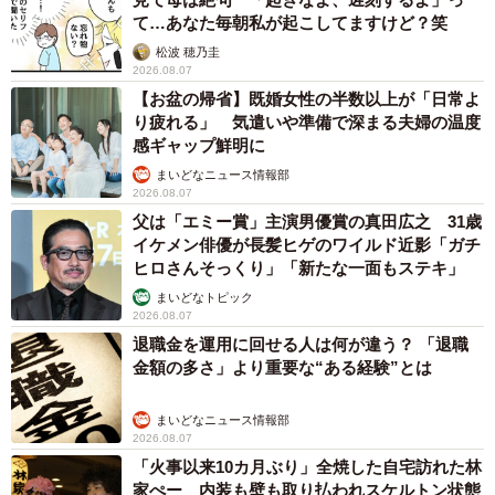
て…あなた毎朝私が起こしてますけど？笑
松波 穂乃圭
2026.08.07
【お盆の帰省】既婚女性の半数以上が「日常よ
り疲れる」 気遣いや準備で深まる夫婦の温度
感ギャップ鮮明に
まいどなニュース情報部
2026.08.07
父は「エミー賞」主演男優賞の真田広之 31歳
イケメン俳優が長髪ヒゲのワイルド近影「ガチ
ヒロさんそっくり」「新たな一面もステキ」
まいどなトピック
2026.08.07
退職金を運用に回せる人は何が違う？ 「退職
金額の多さ」より重要な“ある経験”とは
まいどなニュース情報部
2026.08.07
「火事以来10カ月ぶり」全焼した自宅訪れた林
家ぺー 内装も壁も取り払われスケルトン状態