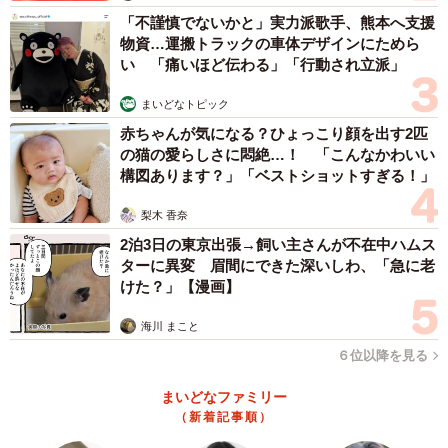
「不謹慎でないかと」実力派歌手、熊本へ支援
物資…運搬トラックの車体デザインにためら
い 「痛いほど伝わる」「行動され立派」
まいどなトピック
赤ちゃんが気になる？ひょっこり顔を出す2匹
の猫の愛らしさに悶絶…！ 「こんなかわいい
構図あります？」「ベストショットすぎる！」
梨木 香奈
2泊3日の東京出張→飼い主さんが不在中ハムス
ターに異変 眉間にできた深いしわ、「急に老
けた？」【漫画】
海川 まこと
６位以降を見る
まいどなファミリー
（新着記事順）