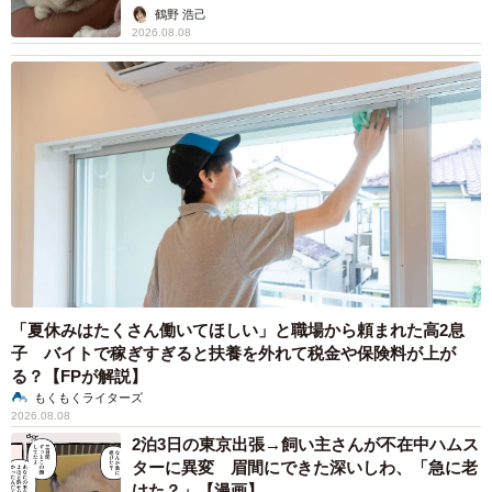
鶴野 浩己
2026.08.08
「夏休みはたくさん働いてほしい」と職場から頼まれた高2息
子 バイトで稼ぎすぎると扶養を外れて税金や保険料が上が
る？【FPが解説】
もくもくライターズ
2026.08.08
2泊3日の東京出張→飼い主さんが不在中ハムス
ターに異変 眉間にできた深いしわ、「急に老
けた？」【漫画】