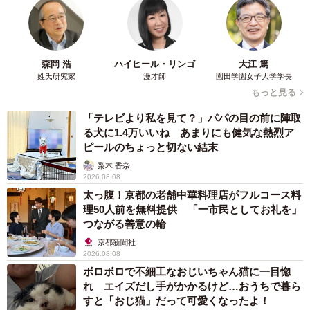
森岡 浩
ハイヒール・リンゴ
大江 篤
姓氏研究家
漫才師
園田学園女子大学学長
もっと見る
「テレビより私を見て？」パパの目の前に陣取
る犬に1.4万いいね あまりにも健気な熱烈ア
ピールのちょっと切ない結末
梨木 香奈
2026.08.08
太っ腹！京都の老舗中華料理店がフルコース料
理50人前を無料提供 「一市民としてお礼を」
つながる善意の輪
京都新聞社
2026.08.08
ボロボロで不細工なおじいちゃん猫に一目惚
れ エイズだし手がかかるけど…おうちで暮ら
すと「おじ猫」だって可愛くなったよ！