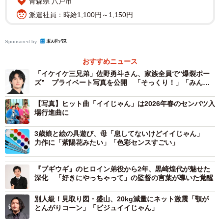
青森県 八戸市
派遣社員：時給1,100円～1,150円
Sponsored by
2/3
おすすめニュース
「イイじゃん」ポーズを決めるM!LKのメンバー
「イケイケ三兄弟」佐野勇斗さん、家族全員で“爆裂ポー
ズ” プライベート写真を公開 「そっくり！」「みんな
ビジュイイじゃん」
番組では、メンバーそれぞれの自己紹介に加え、デビュー
【写真】ヒット曲「イイじゃん」は2026年春のセンバツ入
当時は学校に通いながら、週末のたびに鹿児島、愛知、三
場行進曲に
重、和歌山、栃木といった地元から、深夜バスや長時間の
3歳娘と絵の具遊び、母「息してないけどイイじゃん」
電車などを乗り継いで上京していたという苦労話も明かし
力作に「紫陽花みたい」「色彩センスすごい」
ます。また、コロナ禍にはコンサートが中止になるなどさ
まざまな困難があったそうですが、週に一度は全員で会議
『ブギウギ』のヒロイン弟役から2年、黒崎煌代が魅せた
深化 「好きにやっちゃって」の監督の言葉が導いた覚醒
を開き、自分に何ができるか話し合ってきたとか。5人は、
そうしたプロセスを経てきたことが、今の人気につながっ
別人級！見取り図・盛山、20kg減量にネット激震「顎が
ているのでは…と振り返ります。
とんがりコーン」「ビジュイイじゃん」