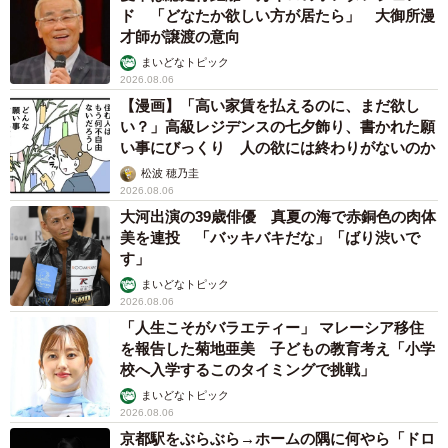
ド 「どなたか欲しい方が居たら」 大御所漫
才師が譲渡の意向
まいどなトピック
2026.08.06
【漫画】「高い家賃を払えるのに、まだ欲し
い？」高級レジデンスの七夕飾り、書かれた願
い事にびっくり 人の欲には終わりがないのか
松波 穂乃圭
2026.08.06
大河出演の39歳俳優 真夏の海で赤銅色の肉体
美を連投 「バッキバキだな」「ばり渋いで
す」
まいどなトピック
2026.08.06
「人生こそがバラエティー」 マレーシア移住
を報告した菊地亜美 子どもの教育考え「小学
校へ入学するこのタイミングで挑戦」
まいどなトピック
2026.08.06
京都駅をぶらぶら→ホームの隅に何やら「ドロ