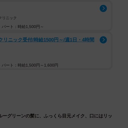
クリニック
パート：時給1,500円～
リニック受付/時給1500円～/週1日・4時間
1/7
さん／えびけんさん（＠ebiken39）提供
UICE』で美容師をしている、えびけんさん（＠
パート：時給1,500円～1,600円
ているのは、黒髪の短髪でどこか幼さの残る高校生のころの
コンプレックスがあって、写真を撮られるのも、あまり
重や顔立ちに対して『もっとこうなれたらいいのに』と
てなかった記憶があります」
ルーグリーンの髪に、ふっくら目元メイク、口にはリッ