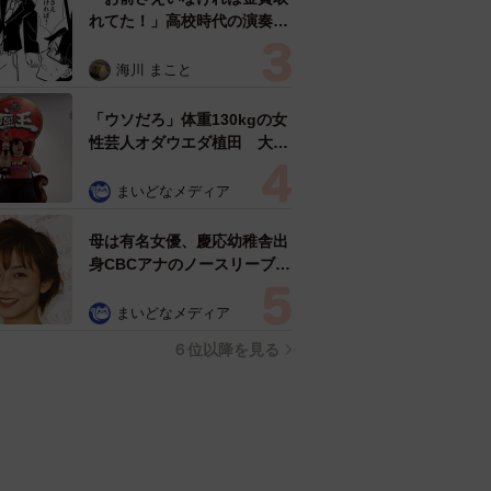
れてた！」高校時代の演奏会
がトラウマ……責められた学
生は楽器修理職人に 10年後
海川 まこと
再会した因縁の相手から思わ
ぬ申し出【漫画】
「ウソだろ」体重130kgの女
性芸人オダウエダ植田 大学
時代のほっそり姿に「マジ
で」
まいどなメディア
母は有名女優、慶応幼稚舎出
身CBCアナのノースリーブ姿
「育ちの良さが表情に表れて
る」「天使の笑顔」
まいどなメディア
６位以降を見る