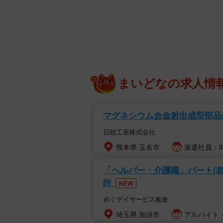
まいどなの求人情
マグネシウム合金射出成型部品の
日総工産株式会社
熊本県 玉名市
派遣社員：時
「ヘルパー・介護職」パート/
許
NEW
めぐデイサービス板倉
埼玉県 加須市
アルバイト・