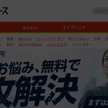
もふもふ
ライフハック
い
家族
気になる
ビフォーアフター
買ってみたい
夫婦
ン
観光
世の中の仕組み
ともに生きる
もっと見る