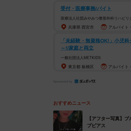
受付・医療事務/バイト
医療法人社団みやみつ整形外科リハビリ
兵庫県 西宮市
アルバイト・
「未経験・無資格OK!」小児科ク
～!/家庭と両立
あか抜け前のえびけん
一般社団法人METKIDS
投稿したのは東京・原宿の美容室『J
東京都 板橋区
アルバイト・
ebiken39）。動画の前半に映っ
写真。
Sponsored by
「当時は自分の顔や雰囲気にかなり
おすすめニュース
得意ではありませんでした。特に一
思うことが多くて、自分に自信を持
【アフター写真】ブ
プピアス