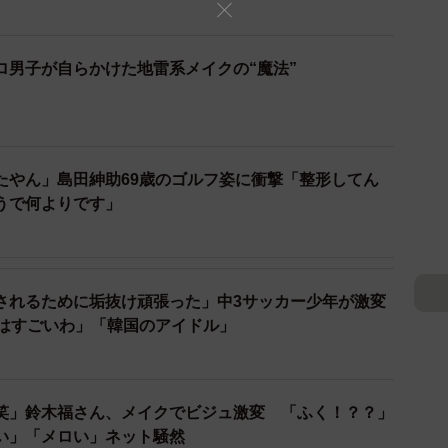
ロ男子が自らかけた地雷系メイクの“魔法”
たやん」島田紳助69歳のゴルフ姿に衝撃「整形してん
うで何よりです」
されるために垢抜け頑張った」中3サッカー少年が激変
れはすごいわ」「韓国のアイドル」
笑」鈴木福さん、メイクでビジュ激変 「ふく！？？」
い」「メロい」ネット騒然