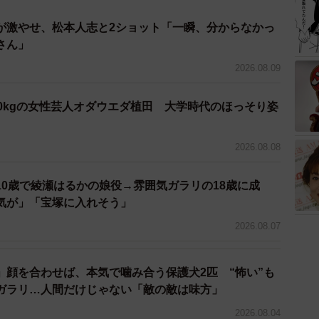
が激やせ、松本人志と2ショット「一瞬、分からなかっ
さん」
2026.08.09
2/7
0kgの女性芸人オダウエダ植田 大学時代のほっそり姿
校生のころ／えびけんさん（＠ebiken39）提供
2026.08.08
方で人は変われる」という感覚には興味を持っており、
いったそうです。
10歳で綾瀬はるかの娘役→雰囲気ガラリの18歳に成
気が」「宝塚に入れそう」
という気持ちが強かったんです。髪型やメイクを少し変
2026.08.07
気持ちまで変わる感覚があって、『美容ってすごいな』
っかけでした」
」顔を合わせば、本気で噛み合う保護犬2匹 “怖い”も
ガラリ…人間だけじゃない「敵の敵は味方」
2026.08.04