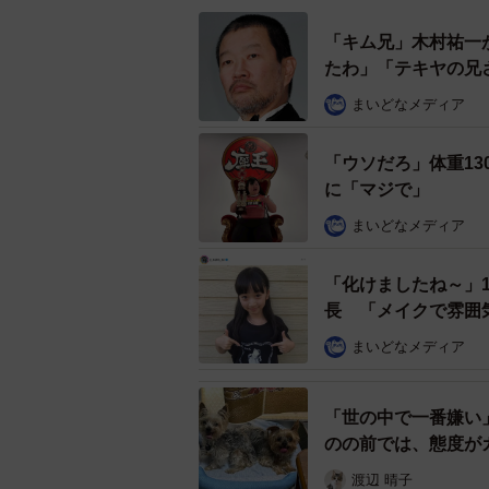
「キム兄」木村祐一
たわ」「テキヤの兄
まいどなメディア
「ウソだろ」体重13
に「マジで」
コンプレックスを抱いていた高
まいどなメディア
一方で、そのころから「髪型や見せ
美容師という仕事に自然とひかれて
「化けましたね～」
長 「メイクで雰囲
「もともと自分自身が“変わりたい”
まいどなメディア
えるだけで、鏡に映る自分の印象や
と思ったのが、美容師を目指したき
「世の中で一番嫌い
のの前では、態度が
渡辺 晴子