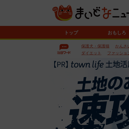
ニ
トップ
おもしろ
ュ
ー
保護犬・保護猫
かんさ
ス
一
ダイエット
ファッショ
覧