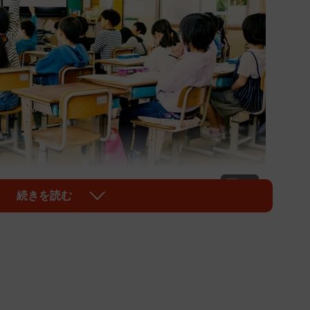
1/3
続きを読む
。経験の浅い新卒教師にとって、その負担は大きい ※画像はイメージ
udio11/stock.adobe.com）
まで大学生だったのに」――。
、ほぼ経験ゼロの状態で35人前後の学級を任される現状