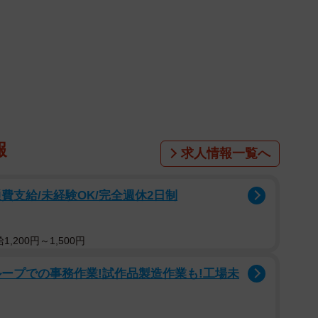
響を呼んでいます。
教師・@hinorie555さん。自身も「元引きこもり専
経験を持ち、学校現場でのストーリーや子どもの教育に役
こうした若手教員が「若い先生で大丈夫なんですか」と保護者
謀なデビュー戦”に立たされていると指摘しました。
報
求人情報一覧へ
になるのは当然」としたうえで、問題は「先月まで大学
を背負わせる構造そのもの」だと訴えています。
費支給/未経験OK/完全週休2日制
になり、部下35人を持ち、プロジェクトリーダーを任さ
,200円～1,500円
では、それが“普通”として回っているのではないか。
れていました。
ープでの事務作業!試作品製造作業も!工場未
」