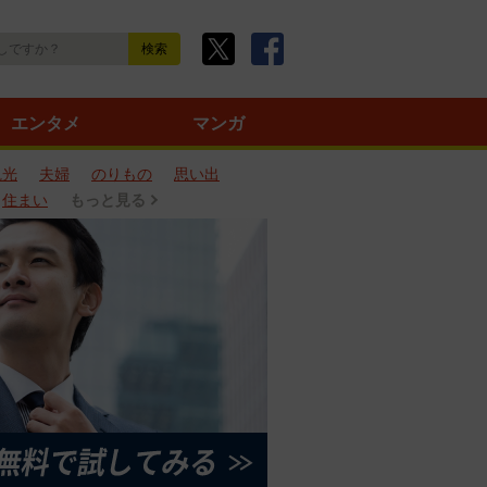
エンタメ
マンガ
観光
夫婦
のりもの
思い出
住まい
もっと見る