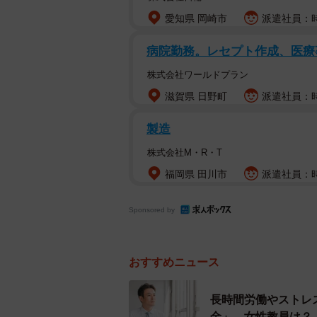
担任の仕事は、単に授業をするだけ
愛知県 岡崎市
派遣社員：時
支えていく『学級経営』も求められ
病院勤務。レセプト作成、医療
@hinorie555さんは、担任業
株式会社ワールドプラン
もたちの小さな違和感を察知しなが
滋賀県 日野町
派遣社員：時給
製造
授業だけでなく、トラブル対応、保
ど、担任の仕事は多岐にわたります
株式会社M・R・T
福岡県 田川市
派遣社員：時
「机上では習得できない。ましてや
Sponsored by
投稿には、「1年目担任はやめてあ
感の声が寄せられました。
おすすめニュース
突然の担任受け持ちに「完全に
長時間労働やストレ
@hinorie555さん自身が初めて
金」 女性教員は？