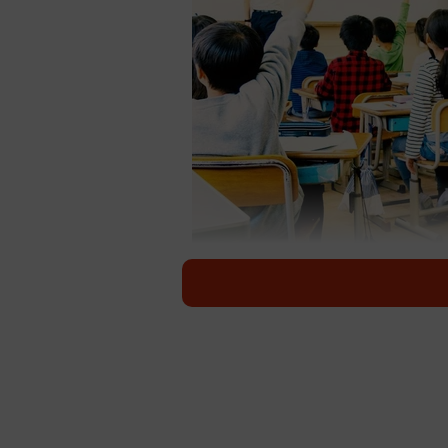
35人前後の子どもたちを受け持つ学級担任
です（st
「4月になったらいきなり担任。3月
大学を卒業したばかりの若手教員が