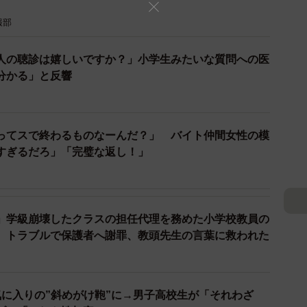
み直前に産休へ入る教師の代わりとして担任を引き継い
報部
人の聴診は嬉しいですか？」小学生みたいな質問への医
本当に大変でした。やることが次々と押し寄せてきて、
分かる」と反響
ない。完全にパニック状態でした」
ちでした。
ってスで終わるものなーんだ？」 バイト仲間女性の模
すぎるだろ」「完璧な返し！」
、戸惑っている私を見て協力してくれたりしたんです。
えてもらった4日間でした」
若い先生で大丈夫ですか」と言われた経験はなかったそう
」学級崩壊したクラスの担任代理を務めた小学校教員の
たくの新人でした。
 トラブルで保護者へ謝罪、教頭先生の言葉に救われた
初めてのことばかりでした。『年齢』と『経験』は別物
」
気に入りの”斜めがけ鞄”に→男子高校生が「それわざ