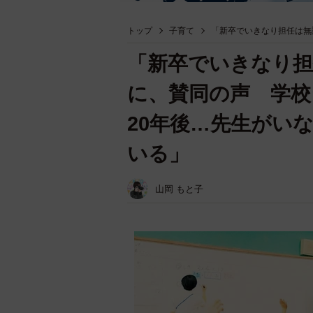
トップ
子育て
「新卒でいきなり担任は無
「新卒でいきなり担
に、賛同の声 学校
20年後…先生がい
いる」
山岡 もと子