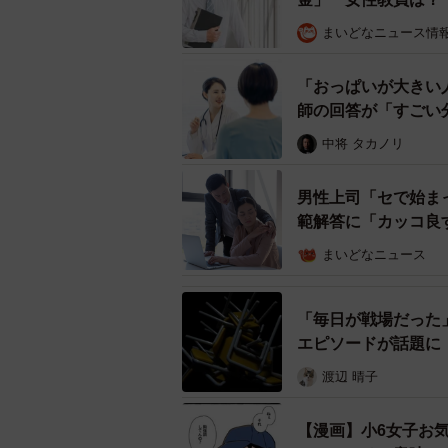
期は非常勤講師として勤務し、夏休
まいどなニュース情
だといいます。
「おっぱいが大きい
「最初の週は4日間だけでしたが、
師の回答が「すごい
何から手をつければいいのか分から
中将 タカノリ
その時に支えてくれたのは子どもた
男性上司「セで始ま
範解答に「カッコ良
「初日から手紙をくれる子がいたり
教えるというより、子どもたちに支
まいどなニュース
40歳でのスタートだったため、「
「毎日が戦場だった
です。それでも、教員としてはまっ
エピソードが話題に
渡辺 晴子
「授業の組み立ても、クラス運営も
なんだと、自分が一番痛感しました
【漫画】小6女子お