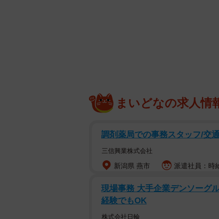
に疑問を投げかけた投稿が、Xで反
投稿したのは、小学校教員歴13年の現役
業主婦」から40歳で教員になった
立つ知識を発信しています。
@hinorie555さんは投稿で、
から不安の声を向けられながら、“無
まいどなの求人情
「保護者が悪いわけじゃない。不安
生だった人間に35人の学級と全責任
調剤薬局での事務スタッフ/交通
三信興業株式会社
会社であれば、新人がいきなり店長
新潟県 燕市
派遣社員：時給1
れるようなもの。しかし公教育の現場
投稿には、そんな問題意識が込めら
現場事務 大手企業デンソーグル
経験でもOK
担任業務は「高度な統合スキル
株式会社日輪