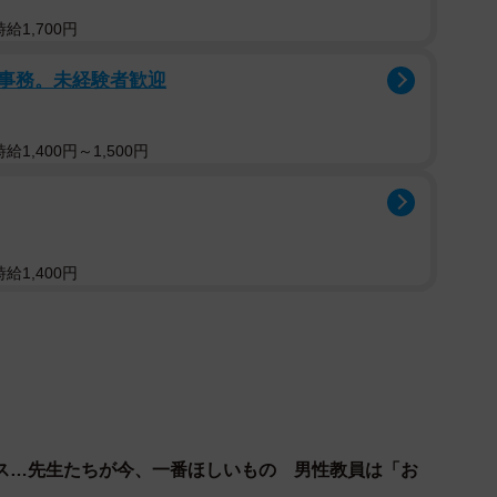
ではなく、クラス全体の雰囲気を見ながら子どもたちを
給1,700円
ます。
事務。未経験者歓迎
務について「本物の学級経営とは、毎日の空気の変化や、子ど
ら動く、高度な統合スキル」だと説明します。
1,400円～1,500円
護者対応、発達特性への理解、授業内容の即時修正な
。
給1,400円
初日からできるはずがない」
げてほしい」「保護者も先生も不安だらけ」といった共
パニック状態だった」
ス…先生たちが今、一番ほしいもの 男性教員は「お
担任を受け持ったのは、40歳で教員になった年でした。1学