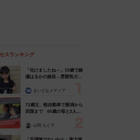
セスランキング
「化けましたね～」10歳で綾
瀬はるかの娘役→雰囲気ガラ
リの18歳に成長 「メイクで
雰囲気が」「宝塚に入れそ
まいどなメディア
う」
72歳父、軽自動車で新潟から
四国まで 65歳の母と2人で
3泊4日の旅 パーキングの休
憩まで分刻み… 「大学生で
山岡 もと子
も組まねえよ！」
「不謹慎でないかと」実力派