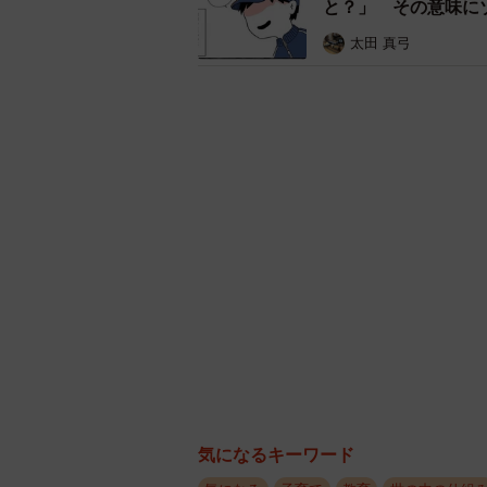
と？」 その意味に
だからこそ、20代前半の新卒の先
太田 真弓
危機感を抱いています。
気になるキーワード