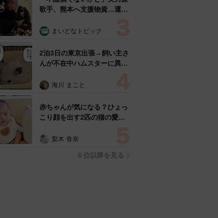
歌手、熊本へ支援物資…運搬
トラックの車体デザインにた
めらい 「痛いほど伝わる」
まいどなトピック
「行動され立派」
2泊3日の東京出張→飼い主さ
んが不在中ハムスターに異
変 眉間にできた深いしわ、
「急に老けた？」【漫画】
海川 まこと
赤ちゃんが気になる？ひょっ
こり顔を出す2匹の猫の愛ら
しさに悶絶…！ 「こんなか
わいい構図あります？」「ベ
梨木 香奈
ストショットすぎる！」
６位以降を見る