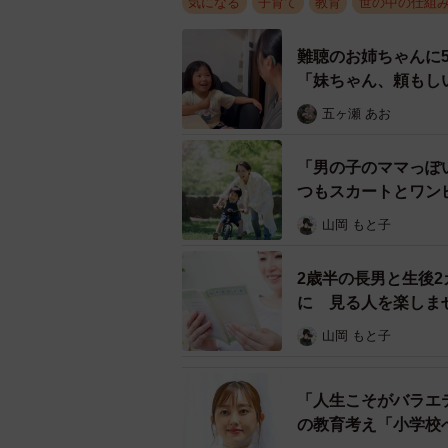
気になる
子育て
教育
世の中の仕組
戸惑う新任教師を支えてくれたの
（fol
難聴のお姉ちゃんに
「1年目に背負わせる荷物とし
「妹ちゃん、頼もし
@hinorie555さんによると、
五ヶ瀬 あお
関係、保護者対応、クラス運営の難
多いといいます。
「男の子のママっぽ
つもスカートとワン
自身も、学級崩壊したクラスの担任
山岡 もと子
た。
2歳半の長男と生後
「毎日が綱渡りでした。朝、学校へ
に 見る人を楽しま
だから耐えられましたが、もし1年
山岡 もと子
こうした経験から、@hinorie5
「人生こそがバラエ
目は担任を持たせない」仕組みです
の教育考え「小学校
ラス運営を学ぶ必要があるといいま