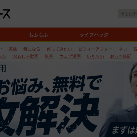
もふもふ
ライフハック
い
家族
気になる
買ってみたい
ビフォーアフター
ネコ
ョン
おもしろ動画
災害
ウェブ漫画
いきもの
おうち時間