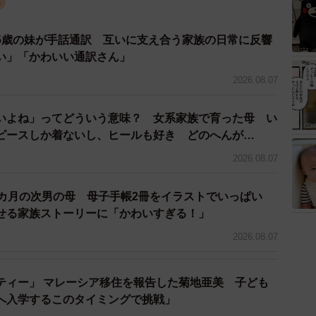
み
は、教室の子どもたちだったという ※画像はイメージです
yphoto/stock.adobe.com）
5歳の妹が手話通訳 互いに支え合う家族の日常に反響
て重すぎる」
い」「かわいい通訳さん」
教員1年目で離職するケースは珍しくありません。職場の人間
2026.08.07
しさなど、複数の要因が重なって心が折れていくことが
いよね」ってどういう意味？ 女系家族で育った母 い
ピースしか着ないし、ヒールも好き どのへんが…
代理を6週間担当した際、限界を感じた経験がありまし
2026.08.07
2カ月の次男の母 母子手帳2冊をイラストでいっぱい
向かう足が重くなる感覚を初めて経験しました。6週間
せる家族ストーリーに「かわいすぎる！」
間だったら、自分もどうなっていたか分かりません」
2026.08.07
55さんが若手教師を守るために必要だと考えるのは、「1年
ティー」 マレーシア移住を報告した菊地亜美 子ども
。先輩教師のクラスに副担任として入り、1年かけてク
へ入学するこのタイミングで挑戦」
す。