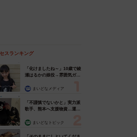
セスランキング
「化けましたね～」10歳で綾
瀬はるかの娘役→雰囲気ガラ
リの18歳に成長 「メイクで
雰囲気が」「宝塚に入れそ
まいどなメディア
う」
「不謹慎でないかと」実力派
歌手、熊本へ支援物資…運搬
トラックの車体デザインにた
めらい 「痛いほど伝わる」
まいどなトピック
「行動され立派」
「そのままにしといてくださ