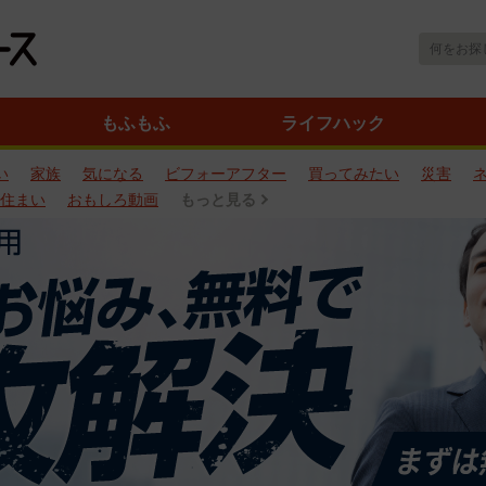
もふもふ
ライフハック
い
家族
気になる
ビフォーアフター
買ってみたい
災害
住まい
おもしろ動画
もっと見る