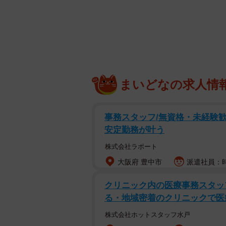
動画に映っているのは、リビングの
背後にあるソファには、チワワの「
ぶしゃん」という愛称で呼ばれてい
まいどなの求人情
事務スタッフ/無資格・未経験歓
安定勤務が叶う
株式会社ラポート
大阪府 豊中市
派遣社員：時
クリニック内の医療事務スタッ
る・地域密着のクリニックで医
株式会社ホットスタッフ水戸