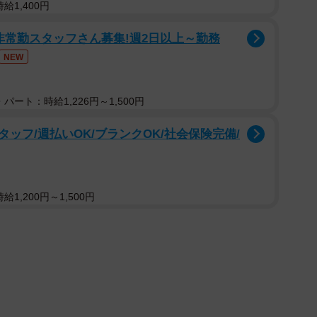
給1,400円
非常勤スタッフさん募集!週2日以上～勤務
NEW
2/9
パート：時給1,226円～1,500円
上でそわそわするつぶしゃん（画像提供：ナミスケさん）
ッフ/週払いOK/ブランクOK/社会保険完備/
を見せますが、飼い主さんたちはテレビやお酒に夢中。
分に気づいてくれない飼い主さんたちをじっと見つめま
1,200円～1,500円