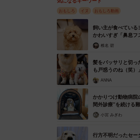
気になるキーワード
おもしろ
イヌ
おもしろ動画
ぬいぐるみを勢いよく
飼い主が食べている
宇宙人のぬいぐるみは、2人の間を
かわいすぎ「鼻息フ
れには飼い主さんとお母さんもびっ
椎名 碧
に話しかけながらぬいぐるみをソフ
髪をバッサリと切っ
も戸惑うのね（笑）
ANNA
かかりつけ動物病院
間外診療”を続ける
小宮 みぎわ
行方不明だったセー