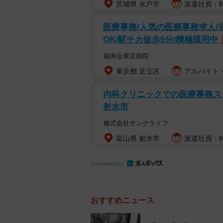
茨城県 水戸市
派遣社員：時
医療事務/人気の医療事務求人/
OK/駅チカ徒歩5分/積極採用中
福寿会東京病院
東京都 足立区
アルバイト・
飼い主さんたちが食事中、ソファの
内科クリニックでの医療事務スタ
クッションを踏みつけるような仕草
射水市
つぶしゃんはぴたりと静止して、自
株式会社サンクライフ
す。
富山県 射水市
派遣社員：時給
Sponsored by
おすすめニュース