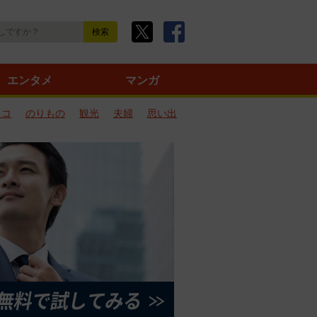
エンタメ
マンガ
ネコ
のりもの
観光
夫婦
思い出