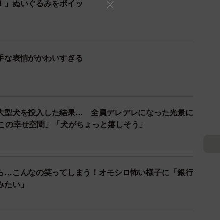
！」ぬいぐるみをポイッ
手な表情がかわいすぎる
大型犬を投入した結果… 全員デレデレになった光景に
だこの幸せ空間」「犬がちょっと嬉しそう」
3/9
えたつぶしゃん（画像提供：ナミスケさん）
ら…こんなの笑ってしまう！オモシロ怖い様子に「銀行
みたい」
にまわってモゾモゾ。ぬいぐるみをくわえてクッション