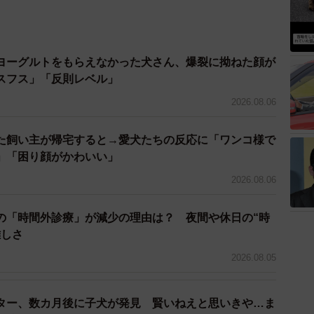
4/9
投げたつぶしゃん（画像提供：ナミスケさん）
ヨーグルトをもらえなかった犬さん、爆裂に拗ねた顔が
通ってテーブルの中央あたりまで飛んでいきました。こ
スフス」「反則レベル」
くり！ ぬいぐるみを手にした飼い主さんは、つぶしゃん
2026.08.06
ァへ。
た飼い主が帰宅すると→愛犬たちの反応に「ワンコ様で
」「困り顔がかわいい」
2026.08.06
の「時間外診療」が減少の理由は？ 夜間や休日の“時
難しさ
2026.08.05
ター、数カ月後に子犬が発見 賢いねえと思いきや…ま