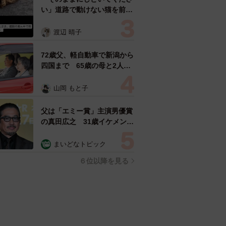
い」道路で動けない猫を前に
返された一言… 懸命に生き
ようとした4日間 「命の重
渡辺 晴子
さはみんな同じ」保護団体代
表の訴え
72歳父、軽自動車で新潟から
四国まで 65歳の母と2人で
3泊4日の旅 パーキングの休
憩まで分刻み… 「大学生で
山岡 もと子
も組まねえよ！」
父は「エミー賞」主演男優賞
の真田広之 31歳イケメン俳
優が長髪ヒゲのワイルド近影
「ガチヒロさんそっくり」
まいどなトピック
「新たな一面もステキ」
６位以降を見る