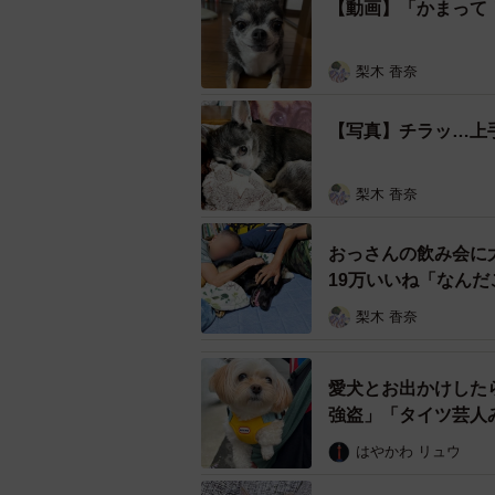
【動画】「かまって
梨木 香奈
【写真】チラッ…上
梨木 香奈
おっさんの飲み会に
19万いいね「なん
梨木 香奈
ぬいぐるみをくわ
愛犬とお出かけした
強盗」「タイツ芸人
すると、ハッと気づいたように背後
はやかわ リュウ
の上に戻ると、勢いよくポイッ！