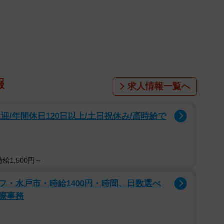
テーブルを囲んでくつろぐ飼い主さんとお母さん。その
こつぶ」ちゃん（6歳・女の子）の姿が。ふだんは「つ
ます。
報
求人情報一覧へ
迎/年間休日120日以上/土日祝休み/高時給で
給1,500円～
フ・水戸市・時給1400円・時間、日数選べ
療事務