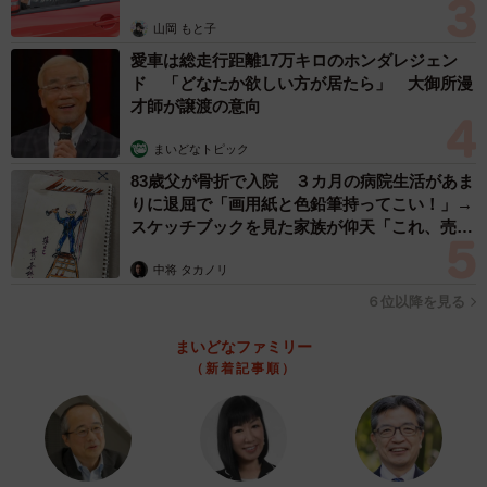
をこらえるのに必死でした。
山岡 もと子
◇ ◇
愛車は総走行距離17万キロのホンダレジェン
ド 「どなたか欲しい方が居たら」 大御所漫
才師が譲渡の意向
投稿には「小学3年生なのになんて素敵な息子さん」「貯金
箱からお金を出して買いに行くのが素晴らしすぎる」と、
まいどなトピック
称賛のコメントが相次いだ。自分の貯金で初めてプレゼン
83歳父が骨折で入院 ３カ月の病院生活があま
りに退屈で「画用紙と色鉛筆持ってこい！」→
トをした記憶は、カレンダーの数字よりも親子の絆を刻ん
スケッチブックを見た家族が仰天「これ、売れ
だようだ。
ますよ…」
中将 タカノリ
６位以降を見る
まいどなファミリー
（新着記事順）