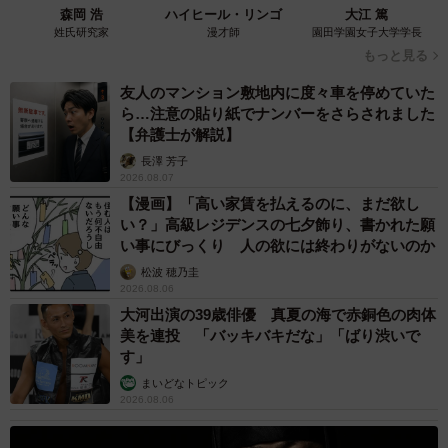
森岡 浩
ハイヒール・リンゴ
大江 篤
姓氏研究家
漫才師
園田学園女子大学学長
もっと見る
友人のマンション敷地内に度々車を停めていた
ら…注意の貼り紙でナンバーをさらされました
【弁護士が解説】
長澤 芳子
2026.08.07
【漫画】「高い家賃を払えるのに、まだ欲し
い？」高級レジデンスの七夕飾り、書かれた願
い事にびっくり 人の欲には終わりがないのか
松波 穂乃圭
2026.08.06
大河出演の39歳俳優 真夏の海で赤銅色の肉体
美を連投 「バッキバキだな」「ばり渋いで
す」
まいどなトピック
2026.08.06