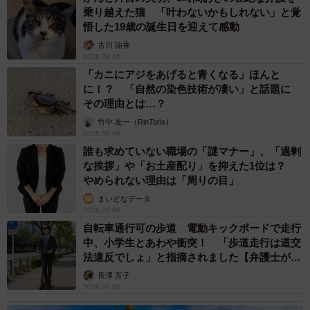
乗り越えた猫 「叶わないかもしれない」と覚
悟した19歳の誕生日を迎えて感動
古川 諭香
2026.08.06
「カニにアジをあげると青くなる」ほんと
に！？ 「自然の染色技術が凄い」と話題に
その理由とは…？
竹中 友一（RinToris）
2026.08.06
誰も求めていない職場の「謎マナー」、「過剰
な挨拶」や「お土産配り」を抑えた1位は？
やめられない理由は「周りの目」
まいどなデータ
2026.08.06
自転車通行可の歩道 電動キックボードで走行
中、小学生とあわや衝突！ 「歩道走行は道交
法違反でしょ」と指摘されました【弁護士が解
説】
長澤 芳子
2026.08.06