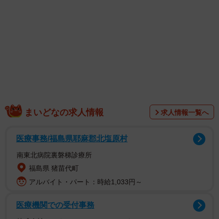
1/2
母の日にまつわる感動エピソードの背景は
Threadsで大きな話題を呼んでいるのは、
miho
（＠
miho.t_artmake）さんの投稿。1人での外出は珍しいという
息子くんがエコバッグを手にスーパーで買ってきたのは、
なんとお母さんの大好物のプリッツ、ラングドシャ、クッ
キーなどのお菓子だったのだ。
まいどなの求人情報
求人情報一覧へ
医療事務/福島県耶麻郡北塩原村
南東北病院裏磐梯診療所
福島県 猪苗代町
アルバイト・パート：時給1,033円～
医療機関での受付事務