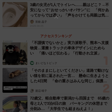
うれしくなりました。同時に、余裕のなさから叱ってしま
3歳の女児が1人でトイレへ……親はどこ？→不
安になって“おせっかいオバサン”に 「何かあ
うことも多かったので、「気をつかわせてしまったな」と
ってからでは遅い」「声をかけても両親は気づ
切なさと申し訳なさでいっぱいになり、涙が出てしまいま
かぬまま」
宮前 晶子
した。
2026.08.05
アクセスランキング
ただ、その日は「母の日」ではなく、4月29日の「昭和の
「不謹慎でないかと」実力派歌手、熊本へ支援
日」だったんです（笑）。お菓子を食べながらその事実を
物資…運搬トラックの車体デザインにためら
伝えてみたら、「まぁええやん！あかんの？」と言うの
い 「痛いほど伝わる」「行動され立派」
で、「そやな！ママ昭和生まれやし、ある意味間違ってな
まいどなトピック
いわ！」と返すと納得していました。
「そのままにしといてください」道路で動けな
い猫を前に返された一言… 懸命に生きようと
――お菓子は一緒に食べましたか？
した4日間 「命の重さはみんな同じ」保護団
体代表の訴え
miho：はい。普段はそんなこと言わないのに、「そしたら
渡辺 晴子
これ（プリッツ）一袋いただいてええかな。いただきま
72歳父、軽自動車で新潟から四国まで 65歳の
母と2人で3泊4日の旅 パーキングの休憩まで
す」と、丁寧な言葉遣いで言っていたのが面白くて。笑い
分刻み… 「大学生でも組まねえよ！」