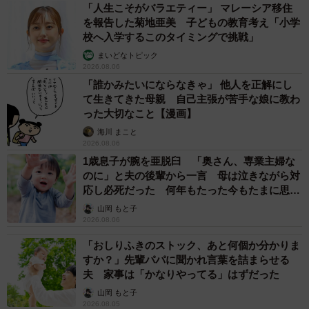
miho：今までに無かったことで混乱してしまい、一瞬「な
「人生こそがバラエティー」 マレーシア移住
んか企んでる!? また悪いことしたんか！？」とまで思って
を報告した菊地亜美 子どもの教育考え「小学
校へ入学するこのタイミングで挑戦」
しまいました（笑）。でも、お菓子のチョイスが私好みだ
まいどなトピック
ったことにも驚きました。
2026.08.06
「誰かみたいにならなきゃ」 他人を正解にし
――お菓子のチョイスの理由について。
て生きてきた母親 自己主張が苦手な娘に教わ
った大切なこと【漫画】
miho：「ママが好きなものやろ！知ってるねん！」と自慢
海川 まこと
2026.08.06
げに答えてくれました。特にラングドシャが2つあった理由
1歳息子が腕を亜脱臼 「奥さん、専業主婦な
は、残っているお金で買える、できるだけ良いお菓子をし
のに」と夫の後輩から一言 母は泣きながら対
ばらく悩んで選んだ結果だったようです。
応し必死だった 何年もたった今もたまに思い
出し…
山岡 もと子
2026.08.06
――息子さんから「母の日やしさ。ママいつも頑張ってる
し」と伝えられたそうですね。
「おしりふきのストック、あと何個か分かりま
すか？」先輩パパに聞かれ言葉を詰まらせる
夫 家事は「かなりやってる」はずだった
miho：最近、私自身が様々なことで疲れ果てていたので、
山岡 もと子
息子がそこを見て気づいてくれていたんだな…と、すごく
2026.08.05