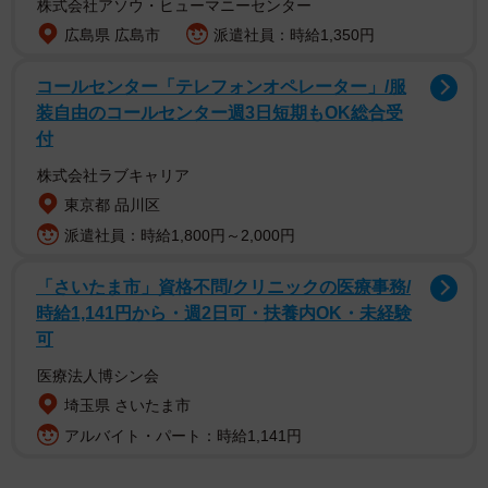
株式会社アソウ・ヒューマニーセンター
広島県 広島市
派遣社員：時給1,350円
コールセンター「テレフォンオペレーター」/服
当日の様子について、mihoさんに詳しい話を聞いた。
装自由のコールセンター週3日短期もOK総合受
付
株式会社ラブキャリア
東京都 品川区
派遣社員：時給1,800円～2,000円
「さいたま市」資格不問/クリニックの医療事務/
時給1,141円から・週2日可・扶養内OK・未経験
可
医療法人博シン会
埼玉県 さいたま市
アルバイト・パート：時給1,141円