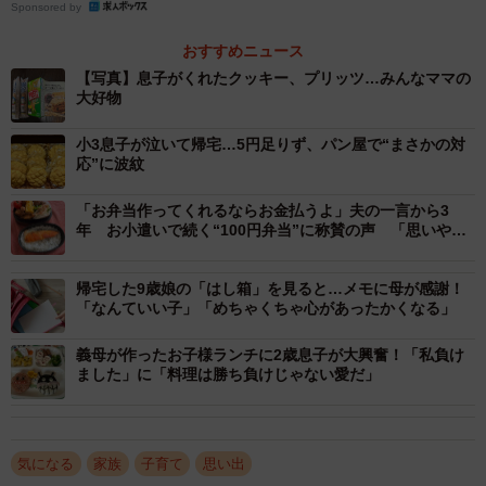
Sponsored by
おすすめニュース
【写真】息子がくれたクッキー、プリッツ…みんなママの
大好物
2/2
小3息子が泣いて帰宅…5円足りず、パン屋で“まさかの対
息子さんが買ってきたお菓子はお母さんが好きな物ばかり（mihoさん提
応”に波紋
供）
「お弁当作ってくれるならお金払うよ」夫の一言から3
――息子さんが突然「スーパーへ行く」と言い出した時の
年 お小遣いで続く“100円弁当”に称賛の声 「思いやり
夫婦だなぁ」「最高のお弁当」
お気持ちは？
帰宅した9歳娘の「はし箱」を見ると…メモに母が感謝！
「なんていい子」「めちゃくちゃ心があったかくなる」
miho：一人で行くと言ったことがなかったので不思議でし
た。車に気をつけてね、と送り出したのですが、まさか自
義母が作ったお子様ランチに2歳息子が大興奮！「私負け
分の貯金箱からお金を出して行くとは思いませんでした。
ました」に「料理は勝ち負けじゃない愛だ」
――帰宅した息子からお菓子を渡された時のお気持ちは？
気になる
家族
子育て
思い出