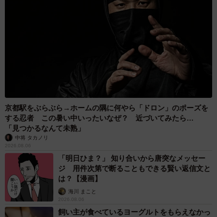
京都駅をぶらぶら→ホームの隅に何やら「ドロン」のポーズを
する忍者 この暑い中いったいなぜ？ 近づいてみたら…
「見つかるなんて未熟」
中将 タカノリ
2026.08.06
「明日ひま？」 知り合いから唐突なメッセー
ジ 用件次第で断ることもできる賢い返信文と
は？【漫画】
海川 まこと
2026.08.06
飼い主が食べているヨーグルトをもらえなかっ