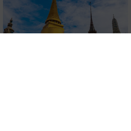
タイの電車の中で見た優先席のマーク 子ども、妊娠、けが
人、お年寄り… 一つだけ謎のものが！？「だから黄色なんで
すね」
中将 タカノリ
2026.08.06
【物価高が直撃】お盆帰省「予定なし」が約半
数 新幹線・高速バスの「使い分け」が鮮明に
まいどなニュース情報部
2026.08.06