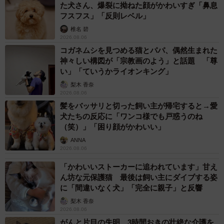
た犬さん、爆裂に拗ねた顔がかわいすぎ「鼻息
フスフス」「反則レベル」
椎名 碧
2026.08.06
コガネムシを見つめる猫とパパ、偶然生まれた
神々しい構図が「宗教画のよう」と話題 「尊
い」「ていうかライオンキング」
梨木 香奈
2026.08.06
髪をバッサリと切った飼い主が帰宅すると→愛
犬たちの反応に「ワンコ様でも戸惑うのね
（笑）」「困り顔がかわいい」
ANNA
2026.08.06
「かわいいストーカーに追われています」甘え
ん坊な元保護猫 最後は飼い主にダイブする姿
に「間違いなく犬」「完全に親子」と反響
梨木 香奈
2026.08.06
がんと片目の失明、3時間おきの壮絶な介護を