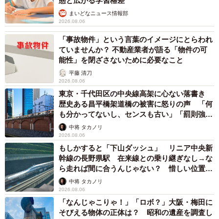
態と広がる学習格差
まいどなニュース情報部
2026.08.06
「事故物件」という言葉のイメージにとらわれ
ていませんか？ 不動産業者が語る「物件の可
能性」を閉ざさないために必要なこと
平藤 清刀
2026.08.06
東京・千代田区の中央線高架に心ない落書き
歴史ある昌平橋架道橋の被害に怒りの声 「何
も分かってないし、センスも古い」「罰則強化
して」
中将 タカノリ
2026.08.06
もしかすると「下山ダッシュ」 リニア中央新
幹線の長野県駅 在来線との乗り継ぎなし→な
ら走れば間に合うんじゃない？ 惜しい位置関
係が反響
中将 タカノリ
2026.08.06
「なんじゃこりゃ！」「ロボ？」大阪・梅田に
そびえる物体の正体は？ 昭和の遺産を調査し