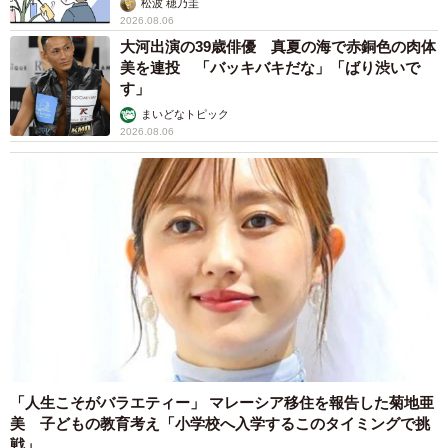
松波 穂乃圭
2026.08.06
大河出演の39歳俳優 真夏の海で赤銅色の肉体
美を連投 「バッキバキだな」「ばり渋いで
す」
まいどなトピック
2026.08.06
4/10
11歳の誕生日を迎えた楽くん（画像提供：くーさんママさん）
毎年、誕生日には「ケーキと一緒に並んで笑顔の写真を撮
りたい」と挑戦してきた飼い主さん。しかし、結果は11年
連続で失敗だったと振り返ります。それでも、「食欲があ
るのはいいことだと思っています」と、元気な姿をうれし
「人生こそがバラエティー」 マレーシア移住を報告した菊地亜
美 子どもの教育考え「小学校へ入学するこのタイミングで挑
そうに話します。
戦」