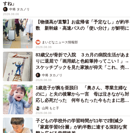
すね」
中将 タカノリ
2026.08.06
【物価高が直撃】お盆帰省「予定なし」が約半
数 新幹線・高速バスの「使い分け」が鮮明に
まいどなニュース情報部
2026.08.06
83歳父が骨折で入院 ３カ月の病院生活があま
りに退屈で「画用紙と色鉛筆持ってこい！」→
スケッチブックを見た家族が仰天「これ、売れ
ますよ…」
中将 タカノリ
2026.08.06
1歳息子が腕を亜脱臼 「奥さん、専業主婦な
のに」と夫の後輩から一言 母は泣きながら対
応し必死だった 何年もたった今もたまに思い
出し…
山岡 もと子
2026.08.06
子どもの学校外の学習時間が11年で2割減少
「家庭学習0分層」が約半数に達する深刻な実