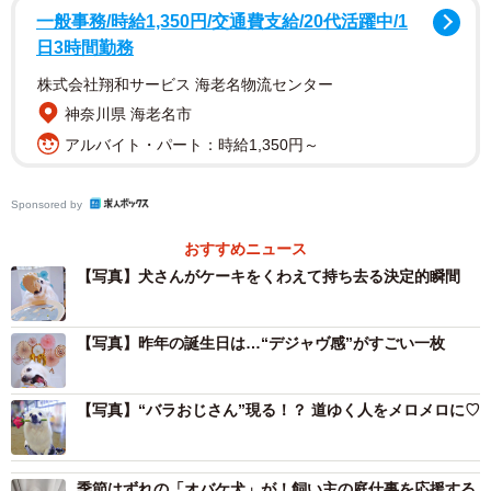
この投稿には2万件を超える“いいね”が集まり、リプライに
一般事務/時給1,350円/交通費支給/20代活躍中/1
日3時間勤務
は「ベストショット！！」「すごい躍動感」「最高の誕生
日写真」「目が本気（笑）」「いいお顔すぎる」「うれし
株式会社翔和サービス 海老名物流センター
さがにじみ出てるなあ」「めっちゃ、いただきまあああ
神奈川県 海老名市
す！ 的な笑顔」など、釘付けになる声が続々と寄せられて
アルバイト・パート：時給1,350円～
います。
Sponsored by
多くの人を笑顔にしたこの1枚は、一体どのような状況で撮
おすすめニュース
影されたのでしょうか。飼い主のXユーザー・くーさんママ
【写真】犬さんがケーキをくわえて持ち去る決定的瞬間
さん（@kukuri_shibainu）にお話を伺いました。
【写真】昨年の誕生日は…“デジャヴ感”がすごい一枚
「もしかして…？」祝福ムードを察した楽くん
【写真】“バラおじさん”現る！？ 道ゆく人をメロメロに♡
季節はずれの「オバケ犬」が！飼い主の庭仕事を応援する