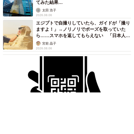
てみた結果…
太田 浩子
2026.08.06
エジプトで自撮りしていたら、ガイドが「撮り
ますよ！」→ノリノリでポーズを取っていた
ら……スマホを返してもらえない 「日本人は
カモ代表かも」「私は6時間で3万円払った」
宮前 晶子
2026.08.06
「LINEのQRコードを添付して」社長をかたる詐欺メール