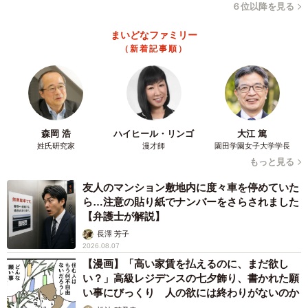
６位以降を見る
の瞬間。あまりの勢いに、飼い主さんもあわてて回収し、
ケーキをお皿に戻したそうです。
まいどなファミリー
（新着記事順）
11歳を迎えた楽くん、変わらない愛らしさ
森岡 浩
ハイヒール・リンゴ
大江 篤
姓氏研究家
漫才師
園田学園女子大学学長
もっと見る
友人のマンション敷地内に度々車を停めていた
ら…注意の貼り紙でナンバーをさらされました
【弁護士が解説】
長澤 芳子
2026.08.07
【漫画】「高い家賃を払えるのに、まだ欲し
い？」高級レジデンスの七夕飾り、書かれた願
い事にびっくり 人の欲には終わりがないのか