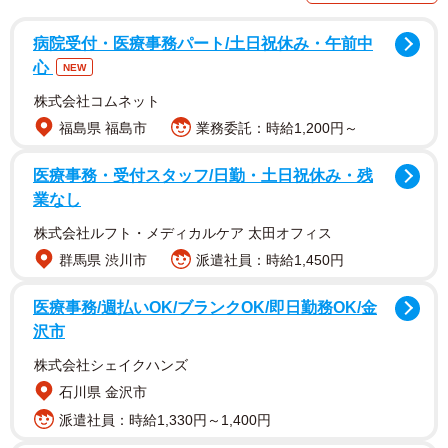
「一度でいいから誕生日ケーキと一緒に笑っている愛犬の
写真を撮ってみたい……と思い続けること11年！ お誕生日
病院受付・医療事務パート/土日祝休み・午前中
おめでとう！！」
心
NEW
株式会社コムネット
そんな切実な願いとともに投稿された画像には、11歳の大
福島県 福島市
業務委託：時給1,200円～
切な節目を迎えた愛犬「楽（らく）」くんの姿が写ってい
ました。
医療事務・受付スタッフ/日勤・土日祝休み・残
業なし
背後には大きな数字のバルーンと爽やかなブルーの飾り付
株式会社ルフト・メディカルケア 太田オフィス
け。目の前には、「RAKU」と名前が入った美しい誕生日
群馬県 渋川市
派遣社員：時給1,450円
ケーキ。まさに完璧なシチュエーションです。
医療事務/週払いOK/ブランクOK/即日勤務OK/金
ところが、肝心の楽くんの表情はというと…。おしとやか
沢市
に微笑むどころか、目を見開き、今まさに目の前のケーキ
株式会社シェイクハンズ
を丸飲みせんばかりの勢いで大口を開けているではありま
石川県 金沢市
せんか。まるで獲物を狙うハンターのようです。
派遣社員：時給1,330円～1,400円