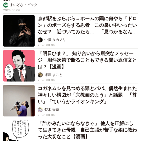
まいどなトピック
撮影とケーキの回収を終えたあとは、残ったケーキを楽く
2026.08.06
京都駅をぶらぶら→ホームの隅に何やら「ドロ
んと家族みんなでシェアして食べたのだとか。
ン」のポーズをする忍者 この暑い中いったい
なぜ？ 近づいてみたら… 「見つかるなんて
「11歳を迎えて成長を感じるのは、イベントなど人でにぎ
未熟」
中将 タカノリ
わっているところに出かけることに慣れてきたところでし
2026.08.06
ょうか。小さい頃からいろいろなイベントなどによく出か
「明日ひま？」 知り合いから唐突なメッセー
ジ 用件次第で断ることもできる賢い返信文と
けてきたので、“場慣れ”したようです」
は？【漫画】
海川 まこと
2026.08.06
コガネムシを見つめる猫とパパ、偶然生まれた
神々しい構図が「宗教画のよう」と話題 「尊
い」「ていうかライオンキング」
梨木 香奈
2026.08.06
「誰かみたいにならなきゃ」 他人を正解にし
て生きてきた母親 自己主張が苦手な娘に教わ
った大切なこと【漫画】