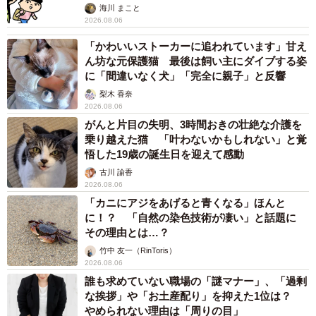
海川 まこと
2026.08.06
「かわいいストーカーに追われています」甘え
5/10
ん坊な元保護猫 最後は飼い主にダイブする姿
に「間違いなく犬」「完全に親子」と反響
おもちゃのバラをくわえた楽くん。イベント会場で人気者になりました
梨木 香奈
（画像提供：くーさんママさん）
2026.08.06
がんと片目の失明、3時間おきの壮絶な介護を
その一方で、4、5年ぶりに会った知人からは「楽、ぜんぜ
乗り越えた猫 「叶わないかもしれない」と覚
ん変わってないね♡」と言われたそう。今もパピーのよう
悟した19歳の誕生日を迎えて感動
な愛らしさは変わりません。
古川 諭香
2026.08.06
「カニにアジをあげると青くなる」ほんと
「中身は3歳くらいですね。見た目は若いですが、人間年齢
に！？ 「自然の染色技術が凄い」と話題に
に換算すると60歳くらいになるので、これからも健康に気
その理由とは…？
をつけながら楽しく過ごしていきたいと思います」
竹中 友一（RinToris）
2026.08.06
誰も求めていない職場の「謎マナー」、「過剰
11年越しの願いが、理想とは少し違う形で結実した今回の1
な挨拶」や「お土産配り」を抑えた1位は？
枚。正統派の笑顔ではなくても、楽くんらしさと家族の幸
やめられない理由は「周りの目」