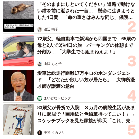
「そのままにしといてください」道路で動けな
い猫を前に返された一言… 懸命に生きようと
した4日間 「命の重さはみんな同じ」保護団
体代表の訴え
渡辺 晴子
72歳父、軽自動車で新潟から四国まで 65歳の
母と2人で3泊4日の旅 パーキングの休憩まで
分刻み… 「大学生でも組まねえよ！」
山岡 もと子
愛車は総走行距離17万キロのホンダレジェン
ド 「どなたか欲しい方が居たら」 大御所漫
才師が譲渡の意向
まいどなトピック
83歳父が骨折で入院 ３カ月の病院生活があま
3/10
りに退屈で「画用紙と色鉛筆持ってこい！」→
ケーキに大興奮する楽くん（画像提供：くーさんママさん）
スケッチブックを見た家族が仰天「これ、売れ
ますよ…」
中将 タカノリ
あのインパクト抜群の写真は、ケーキが持ち去られる直前