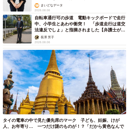
せがぎゅっと詰まった、最高の誕生日写真となったようで
まいどなデータ
2026.08.06
す。
自転車通行可の歩道 電動キックボードで走行
中、小学生とあわや衝突！ 「歩道走行は道交
法違反でしょ」と指摘されました【弁護士が解
説】
長澤 芳子
2026.08.06
6/10
今にも飛んじゃいそう！ 頭にプロペラをつけた楽くん（画像提供：くー
タイの電車の中で見た優先席のマーク 子ども、妊娠、けが
さんママさん）
人、お年寄り… 一つだけ謎のものが！？「だから黄色なんで