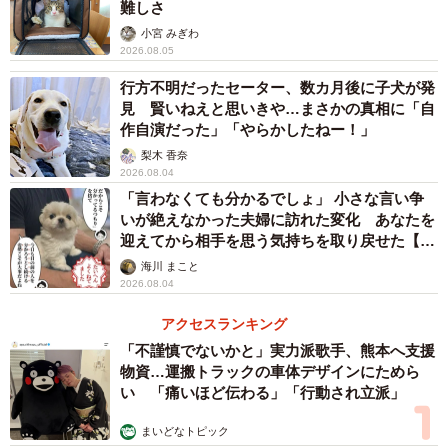
難しさ
何とか指定の席についてもらい、まずは記念撮影。そして
小宮 みぎわ
いよいよ、ケーキを盛り付けて主役へ差し出すと――ケー
2026.08.05
キを見るやいなや、大口を開けてパクリ。
行方不明だったセーター、数カ月後に子犬が発
見 賢いねえと思いきや…まさかの真相に「自
「かわいらしくデコレーションされていたケーキは一瞬で
作自演だった」「やらかしたねー！」
崩れました。そのあと
食べているところを撮影している
梨木 香奈
2026.08.04
と、ふわっとお皿からケーキが浮き上がって…丸ごと持ち
「言わなくても分かるでしょ」 小さな言い争
去られてしまいました（笑）」
いが絶えなかった夫婦に訪れた変化 あなたを
迎えてから相手を思う気持ちを取り戻せた【漫
画】
海川 まこと
2026.08.04
アクセスランキング
「不謹慎でないかと」実力派歌手、熊本へ支援
物資…運搬トラックの車体デザインにためら
い 「痛いほど伝わる」「行動され立派」
まいどなトピック