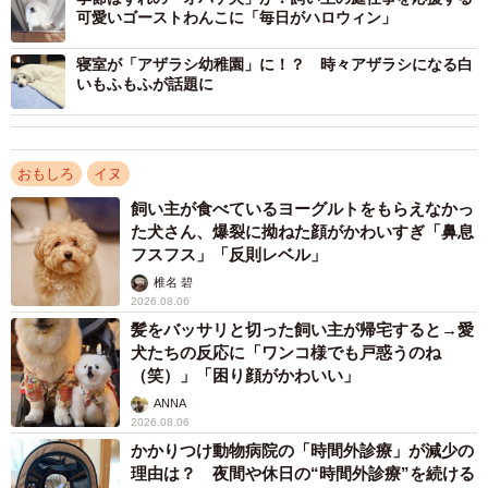
可愛いゴーストわんこに「毎日がハロウィン」
寝室が「アザラシ幼稚園」に！？ 時々アザラシになる白
いもふもふが話題に
2/10
おもしろ
イヌ
精巧に作られた誕生日ケーキ。目を輝かせる楽くん（画像提供：くーさ
飼い主が食べているヨーグルトをもらえなかっ
んママさん）
た犬さん、爆裂に拗ねた顔がかわいすぎ「鼻息
フスフス」「反則レベル」
撮影当時、楽くんは飾り付けの段階から、いつもと違う空
椎名 碧
気を感じ取っていたそうです。
2026.08.06
髪をバッサリと切った飼い主が帰宅すると→愛
犬たちの反応に「ワンコ様でも戸惑うのね
「誕生日の飾り付けをしているときから、そわそわしてい
（笑）」「困り顔がかわいい」
ました。そして箱に入っているケーキを見つけると、さら
ANNA
にそわそわ。あきらかにうきうきしていました」と飼い主
2026.08.06
かかりつけ動物病院の「時間外診療」が減少の
さん。
理由は？ 夜間や休日の“時間外診療”を続ける