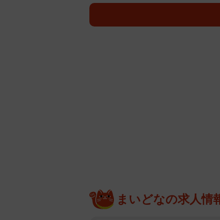
SNSでは「天才的で本当に好き」
「作業中のお姿ステキ」「この立体
コメントがあった。
篠原さんは1995年、歌手デビュ
ション」と呼ばれ、シノラーブーム
谷由実さんや嵐らのステージ衣装も
まいどなの求人情