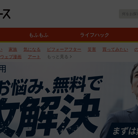
もふもふ
ライフハック
い
家族
気になる
ビフォーアフター
災害
買ってみたい
ウェブ漫画
アート
もっと見る