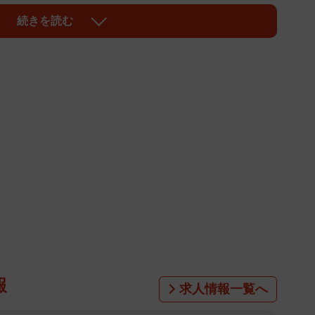
「ともえさんの作品は本当に素敵」「魔法使いみたい」
続きを読む
をどう計算して作っておられるのか不思議です」などの
ー。個性的でカラフルなファッションは「シノラーファッ
を巻き起こした。現在はデザイナーとしても活躍。松任
デザインしている。
報
求人情報一覧へ