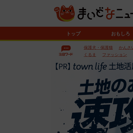
ニ
トップ
おもしろ
ュ
ー
保護犬・保護猫
かんさ
ス
一
くるま
ファッション
覧