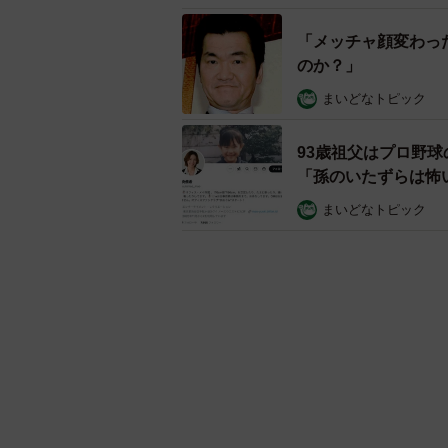
「メッチャ顔変わっ
のか？」
まいどなトピック
93歳祖父はプロ野
「孫のいたずらは怖
まいどなトピック