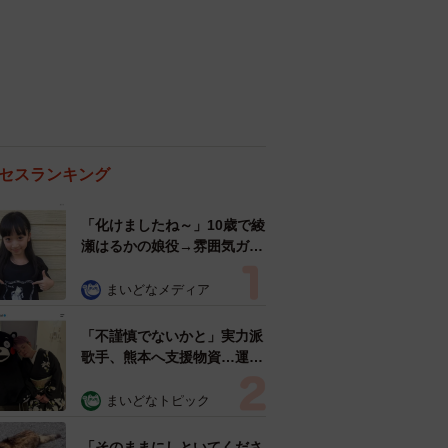
セスランキング
「化けましたね～」10歳で綾
瀬はるかの娘役→雰囲気ガラ
リの18歳に成長 「メイクで
雰囲気が」「宝塚に入れそ
まいどなメディア
う」
「不謹慎でないかと」実力派
歌手、熊本へ支援物資…運搬
トラックの車体デザインにた
めらい 「痛いほど伝わる」
まいどなトピック
「行動され立派」
「そのままにしといてくださ