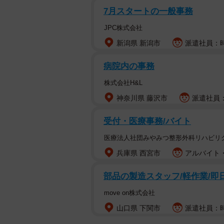
7月スタートの一般事務
JPC株式会社
新潟県 新潟市
派遣社員：時給
病院内の事務
株式会社H&L
神奈川県 藤沢市
派遣社員：
受付・医療事務/バイト
医療法人社団みやみつ整形外科リハビリ
兵庫県 西宮市
アルバイト・
部品の製造スタッフ/軽作業/即日
move on株式会社
山口県 下関市
派遣社員：時給