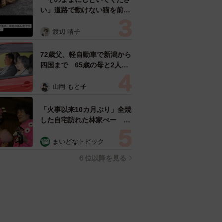
い」道路で動けない猫を前に
返された一言… 懸命に生き
ようとした4日間 「命の重
渡辺 晴子
さはみんな同じ」保護団体代
表の訴え
72歳父、軽自動車で新潟から
四国まで 65歳の母と2人で
3泊4日の旅 パーキングの休
憩まで分刻み… 「大学生で
山岡 もと子
も組まねえよ！」
「火事以来10カ月ぶり」全焼
した自宅訪れた林家ぺー 内
装も壁も取り払われスケルト
ン状態の部屋に呆然
まいどなトピック
６位以降を見る