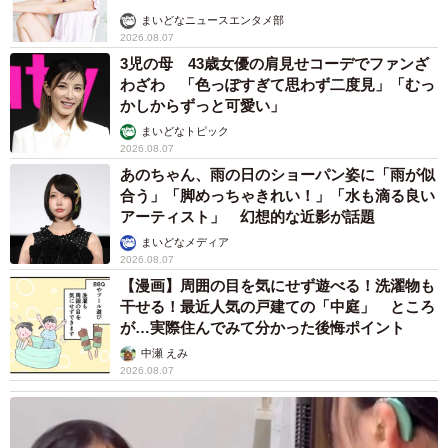
まいどなニュースエンタメ部
2026.08.07
3児の母 43歳女優の肩見せコーデでファンざ
わざわ 「色っぽすぎて思わず二度見」「むっ
かしからずっと可愛い」
まいどなトピック
2026.08.07
あのちゃん、雨の日のショーパン姿に「雨が似
合う」「脚めっちゃきれい！」「水も滴る良い
アーティスト」 幻想的な近影が話題
まいどなメディア
2026.08.07
【漫画】周囲の目を気にせず遊べる！洗濯物も
干せる！最近人気の戸建ての「中庭」 ところ
が…実際住んでみて分かった後悔ポイント
中瀬 えみ
2026.08.07