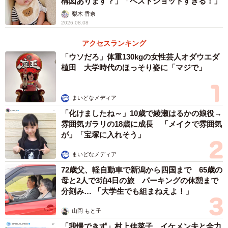
構図あります？」「ベストショットすぎる！」
梨木 香奈
2026.08.08
アクセスランキング
「ウソだろ」体重130kgの女性芸人オダウエダ
植田 大学時代のほっそり姿に「マジで」
2/2
まいどなメディア
「化けましたね～」10歳で綾瀬はるかの娘役→
早朝、こっそりお団子を食べる飼い主さんをじ―っと見つめるエマちゃ
雰囲気ガラリの18歳に成長 「メイクで雰囲気
ん（画像提供：エマ/Emmaさん）
が」「宝塚に入れそう」
まいどなメディア
72歳父、軽自動車で新潟から四国まで 65歳の
母と2人で3泊4日の旅 パーキングの休憩まで
分刻み… 「大学生でも組まねえよ！」
山岡 もと子
「我慢できず」村上佳菜子、イケメン夫と全力