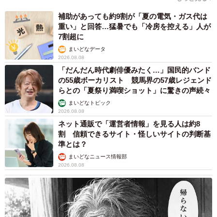
補助があっても約9割が「夏の電気・ガス代は
重い」と回答…猛暑でも「冷房を控える」人が
7割超に
まいどなデータ
2026.08.08
「だんだん時代劇俳優みたく…」国民的バンド
の55歳ボーカリスト 競馬界の57歳レジェンド
らとの「夏祭り満喫ショット」に驚きの声続々
まいどなトピック
2026.08.08
ネット通販で「運営者情報」を見る人は約8
割 信頼できるサイト・怪しいサイトの判断基
準とは？
まいどなニュース情報部
2026.08.08