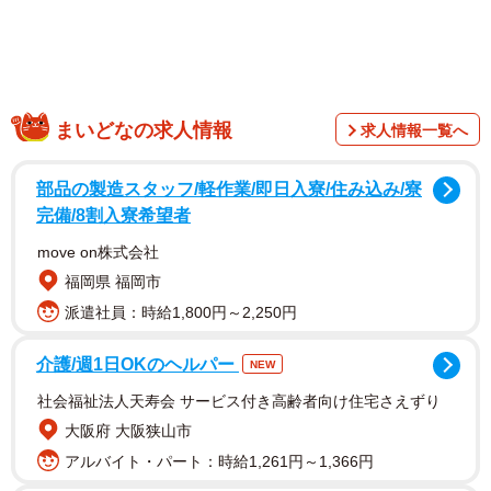
まいどなの求人情報
求人情報一覧へ
部品の製造スタッフ/軽作業/即日入寮/住み込み/寮
写真を投稿したのは「エマ/Emma」（@emma_bc410）
完備/8割入寮希望者
さん（以下、飼い主さん）で、お掃除を手伝う気満々のワ
move on株式会社
ンコのはお名まえは「エマ」ちゃんといい、先日2歳になっ
福岡県 福岡市
たばかりのボーダーコリーの女の子です。写真を見た人た
派遣社員：時給1,800円～2,250円
ちから様々な声が届きました。
介護/週1日OKのヘルパー
NEW
「食べ放題」
社会福祉法人天寿会 サービス付き高齢者向け住宅さえずり
「待て、してて偉い 待て、というか、Ready!って感じはあ
大阪府 大阪狭山市
るものの」
アルバイト・パート：時給1,261円～1,366円
「『自分まだまだいけます！』って準備してるのかわいい