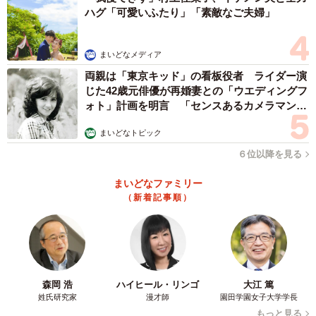
ハグ「可愛いふたり」「素敵なご夫婦」
まいどなメディア
両親は「東京キッド」の看板役者 ライダー演
じた42歳元俳優が再婚妻との「ウエディングフ
ォト」計画を明言 「センスあるカメラマン求
む」
まいどなトピック
６位以降を見る
まいどなファミリー
（新着記事順）
森岡 浩
ハイヒール・リンゴ
大江 篤
姓氏研究家
漫才師
園田学園女子大学学長
もっと見る