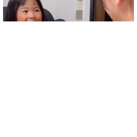
難聴のお姉ちゃんに5歳の妹が手話通訳 互いに支え合う家族の
日常に反響「妹ちゃん、頼もしい」「かわいい通訳さん」
五ヶ瀬 あお
2026.08.07
ラストライブ控えるT-BOLAN森友嵐士 にし
たん社長がTikTok内で独占インタビュー
まいどなニュース
2026.08.07
「男の子のママっぽいよね」ってどういう意
味？ 女系家族で育った母 いつもスカートと