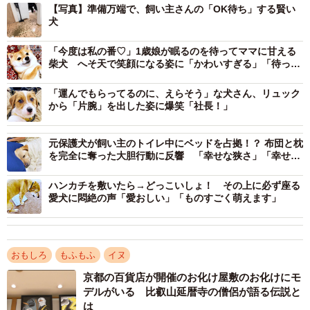
「隅々まで綺麗に」！
【写真】準備万端で、飼い主さんの「OK待ち」する賢い
犬
なお、この後の実際の片づけ作業に関しては「大きな塊
「今度は私の番♡」1歳娘が眠るのを待ってママに甘える
は私が手で片付けましたが、四方八方に飛び散ったエサは
柴犬 へそ天で笑顔になる姿に「かわいすぎる」「待って
もうエマに食べてもらいました！」とのこと。
てえらいね」
「運んでもらってるのに、えらそう」な犬さん、リュック
から「片腕」を出した姿に爆笑「社長！」
しかし、実は懸念事項もあったそうで…「我が家には乳
児がおり、誤飲につながると大変だと焦りましたが、さす
元保護犬が飼い主のトイレ中にベッドを占拠！？ 布団と枕
がは犬の嗅覚で、ソファーの下の見つけにくいところまで
を完全に奪った大胆行動に反響 「幸せな狭さ」「幸せな
隅々と綺麗に食べてくれました」と話しています。
嫌がらせ…」
ハンカチを敷いたら→どっこいしょ！ その上に必ず座る
愛犬に悶絶の声「愛おしい」「ものすごく萌えます」
一旦落ち着いて深呼吸してる私と準備万端な犬
pic.twitter.com/k8aTIa3uiF
— エマ/Emma🐾 (@emma_bc410)
おもしろ
もふもふ
イヌ
April 1, 2026
京都の百貨店が開催のお化け屋敷のお化けにモ
ちゃんと「待て」ができたうえに、見つかりにくいとこ
デルがいる 比叡山延暦寺の僧侶が語る伝説と
ろまで入り込んだドッグフードを「片づけた」エマちゃん
は