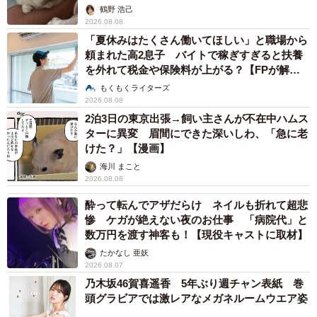
鶴野 浩己
2026.08.08
「夏休みはたくさん働いてほしい」と職場から
頼まれた高2息子 バイトで稼ぎすぎると扶養
を外れて税金や保険料が上がる？【FPが解
説】
もくもくライターズ
2026.08.08
2泊3日の東京出張→飼い主さんが不在中ハムス
ターに異変 眉間にできた深いしわ、「急に老
けた？」【漫画】
海川 まこと
2026.08.08
酔って転んでアザだらけ ネイルも折れて超悲
惨 ケガが絶えない夜のお仕事 「病院代」と
数万円を渡す神客も！【現役キャストに取材】
たかなし 亜妖
2026.08.07
乃木坂46賀喜遥香 5年ぶり週チャン表紙 巻
頭グラビアでは激レアなメガネルームウエア姿