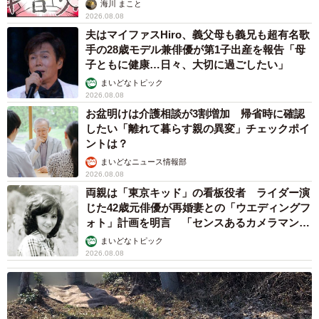
海川 まこと
2026.08.08
夫はマイファスHiro、義父母も義兄も超有名歌
手の28歳モデル兼俳優が第1子出産を報告「母
子ともに健康…日々、大切に過ごしたい」
まいどなトピック
2026.08.08
お盆明けは介護相談が3割増加 帰省時に確認
したい「離れて暮らす親の異変」チェックポイ
ントは？
まいどなニュース情報部
2026.08.08
両親は「東京キッド」の看板役者 ライダー演
じた42歳元俳優が再婚妻との「ウエディングフ
ォト」計画を明言 「センスあるカメラマン求
む」
まいどなトピック
2026.08.08