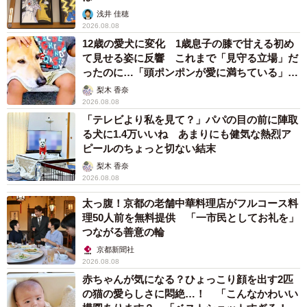
は本当に賢いですね。アカウントのタイムラインにはご家
浅井 佳穂
2026.08.08
族とともに四季折々のイベントを楽しんだり、何気ない日
12歳の愛犬に変化 1歳息子の膝で甘える初め
常を共に過ごすエマちゃんの姿が投稿されています。
て見せる姿に反響 これまで「見守る立場」だ
ったのに…「頭ポンポンが愛に満ちている」
「尊…」
梨木 香奈
2026.08.08
「テレビより私を見て？」パパの目の前に陣取
る犬に1.4万いいね あまりにも健気な熱烈ア
ピールのちょっと切ない結末
梨木 香奈
2026.08.08
太っ腹！京都の老舗中華料理店がフルコース料
理50人前を無料提供 「一市民としてお礼を」
つながる善意の輪
京都新聞社
2026.08.08
赤ちゃんが気になる？ひょっこり顔を出す2匹
の猫の愛らしさに悶絶…！ 「こんなかわいい