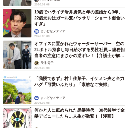
2026.08.08
19歳でハライチ岩井勇気と年の差婚から3年、
22歳元おはガール髪バッサリ「ショート似合い
すぎ」
まいどなメディア
2026.08.08
オフィスに置かれたウォーターサーバー 空の
2Lボトル持参し毎日給水する男性社員→総務担
当者の注意にまさかの逆ギレ！【弁護士が解
説】
長澤 芳子
2026.08.08
「我慢できず」村上佳菜子、イケメン夫と全力
ハグ「可愛いふたり」「素敵なご夫婦」
まいどなメディア
2026.08.08
何かと人に舐められた黒髪時代 30代後半で金
髪デビューしたら…人生が激変！【漫画】