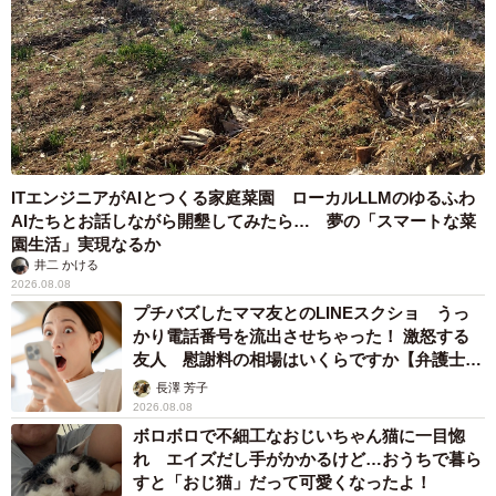
ITエンジニアがAIとつくる家庭菜園 ローカルLLMのゆるふわ
AIたちとお話しながら開墾してみたら… 夢の「スマートな菜
園生活」実現なるか
井二 かける
2026.08.08
プチバズしたママ友とのLINEスクショ うっ
かり電話番号を流出させちゃった！ 激怒する
友人 慰謝料の相場はいくらですか【弁護士が
解説】
長澤 芳子
2026.08.08
ボロボロで不細工なおじいちゃん猫に一目惚
れ エイズだし手がかかるけど…おうちで暮ら
すと「おじ猫」だって可愛くなったよ！