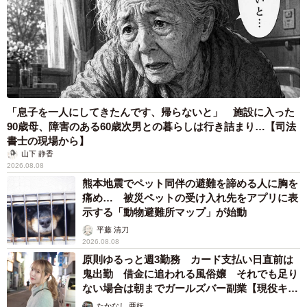
「息子を一人にしてきたんです、帰らないと」 施設に入った
90歳母、障害のある60歳次男との暮らしは行き詰まり…【司法
書士の現場から】
山下 静香
2026.08.08
熊本地震でペット同伴の避難を諦める人に胸を
痛め… 被災ペットの受け入れ先をアプリに表
示する「動物避難所マップ」が始動
平藤 清刀
2026.08.08
原則ゆるっと週3勤務 カード支払い日直前は
鬼出勤 借金に追われる風俗嬢 それでも足り
ない場合は朝までガールズバー副業【現役キャ
ストに取材】
たかなし 亜妖