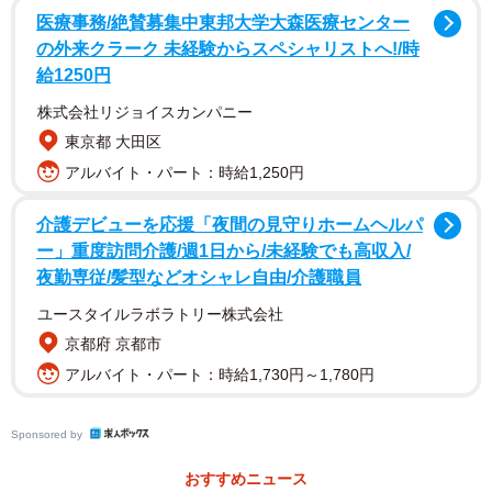
ですね」
医療事務/絶賛募集中東邦大学大森医療センター
の外来クラーク 未経験からスペシャリストへ!/時
給1250円
エマちゃんはこの後どうしたのでしょうか、飼い主さん
にお聞きしました。
株式会社リジョイスカンパニー
東京都 大田区
「OKサインを待つ」お利口さん
アルバイト・パート：時給1,250円
「どうしてこんなことに？」とお聞きすると「朝いつも
介護デビューを応援「夜間の見守りホームヘルパ
のようにご飯を用意しようとしたら、フードストッカーを
ー」重度訪問介護/週1日から/未経験でも高収入/
丸ごと倒してしまい、フードが飛び散ってしまいました」
夜勤専従/髪型などオシャレ自由/介護職員
と話す、飼い主さん。
ユースタイルラボラトリー株式会社
京都府 京都市
さらに「朝の忙しい時間に絶望感と共に、勝手に食べ始
アルバイト・パート：時給1,730円～1,780円
めないでちゃんと私のOKサインを待っているエマがえらい
なと感心しました」と愛犬のお利口さに感心したことをふ
Sponsored by
りかえりました。
おすすめニュース