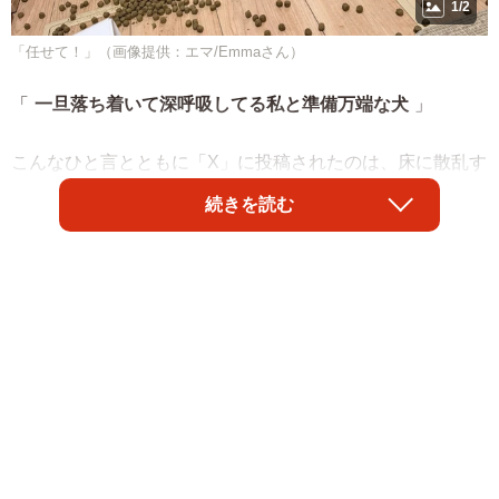
1/2
「任せて！」（画像提供：エマ/Emmaさん）
「
一旦落ち着いて深呼吸してる私と準備万端な犬
」
こんなひと言とともに「X」に投稿されたのは、床に散乱す
るドッグフードとそれを物陰からひょこ、っと顔をのぞか
続きを読む
せて眺めるワンコの写真です。くるん、と巻き上げられた
ピンク色の舌が「準備はいつでもOK！」と伝えているよう
で可愛らしいのと、あくまで飼い主さんのゆるしがあるま
では食べません、という姿勢が微笑ましく、話題になりま
した。