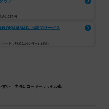
タッフ
給1,250円
験OK/4週8休以上/訪問サービス
パート：時給1,555円～2,215円
いすい！ 力強いコーギーラッセル車
2/11
ろうくん（画像提供：看板犬こいたろうとtetさん）