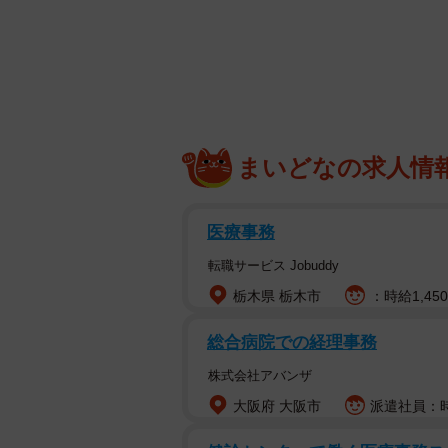
雪に埋もれるこいたろう
「札幌は1日ですごい雪の量になり
そんなコメントが添えられた動画が
まいどなの求人情
シュ・コーギー・ペンブロークの「
ある、コーヒーと道産米粉の焼き菓子
医療事務
転職サービス Jobuddy
栃木県 栃木市
：時給1,45
総合病院での経理事務
株式会社アバンザ
大阪府 大阪市
派遣社員：時