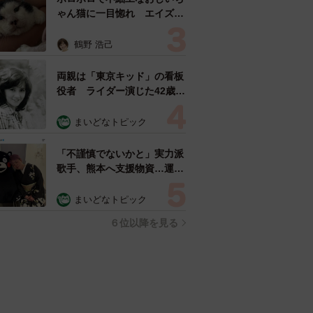
ゃん猫に一目惚れ エイズだ
し手がかかるけど…おうちで
暮らすと「おじ猫」だって可
鶴野 浩己
愛くなったよ！
両親は「東京キッド」の看板
役者 ライダー演じた42歳元
俳優が再婚妻との「ウエディ
ングフォト」計画を明言
まいどなトピック
「センスあるカメラマン求
む」
「不謹慎でないかと」実力派
歌手、熊本へ支援物資…運搬
トラックの車体デザインにた
めらい 「痛いほど伝わる」
まいどなトピック
「行動され立派」
６位以降を見る