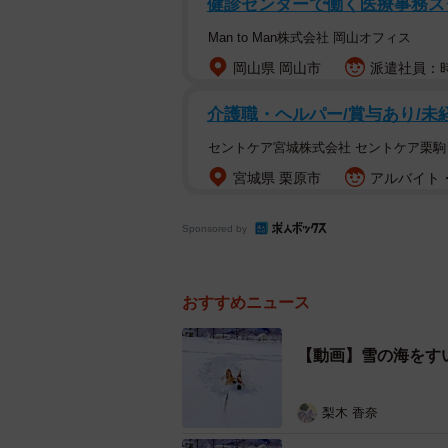
健診センターで働く医療事務ス
Man to Man株式会社 岡山オフィス
岡山県 岡山市
派遣社員：時
介護職・ヘルパー/賞与あり/未経
セントケア宮城株式会社 セントケア栗駒
宮城県 栗原市
アルバイト・
Sponsored by
おすすめニュース
【動画】雪の海をす
梨木 香奈
雪をかき分けて前へ進むこいた