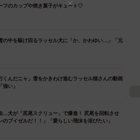
ーフのカップや焼き菓子がキュート♡
らで深く積もった雪の向こうから、ぴょんぴょんと力強
こいたろうくんの姿が。
雪の中を駆け回るラッセル犬に「か、かわゆい…」「元
」
行くんだニャ」雪をかきわけ進むラッセル猫さんの動画
「強い」
法…犬が「尻尾スクリュー」で爆進！ 尻尾を回転させ
ンのブイゼルだ！！」「愛らしい飛沫を浴びたい」