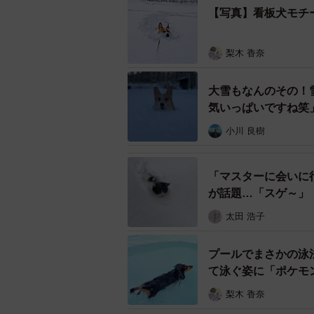
【写真】看板犬モチ
動画には、足跡ひとつない、まっさ
く飛び跳ねてこちらへ向かってくる
梨木 香奈
大雪もなんのその！
気いっぱいですね笑
小川 良樹
「マスターに会いに
が話題…「スゲ～」
太田 浩子
プールでまさかの泳
て泳ぐ姿に「ポケモ
梨木 香奈