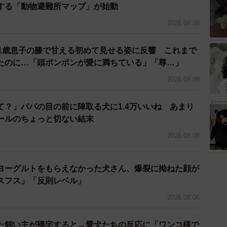
する「動物避難所マップ」が始動
2026.08.08
 1歳息子の膝で甘える初めて見せる姿に反響 これまで
たのに…「頭ポンポンが愛に満ちている」「尊…」
2026.08.08
て？」パパの目の前に陣取る犬に1.4万いいね あまり
ールのちょっと切ない結末
2026.08.08
ヨーグルトをもらえなかった犬さん、爆裂に拗ねた顔が
スフス」「反則レベル」
2026.08.06
た飼い主が帰宅すると→愛犬たちの反応に「ワンコ様で