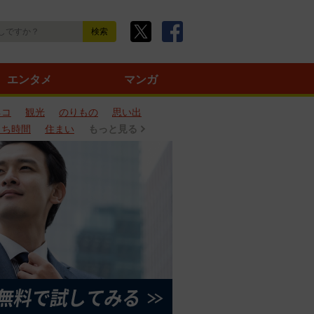
エンタメ
マンガ
ネコ
観光
のりもの
思い出
うち時間
住まい
もっと見る