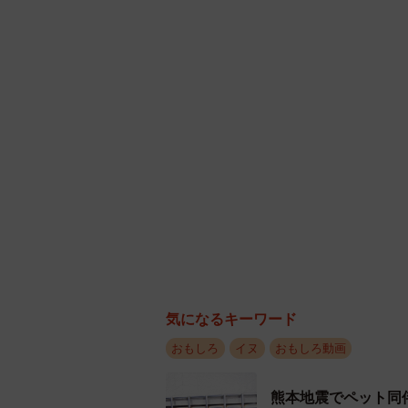
飛び跳ねながら前進するこい
気になるキーワード
あまりの雪深さに、一瞬そのまま埋
おもしろ
イヌ
おもしろ動画
ね上がってぐんぐんと前進！
熊本地震でペット同