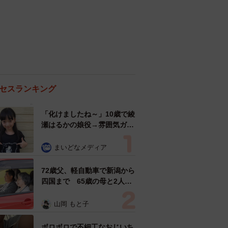
セスランキング
「化けましたね～」10歳で綾
瀬はるかの娘役→雰囲気ガラ
リの18歳に成長 「メイクで
雰囲気が」「宝塚に入れそ
まいどなメディア
う」
72歳父、軽自動車で新潟から
四国まで 65歳の母と2人で
3泊4日の旅 パーキングの休
憩まで分刻み… 「大学生で
山岡 もと子
も組まねえよ！」
ボロボロで不細工なおじいち