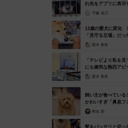
れ先をアプリに表示
平藤 清刀
12歳の愛犬に変化
「見守る立場」だっ
梨木 香奈
「テレビより私を見
にも健気な熱烈アピ
梨木 香奈
飼い主が食べている
かわいすぎ「鼻息フ
椎名 碧
髪をバッサリと切っ