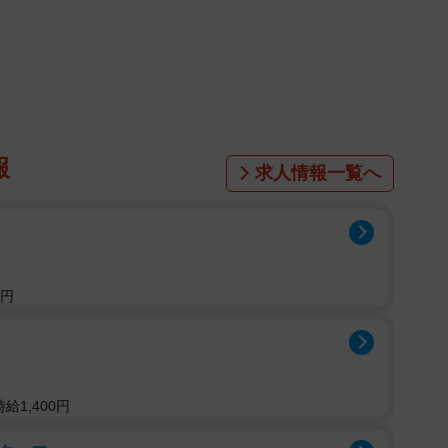
1/11
くん（画像提供：看板犬こいたろうとtetさん）
ました。コーギーラッセル車出動」
SNSで大反響を呼んでいます。映っているのは、ウェル
報
求人情報一覧へ
こいたろう」くん（8歳・男の子）。北海道・札幌市に
のお店『tet（テッテ）』で看板犬を務めています。
0円
給1,400円