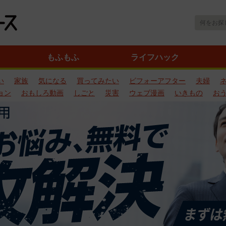
もふもふ
ライフハック
い
家族
気になる
買ってみたい
ビフォーアフター
夫婦
ョン
おもしろ動画
しごと
災害
ウェブ漫画
いきもの
お