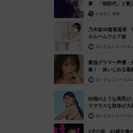
事 「病院代」と数
たかなし 亜妖
仕事に対する個人的な不安やキャリアの悩み
乃木坂46賀喜遥香
ネルームウエア姿
他方、「仕事の悩みやキャリアの不安
輩・同僚」（27.1%）、「検索エンジ
まいどなニュースエ
いう結果になりました。
最強グラマー声優・
集！ 体いじめる最
「いくつになっても
まいどなニュースエ
白桃のような美尻が
ラマラスな肢体が大暴
まいどなニュースエ
3児の母 43歳女