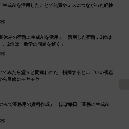
？「生成AIを活用したことで叱責やミスにつながった経験
」については、「定型的なメール・文書の作成」
な問題解決」（18.5％）、「データ入力・集計」
報部
。
夏休みの宿題に生成AIを活用」 活用した宿題…3位は
」、2位は「数学の問題を解く」
報部
聞いてみたら堂々と間違われた 指摘すると…「いい視点
から目線にモヤモヤ
ホのみで業務用の資料作成」 ほぼ毎日「業務に生成AI
報部
4/10