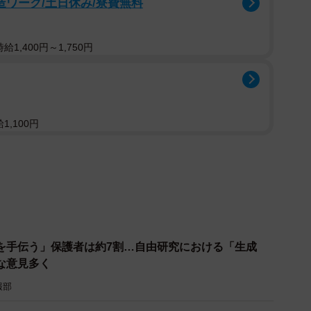
製造ワーク/土日休み/寮費無料
1,400円～1,750円
1,100円
3/10
を手伝う」保護者は約7割…自由研究における「生成
しているのはどれですか？（出典：インターグ（株）調べ）
な意見多く
」を尋ねたところ、全体の41.0％が「週に1日以上」
報部