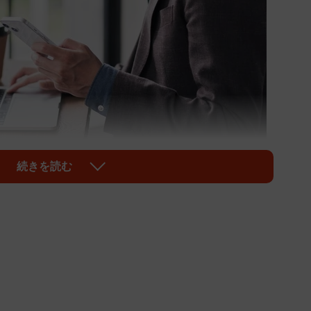
続きを読む
1/10
画像はイメージです（lielos/stock.adobe.com）
けるインターグ株式会社（東京都港区）は、このほど
意識」に関する調査を実施しました。それによると、約
した際に最初に頼るものとして「生成AI」と回答した一
果物を提出する際に、「AIを使ったことを伝えていな
ました。