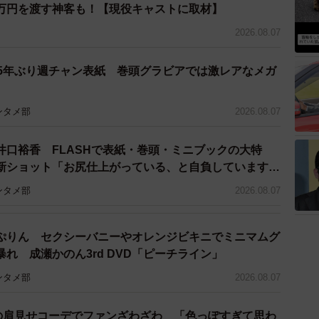
万円を渡す神客も！【現役キャストに取材】
5/10
2026.08.07
があるとき、あなたは最初に何を頼りますか？（出典：インターグ
（株）調べ）
 5年ぶり週チャン表紙 巻頭グラビアでは激レアなメガ
がある場合」では、「家族・友人」（30.8%）、「先
ン」（21.3％）が上位となり、「生成AI」は15.1%と
ンタメ部
2026.08.07
井口裕香 FLASHで表紙・巻頭・ミニブックの大特
新ショット「お尻仕上がっている、と自負しています」
理想の身体でいたい」
ンタメ部
2026.08.07
ぷりん セクシーバニーやオレンジビキニでミニマムグ
れ 成瀬かのん3rd DVD「ピーチライン」
ンタメ部
2026.08.07
優の肩見せコーデでファンざわざわ 「色っぽすぎて思わ