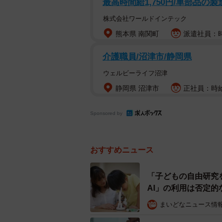
最高時間給1,750円/車部品の
株式会社ワールドインテック
熊本県 南関町
派遣社員：時給
介護職員/沼津市/静岡県
ウェルビーライフ沼津
静岡県 沼津市
正社員：時給
Sponsored by
おすすめニュース
「子どもの自由研究
下記の業務のうち、生成AIを利用
AI」の利用は否定的
まず、「仕事で生成AIを利用する頻度
まいどなニュース情
と回答しました。