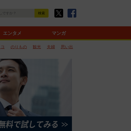
エンタメ
マンガ
ネコ
のりもの
観光
夫婦
思い出