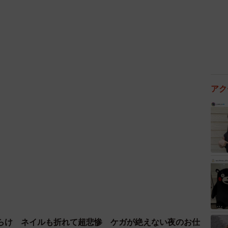
とき、あなたは最初に何を頼りますか？（出典：インターグ（株）
調べ）
際に最初に頼るもの」を聞いたところ、「検索エンジ
9.3%）が上位を占めた一方、「生成AI」（20.9%）に
7%）に迫る水準となりました。
アク
らけ ネイルも折れて超悲惨 ケガが絶えない夜のお仕