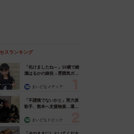
セスランキング
「化けましたね～」10歳で綾
瀬はるかの娘役→雰囲気ガラ
リの18歳に成長 「メイクで
雰囲気が」「宝塚に入れそ
まいどなメディア
う」
「不謹慎でないかと」実力派
歌手、熊本へ支援物資…運搬
トラックの車体デザインにた
めらい 「痛いほど伝わる」
まいどなトピック
「行動され立派」
「そのままにしといてくださ