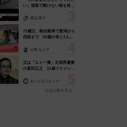
い」道路で動けない猫を前に
返された一言… 懸命に生き
ようとした4日間 「命の重
渡辺 晴子
さはみんな同じ」保護団体代
表の訴え
72歳父、軽自動車で新潟から
四国まで 65歳の母と2人で
3泊4日の旅 パーキングの休
憩まで分刻み… 「大学生で
山岡 もと子
も組まねえよ！」
父は「エミー賞」主演男優賞
の真田広之 31歳イケメン俳
優が長髪ヒゲのワイルド近影
「ガチヒロさんそっくり」
まいどなトピック
「新たな一面もステキ」
６位以降を見る