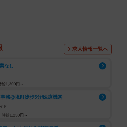
〜30代の一般男女535人（男性298人、女性237人）
ターネットで実施されました。
報
求人情報一覧へ
残業なし
給1,300円～
事務@境町徒歩5分/医療機関
イド
2/10
時給1,250円～
度の頻度で利用していますか？（出典：インターグ（株）調べ）