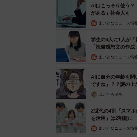
AIはこっそり使う
また、「生成AIを利用している業務
がある」社会人も
（20.4％）、「専門的な知識が必要
まいどなニュース情
（17.0％）が上位に挙がっています
学生の3人に1人が「
「読書感想文の作成
まいどなニュース情
AIに自分の年齢を
ですね」？？謎の上
はいどろ漫画
Z世代の4割「スマ
を活用」は2割超に
まいどなニュース情