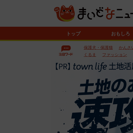
ニ
トップ
おもしろ
ュ
ー
保護犬・保護猫
かんさ
ス
一
くるま
ファッション
覧