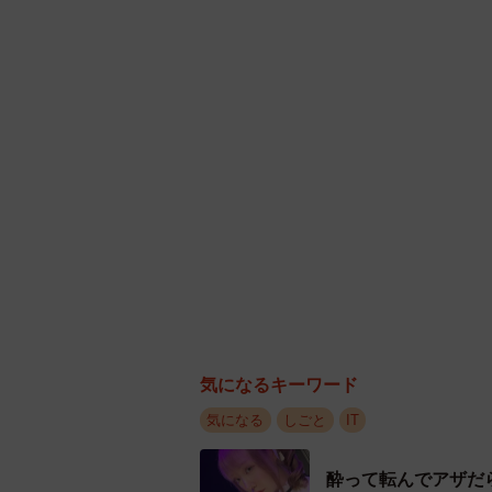
仕事で知識や情報不足による課題に直面した
続いて、「仕事で知識や情報不足の
ン」（32.0%）、「先輩・同僚」（2
とどまったものの、「上司」（24.
気になるキーワード
気になる
しごと
IT
酔って転んでアザだ