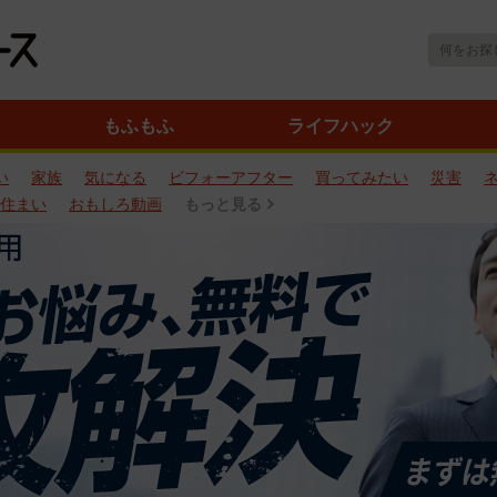
もふもふ
ライフハック
い
家族
気になる
ビフォーアフター
買ってみたい
災害
住まい
おもしろ動画
もっと見る