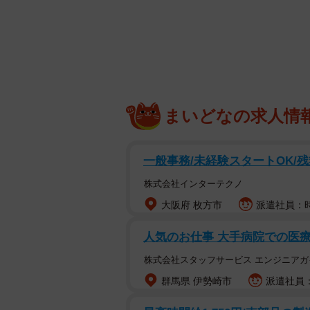
調査は、日本国内で企業に勤める、20
を対象として、2025年11月にイン
まいどなの求人情
一般事務/未経験スタートOK/
株式会社インターテクノ
大阪府 枚方市
派遣社員：時
人気のお仕事 大手病院での医療
株式会社スタッフサービス エンジニアガ
群馬県 伊勢崎市
派遣社員：
あなたは現在、仕事で生成AIをどの程