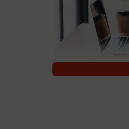
生成AIの利用を伝えない人が約6割 ※
デジタルメディアの運営などを手掛
「仕事における生成AIの利用実態と
5人に1人が、知識や情報不足に直面
方で、生成AIを活用して作成した成
い」人が6割にのぼることがわかり