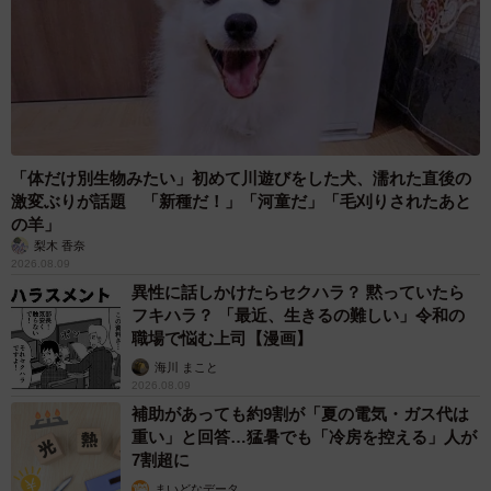
「体だけ別生物みたい」初めて川遊びをした犬、濡れた直後の
激変ぶりが話題 「新種だ！」「河童だ」「毛刈りされたあと
の羊」
梨木 香奈
2026.08.09
異性に話しかけたらセクハラ？ 黙っていたら
フキハラ？ 「最近、生きるの難しい」令和の
職場で悩む上司【漫画】
海川 まこと
2026.08.09
補助があっても約9割が「夏の電気・ガス代は
重い」と回答…猛暑でも「冷房を控える」人が
7割超に
まいどなデータ