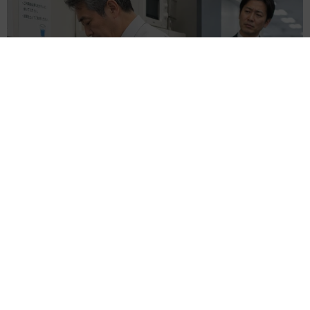
オフィスに置かれたウォーターサーバー 空の2Lボトル持参し
毎日給水する男性社員→総務担当者の注意にまさかの逆ギレ！
【弁護士が解説】
長澤 芳子
2026.08.08
「我慢できず」村上佳菜子、イケメン夫と全力
ハグ「可愛いふたり」「素敵なご夫婦」
まいどなメディア
2026.08.08
12歳の愛犬に変化 1歳息子の膝で甘える初め
て見せる姿に反響 これまで「見守る立場」だ
ったのに…「頭ポンポンが愛に満ちている」