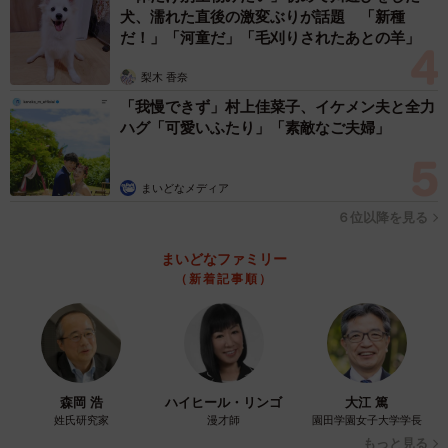
犬、濡れた直後の激変ぶりが話題 「新種
SNSユーザー達から
だ！」「河童だ」「毛刈りされたあとの羊」
「食べる側にも片付ける側にもメリットがあり好感です」
梨木 香奈
「お高い薄いお茶碗にはごはんがつかない気がする。分厚
「我慢できず」村上佳菜子、イケメン夫と全力
く重い安いお茶碗やファミレスのライスのお皿にはもれな
ハグ「可愛いふたり」「素敵なご夫婦」
くつく気がする。今は炊飯器から直接お茶碗によそうけ
ど、昔からみたいに一旦おひつに移したごはんは器につか
まいどなメディア
ない気が。器の温度とごはんの湿度の問題なのかなと思
６位以降を見る
う。」
まいどなファミリー
「カインズに行くのです・・・ カインズホームセンターの
（新着記事順）
PBにこのタイプのつぶつぶ加工した『ごはんがつきにくい
茶碗』シリーズがあります。」
など数々のコメントが寄せられた今回の投稿。今使ってい
るお茶碗に不満のある方はぜひ参考にされたい。
森岡 浩
ハイヒール・リンゴ
大江 篤
姓氏研究家
漫才師
園田学園女子大学学長
もっと見る