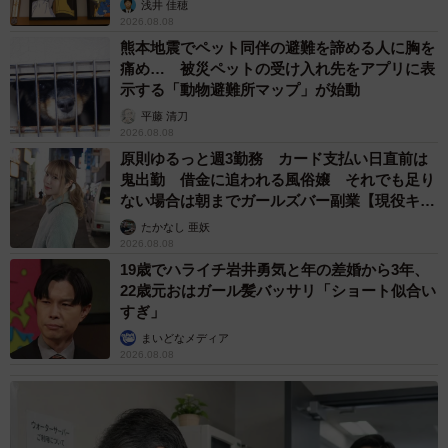
浅井 佳穂
2026.08.08
熊本地震でペット同伴の避難を諦める人に胸を
痛め… 被災ペットの受け入れ先をアプリに表
示する「動物避難所マップ」が始動
平藤 清刀
2026.08.08
原則ゆるっと週3勤務 カード支払い日直前は
鬼出勤 借金に追われる風俗嬢 それでも足り
ない場合は朝までガールズバー副業【現役キャ
ストに取材】
たかなし 亜妖
2026.08.08
19歳でハライチ岩井勇気と年の差婚から3年、
22歳元おはガール髪バッサリ「ショート似合い
すぎ」
まいどなメディア
2026.08.08