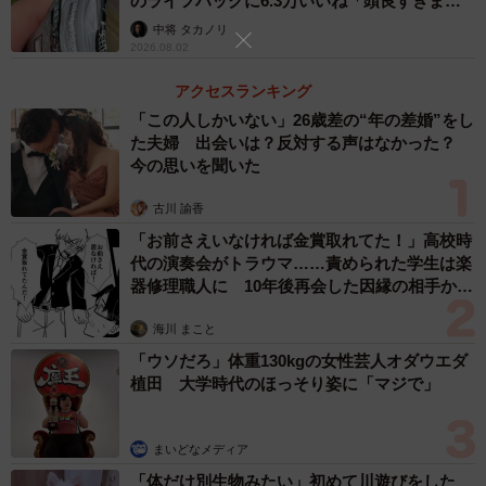
のライフハックに6.3万いいね「頭良すぎま
す」
2/2
中将 タカノリ
2026.08.02
このしゃもじ、ご飯がこびりつかなくて便利ですよね
アクセスランキング
「この人しかいない」26歳差の“年の差婚”をし
ーー投稿に大きな反響がありました。
た夫婦 出会いは？反対する声はなかった？
今の思いを聞いた
GUTTI：Xでバズるのはこれが初めてというわけでもないの
古川 諭香
で、そこについては特に何も…というのが正直なところで
「お前さえいなければ金賞取れてた！」高校時
す。しかし寄せられた引用やリプライを拝見すると、「こ
代の演奏会がトラウマ……責められた学生は楽
れだとしゃもじと同じで凸凹の間にデンプンが残って洗う
器修理職人に 10年後再会した因縁の相手から
のが面倒」「いや、実際に洗うのも楽だ」という真逆の意
思わぬ申し出【漫画】
海川 まこと
見がそこそこの数寄せられていたのは気になりました。洗
「ウソだろ」体重130kgの女性芸人オダウエダ
う時に使用するスポンジや洗剤、洗い方によって変わるの
植田 大学時代のほっそり姿に「マジで」
でしょうか？暇な時にでも調べてみたいと思います。
◇ ◇
まいどなメディア
「体だけ別生物みたい」初めて川遊びをした