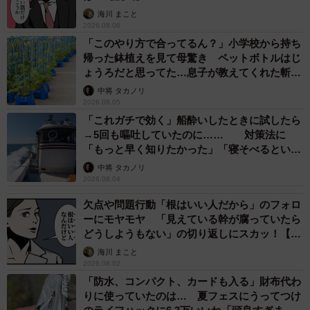
GUTTI：私は普段から、それこそ親の仇の如く徹底してお
海川 まこと
茶碗に米粒を残さないように食べてはいるのですが、そう
2026.08.06
いった人間にとってもやはり楽に食べられて良い食器でし
「このやり方で合ってるん？」小学校から持ち
帰った鉢植えを見て母驚き ペットボトルはじ
た。またお茶碗にふんわりとお米が盛り付けられる形にな
ょうろだと思ってた…息子が教えてくれた斬新
るため、ルートインややよい軒で使用されているような
な水やりとは
中将 タカノリ
「ご飯を盛り付ける機械」とのシナジーも抜群だなと。
2026.08.05
「これガチで効く」船酔いしたときに試したら
→5回も嘔吐していたのに…… 対策法に
「もっと早く知りたかった」「寝そべるといい
らしい」
中将 タカノリ
2026.08.04
欠点や問題行動「根はいい人だから」のフォロ
ーにモヤモヤ 「見えている幹が腐っていたら
どうしようもない」の切り返しにスカッ！【漫
画】
海川 まこと
2026.08.02
「防水、コンパクト、カードも入る」財布代わ
りに使っていたのは… 夏フェスにうってつけ