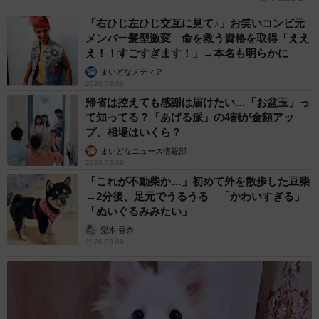
なお今回の話題を提供してくれたGUTTIさんはこの反響に
「右ひじ左ひじ交互に見て♪」お笑いコンビ元
乗じ、劇場版 『ゾンビランドサガ ゆめぎんがパラダイス』
メンバー髪型激変 命を救う資格を取得「ええ
をPRしたいという。未見の方はテレビアニメをご覧になっ
え！！すごすぎます！」→本名も明らかに
た上でぜひ劇場に足を運んでいただきたい。
まいどなメディア
2026.08.09
GUTTIさん関連情報
帰省は控えても感謝は届けたい…「お盆玉」っ
て知ってる？「あげる派」の4割が金額アッ
Xアカウント：
https://x.com/on_gutti
プ、相場はいくら？
まいどなニュース情報部
ルートインのお茶碗がしゃもじと同じ加工が施されてるん
2026.08.09
だけど、「米粒を汚く残してしまう人間がいる」という問
「これが不動柴か…」初めて外を散歩した豆柴
→2分後、足元でうるうる 「かわいすぎる」
題に『運用ではなくシステムで対応する』という姿勢に好
「ぬいぐるみみたい」
感が持てる。
pic.twitter.com/fQJgGth9vv
梨木 香奈
2026.08.09
— GUTTI@ゾンビランドサガはいいぞ (@on_gutti)
November 14, 2025