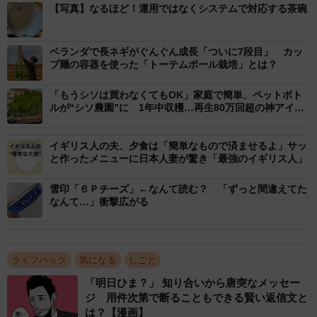
【写真】なるほど！運用ではなくシステムで対応する茶碗
表面に凹凸をつけるエンボス加工を施すことで、米粒がへ
ばりつきにくくなったこのお茶碗。しゃもじではよく見か
ベランダで長ネギがぐんぐん成長「ついに7段目」 カッ
ける加工だが、お茶碗にも同様のものがあるとは驚きだ。
プ麺の容器を使った「トーテムポール栽培」とは？
GUTTIさんにお話を聞いた。
「もうシソは買わなくてもOK」家庭で簡単、ペットボト
ルが“シソ農園”に 1年中収穫…再生80万回超の神アイデ
ア
ーーこの茶碗をご覧になって。
イギリス人の夫、夕食は「簡単なもので済ませるよ」サッ
と作ったメニューに日本人妻が驚き「最強のイギリス人」
GUTTI：投稿通り「使う人間のマナーや良心に頼るのでは
なく、そもそもそうならないようにしよう」という発想は
雪印「６Ｐチーズ」←なんて読む？ 「ずっと間違えてた
なんて…」衝撃広がる
見事だな、という感想でした。この世全てのお茶碗がこう
なったら、世界は一歩平和に近付きそうですね。とりあえ
ず我が家も次にお茶碗を買い替える時はこれにします。
ライフハック
気になる
しごと
ーー使い心地はいかがでしたか？
「明日ひま？」 知り合いから唐突なメッセー
ジ 用件次第で断ることもできる賢い返信文と
は？【漫画】