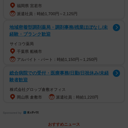
福岡県 宮若市
派遣社員：時給1,700円～2,125円
地域密着型調剤薬局・調剤事務/残業ほぼなし/未
1/2
経験・ブランク歓迎
こちらが運用ではなくシステムで対応する茶碗（GUTTIさん提供）
サイコウ薬局
千葉県 船橋市
アルバイト・パート：時給1,150円～1,250円
総合病院での受付・医療事務/日勤/日祝休み/未経
験者歓迎
株式会社グロップ倉敷オフィス
岡山県 倉敷市
派遣社員：時給1,220円
Sponsored by
おすすめニュース