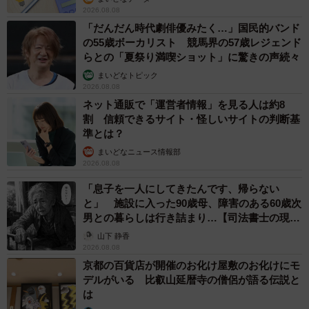
2026.08.08
「だんだん時代劇俳優みたく…」国民的バンド
の55歳ボーカリスト 競馬界の57歳レジェンド
らとの「夏祭り満喫ショット」に驚きの声続々
まいどなトピック
2026.08.08
ネット通販で「運営者情報」を見る人は約8
割 信頼できるサイト・怪しいサイトの判断基
準とは？
まいどなニュース情報部
2026.08.08
「息子を一人にしてきたんです、帰らない
と」 施設に入った90歳母、障害のある60歳次
男との暮らしは行き詰まり…【司法書士の現場
から】
山下 静香
2026.08.08
京都の百貨店が開催のお化け屋敷のお化けにモ
デルがいる 比叡山延暦寺の僧侶が語る伝説と
は