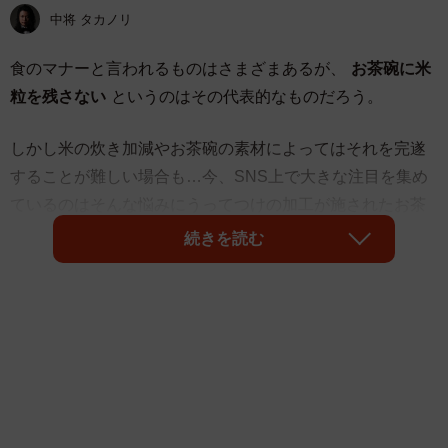
中将 タカノリ
食のマナーと言われるものはさまざまあるが、
お茶碗に米
粒を残さない
というのはその代表的なものだろう。
しかし米の炊き加減やお茶碗の素材によってはそれを完遂
することが難しい場合も…今、SNS上で大きな注目を集め
ているのはそんな悩みにうってつけの加工が施されたお茶
碗だ。
続きを読む
「ルートインのお茶碗がしゃもじと同じ加工が施されてる
んだけど、『米粒を汚く残してしまう人間がいる』という
問題に『運用ではなくシステムで対応する』という姿勢に
好感が持てる。」
と件の茶碗を紹介したのは
GUTTIさん
（@on_gutti）。