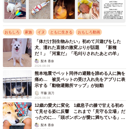
おもしろ
家族
イヌ
ともに生きる
おもしろ動画
「体だけ別生物みたい」初めて川遊びをした
犬、濡れた直後の激変ぶりが話題 「新種
だ！」「河童だ」「毛刈りされたあとの羊」
梨木 香奈
2026.08.09
熊本地震でペット同伴の避難を諦める人に胸を
痛め… 被災ペットの受け入れ先をアプリに表
示する「動物避難所マップ」が始動
平藤 清刀
2026.08.08
12歳の愛犬に変化 1歳息子の膝で甘える初め
て見せる姿に反響 これまで「見守る立場」だ
ったのに…「頭ポンポンが愛に満ちている」
「尊…」
梨木 香奈