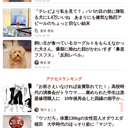
2026.08.08
「テレビより私を見て？」パパの目の前に陣取
る犬に1.4万いいね あまりにも健気な熱烈ア
ピールのちょっと切ない結末
梨木 香奈
2026.08.08
飼い主が食べているヨーグルトをもらえなかっ
た犬さん、爆裂に拗ねた顔がかわいすぎ「鼻息
フスフス」「反則レベル」
椎名 碧
2026.08.06
アクセスランキング
「お前さえいなければ金賞取れてた！」高校時
代の演奏会がトラウマ……責められた学生は楽
器修理職人に 10年後再会した因縁の相手から
思わぬ申し出【漫画】
海川 まこと
「ウソだろ」体重130kgの女性芸人オダウエダ
植田 大学時代のほっそり姿に「マジで」