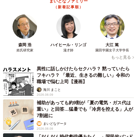
まいどなファミリー
（新着記事順）
森岡 浩
ハイヒール・リンゴ
大江 篤
姓氏研究家
漫才師
園田学園女子大学学長
もっと見る
異性に話しかけたらセクハラ？ 黙っていたら
フキハラ？ 「最近、生きるの難しい」令和の
職場で悩む上司【漫画】
海川 まこと
2026.08.09
補助があっても約9割が「夏の電気・ガス代は
重い」と回答…猛暑でも「冷房を控える」人が
7割超に
まいどなデータ
2026.08.08
「だんだん時代劇俳優みたく…」国民的バンド