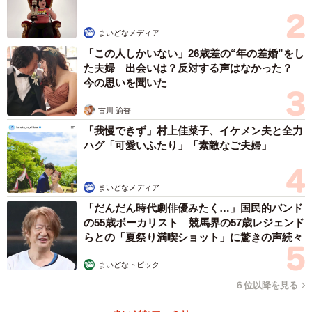
まいどなメディア
「この人しかいない」26歳差の“年の差婚”をし
た夫婦 出会いは？反対する声はなかった？
今の思いを聞いた
古川 諭香
「我慢できず」村上佳菜子、イケメン夫と全力
ハグ「可愛いふたり」「素敵なご夫婦」
まいどなメディア
「だんだん時代劇俳優みたく…」国民的バンド
の55歳ボーカリスト 競馬界の57歳レジェンド
らとの「夏祭り満喫ショット」に驚きの声続々
まいどなトピック
６位以降を見る