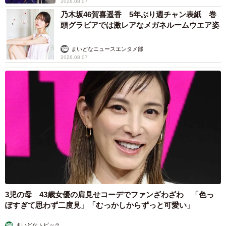
2026.08.07
乃木坂46賀喜遥香 5年ぶり週チャン表紙 巻
頭グラビアでは激レアなメガネルームウエア姿
まいどなニュースエンタメ部
2026.08.07
3児の母 43歳女優の肩見せコーデでファンざわざわ 「色っ
ぽすぎて思わず二度見」「むっかしからずっと可愛い」
まいどなトピック