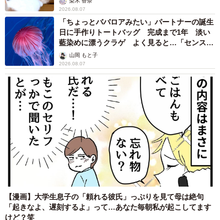
梨木 香奈
2026.08.07
「ちょっとババロアみたい」パートナーの誕生
日に手作りトートバッグ 完成まで1年 淡い
藍染めに漂うクラゲ よく見ると…「センスす
ごい」
山岡 もと子
2026.08.07
【漫画】大学生息子の「頼れる彼氏」っぷりを見て母は絶句
「起きなよ、遅刻するよ」って…あなた毎朝私が起こしてます
けど？笑