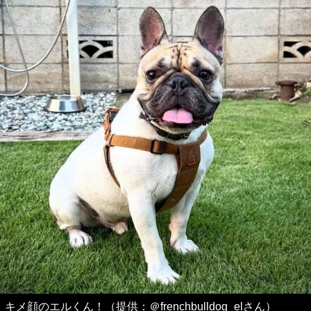
キメ顔のエルくん！（提供：＠frenchbulldog_elさん）