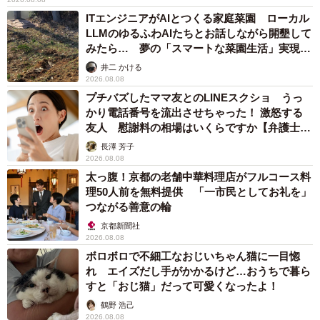
ITエンジニアがAIとつくる家庭菜園 ローカル
LLMのゆるふわAIたちとお話しながら開墾して
みたら… 夢の「スマートな菜園生活」実現な
るか
井二 かける
2026.08.08
プチバズしたママ友とのLINEスクショ うっ
かり電話番号を流出させちゃった！ 激怒する
友人 慰謝料の相場はいくらですか【弁護士が
解説】
長澤 芳子
2026.08.08
太っ腹！京都の老舗中華料理店がフルコース料
理50人前を無料提供 「一市民としてお礼を」
つながる善意の輪
京都新聞社
2026.08.08
ボロボロで不細工なおじいちゃん猫に一目惚
れ エイズだし手がかかるけど…おうちで暮ら
すと「おじ猫」だって可愛くなったよ！
鶴野 浩己
2026.08.08