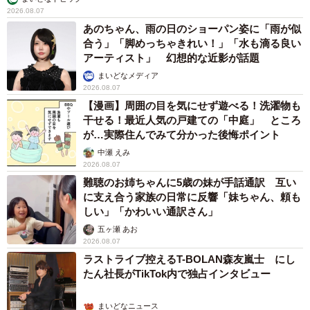
2026.08.07
あのちゃん、雨の日のショーパン姿に「雨が似
合う」「脚めっちゃきれい！」「水も滴る良い
アーティスト」 幻想的な近影が話題
まいどなメディア
2026.08.07
【漫画】周囲の目を気にせず遊べる！洗濯物も
干せる！最近人気の戸建ての「中庭」 ところ
が…実際住んでみて分かった後悔ポイント
中瀬 えみ
2026.08.07
難聴のお姉ちゃんに5歳の妹が手話通訳 互い
に支え合う家族の日常に反響「妹ちゃん、頼も
しい」「かわいい通訳さん」
五ヶ瀬 あお
2026.08.07
ラストライブ控えるT-BOLAN森友嵐士 にし
たん社長がTikTok内で独占インタビュー
まいどなニュース