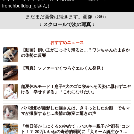
frenchbulldog_elさん）
まだまだ画像は続きます。画像（3/6）
↓ スクロールで次の写真 ↓
おすすめニュース
【動画】飼い主がこっそり帰ると…？ワンちゃんのまさか
の体勢に反響
【写真】ソファーでくつろぐエルくん発見！
超夏休みモード！息子×犬のゴロ寝&へそ天姿に思わずニヤ
ける「幸せすぎる」「これになりたい」
パパ撮影が撮影した猫さんは、きりっとしたお顔 でもマ
マが撮影すると…表情の激変に驚きの声
「毎日笑かしにくるのやめて」ハスキー親子が“顔芸”コン
ト！？ 20万いいねの奇跡的瞬間に「犬ミーム誕生か？」