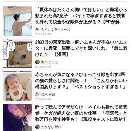
「夏休みはたくさん働いてほしい」と職場から
頼まれた高2息子 バイトで稼ぎすぎると扶養
を外れて税金や保険料が上がる？【FPが解
説】
もくもくライターズ
2026.08.08
2泊3日の東京出張→飼い主さんが不在中ハムス
ターに異変 眉間にできた深いしわ、「急に老
けた？」【漫画】
海川 まこと
2026.08.08
赤ちゃんが気になる？ひょっこり顔を出す2匹
の猫の愛らしさに悶絶…！ 「こんなかわいい
構図あります？」「ベストショットすぎる！」
梨木 香奈
2026.08.08
酔って転んでアザだらけ ネイルも折れて超悲
惨 ケガが絶えない夜のお仕事 「病院代」と
数万円を渡す神客も！【現役キャストに取材】
たかなし 亜妖