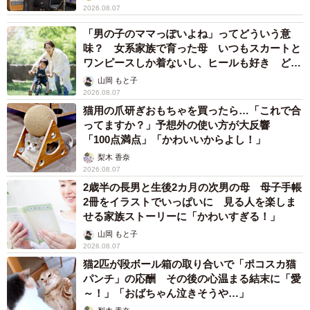
2026.08.07
「男の子のママっぽいよね」ってどういう意
味？ 女系家族で育った母 いつもスカートと
ワンピースしか着ないし、ヒールも好き どの
へんが…
山岡 もと子
2026.08.07
猫用の爪研ぎおもちゃを買ったら…「これで合
ってますか？」予想外の使い方が大反響
「100点満点」「かわいいからよし！」
梨木 香奈
2026.08.07
2歳半の長男と生後2カ月の次男の母 母子手帳
2冊をイラストでいっぱいに 見る人を楽しま
せる家族ストーリーに「かわいすぎる！」
山岡 もと子
2026.08.07
猫2匹が段ボール箱の取り合いで「ポコスカ猫
パンチ」の応酬 その後の心温まる結末に「愛
～！」「おばちゃん泣きそうや…」