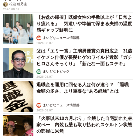
松波 穂乃圭
2026.08.07
【お盆の帰省】既婚女性の半数以上が「日常よ
り疲れる」 気遣いや準備で深まる夫婦の温度
感ギャップ鮮明に
まいどなニュース情報部
2026.08.07
父は「エミー賞」主演男優賞の真田広之 31歳
イケメン俳優が長髪ヒゲのワイルド近影「ガチ
ヒロさんそっくり」「新たな一面もステキ」
まいどなトピック
2026.08.07
退職金を運用に回せる人は何が違う？ 「退職
金額の多さ」より重要な“ある経験”とは
まいどなニュース情報部
2026.08.07
「火事以来10カ月ぶり」全焼した自宅訪れた林
家ぺー 内装も壁も取り払われスケルトン状態
の部屋に呆然