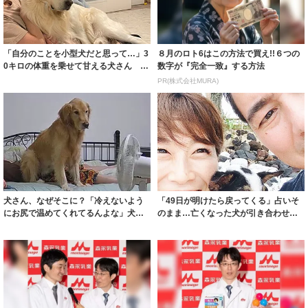
「自分のことを小型犬だと思って…」3
８月のロト6はこの方法で買え!!６つの
0キロの体重を乗せて甘える犬さん
数字が『完全一致』する方法
「赤ちゃん...
PR(株式会社MURA)
犬さん、なぜそこに？「冷えないよう
「49日が明けたら戻ってくる」占いそ
にお尻で温めてくれてるんよな」犬が
のまま…亡くなった犬が引き合わせて
座っていたの...
くれたのは...