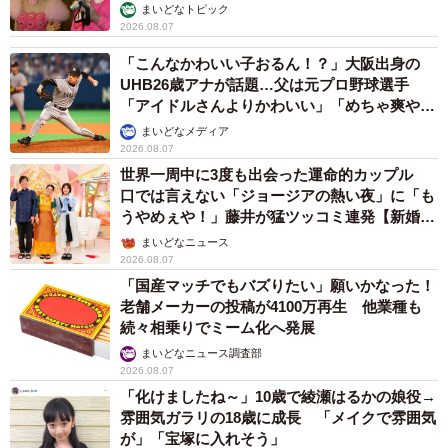
まいどなトピック
2026.08.07
「こんなかわいい子おるん！？」大阪出身の
UHB26歳アナが話題…父は元プロ野球選手
「アイドルさんよりかわいい」「めちゃ爽や
か」
まいどなメディア
2026.08.07
世界一周中に3度も出会った運命的カップル
口では言えない「ジョージアの熱い夜」に「も
うやめぇや！」藤井が猛ツッコミ連発【新婚さ
ん】
まいどなニュース
2026.08.07
「国産マッチでもバズりたい」願いかなった！
老舗メーカーの投稿が4100万再生 他業種も
続々相乗りでミーム化へ発展
まいどなニュース調査部
2026.08.07
「化けましたね～」10歳で綾瀬はるかの娘役→
雰囲気ガラリの18歳に成長 「メイクで雰囲気
が」「宝塚に入れそう」