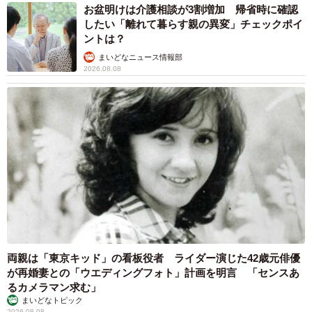
お盆明けは介護相談が3割増加 帰省時に確認
したい「離れて暮らす親の異変」チェックポイ
ントは？
まいどなニュース情報部
2026.08.08
両親は「東京キッド」の看板役者 ライダー演じた42歳元俳優
が再婚妻との「ウエディングフォト」計画を明言 「センスあ
るカメラマン求む」
まいどなトピック
2026.08.08