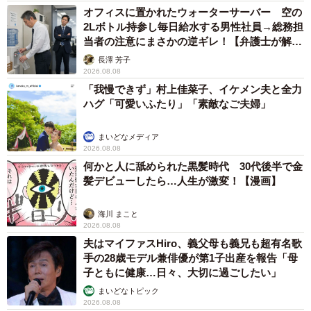
オフィスに置かれたウォーターサーバー 空の
2Lボトル持参し毎日給水する男性社員→総務担
当者の注意にまさかの逆ギレ！【弁護士が解
説】
長澤 芳子
2026.08.08
「我慢できず」村上佳菜子、イケメン夫と全力
ハグ「可愛いふたり」「素敵なご夫婦」
まいどなメディア
2026.08.08
何かと人に舐められた黒髪時代 30代後半で金
髪デビューしたら…人生が激変！【漫画】
海川 まこと
2026.08.08
夫はマイファスHiro、義父母も義兄も超有名歌
手の28歳モデル兼俳優が第1子出産を報告「母
子ともに健康…日々、大切に過ごしたい」
まいどなトピック
2026.08.08