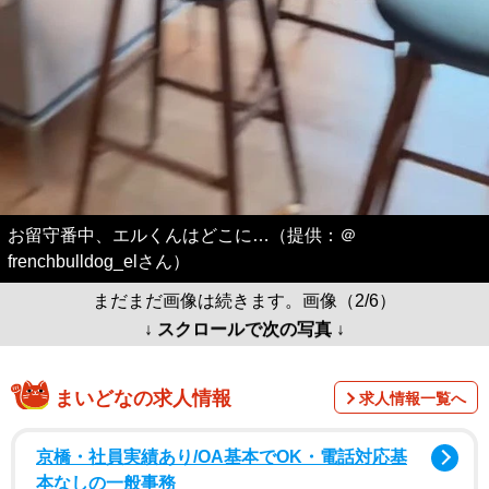
お留守番中、エルくんはどこに…（提供：＠
frenchbulldog_elさん）
まだまだ画像は続きます。画像（2/6）
↓ スクロールで次の写真 ↓
まいどなの求人情報
求人情報一覧へ
京橋・社員実績あり/OA基本でOK・電話対応基
本なしの一般事務