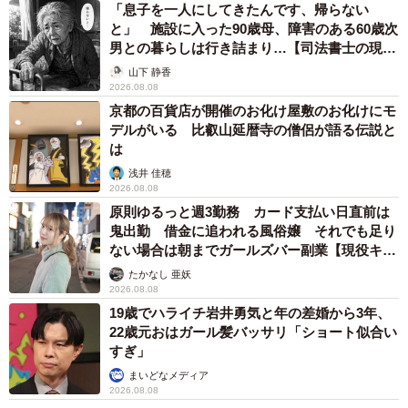
「息子を一人にしてきたんです、帰らない
と」 施設に入った90歳母、障害のある60歳次
男との暮らしは行き詰まり…【司法書士の現場
から】
山下 静香
2026.08.08
京都の百貨店が開催のお化け屋敷のお化けにモ
デルがいる 比叡山延暦寺の僧侶が語る伝説と
は
浅井 佳穂
2026.08.08
原則ゆるっと週3勤務 カード支払い日直前は
鬼出勤 借金に追われる風俗嬢 それでも足り
ない場合は朝までガールズバー副業【現役キャ
ストに取材】
たかなし 亜妖
2026.08.08
19歳でハライチ岩井勇気と年の差婚から3年、
22歳元おはガール髪バッサリ「ショート似合い
すぎ」
まいどなメディア
2026.08.08