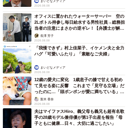
まいどなメディア
あれ、「推し活」は日常をちょっと豊かにしてくれる、立
2026.08.08
派なコミュニケーションツールになるのかもしれません
オフィスに置かれたウォーターサーバー 空の
ね。
2Lボトル持参し毎日給水する男性社員→総務担
当者の注意にまさかの逆ギレ！【弁護士が解
説】
◇ ◇
長澤 芳子
2026.08.08
「我慢できず」村上佳菜子、イケメン夫と全力
◆はいどろ漫画 日常の事件や、身近なスカッと話をお届
ハグ「可愛いふたり」「素敵なご夫婦」
け！【はいどろ漫画】のInstagramで連載漫画を描いてま
す。
まいどなメディア
2026.08.08
Instagramはこちら→
12歳の愛犬に変化 1歳息子の膝で甘える初め
https://www.instagram.com/haidoromanga
て見せる姿に反響 これまで「見守る立場」だ
ったのに…「頭ポンポンが愛に満ちている」
◇ ◇
「尊…」
梨木 香奈
2026.08.08
夫はマイファスHiro、義父母も義兄も超有名歌
手の28歳モデル兼俳優が第1子出産を報告「母
子ともに健康…日々、大切に過ごしたい」