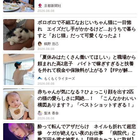
京都新聞社
2026.08.08
ボロボロで不細工なおじいちゃん猫に一目惚
れ エイズだし手がかかるけど…おうちで暮ら
すと「おじ猫」だって可愛くなったよ！
鶴野 浩己
2026.08.08
「夏休みはたくさん働いてほしい」と職場から
頼まれた高2息子 バイトで稼ぎすぎると扶養
を外れて税金や保険料が上がる？【FPが解
説】
もくもくライターズ
2026.08.08
赤ちゃんが気になる？ひょっこり顔を出す2匹
の猫の愛らしさに悶絶…！ 「こんなかわいい
構図あります？」「ベストショットすぎる！」
梨木 香奈
2026.08.08
酔って転んでアザだらけ ネイルも折れて超悲
惨 ケガが絶えない夜のお仕事 「病院代」と
数万円を渡す神客も！【現役キャストに取材】