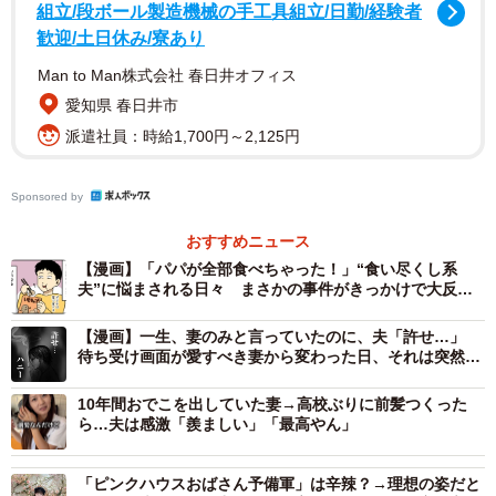
組立/段ボール製造機械の手工具組立/日勤/経験者
征の予定を言うのも気まずくなってました」
歓迎/土日休み/寮あり
Man to Man株式会社 春日井オフィス
夫婦といえど、趣味の違いはあるもの。けれど、あからさ
愛知県 春日井市
まに水を差されるのはやはり辛かったといいます。
派遣社員：時給1,700円～2,125円
ある日見つけた「まさかの証拠」
Sponsored by
そんなモヤモヤを抱えていたある日、思いもよらぬ事実が
発覚します。
おすすめニュース
【漫画】「パパが全部食べちゃった！」“食い尽くし系
夫”に悩まされる日々 まさかの事件がきっかけで大反
「クローゼットの中を整理していたら、奥の方から美少女
省…何があった？
アニメキャラのキーホルダーやフィギュア、ライブ用のペ
【漫画】一生、妻のみと言っていたのに、夫「許せ…」
ンライトがごそっと出てきたんです。私のものじゃない…
待ち受け画面が愛すべき妻から変わった日、それは突然だ
った
ということは、夫の！？と、すごく驚きましたね」
10年間おでこを出していた妻→高校ぶりに前髪つくった
ら…夫は感激「羨ましい」「最高やん」
思わず「えっ？」と声が出たC子さん。夫に問いただすと、
最初は「昔ちょっと見てただけ」とごまかしていたもの
「ピンクハウスおばさん予備軍」は辛辣？→理想の姿だと