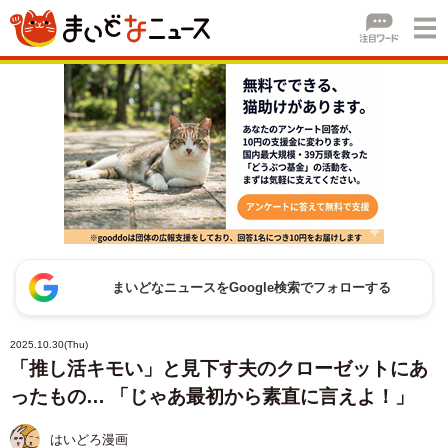
まいどなニュースをGoogle検索でフォローする
2025.10.30(Thu)
「推し活キモい」と見下す夫のクローゼットにあ
ったもの… 「じゃあ最初から素直に言えよ！」
はいどろ漫画