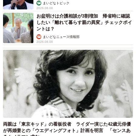
まいどなトピック
2026.08.08
お盆明けは介護相談が3割増加 帰省時に確認
したい「離れて暮らす親の異変」チェックポイ
ントは？
まいどなニュース情報部
2026.08.08
両親は「東京キッド」の看板役者 ライダー演じた42歳元俳優
が再婚妻との「ウエディングフォト」計画を明言 「センスあ