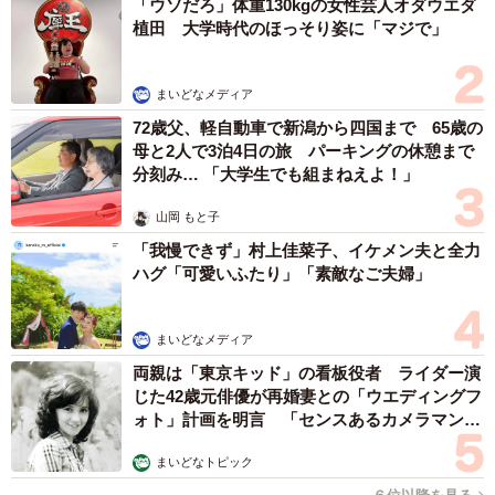
夫もたまに配信でアニメを一緒に観たり、こっそりスマホ
「ウソだろ」体重130kgの女性芸人オダウエダ
植田 大学時代のほっそり姿に「マジで」
ゲームのガチャを引いている姿も目撃されているとか。
「趣味って誰かと比べるものじゃないし、恥ずかしがるも
まいどなメディア
のでもないはず。楽しいものを楽しいって言える空気があ
72歳父、軽自動車で新潟から四国まで 65歳の
母と2人で3泊4日の旅 パーキングの休憩まで
るのが、本当の安心感なんじゃないかなって、最近やっと
分刻み… 「大学生でも組まねえよ！」
思えるようになりました」
山岡 もと子
◇ ◇
「我慢できず」村上佳菜子、イケメン夫と全力
ハグ「可愛いふたり」「素敵なご夫婦」
ふとしたきっかけで、身近な人に隠していた趣味がバレて
しまったーーC子さん夫婦のような事件も、世間ではしばし
まいどなメディア
ば起こっているようです。以下に、寄せられた体験談をい
両親は「東京キッド」の看板役者 ライダー演
くつかご紹介します。
じた42歳元俳優が再婚妻との「ウエディングフ
ォト」計画を明言 「センスあるカメラマン求
む」
・学生時代から某男性アイドルグループが大好きなんです
まいどなトピック
が、結婚してからはさすがに部屋に写真やポスターを飾る