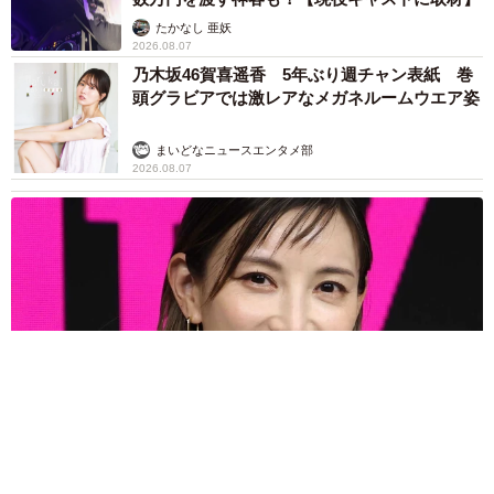
たかなし 亜妖
2026.08.07
乃木坂46賀喜遥香 5年ぶり週チャン表紙 巻
頭グラビアでは激レアなメガネルームウエア姿
まいどなニュースエンタメ部
2026.08.07
3児の母 43歳女優の肩見せコーデでファンざわざわ 「色っ
ぽすぎて思わず二度見」「むっかしからずっと可愛い」