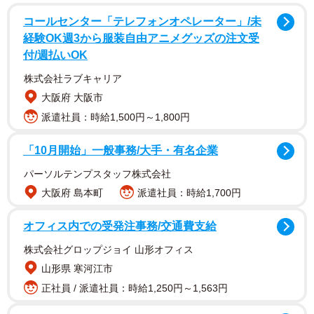
東京都在住の会社員・C子さん（40代・女性）もそのひと
コールセンター「テレフォンオペレーター」/未
り。「好きなものを楽しみたいだけなのに、まるで『いい
経験OK週3から服装自由アニメグッズの注文受
歳して恥ずかしい』みたいな扱いをされるのがつらかった
付/週払いOK
んですよね…」と語ります。
株式会社ラブキャリア
大阪府 大阪市
推し活をバカにする夫にモヤモヤ
派遣社員：時給1,500円～1,800円
「私は昔から漫画やアニメが好きで、休日にはグッズを見
「10月開始」一般事務/大手・有名企業
に行ったり、たまにイベントにも遠征したりしてたんで
パーソルテンプスタッフ株式会社
す。でも、結婚してから夫がすごく冷ややかで…」
大阪府 島本町
派遣社員：時給1,700円
C子さんによると、夫は彼女の推し活に対し、どこか見下す
オフィス内での受発注事務/交通費支給
ような態度をとるようになったそうです。
株式会社グロップジョイ 山形オフィス
「『いい歳してアニメ？』『俺はファッションとか音楽し
山形県 寒河江市
か興味ないわ〜』って。言い方にトゲがあるというか、こ
正社員 / 派遣社員：時給1,250円～1,563円
っちの楽しみをちょっと下に見ている感じで、だんだん遠