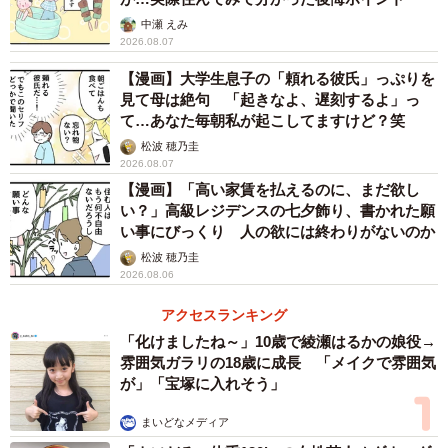
中瀬 えみ
2026.08.07
【漫画】大学生息子の「頼れる彼氏」っぷりを
見て母は絶句 「起きなよ、遅刻するよ」っ
て…あなた毎朝私が起こしてますけど？笑
松波 穂乃圭
2026.08.07
【漫画】「高い家賃を払えるのに、まだ欲し
い？」高級レジデンスの七夕飾り、書かれた願
い事にびっくり 人の欲には終わりがないのか
松波 穂乃圭
2026.08.06
2/5
アクセスランキング
「化けましたね～」10歳で綾瀬はるかの娘役→
クローゼットの奥には、とんでもないモノが！？
雰囲気ガラリの18歳に成長 「メイクで雰囲気
が」「宝塚に入れそう」
この出来事をきっかけに、夫婦で「お互いの趣味を否定し
ないこと」を暗黙のルールにしたというC子さん。今では、
まいどなメディア