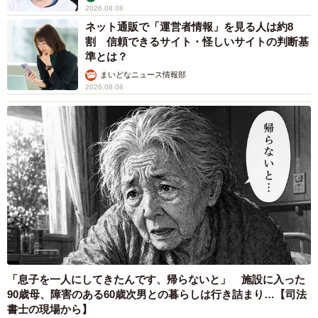
2026.08.08
・架空のアイドルがたくさん出てくるゲームが大好きなん
ネット通販で「運営者情報」を見る人は約8
ですが、営業職でスーツバシッと着てるし、社内では完全
割 信頼できるサイト・怪しいサイトの判断基
準とは？
に趣味を隠してたんです。なのに、リモート会議中にネッ
まいどなニュース情報部
ト環境が不安定で、なぜかカメラの背景が自分の実際の部
2026.08.08
屋に切り替わるという悲劇が発生。見事に、壁一面のポス
ターが公開されました（社内20人参加）。会議が滞りなく
終わったあとに自分の部屋と推しが大公開されていること
に気づき、上司が爆笑。チャットが沸きまくりました。
以来なぜか、社員から「コンビニで一番くじがありました
よ」「今度、ライブやるみたいですよ？」って推しの情報
を教えてもらえるように…。まぁ、隠さなくていいっての
はラクですね（笑）。(男性・30代・会社役員)
「息子を一人にしてきたんです、帰らないと」 施設に入った
・若い頃から特撮ヒーローが好きです。息子の保育園グッ
90歳母、障害のある60歳次男との暮らしは行き詰まり…【司法
書士の現場から】
ズにも、気合を入れた手描きのヒーローグッズを持たせて