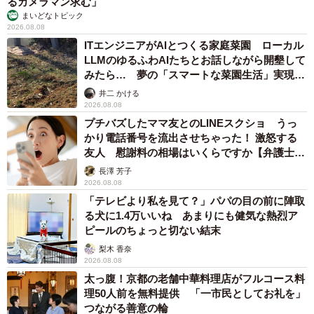
るカメラマン求む」
まいどなトピック
2026.08.08
ITエンジニアがAIとつくる家庭菜園 ローカル
LLMのゆるふわAIたちとお話しながら開墾して
みたら… 夢の「スマートな菜園生活」実現な
るか
井二 かける
2026.08.08
プチバズしたママ友とのLINEスクショ うっ
かり電話番号を流出させちゃった！ 激怒する
友人 慰謝料の相場はいくらですか【弁護士が
解説】
長澤 芳子
2026.08.08
「テレビより私を見て？」パパの目の前に陣取
る犬に1.4万いいね あまりにも健気な熱烈ア
ピールのちょっと切ない結末
梨木 香奈
2026.08.08
太っ腹！京都の老舗中華料理店がフルコース料
理50人前を無料提供 「一市民としてお礼を」
つながる善意の輪