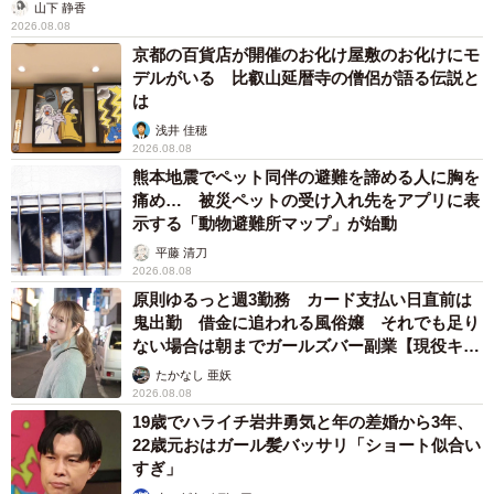
山下 静香
ました。ある日のお迎えの時間に、同じクラスのお母さん
2026.08.08
が近づいてきて「息子くんの仮面ラ◯ダーグッズ、手作り
京都の百貨店が開催のお化け屋敷のお化けにモ
デルがいる 比叡山延暦寺の僧侶が語る伝説と
ですか？本当にすごいですね」って。
は
浅井 佳穂
うっかり声が裏返りました。「あっ…えっと…違いま
2026.08.08
す！…いや…すみません、私が作りました…ハイ…」みた
熊本地震でペット同伴の避難を諦める人に胸を
痛め… 被災ペットの受け入れ先をアプリに表
いなテンパり方をしてしまって。でもそのお母さんが「私
示する「動物避難所マップ」が始動
も仮面ラ◯ダーシリーズが大好きなんです！」って爆笑し
平藤 清刀
てくれて、そこから一気にオタトークが炸裂。今では一緒
2026.08.08
に映画やヒーローショーを見に行く仲になりました。 オタ
原則ゆるっと週3勤務 カード支払い日直前は
鬼出勤 借金に追われる風俗嬢 それでも足り
バレ、ヒヤヒヤするけど…時には良縁を呼びますね。(女
ない場合は朝までガールズバー副業【現役キャ
性・20代・デザイナー)
ストに取材】
たかなし 亜妖
2026.08.08
――誰だって、何かしら「好きなこと」を持っているも
19歳でハライチ岩井勇気と年の差婚から3年、
22歳元おはガール髪バッサリ「ショート似合い
の。それを隠したり、バカにしたりするのではなく、互い
すぎ」
に理解し合える関係でいられたら…。夫婦であれ、家族で