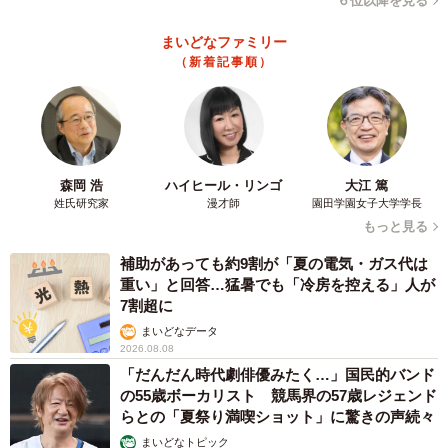
６位以降を見る
勇気もなくて、寝室のクローゼットの裏に貼ってこっそり
まいどなファミリー
楽しむのにとどめていたんです。
（新着記事順）
ある冬の日、義母が泊まりに来たときに「毛布ある？」っ
て聞かれて、うっかり「寝室のクローゼットにあります」
と言っちゃったんですよね。数分後、毛布を手に戻ってき
た義母が、なぜかこう一言。
森岡 浩
ハイヒール・リンゴ
大江 篤
姓氏研究家
漫才師
園田学園女子大学学長
もっと見る
「…あの子、王子様みたいなお顔ね」
補助があっても約9割が「夏の電気・ガス代は
えっ！？見た！？いや、見たよね！？めちゃくちゃ心臓止
重い」と回答…猛暑でも「冷房を控える」人が
7割超に
まりかけました。でも、そのあと義母が「もっと明るいと
まいどなデータ
ころに飾ったらいいのに」ってサラッと言ってくれて。…
2026.08.08
え？推し、受け入れられてる！？って逆に動揺しました
「だんだん時代劇俳優みたく…」国民的バンド
の55歳ボーカリスト 競馬界の57歳レジェンド
（笑）。その日から、リビングにもしれっとポスターを飾
らとの「夏祭り満喫ショット」に驚きの声続々
るようになりました。(女性・30代・パート)
まいどなトピック