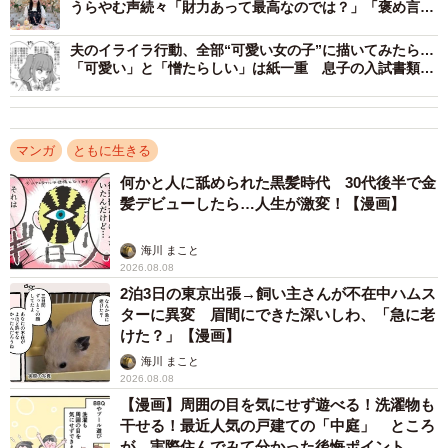
うらやむ声続々「財力あって最高なのでは？」「褒め言
の、話していくうちに観念したように白状したといいま
葉！」
す。
夫のイライラ行動、全部“可愛い女の子”に描いてみたら…
「可愛い」と「憎たらしい」は紙一重 息子の入試書類に
ダメ出しする姿に「やっぱ管理職」【漫画】
「実は、昔めちゃくちゃハマってて、グッズも捨てられな
くて…。今でもちょっとチェックしてる」
マンガ
ともに生きる
まさかの形で「隠れオタ」バレしてしまった夫。それまでC
何かと人に舐められた黒髪時代 30代後半で金
子さんの趣味を冷笑していた夫が、実は美少女アニメが大
髪デビューしたら…人生が激変！【漫画】
好きな同じ穴のムジナだったというオチに、C子さんはなん
海川 まこと
とも言えない気持ちになったそうです。
2026.08.08
2泊3日の東京出張→飼い主さんが不在中ハムス
「だったら最初から素直に言えばよかったのに…って。私
ターに異変 眉間にできた深いしわ、「急に老
は堂々と楽しんでるのに、なんで夫はコソコソ隠れて、し
けた？」【漫画】
かもこちらを見下す必要があったんだろう？って思いまし
海川 まこと
2026.08.08
た」
【漫画】周囲の目を気にせず遊べる！洗濯物も
干せる！最近人気の戸建ての「中庭」 ところ
趣味に優劣なんて、ない
が…実際住んでみて分かった後悔ポイント