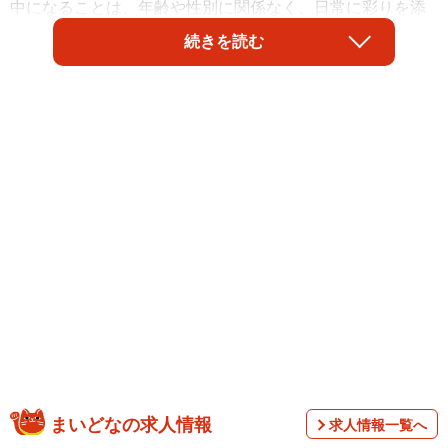
中になることは、年齢や性別に関係なく、日常に彩りを添
える大切な楽しみですよね。
続きを読む
しかし、家族の理解が得られるとは限りません。特にパー
トナーから、趣味に対して白い目を向けられてしまう…そ
んな悩みを抱える人も少なくないようです。
まいどなの求人情報
求人情報一覧へ