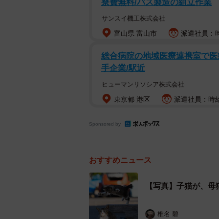
寮費無料/バス製造の組立作業
サンスイ機工株式会社
富山県 富山市
派遣社員：時給
総合病院の地域医療連携室で医療
フライングボディアタック！【提
手企業/駅近
ヒューマンリソシア株式会社
――写真はどこで撮影を？
東京都 港区
派遣社員：時給1
「宮城県の猫島・田代島で撮影しま
Sponsored by
と、遊び足りなくてちょっかいを出
――空中で飛びかかる瞬間を見事に
おすすめニュース
「母猫の表情も見える位置から撮ろ
【写真】子猫が、母
うろうろしていたので、もしかした
て、ちょうど空中に浮いた瞬間を狙
椎名 碧