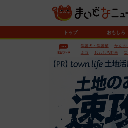
ニ
トップ
おもしろ
ュ
ー
保護犬・保護猫
かんさ
ス
一
ネコ
おもしろ動画
災
覧