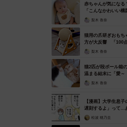
赤ちゃんが気になる
「こんなかわいい構
沖 昌之 猫写真展「これネコ それネコ？ここ
梨木 香奈
【10月19日～11月16
猫用の爪研ぎおもち
沖昌之 猫写真展 「これ
方が大反響 「10
梨木 香奈
東京や大阪などフジフイ
コ？」が函館の古刹へ。
猫2匹が段ボール箱
FUJICOLOR PREMI
温まる結末に「愛～
美しい色合いの展示です
梨木 香奈
— 猫写真家 沖 昌之 (MASAYU
【漫画】大学生息子
ジャンプする子猫の姿には、無邪気
遅刻するよ」って…
日常のひとコマを“奇跡の瞬間”に変
松波 穂乃圭
すね。