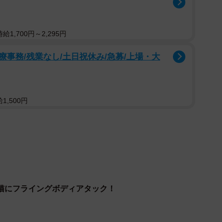
1,700円～2,295円
1/2
事務/残業なし/土日祝休み/急募/上場・大
供：猫写真家 沖 昌之（MASAYUKI OKIさん）】
,500円
した。ごはんを食べ終えてのんびりしているお母さん猫
していた子猫のひとコマです」
捉えられていますね。
うと思って立ち位置を決めました。子猫が何度か周りを
猫にフライングボディアタック！
ら飛ぶかもと構えていたんです。タイミングを見計らっ
いました」