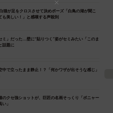
感想は？
 白猫が足をクロスさせて決めポーズ「白鳥の湖が聞こ
ても美しい！」と感嘆する声殺到
せたなぁっていうくらいでしたね」
、子猫は？
セミ」だった…壁に“貼りつく”姿がセミみたい「このま
と話題に
うしようかな』と悩んでるそぶりをしてました」
した。
空中で立ったまま静止！？「何かワザが出そうな感じ」
ターの技の名前を挙げてる方が多くて、“あー確かに見
」
意識していることは？
猫のクセ強ショットが、巨匠の名画そっくり「ボニャー
高い」
間を撮るようにしています。あとは、近所の方に迷惑を