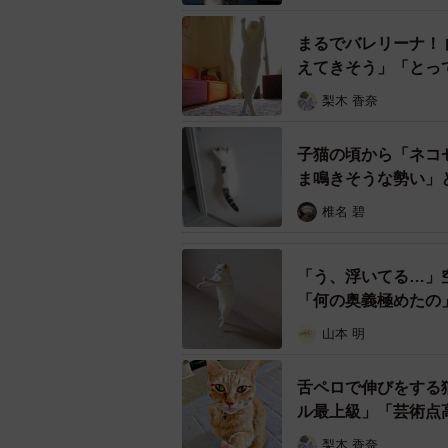
――写真を撮影された時の率直なご
まるでバレリーナ！
えてきそう」「とっ
「いいタイミングでシャッターが押
梨木 香奈
――この“ジャンプの瞬間”の前後に
子猫の頃から「ネコ
ま鳴きそうな勢い」
「子猫が後ろから『飛ぼうかな、ど
椎名 碧
――投稿に多くの反響が寄せられま
「う、浮いてる…」
「自分もやってたゲームのキャラク
「何の奥義極めたの
えるわ〜”って思いました」
山本 明
――猫たちを撮影する際、普段から
舌ペロで伸びをする
ル最上級」「芸術点
「その子らしさとか、心が見える瞬
かけないようにすることですね」
梨木 香奈