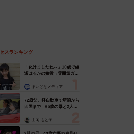
セスランキング
「化けましたね～」10歳で綾
瀬はるかの娘役→雰囲気ガラ
リの18歳に成長 「メイクで
雰囲気が」「宝塚に入れそ
まいどなメディア
う」
72歳父、軽自動車で新潟から
四国まで 65歳の母と2人で
3泊4日の旅 パーキングの休
憩まで分刻み… 「大学生で
山岡 もと子
も組まねえよ！」
3児の母 43歳女優の肩見せ