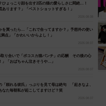
？ひょっこり顔を出す2匹の猫の愛らしさに悶絶…！
2/2
図あります？」「ベストショットすぎる！」
はテラ！」【提供：猫写真家 沖 昌之（MASAYUKI OKIさん）】
2026.08.08
日 写真展のご案内（函館）】
ゃを買ったら…「これで合ってますか？」予想外の使い
ネコ それネコ？ここはテラ！」
0点満点」「かわいいからよし！」
2026.08.07
ルムを巡回した最新作「これネコ それネ
の取り合いで「ポコスカ猫パンチ」の応酬 その後の心
UM PRINTで写真プリントされているので とても
！」「おばちゃん泣きそうや…」
。…
pic.twitter.com/pXiLMnFJu2
2026.08.07
KI OKI) (@okirakuoki)
October 15, 2025
の「頼れる彼氏」っぷりを見て母は絶句 「起きなよ、
さと生命力が詰まっていました。
あなた毎朝私が起こしてますけど？笑
える沖さんの写真は、見る人の心をふっと温めてくれま
2026.08.07