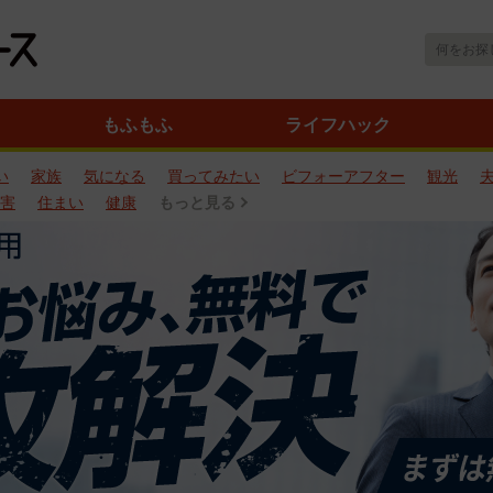
もふもふ
ライフハック
い
家族
気になる
買ってみたい
ビフォーアフター
観光
害
住まい
健康
もっと見る