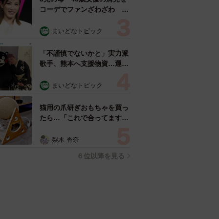
コーデでファンざわざわ
「色っぽすぎて思わず二度
見」「むっかしからずっと可
まいどなトピック
愛い」
「不謹慎でないかと」実力派
歌手、熊本へ支援物資…運搬
トラックの車体デザインにた
めらい 「痛いほど伝わる」
まいどなトピック
「行動され立派」
猫用の爪研ぎおもちゃを買っ
たら…「これで合ってます
か？」予想外の使い方が大反
響 「100点満点」「かわい
梨木 香奈
いからよし！」
６位以降を見る