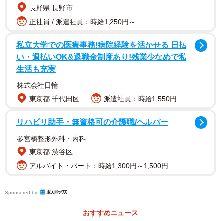
長野県 長野市
日。細川さん、本当にありがとうございました」とイベン
正社員 / 派遣社員：時給1,250円～
トに駆けつけた旧友、細川さんに感謝の言葉を伝え、投稿
を締めくくりました。
私立大学での医療事務!病院経験を活かせる 日払
い・週払いOK&退職金制度あり!残業少なめで私
SNSでは、「元気そうで何より」「心温まるおもてなし」
生活も充実
「フーミン相変わらずお綺麗で」「変わらないなぁ、素
株式会社日輪
敵」「縁は異なモノ味なモノ…みんな黙ってるだけで実は
東京都 千代田区
派遣社員：時給1,550円
いろんな繋がりがあったりするものなのかもね」「素敵で
す」「この写真だいすき」「知らなかった」などのコメン
リハビリ助手・無資格可の介護職/ヘルパー
トがありました。
参宮橋整形外科・内科
東京都 渋谷区
アルバイト・パート：時給1,300円～1,500円
Sponsored by
おすすめニュース