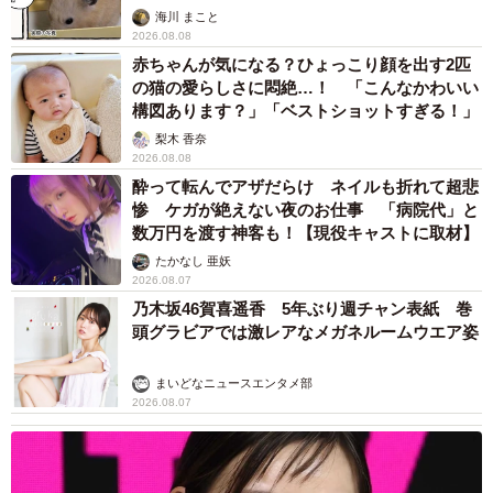
海川 まこと
2026.08.08
赤ちゃんが気になる？ひょっこり顔を出す2匹
の猫の愛らしさに悶絶…！ 「こんなかわいい
構図あります？」「ベストショットすぎる！」
梨木 香奈
2026.08.08
酔って転んでアザだらけ ネイルも折れて超悲
惨 ケガが絶えない夜のお仕事 「病院代」と
数万円を渡す神客も！【現役キャストに取材】
たかなし 亜妖
2026.08.07
乃木坂46賀喜遥香 5年ぶり週チャン表紙 巻
頭グラビアでは激レアなメガネルームウエア姿
まいどなニュースエンタメ部
2026.08.07