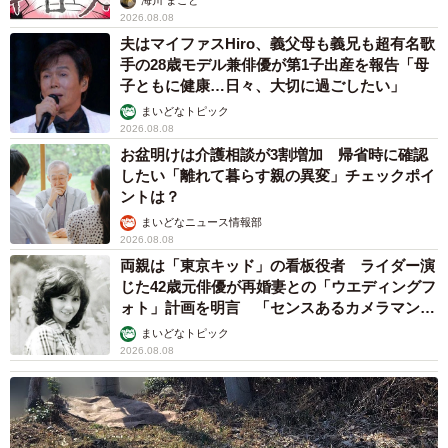
海川 まこと
2026.08.08
夫はマイファスHiro、義父母も義兄も超有名歌
手の28歳モデル兼俳優が第1子出産を報告「母
子ともに健康…日々、大切に過ごしたい」
まいどなトピック
2026.08.08
お盆明けは介護相談が3割増加 帰省時に確認
したい「離れて暮らす親の異変」チェックポイ
ントは？
まいどなニュース情報部
2026.08.08
両親は「東京キッド」の看板役者 ライダー演
じた42歳元俳優が再婚妻との「ウエディングフ
ォト」計画を明言 「センスあるカメラマン求
む」
まいどなトピック
2026.08.08