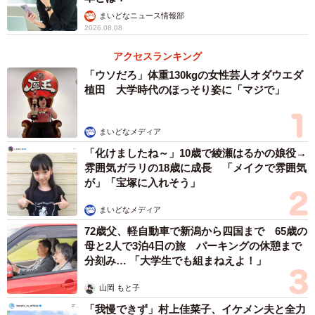
まいどなニュース情報部
2026.08.08
アクセスランキング
「ウソだろ」体重130kgの女性芸人オダウエダ
植田 大学時代のほっそり姿に「マジで」
まいどなメディア
「化けましたね～」10歳で綾瀬はるかの娘役→
雰囲気ガラリの18歳に成長 「メイクで雰囲気
が」「宝塚に入れそう」
まいどなメディア
72歳父、軽自動車で新潟から四国まで 65歳の
母と2人で3泊4日の旅 パーキングの休憩まで
分刻み… 「大学生でも組まねえよ！」
山岡 もと子
「我慢できず」村上佳菜子、イケメン夫と全力