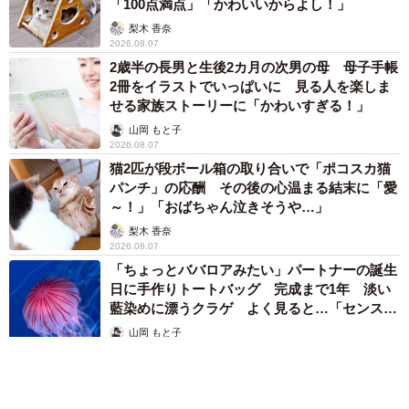
「100点満点」「かわいいからよし！」
梨木 香奈
2026.08.07
2歳半の長男と生後2カ月の次男の母 母子手帳
2冊をイラストでいっぱいに 見る人を楽しま
せる家族ストーリーに「かわいすぎる！」
山岡 もと子
2026.08.07
猫2匹が段ボール箱の取り合いで「ポコスカ猫
パンチ」の応酬 その後の心温まる結末に「愛
～！」「おばちゃん泣きそうや…」
梨木 香奈
2026.08.07
「ちょっとババロアみたい」パートナーの誕生
日に手作りトートバッグ 完成まで1年 淡い
藍染めに漂うクラゲ よく見ると…「センスす
ごい」
山岡 もと子
2026.08.07