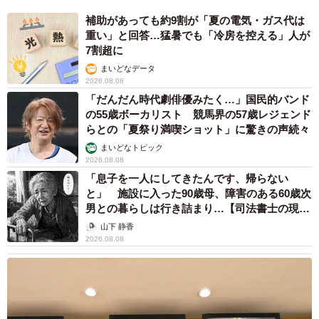
補助があっても約9割が「夏の電気・ガス代は
重い」と回答…猛暑でも「冷房を控える」人が
7割超に
まいどなデータ
2026.08.08
「だんだん時代劇俳優みたく…」国民的バンド
の55歳ボーカリスト 競馬界の57歳レジェンド
らとの「夏祭り満喫ショット」に驚きの声続々
まいどなトピック
2026.08.08
「息子を一人にしてきたんです、帰らない
と」 施設に入った90歳母、障害のある60歳次
男との暮らしは行き詰まり…【司法書士の現場
から】
山下 静香
2026.08.08