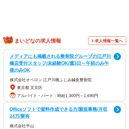
ご縁から、細川さんに銚子電鉄の『1日駅長』としてご就任
いただきました」「40年ぶりの再会が叶い、当時の思い出
話に花が咲くひととき。懐かしさに細川さんが涙ぐまれる
場面もあり、会場は温かな笑顔に包まれました」とつづり
ました。
まいどなの求人情報
求人情報一覧へ
メディアにも掲載される整骨院グループの江戸川
橋店受付スタッフ/未経験OK/週3日～午前のみ午
後のみOK
株式会社オベロン 江戸川橋ふじみ鍼灸整骨院
東京都 文京区
アルバイト・パート：時給1,300円～1,690円
Officeソフトで資料作成できる方/製造事務/月収
24万/寮有
株式会社平山
最後には「時を越えて心がつながる、かけがえのない一