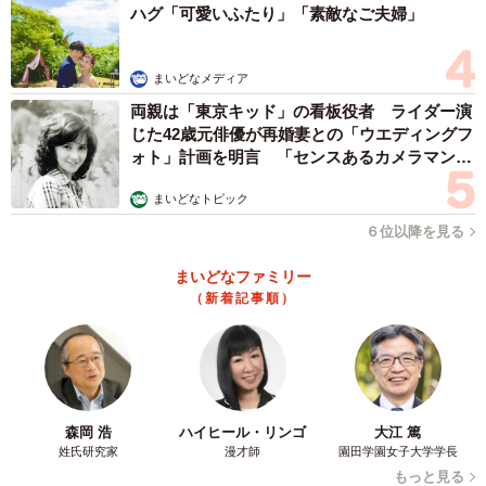
ハグ「可愛いふたり」「素敵なご夫婦」
まいどなメディア
両親は「東京キッド」の看板役者 ライダー演
じた42歳元俳優が再婚妻との「ウエディングフ
ォト」計画を明言 「センスあるカメラマン求
む」
まいどなトピック
６位以降を見る
まいどなファミリー
（新着記事順）
森岡 浩
ハイヒール・リンゴ
大江 篤
姓氏研究家
漫才師
園田学園女子大学学長
もっと見る