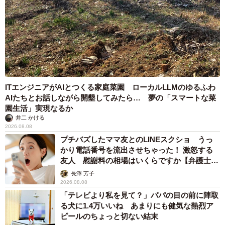
ITエンジニアがAIとつくる家庭菜園 ローカルLLMのゆるふわ
AIたちとお話しながら開墾してみたら… 夢の「スマートな菜
園生活」実現なるか
井二 かける
2026.08.08
プチバズしたママ友とのLINEスクショ うっ
かり電話番号を流出させちゃった！ 激怒する
友人 慰謝料の相場はいくらですか【弁護士が
解説】
長澤 芳子
2026.08.08
「テレビより私を見て？」パパの目の前に陣取
る犬に1.4万いいね あまりにも健気な熱烈ア
ピールのちょっと切ない結末