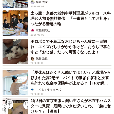
梨木 香奈
2026.08.08
太っ腹！京都の老舗中華料理店がフルコース料
理50人前を無料提供 「一市民としてお礼を」
つながる善意の輪
京都新聞社
2026.08.08
ボロボロで不細工なおじいちゃん猫に一目惚
れ エイズだし手がかかるけど…おうちで暮ら
すと「おじ猫」だって可愛くなったよ！
鶴野 浩己
2026.08.08
「夏休みはたくさん働いてほしい」と職場から
頼まれた高2息子 バイトで稼ぎすぎると扶養
を外れて税金や保険料が上がる？【FPが解
説】
もくもくライターズ
2026.08.08
2泊3日の東京出張→飼い主さんが不在中ハムス
ターに異変 眉間にできた深いしわ、「急に老
けた？」【漫画】