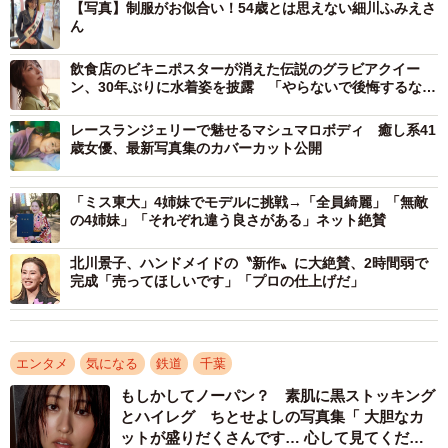
【写真】制服がお似合い！54歳とは思えない細川ふみえさ
ん
飲食店のビキニポスターが消えた伝説のグラビアクイー
ン、30年ぶりに水着姿を披露 「やらないで後悔するなら
やって後悔」
レースランジェリーで魅せるマシュマロボディ 癒し系41
歳女優、最新写真集のカバーカット公開
「ミス東大」4姉妹でモデルに挑戦→「全員綺麗」「無敵
の4姉妹」「それぞれ違う良さがある」ネット絶賛
北川景子、ハンドメイドの〝新作〟に大絶賛、2時間弱で
完成「売ってほしいです」「プロの仕上げだ」
エンタメ
気になる
鉄道
千葉
もしかしてノーパン？ 素肌に黒ストッキング
とハイレグ ちとせよしの写真集「 大胆なカ
ットが盛りだくさんです… 心して見てくださ