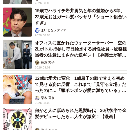
2026.08.08
19歳でハライチ岩井勇気と年の差婚から3年、
22歳元おはガール髪バッサリ「ショート似合い
すぎ」
まいどなメディア
2026.08.08
オフィスに置かれたウォーターサーバー 空の
2Lボトル持参し毎日給水する男性社員→総務担
当者の注意にまさかの逆ギレ！【弁護士が解
説】
長澤 芳子
2026.08.08
12歳の愛犬に変化 1歳息子の膝で甘える初め
て見せる姿に反響 これまで「見守る立場」だ
ったのに…「頭ポンポンが愛に満ちている」
「尊…」
梨木 香奈
2026.08.08
何かと人に舐められた黒髪時代 30代後半で金
髪デビューしたら…人生が激変！【漫画】