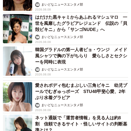
い」
まいどなニュースエンタメ部
2026.08.08
はだけた黒キャミからあふれるマシュマロ 一
世を風靡したグラビアレジェンド 伝説の「貝
殻ビキニ」から「サンゴNUDE」へ
まいどなニュースエンタメ部
2026.08.08
韓国グラドルの第一人者ピョ・ウンジ メイド
風シャツで胸の下がちらり 愛らしさとセクシ
ーを同時に表現
まいどなニュースエンタメ部
2026.08.08
愛されボディ包むまぶしい三角ビキニ 幼児プ
ールでむぎゅっポーズ STU48甲斐心愛、2年
ぶり水着グラビア
まいどなニュースエンタメ部
2026.08.08
ネット通販で「運営者情報」を見る人は約8
割 信頼できるサイト・怪しいサイトの判断基
準とは？