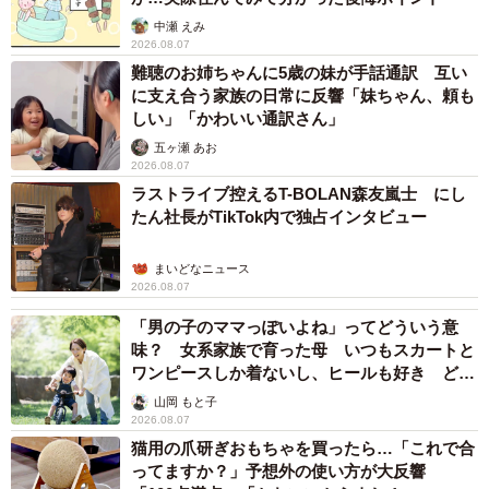
中瀬 えみ
2026.08.07
難聴のお姉ちゃんに5歳の妹が手話通訳 互い
に支え合う家族の日常に反響「妹ちゃん、頼も
しい」「かわいい通訳さん」
五ヶ瀬 あお
2026.08.07
ラストライブ控えるT-BOLAN森友嵐士 にし
たん社長がTikTok内で独占インタビュー
まいどなニュース
2026.08.07
「男の子のママっぽいよね」ってどういう意
味？ 女系家族で育った母 いつもスカートと
ワンピースしか着ないし、ヒールも好き どの
へんが…
山岡 もと子
2026.08.07
猫用の爪研ぎおもちゃを買ったら…「これで合
ってますか？」予想外の使い方が大反響