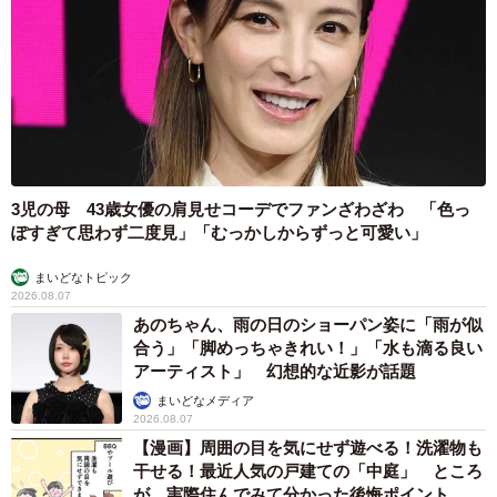
3児の母 43歳女優の肩見せコーデでファンざわざわ 「色っ
ぽすぎて思わず二度見」「むっかしからずっと可愛い」
まいどなトピック
2026.08.07
あのちゃん、雨の日のショーパン姿に「雨が似
合う」「脚めっちゃきれい！」「水も滴る良い
アーティスト」 幻想的な近影が話題
まいどなメディア
2026.08.07
【漫画】周囲の目を気にせず遊べる！洗濯物も
干せる！最近人気の戸建ての「中庭」 ところ
が…実際住んでみて分かった後悔ポイント