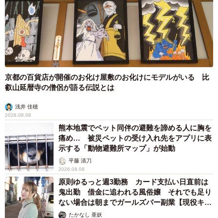
京都の百貨店が開催のお化け屋敷のお化けにモデルがいる 比
叡山延暦寺の僧侶が語る伝説とは
浅井 佳穂
2026.08.08
熊本地震でペット同伴の避難を諦める人に胸を
痛め… 被災ペットの受け入れ先をアプリに表
示する「動物避難所マップ」が始動
平藤 清刀
2026.08.08
原則ゆるっと週3勤務 カード支払い日直前は
鬼出勤 借金に追われる風俗嬢 それでも足り
ない場合は朝までガールズバー副業【現役キャ
ストに取材】
たかなし 亜妖