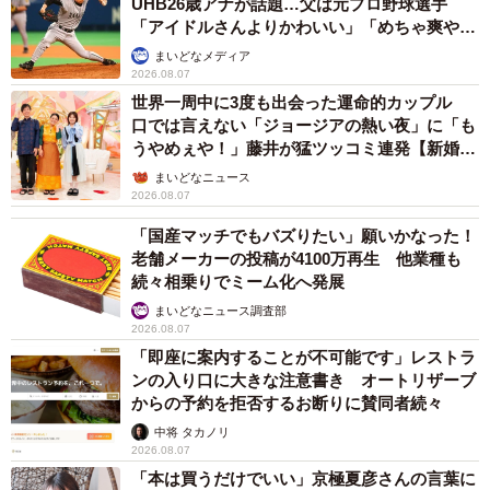
UHB26歳アナが話題…父は元プロ野球選手
「アイドルさんよりかわいい」「めちゃ爽や
か」
まいどなメディア
2026.08.07
世界一周中に3度も出会った運命的カップル
口では言えない「ジョージアの熱い夜」に「も
うやめぇや！」藤井が猛ツッコミ連発【新婚さ
ん】
まいどなニュース
2026.08.07
「国産マッチでもバズりたい」願いかなった！
老舗メーカーの投稿が4100万再生 他業種も
続々相乗りでミーム化へ発展
まいどなニュース調査部
2026.08.07
「即座に案内することが不可能です」レストラ
ンの入り口に大きな注意書き オートリザーブ
からの予約を拒否するお断りに賛同者続々
中将 タカノリ
2026.08.07
「本は買うだけでいい」京極夏彦さんの言葉に