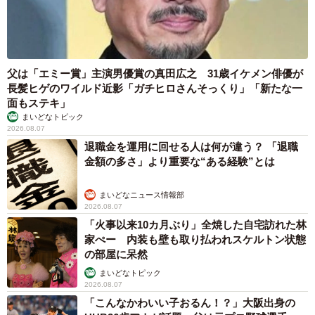
元気に走り回るみつ子ちゃん（画像提供：今日のぶんたとみつ子さん）
みつ子ちゃんは現在9歳。一般的にはシニア犬とされる年齢
になりましたが、今なお心の成長を見せてくれる姿に、飼
父は「エミー賞」主演男優賞の真田広之 31歳イケメン俳優が
い主さんは驚かされると話します。
長髪ヒゲのワイルド近影「ガチヒロさんそっくり」「新たな一
面もステキ」
「まだまだ伸びしろがあるように思います。あまり甘えな
まいどなトピック
2026.08.07
い子だったからこそ、たまに甘えてくれると胸がズキュー
退職金を運用に回せる人は何が違う？ 「退職
ンとします。そんな愛らしいみつ子に『もしかして、メロ
金額の多さ」より重要な“ある経験”とは
メロになっているのを見透かされてる？』と思うこともあ
ります（笑）」
まいどなニュース情報部
2026.08.07
「火事以来10カ月ぶり」全焼した自宅訪れた林
ケージの隅で固まっていた日々を経て、自分の居場所を主
家ぺー 内装も壁も取り払われスケルトン状態
張できるまでに成長したみつ子ちゃん。今もなお、甘え方
の部屋に呆然
を少しずつ覚えながら、家族との絆を深め続けています。
まいどなトピック
2026.08.07
「こんなかわいい子おるん！？」大阪出身の