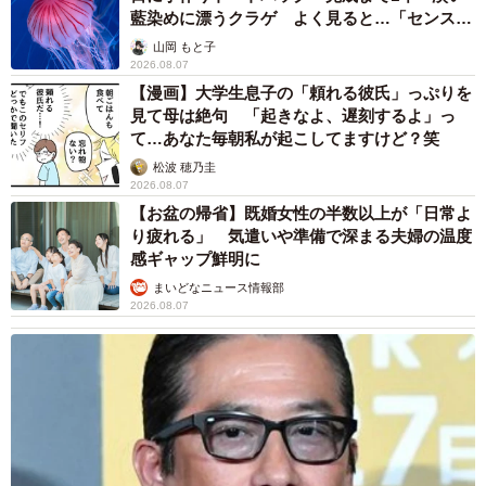
藍染めに漂うクラゲ よく見ると…「センスす
ごい」
山岡 もと子
2026.08.07
【漫画】大学生息子の「頼れる彼氏」っぷりを
見て母は絶句 「起きなよ、遅刻するよ」っ
て…あなた毎朝私が起こしてますけど？笑
松波 穂乃圭
2026.08.07
【お盆の帰省】既婚女性の半数以上が「日常よ
り疲れる」 気遣いや準備で深まる夫婦の温度
感ギャップ鮮明に
まいどなニュース情報部
2026.08.07
6/9