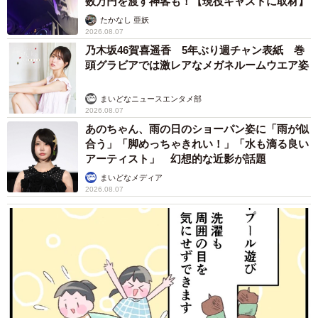
数万円を渡す神客も！【現役キャストに取材】
たかなし 亜妖
「基本的に人が来てくれるのを待つタイプですが、たまに
2026.08.07
『抱っこして』と二本足で立ってアピールしたり、寝る前
乃木坂46賀喜遥香 5年ぶり週チャン表紙 巻
や寝起きには私の手を舐めて愛情表現をしてくれるように
頭グラビアでは激レアなメガネルームウエア姿
なりました」
まいどなニュースエンタメ部
2026.08.07
そんなみつ子ちゃんが、ベッドでのびのびとくつろぐよう
あのちゃん、雨の日のショーパン姿に「雨が似
にーー
合う」「脚めっちゃきれい！」「水も滴る良い
アーティスト」 幻想的な近影が話題
「ずいぶんと堂々としたワンコに育ったもんだと思わず笑
まいどなメディア
2026.08.07
ってしまいました。同時に、自分のペースで行きたいとこ
ろに行き、リラックスして寝ている姿を目にしてとても嬉
しかったですね」
今なお絆を深めるみつ子ちゃんと家族