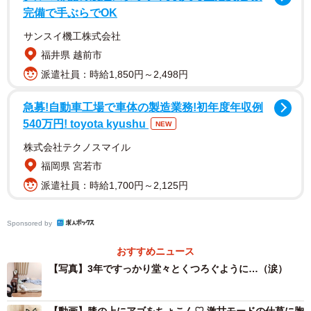
完備で手ぶらでOK
サンスイ機工株式会社
福井県 越前市
派遣社員：時給1,850円～2,498円
急募!自動車工場で車体の製造業務!初年度年収例
540万円! toyota kyushu
NEW
株式会社テクノスマイル
福岡県 宮若市
派遣社員：時給1,700円～2,125円
2/9
お迎えから3年、ベッドを独占して眠るみつ子ちゃん（画像提供：今日の
Sponsored by
ぶんたとみつ子さん）
おすすめニュース
怯えた表情を見せていたみつ子ちゃんですが、3年の月日を
【写真】3年ですっかり堂々とくつろぐように…（涙）
経てすっかり家の暮らしに馴染みました。