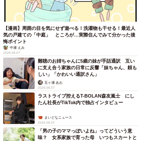
【漫画】周囲の目を気にせず遊べる！洗濯物も干せる！最近人
気の戸建ての「中庭」 ところが…実際住んでみて分かった後
悔ポイント
中瀬 えみ
2026.08.07
難聴のお姉ちゃんに5歳の妹が手話通訳 互い
に支え合う家族の日常に反響「妹ちゃん、頼も
しい」「かわいい通訳さん」
五ヶ瀬 あお
2026.08.07
ラストライブ控えるT-BOLAN森友嵐士 にし
たん社長がTikTok内で独占インタビュー
まいどなニュース
5/9
2026.08.07
「男の子のママっぽいよね」ってどういう意
仲良くお散歩。（左から）同居犬・ぶんたちゃん、みつ子ちゃん（画像
提供：今日のぶんたとみつ子さん）
味？ 女系家族で育った母 いつもスカートと