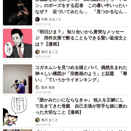
ン」のポーズをする忍者 この暑い中いったい
なぜ？ 近づいてみたら… 「見つかるなんて
未熟」
中将 タカノリ
2026.08.06
「明日ひま？」 知り合いから唐突なメッセー
ジ 用件次第で断ることもできる賢い返信文と
は？【漫画】
海川 まこと
2026.08.06
コガネムシを見つめる猫とパパ、偶然生まれた
神々しい構図が「宗教画のよう」と話題 「尊
い」「ていうかライオンキング」
梨木 香奈
2026.08.06
「誰かみたいにならなきゃ」 他人を正解にし
て生きてきた母親 自己主張が苦手な娘に教わ
った大切なこと【漫画】
海川 まこと
2026.08.06