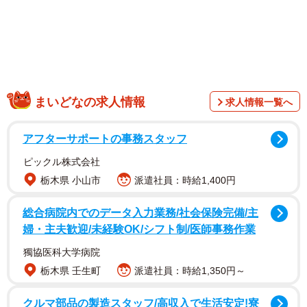
「1枚目の写真は、お迎えした翌日の2022年10月10日に撮
まいどなの求人情報
求人情報一覧へ
影しました。みつ子に新しいベッドを購入し、自宅のケー
ジ内で初めて使わせてみたんです。まだ来たばかりで不安
アフターサポートの事務スタッフ
や恐怖心でいっぱいだったと思います。部屋やケージの端
ピックル株式会社
っこでずっと固まっていて、もしかしたらベッドも使って
栃木県 小山市
派遣社員：時給1,400円
もらえないのかなと感じましたね」（投稿主）
総合病院内でのデータ入力業務/社会保険完備/主
婦・主夫歓迎/未経験OK/シフト制/医師事務作業
獨協医科大学病院
栃木県 壬生町
派遣社員：時給1,350円～
クルマ部品の製造スタッフ/高収入で生活安定!寮