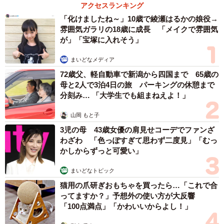
アクセスランキング
とがたくさんありました。ひとつずつ時間をかけて覚えて
「化けましたね～」10歳で綾瀬はるかの娘役→
いったのです。
雰囲気ガラリの18歳に成長 「メイクで雰囲気
が」「宝塚に入れそう」
「今では、ハーネスやリードをつけて散歩に行けるように
まいどなメディア
なり、お座りやお手もできるようになっています。トイレ
72歳父、軽自動車で新潟から四国まで 65歳の
も練習を続けて6割くらい成功できるようになりました」
母と2人で3泊4日の旅 パーキングの休憩まで
分刻み… 「大学生でも組まねえよ！」
山岡 もと子
3児の母 43歳女優の肩見せコーデでファンざ
わざわ 「色っぽすぎて思わず二度見」「むっ
かしからずっと可愛い」
まいどなトピック
猫用の爪研ぎおもちゃを買ったら…「これで合
ってますか？」予想外の使い方が大反響
「100点満点」「かわいいからよし！」