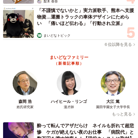
梨木 香奈
「不謹慎でないかと」実力派歌手、熊本へ支援
物資…運搬トラックの車体デザインにためら
い 「痛いほど伝わる」「行動され立派」
まいどなトピック
６位以降を見る
まいどなファミリー
（新着記事順）
4/9
森岡 浩
ハイヒール・リンゴ
大江 篤
にっこり笑顔がキュートなみつ子ちゃん（画像提供：今日のぶんたとみ
姓氏研究家
漫才師
園田学園女子大学学長
つ子さん）
もっと見る
また、コミュニケーションの面においても、大きな変化が
酔って転んでアザだらけ ネイルも折れて超悲
ありました。
惨 ケガが絶えない夜のお仕事 「病院代」と