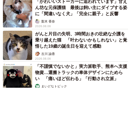
「かわいいストーカーに追われています」甘え
ん坊な元保護猫 最後は飼い主にダイブする姿
に「間違いなく犬」「完全に親子」と反響
梨木 香奈
2026.08.06
がんと片目の失明、3時間おきの壮絶な介護を
乗り越えた猫 「叶わないかもしれない」と覚
悟した19歳の誕生日を迎えて感動
古川 諭香
2026.08.06
「不謹慎でないかと」実力派歌手、熊本へ支援
物資…運搬トラックの車体デザインにためら
い 「痛いほど伝わる」「行動され立派」
まいどなトピック
2026.08.06