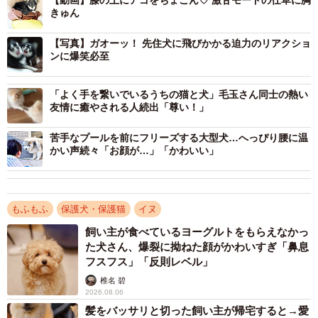
【動画】膝の上にアゴをちょこん♡ 激甘モードの仕草に胸
「2枚目の写真は、2025年10月1日に撮影したものです。
きゅん
夜、先住犬のぶんたとみつ子、そして私で一緒に寝ている
【写真】ガオーッ！ 先住犬に飛びかかる迫力のリアクショ
ベッドを覗いたら、みつ子が先に優雅に眠っていました。
ンに爆笑必至
『もう寝てるの（笑）』と声をかけて電気をつけてもまっ
たく起きる気配はなく、『ここは私の場所よ！』と言わん
「よく手を繋いでいるうちの猫と犬」毛玉さん同士の熱い
ばかりの態度に思わず笑ってしまいました」（同）
友情に癒やされる人続出「尊い！」
苦手なプールを前にフリーズする大型犬…へっぴり腰に温
ケージの隅で小さく固まっていた姿から、ベッドを独占す
かい声続々「お顔が…」「かわいい」
るほどくつろぐまでに成長したみつ子ちゃん。そのビフォ
ーアフター写真には、少しずつ信頼関係を積み重ねてきた
家族の時間が映し出されています。投稿主で飼い主のXユー
もふもふ
保護犬・保護猫
イヌ
ザー・今日のぶんたとみつ子さん（@bunbunbubunta）に
飼い主が食べているヨーグルトをもらえなかっ
お話を伺いました。
た犬さん、爆裂に拗ねた顔がかわいすぎ「鼻息
フスフス」「反則レベル」
繁殖犬として行動を制限されていたみつ子ちゃん
椎名 碧
2026.08.06
髪をバッサリと切った飼い主が帰宅すると→愛