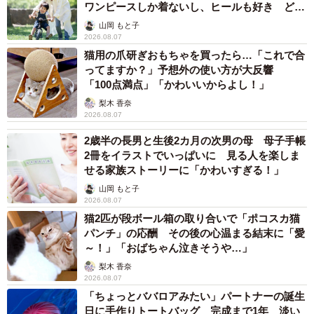
ワンピースしか着ないし、ヒールも好き どの
へんが…
みつ子ちゃんは、次第に家族へ心を開いていったといいま
山岡 もと子
2026.08.07
す。
猫用の爪研ぎおもちゃを買ったら…「これで合
ってますか？」予想外の使い方が大反響
「我が家に来たころは、自分から“かまってアピール”をする
「100点満点」「かわいいからよし！」
ことは全くありませんでした。とてもビビりで、じっと待
梨木 香奈
2026.08.07
っているタイプだったんです。でも今は、私がみつ子のほ
うに行くと『来てくれるの？』と尻尾を振って喜んでくれ
2歳半の長男と生後2カ月の次男の母 母子手帳
2冊をイラストでいっぱいに 見る人を楽しま
ます。ときには私がゴロゴロしながらテレビを見ている
せる家族ストーリーに「かわいすぎる！」
と、自分のタイミングで『抱っこして』『撫でて』とアピ
山岡 もと子
ールできるようになりました」
2026.08.07
猫2匹が段ボール箱の取り合いで「ポコスカ猫
パンチ」の応酬 その後の心温まる結末に「愛
～！」「おばちゃん泣きそうや…」
梨木 香奈
2026.08.07
「ちょっとババロアみたい」パートナーの誕生
日に手作りトートバッグ 完成まで1年 淡い