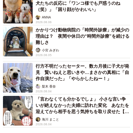
犬たちの反応に「ワンコ様でも戸惑うのね
（笑）」「困り顔がかわいい」
ANNA
2026.08.06
かかりつけ動物病院の「時間外診療」が減少の
理由は？ 夜間や休日の“時間外診療”を続ける
難しさ
小宮 みぎわ
2026.08.05
行方不明だったセーター、数カ月後に子犬が発
見 賢いねえと思いきや…まさかの真相に「自
作自演だった」「やらかしたねー！」
3/9
梨木 香奈
2026.08.04
お迎えから6日目、ベッドで寝れるようになったみつ子ちゃん（画像提
「言わなくても分かるでしょ」 小さな言い争
供：今日のぶんたとみつ子さん）
いが絶えなかった夫婦に訪れた変化 あなたを
迎えてから相手を思う気持ちを取り戻せた【漫
飼い主さん家族の一員になる前のみつ子ちゃんは、元繁殖
画】
海川 まこと
犬として6歳までをケージの中で過ごしていたといいます。
2026.08.04
そのため、家に来た当初は、トイレをはじめ、できないこ