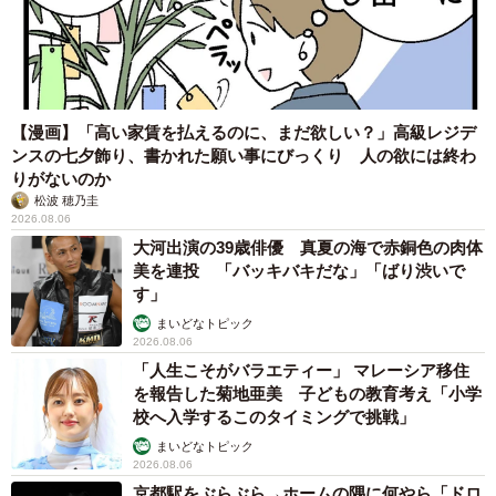
【漫画】「高い家賃を払えるのに、まだ欲しい？」高級レジデ
ンスの七夕飾り、書かれた願い事にびっくり 人の欲には終わ
りがないのか
松波 穂乃圭
2026.08.06
大河出演の39歳俳優 真夏の海で赤銅色の肉体
美を連投 「バッキバキだな」「ばり渋いで
す」
まいどなトピック
2026.08.06
「人生こそがバラエティー」 マレーシア移住
を報告した菊地亜美 子どもの教育考え「小学
校へ入学するこのタイミングで挑戦」
まいどなトピック
2026.08.06
京都駅をぶらぶら→ホームの隅に何やら「ドロ