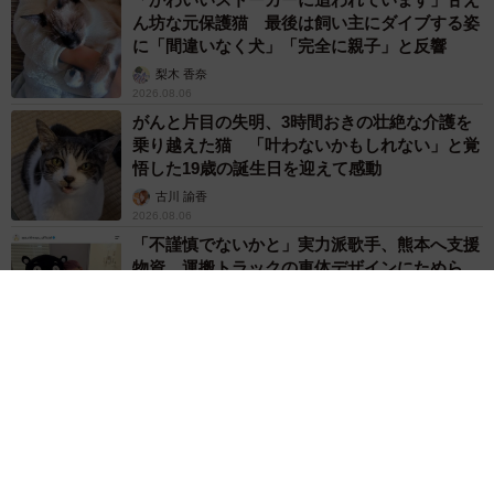
ん坊な元保護猫 最後は飼い主にダイブする姿
に「間違いなく犬」「完全に親子」と反響
梨木 香奈
2026.08.06
がんと片目の失明、3時間おきの壮絶な介護を
乗り越えた猫 「叶わないかもしれない」と覚
悟した19歳の誕生日を迎えて感動
古川 諭香
2026.08.06
「不謹慎でないかと」実力派歌手、熊本へ支援
物資…運搬トラックの車体デザインにためら
い 「痛いほど伝わる」「行動され立派」
まいどなトピック
2026.08.06