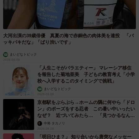
大河出演の39歳俳優 真夏の海で赤銅色の肉体美を連投 「バ
ッキバキだな」「ばり渋いです」
まいどなトピック
2026.08.06
「人生こそがバラエティー」 マレーシア移住
を報告した菊地亜美 子どもの教育考え「小学
校へ入学するこのタイミングで挑戦」
まいどなトピック
2026.08.06
京都駅をぶらぶら→ホームの隅に何やら「ドロ
ン」のポーズをする忍者 この暑い中いったい
なぜ？ 近づいてみたら… 「見つかるなんて
未熟」
中将 タカノリ
2026.08.06
「明日ひま？」 知り合いから唐突なメッセー