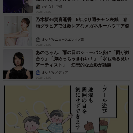
たかなし 亜妖
2026.08.07
乃木坂46賀喜遥香 5年ぶり週チャン表紙 巻
頭グラビアでは激レアなメガネルームウエア姿
まいどなニュースエンタメ部
2026.08.07
あのちゃん、雨の日のショーパン姿に「雨が似
合う」「脚めっちゃきれい！」「水も滴る良い
アーティスト」 幻想的な近影が話題
まいどなメディア
2026.08.07