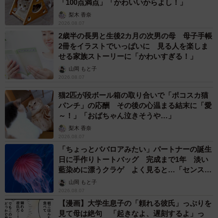
「100点満点」「かわいいからよし！」
梨木 香奈
2026.08.07
2歳半の長男と生後2カ月の次男の母 母子手帳
2冊をイラストでいっぱいに 見る人を楽しま
せる家族ストーリーに「かわいすぎる！」
山岡 もと子
2026.08.07
猫2匹が段ボール箱の取り合いで「ポコスカ猫
パンチ」の応酬 その後の心温まる結末に「愛
～！」「おばちゃん泣きそうや…」
梨木 香奈
2026.08.07
「ちょっとババロアみたい」パートナーの誕生
日に手作りトートバッグ 完成まで1年 淡い
藍染めに漂うクラゲ よく見ると…「センスす
ごい」
山岡 もと子
2026.08.07
【漫画】大学生息子の「頼れる彼氏」っぷりを
見て母は絶句 「起きなよ、遅刻するよ」っ