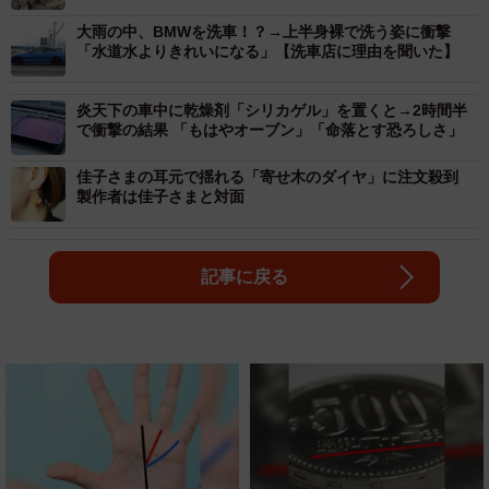
大雨の中、BMWを洗車！？→上半身裸で洗う姿に衝撃
「水道水よりきれいになる」【洗車店に理由を聞いた】
炎天下の車中に乾燥剤「シリカゲル」を置くと→2時間半
で衝撃の結果 「もはやオーブン」「命落とす恐ろしさ」
佳子さまの耳元で揺れる「寄せ木のダイヤ」に注文殺到
製作者は佳子さまと対面
記事に戻る