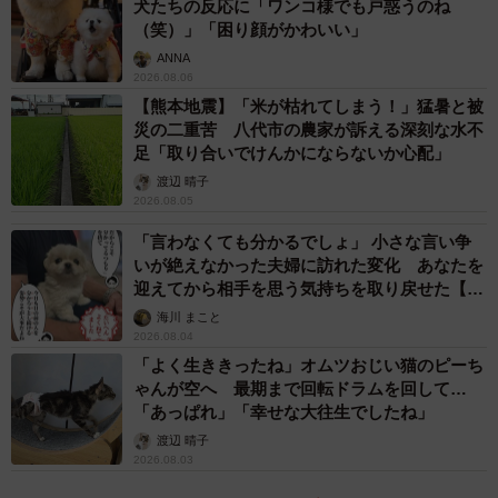
犬たちの反応に「ワンコ様でも戸惑うのね
（笑）」「困り顔がかわいい」
ANNA
2026.08.06
【熊本地震】「米が枯れてしまう！」猛暑と被
災の二重苦 八代市の農家が訴える深刻な水不
足「取り合いでけんかにならないか心配」
渡辺 晴子
2026.08.05
「言わなくても分かるでしょ」 小さな言い争
いが絶えなかった夫婦に訪れた変化 あなたを
迎えてから相手を思う気持ちを取り戻せた【漫
画】
海川 まこと
2026.08.04
「よく生ききったね」オムツおじい猫のピーち
ゃんが空へ 最期まで回転ドラムを回して…
「あっぱれ」「幸せな大往生でしたね」
渡辺 晴子
2026.08.03