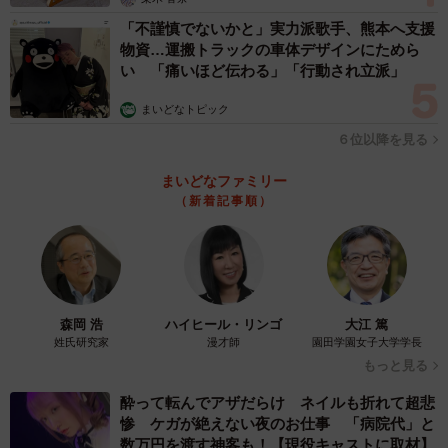
「不謹慎でないかと」実力派歌手、熊本へ支援
物資…運搬トラックの車体デザインにためら
い 「痛いほど伝わる」「行動され立派」
まいどなトピック
６位以降を見る
まいどなファミリー
（新着記事順）
森岡 浩
ハイヒール・リンゴ
大江 篤
姓氏研究家
漫才師
園田学園女子大学学長
もっと見る
酔って転んでアザだらけ ネイルも折れて超悲
惨 ケガが絶えない夜のお仕事 「病院代」と
数万円を渡す神客も！【現役キャストに取材】