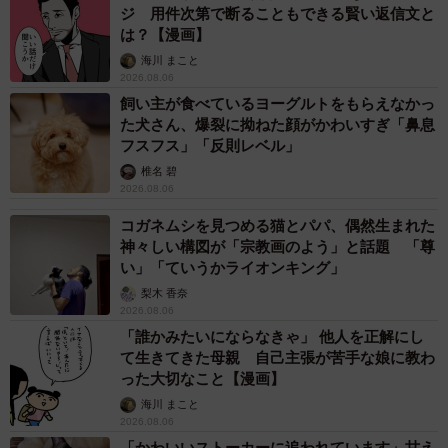
ジ 用件次第で断ることもできる賢い返信文と
は？【漫画】
海川 まこと
2026.08.06
飼い主が食べているヨーグルトをもらえなかっ
た犬さん、爆裂に拗ねた顔がかわいすぎ「鼻息
フスフス」「反則レベル」
椎名 碧
2026.08.06
コガネムシを見つめる猫とパパ、偶然生まれた
神々しい構図が「宗教画のよう」と話題 「尊
い」「ていうかライオンキング」
梨木 香奈
2026.08.06
「誰かみたいにならなきゃ」 他人を正解にし
て生きてきた母親 自己主張が苦手な娘に教わ
った大切なこと【漫画】
海川 まこと
2026.08.06
「かわいいストーカーに追われています」甘え