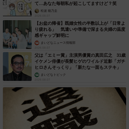
て…あなた毎朝私が起こしてますけど？笑
松波 穂乃圭
2026.08.07
【お盆の帰省】既婚女性の半数以上が「日常よ
り疲れる」 気遣いや準備で深まる夫婦の温度
感ギャップ鮮明に
まいどなニュース情報部
2026.08.07
父は「エミー賞」主演男優賞の真田広之 31歳
イケメン俳優が長髪ヒゲのワイルド近影「ガチ
ヒロさんそっくり」「新たな一面もステキ」
まいどなトピック
2026.08.07