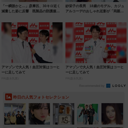
「一瞬誰かと…」彦摩呂、30キロ近く
紗栄子の長男 18歳のモデル、カジュ
減量した姿に反響 既製品の防護服が
アルコーデのおしゃれ近影が「両親の
着られると...
いいとこ取...
アマゾンで大人気！血圧対策はコーヒ
アマゾンで大人気！血圧対策はコーヒ
ーに足してみて
ーに足してみて
PR(森永乳業)
PR(森永乳業)
Recommended by
昨日の人気フォトセレクション