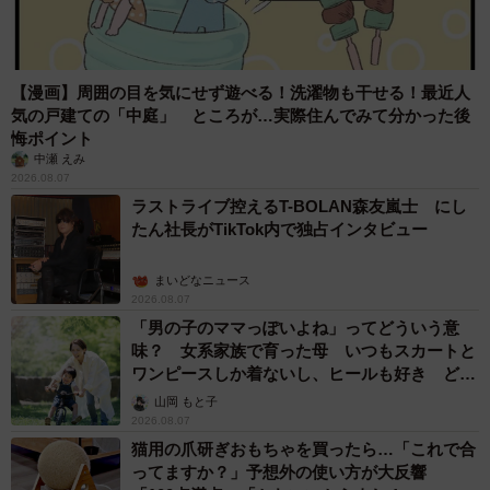
【漫画】周囲の目を気にせず遊べる！洗濯物も干せる！最近人
気の戸建ての「中庭」 ところが…実際住んでみて分かった後
悔ポイント
中瀬 えみ
2026.08.07
ラストライブ控えるT-BOLAN森友嵐士 にし
たん社長がTikTok内で独占インタビュー
まいどなニュース
2026.08.07
「男の子のママっぽいよね」ってどういう意
味？ 女系家族で育った母 いつもスカートと
ワンピースしか着ないし、ヒールも好き どの
へんが…
山岡 もと子
2026.08.07
猫用の爪研ぎおもちゃを買ったら…「これで合
ってますか？」予想外の使い方が大反響