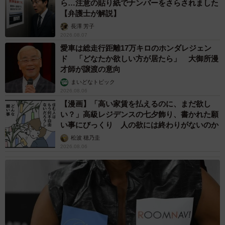
ら…注意の貼り紙でナンバーをさらされました
【弁護士が解説】
長澤 芳子
2026.08.07
愛車は総走行距離17万キロのホンダレジェン
ド 「どなたか欲しい方が居たら」 大御所漫
才師が譲渡の意向
まいどなトピック
2026.08.06
【漫画】「高い家賃を払えるのに、まだ欲し
い？」高級レジデンスの七夕飾り、書かれた願
い事にびっくり 人の欲には終わりがないのか
松波 穂乃圭
2026.08.06