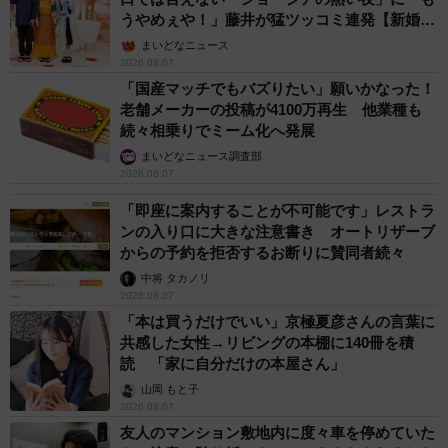
うやめぇや！」藤井が猛ツッコミ連発【新婚さ
ん】
まいどなニュース
2026.08.07
「国産マッチでもバズりたい」願いかなった！
老舗メーカーの投稿が4100万再生 他業種も
続々相乗りでミーム化へ発展
まいどなニュース調査部
2026.08.07
「即座に案内することが不可能です」レストラ
ンの入り口に大きな注意書き オートリザーブ
からの予約を拒否するお断りに賛同者続々
中将 タカノリ
2026.08.07
「本は買うだけでいい」京極夏彦さんの言葉に
共感した女性→リビングの本棚に140冊を積
読 「家に自分だけの本屋さん」
山岡 もと子
2026.08.07
友人のマンション敷地内に度々車を停めていた