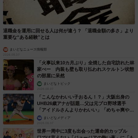
退職金を運用に回せる人は何が違う？ 「退職金額の多さ」より
重要な“ある経験”とは
まいどなニュース情報部
2026.08.07
「火事以来10カ月ぶり」全焼した自宅訪れた林
家ぺー 内装も壁も取り払われスケルトン状態
の部屋に呆然
まいどなトピック
2026.08.07
「こんなかわいい子おるん！？」大阪出身の
UHB26歳アナが話題…父は元プロ野球選手
「アイドルさんよりかわいい」「めちゃ爽や
か」
まいどなメディア
2026.08.07
世界一周中に3度も出会った運命的カップル
口では言えない「ジョージアの熱い夜」に「も