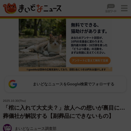
まいどなニュースをGoogle検索でフォローする
2025.10.30(Thu)
「棺に入れて大丈夫？」故人への想いが裏目に…
葬儀社が解説する【副葬品にできないもの】
まいどなニュース調査部