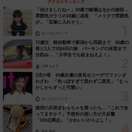
アクセスランキング
「化けましたね～」10歳で綾瀬はるかの娘役→
雰囲気ガラリの18歳に成長 「メイクで雰囲気
が」「宝塚に入れそう」
まいどなメディア
72歳父、軽自動車で新潟から四国まで 65歳の
母と2人で3泊4日の旅 パーキングの休憩まで
分刻み… 「大学生でも組まねえよ！」
山岡 もと子
3児の母 43歳女優の肩見せコーデでファンざ
わざわ 「色っぽすぎて思わず二度見」「むっ
かしからずっと可愛い」
まいどなトピック
猫用の爪研ぎおもちゃを買ったら…「これで合
ってますか？」予想外の使い方が大反響
「100点満点」「かわいいからよし！」
梨木 香奈