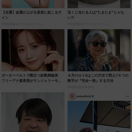
【当選】金運が上がる直前に起こるサ
宝くじ当たる人は“たまたま”じゃな
イン
い?!
PR(合同会社デジタルファーム )
PR(合同会社デジタルファーム )
ガーターベルトで際立つ妖艶脚線美
８月のロト6はこの方法で買え!!６つの
フリーアナ森香澄がランジェリーモデ
数字が『完全一致』する方法
ルに ｢PE...
PR(株式会社MURA)