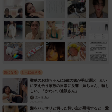
気になる
ともに生きる
難聴のお姉ちゃんに5歳の妹が手話通訳 互い
に支え合う家族の日常に反響「妹ちゃん、頼も
しい」「かわいい通訳さん」
五ヶ瀬 あお
2026.08.07
髪をバッサリと切った飼い主が帰宅すると→愛