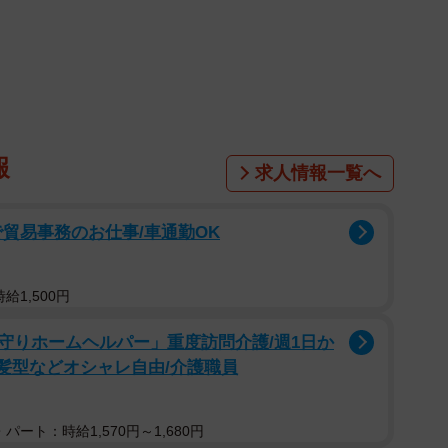
報
求人情報一覧へ
貿易事務のお仕事/車通勤OK
1/8
給1,500円
すぎる！（提供：＠_3170g_51.5cmさん）
守りホームヘルパー」重度訪問介護/週1日か
/髪型などオシャレ自由/介護職員
赤ちゃん。途中でびっくりして泣き顔に……！動画に
ちーちゃん。可愛らしい表情の変化に、「泣く瞬間の下
パート：時給1,570円～1,680円
いちゃうの？かわいすぎる…」と反響が寄せられまし