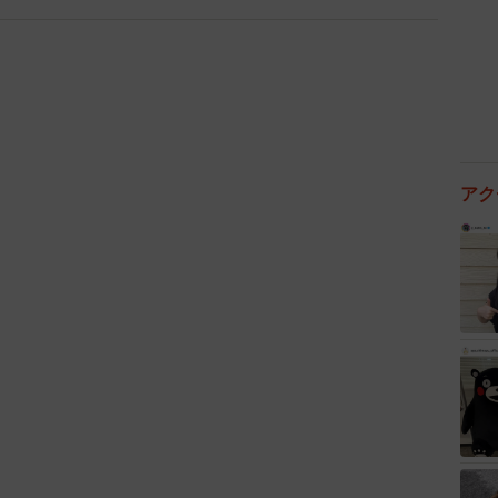
2/8
アク
ゃん♡（提供：＠_3170g_51.5cmさん）
マが「ちーたん、いないいない…ばあっ！」と続けま
いたのか、ビクッと反応するちーちゃん。それでも、マ
口角を少し上げて、ニヤリと笑った表情を見せます。