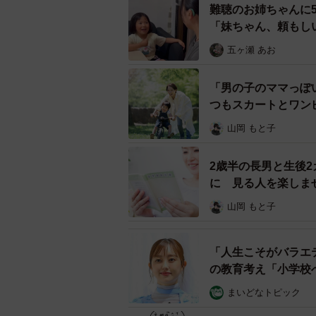
難聴のお姉ちゃんに
「妹ちゃん、頼もし
五ヶ瀬 あお
「男の子のママっぽ
つもスカートとワン
山岡 もと子
2歳半の長男と生後
に 見る人を楽しま
山岡 もと子
「人生こそがバラエ
の教育考え「小学校
まいどなトピック