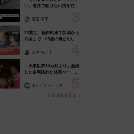
い」道路で動けない猫を前に
返された一言… 懸命に生き
ようとした4日間 「命の重
渡辺 晴子
さはみんな同じ」保護団体代
表の訴え
72歳父、軽自動車で新潟から
四国まで 65歳の母と2人で
3泊4日の旅 パーキングの休
憩まで分刻み… 「大学生で
山岡 もと子
も組まねえよ！」
「火事以来10カ月ぶり」全焼
した自宅訪れた林家ぺー 内
装も壁も取り払われスケルト
ン状態の部屋に呆然
まいどなトピック
６位以降を見る