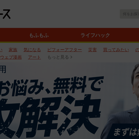
もふもふ
ライフハック
い
家族
気になる
ビフォーアフター
災害
買ってみたい
ウェブ漫画
アート
もっと見る