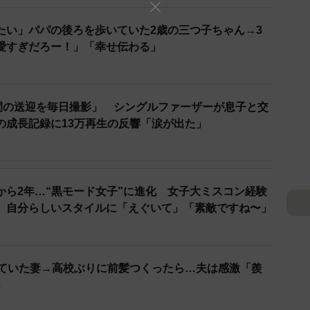
たい」パパの後ろを歩いていた2歳の三つ子ちゃん→3
愛すぎだろー！」「幸せ伝わる」
年間の送迎を毎日撮影」 シングルファーザーが息子と交
の成長記録に13万再生の反響「涙が出た」
から2年…“黒モード女子”に進化 女子大ミスコン経験
、自分らしいスタイルに「えぐいて」「素敵ですね〜」
していた妻→高校ぶりに前髪つくったら…夫は感激「羨
」