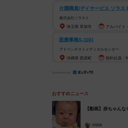
た。
介護職員/デイサービス ソラス
株式会社ソラスト
ちーちゃんはソファーに座った状態
埼玉県 草加市
アルバイト・
うと、ママが撮影をしながらちーち
声をかけると、「ふっふっ」と声を
医療事務S-1101
アドベンチストメディカルセンター
沖縄県 西原町
契約社員：時給
Sponsored by
おすすめニュース
【動画】赤ちゃんな
ANNA