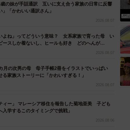
5歳の妹が手話通訳 互いに支え合う家族の日常に反響
い」「かわいい通訳さん」
2026.08.07
いよね」ってどういう意味？ 女系家族で育った母 い
ピースしか着ないし、ヒールも好き どのへんが…
2026.08.07
2カ月の次男の母 母子手帳2冊をイラストでいっぱい
せる家族ストーリーに「かわいすぎる！」
2026.08.07
ティー」 マレーシア移住を報告した菊地亜美 子ども
へ入学するこのタイミングで挑戦」
2026.08.06