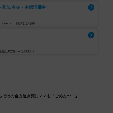
ト草加/主夫・主婦活躍中
で、ママを見つめています。ご機嫌な姿を動画に残そ
パート：時給1,245円
ゃんをあやしていました。「うわっ！」とママが優しく
出しながら、ニコッと笑うちーちゃん。
1,023円～1,500円
らではの全力泣き顔にママも「ごめん〜！」