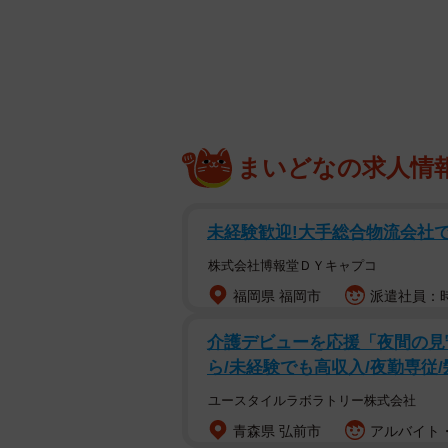
まいどなの求人情
未経験歓迎!大手総合物流会社で
株式会社博報堂ＤＹキャプコ
福岡県 福岡市
派遣社員：時
泣いちゃう……お口が可愛
介護デビューを応援「夜間の見
ら/未経験でも高収入/夜勤専従
ママと遊んでいた、ニコニコ笑顔の
ユースタイルラボラトリー株式会社
出てくるのは、生後4カ月の女の子
青森県 弘前市
アルバイト・
唇が本当に愛おしい♡」「これで泣