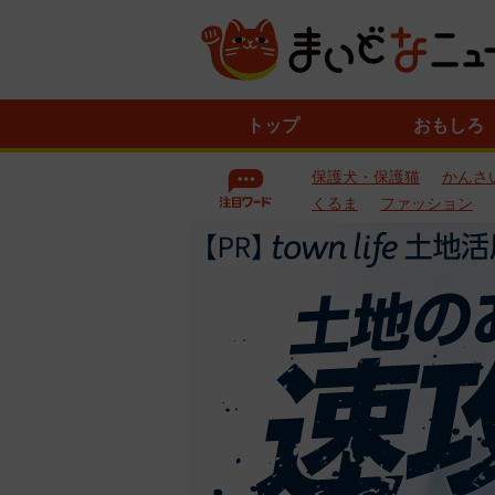
ニ
トップ
おもしろ
ュ
ー
保護犬・保護猫
かんさ
ス
一
くるま
ファッション
覧