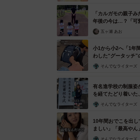
「カルガモの親子み
年後の今は…？「可
五ヶ瀬 あお
小1から小2へ「1
わした“グータッチ”
そんでなライターズ
有名進学校の制服姿
を経てたどり着いた
そんでなライターズ
10年間おでこを出
ましい」「最高やん
そんでなライターズ