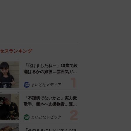
セスランキング
「化けましたね～」10歳で綾
瀬はるかの娘役→雰囲気ガラ
リの18歳に成長 「メイクで
雰囲気が」「宝塚に入れそ
まいどなメディア
う」
「不謹慎でないかと」実力派
歌手、熊本へ支援物資…運搬
トラックの車体デザインにた
めらい 「痛いほど伝わる」
まいどなトピック
「行動され立派」
「そのままにしといてくださ