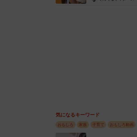
ニコッとご機嫌なちーち
可愛らしいちーちゃんの笑顔に、マ
す。すると、「ばぁっ！」の声に驚
マとの遊びが嬉しいちーちゃんは、
気になるキーワード
おもしろ
家族
子育て
おもしろ動画