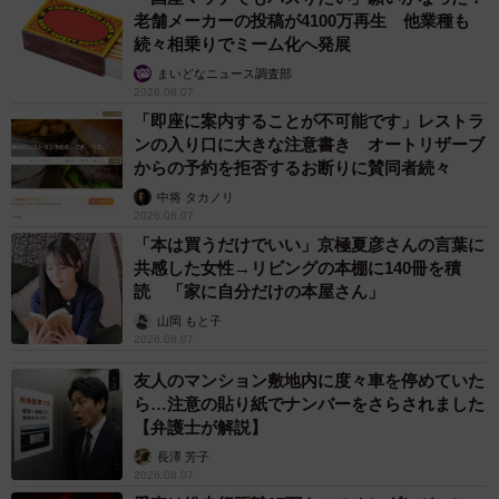
助金制度が利用できる場合もあります。自治体のサイト
老舗メーカーの投稿が4100万再生 他業種も
や、パナソニックの補助金検索「DENZAI TERASU」で確
続々相乗りでミーム化へ発展
認することが可能です。
まいどなニュース調査部
2026.08.07
・補助金検索 | DENZAI TERASU – Panasonic
「即座に案内することが不可能です」レストラ
https://www2.panasonic.biz/jp/terasu/subsidy/
ンの入り口に大きな注意書き オートリザーブ
からの予約を拒否するお断りに賛同者続々
◾️蛍光灯生産終了の状況とスケジュール
中将 タカノリ
https://www2.panasonic.biz/jp/lighting/conventional/
2026.08.07
「本は買うだけでいい」京極夏彦さんの言葉に
共感した女性→リビングの本棚に140冊を積
◾️蛍光灯から器具ごとＬＥＤに交換
読 「家に自分だけの本屋さん」
https://panasonic.jp/lamp/replace-led.html
山岡 もと子
2026.08.07
◾️直管LEDランプは工事不要？ いいえ！蛍光灯への取付には
友人のマンション敷地内に度々車を停めていた
注意が必要です！
ら…注意の貼り紙でナンバーをさらされました
https://www2.panasonic.biz/jp/lighting/renewal/straight/
【弁護士が解説】
長澤 芳子
2026.08.07