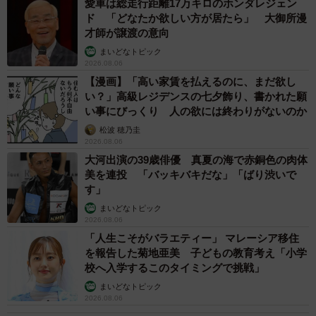
愛車は総走行距離17万キロのホンダレジェン
ド 「どなたか欲しい方が居たら」 大御所漫
才師が譲渡の意向
まいどなトピック
2026.08.06
【漫画】「高い家賃を払えるのに、まだ欲し
い？」高級レジデンスの七夕飾り、書かれた願
い事にびっくり 人の欲には終わりがないのか
松波 穂乃圭
2026.08.06
大河出演の39歳俳優 真夏の海で赤銅色の肉体
美を連投 「バッキバキだな」「ばり渋いで
す」
まいどなトピック
2026.08.06
「人生こそがバラエティー」 マレーシア移住
を報告した菊地亜美 子どもの教育考え「小学
校へ入学するこのタイミングで挑戦」
まいどなトピック
2026.08.06