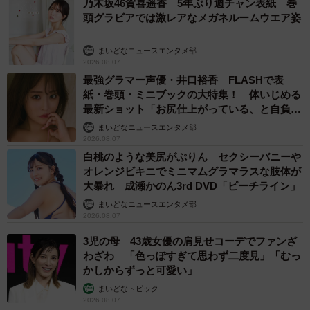
乃木坂46賀喜遥香 5年ぶり週チャン表紙 巻
頭グラビアでは激レアなメガネルームウエア姿
まいどなニュースエンタメ部
2026.08.07
最強グラマー声優・井口裕香 FLASHで表
紙・巻頭・ミニブックの大特集！ 体いじめる
ポストにはパナソニックが掲載していた画像が添付され
最新ショット「お尻仕上がっている、と自負し
ています。そこには「蛍光灯器具はそのまま、安易にラン
ています」「いくつになっても理想の身体でい
まいどなニュースエンタメ部
プだけＬＥＤに交換すると火災などの重大事故につながる
たい」
2026.08.07
恐れがあります」と書かれており、蛍光灯器具にＬＥＤに
白桃のような美尻がぷりん セクシーバニーや
オレンジビキニでミニマムグラマラスな肢体が
そのまま取り付けたために焼損したランプの画像が載って
大暴れ 成瀬かのん3rd DVD「ピーチライン」
います。
まいどなニュースエンタメ部
2026.08.07
3児の母 43歳女優の肩見せコーデでファンざ
わざわ 「色っぽすぎて思わず二度見」「むっ
かしからずっと可愛い」
2/4
まいどなトピック
2026.08.07
器具はそのままで、蛍光灯をＬＥＤランプに交換するとこんなリスクが