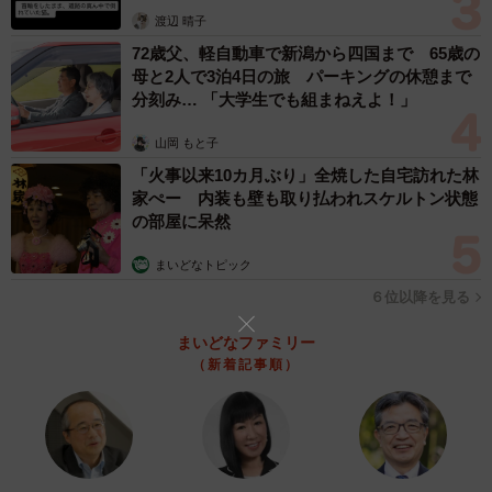
体代表の訴え
とが多いため器具ごとの交換をお勧めしてます」と話しま
渡辺 晴子
す。
72歳父、軽自動車で新潟から四国まで 65歳の
母と2人で3泊4日の旅 パーキングの休憩まで
分刻み… 「大学生でも組まねえよ！」
さらに注意点として、「これから一気に工事が増えるた
め工事費が上がったり、工事に時間がかかったりするた
山岡 もと子
め、なるべく早めに電気工事の資格を持ったところにお願
「火事以来10カ月ぶり」全焼した自宅訪れた林
家ぺー 内装も壁も取り払われスケルトン状態
いするのが良いと思いいます」とnobさん。
の部屋に呆然
パナソニックに話を聞きました。
まいどなトピック
６位以降を見る
──蛍光灯と同じサイズのＬＥＤランプが、実際に販売され
まいどなファミリー
ているのですか？
（新着記事順）
他社製品には、直管蛍光灯や丸型蛍光灯と同様のサイ
ズ、口金のＬＥＤランプは存在します。ただし、蛍光灯照
明器具は蛍光ランプと組み合わせることを前提に設計され