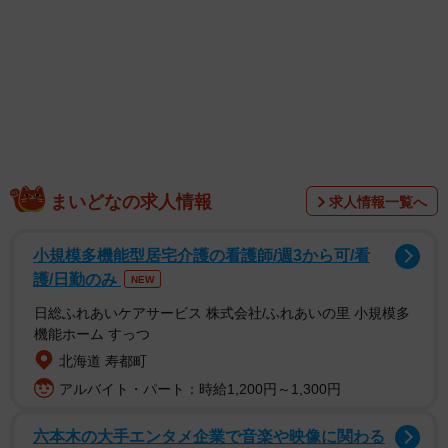
しれませんし、実際にホームセンターや百均などには「照
明器具はそのままで取り付け可能」とするＬＥＤランプが
販売されています。実は、それを一般の人が気軽に使用す
ると危険なのだという投稿を電気工事士の「nob」
（
@doroicarv_nob
）さんがＸに投稿して注目を集めまし
た。
まいどなの求人情報
求人情報一覧へ
「パナソニックから注意が出てた。蛍光灯を電気工事なし
でLEDに変えた場合このリスクがあるのです。蛍光灯は安
小規模多機能型居宅介護の看護師/週3から可/看
定器を通してランプが点灯する。安定器は必要な始動電圧
護/日勤のみ
NEW
を与えて安定した点灯を維持するためのもの、これが不要
日総ふれあいケアサービス 株式会社/ふれあいの里 小規模多
なLEDにつないでしまってるため問題が起きる可能性があ
機能ホーム すっつ
るのです」
北海道 寿都町
アルバイト・パート：時給1,200円～1,300円
六本木の大手エンタメ企業で音楽や映像に関わる