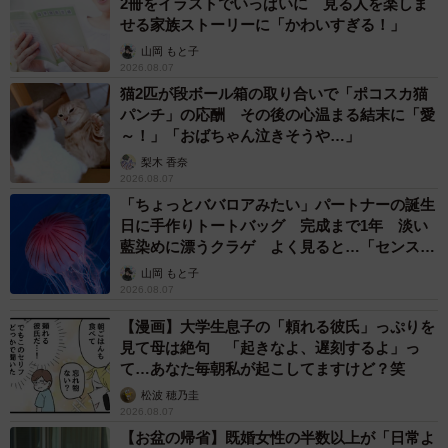
2冊をイラストでいっぱいに 見る人を楽しま
──自分で交換できない器具は、どんなタイプになるのでし
せる家族ストーリーに「かわいすぎる！」
ょうか。
山岡 もと子
2026.08.07
一般の方がご自身でＬＥＤ照明器具に交換できないケー
猫2匹が段ボール箱の取り合いで「ポコスカ猫
パンチ」の応酬 その後の心温まる結末に「愛
スとして、天井や壁に直付け（または埋め込み）されてい
～！」「おばちゃん泣きそうや…」
るシーリングライト、キッチンや洗面所の照明器具、コン
梨木 香奈
パクト形蛍光灯（ツイン蛍光灯）を使ったダウンライトな
2026.08.07
どの交換になります。これらの交換作業には『電気工事
「ちょっとババロアみたい」パートナーの誕生
日に手作りトートバッグ 完成まで1年 淡い
士』の資格が必須ですので、お近くの電器店・工事店にご
藍染めに漂うクラゲ よく見ると…「センスす
相談ください。
ごい」
山岡 もと子
2026.08.07
──ちなみに、白熱電球ならＬＥＤ電球に交換しても問題な
【漫画】大学生息子の「頼れる彼氏」っぷりを
いのですか？
見て母は絶句 「起きなよ、遅刻するよ」っ
て…あなた毎朝私が起こしてますけど？笑
ＬＥＤ電球の場合、ランプの口金のサイズが同じであれ
松波 穂乃圭
2026.08.07
ば基本的に交換が可能です。ＬＥＤ電球の場合は電球側に
【お盆の帰省】既婚女性の半数以上が「日常よ
電源回路が入っています。そのため電球を交換することが