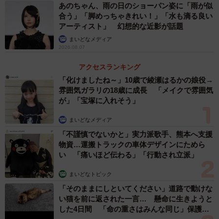
あります（提供：パナソニック）
あのちゃん、雨の日のショーパン姿に「雨が似
合う」「脚めっちゃきれい！」「水も滴る良い
アーティスト」 幻想的な近影が話題
nobさんにお話を聞くと、「説明書に機器をそのまま自分
まいどなメディア
で交換できると書いてある製品がホームセンターなどに多
2026.08.07
く売られています。蛍光灯が売り場からなくなるとＬＥＤ
アクセスランキング
を選ぶしかなくなり、方式が違うのに自分で交換すること
「化けましたね～」10歳で綾瀬はるかの娘役→
で間違った接続となり過電圧がかかることになり危険な状
雰囲気ガラリの18歳に成長 「メイクで雰囲気
態の設置が増えると思います」とのこと。
が」「宝塚に入れそう」
商品パッケージに「蛍光灯をＬＥＤに換えられる」と書
まいどなメディア
かれていたら、そのまま換えていいと思ってしまいますよ
「不謹慎でないかと」実力派歌手、熊本へ支援
物資…運搬トラックの車体デザインにためら
ね。
い 「痛いほど伝わる」「行動され立派」
実際に蛍光灯を交換する依頼があった場合、nobさんは
まいどなトピック
「安定器を外して今のままの機器を使うか、本体ごと交換
「そのままにしといてください」道路で動けな
い猫を前に返された一言… 懸命に生きようと
するかをお聞きしてお客さんの要望にお応えできるよう提
した4日間 「命の重さはみんな同じ」保護団
案してます、あまりにも古い場合はケースが劣化してるこ