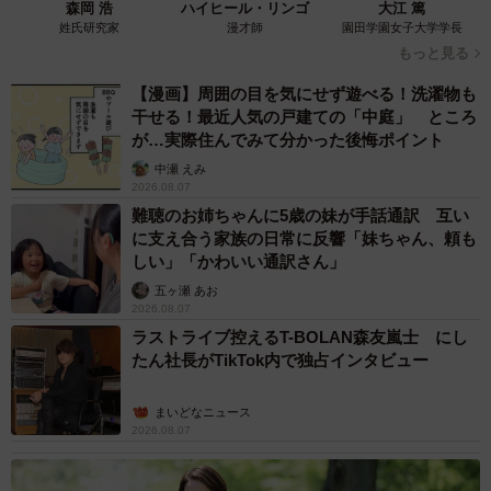
ております。既設の照明器具との組み合わせが不適切な場
森岡 浩
ハイヒール・リンゴ
大江 篤
姓氏研究家
漫才師
園田学園女子大学学長
合、ＬＥＤランプが点灯しない場合や、重大事故の懸念が
もっと見る
あります。
【漫画】周囲の目を気にせず遊べる！洗濯物も
干せる！最近人気の戸建ての「中庭」 ところ
──蛍光灯の照明器具は、器具ごと交換するのがお勧め？
が…実際住んでみて分かった後悔ポイント
中瀬 えみ
蛍光灯器具の内部には安定器と呼ばれる電源が内蔵され
2026.08.07
ており、この部品は経年の劣化により長く使うと故障が考
難聴のお姉ちゃんに5歳の妹が手話通訳 互い
に支え合う家族の日常に反響「妹ちゃん、頼も
えられるうえ、その方式（インバータ式やラピッドスター
しい」「かわいい通訳さん」
ト式など）も複数存在するため、この安定器を切り離す電
五ヶ瀬 あお
気工事をしないタイプのＬＥＤ直管というのは当社として
2026.08.07
は推奨いたしかねます（照明工業会も同様の見解です）。
ラストライブ控えるT-BOLAN森友嵐士 にし
たん社長がTikTok内で独占インタビュー
よって当社では器具ごとの交換をお勧めしています。
まいどなニュース
2026.08.07