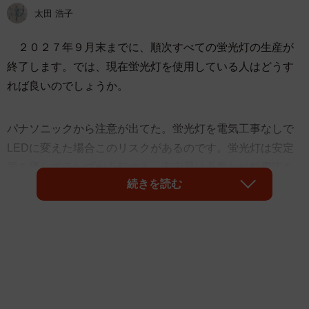
太田 浩子
２０２７年９月末までに、順次すべての蛍光灯の生産が
終了します。では、現在蛍光灯を使用している人はどうす
れば良いのでしょうか。
パナソニックから注意が出てた。蛍光灯を電気工事なしで
LEDに変えた場合このリスクがあるのです。蛍光灯は安定
器を通してランプが点灯する。安定器は必要な始動電圧を
続きを読む
与えて安定した点灯を維持するためのもの、これが不要な
LEDにつないでしまってるため問題が起きる可能性がある
のです
pic.twitter.com/QPUIX7RYDB
— nob (@doroicarv_nob)
September 5, 2025
蛍光灯の生産が終了するなら器具はそのままでＬＥＤラ
ンプに変更すればいいのではないかと考える人もいるかも