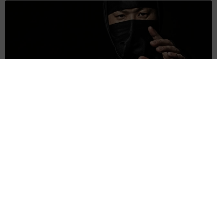
京都駅をぶらぶら→ホームの隅に何やら「ドロン」のポーズを
する忍者 この暑い中いったいなぜ？ 近づいてみたら…
「見つかるなんて未熟」
中将 タカノリ
2026.08.06
「明日ひま？」 知り合いから唐突なメッセー
ジ 用件次第で断ることもできる賢い返信文と
は？【漫画】
海川 まこと
2026.08.06