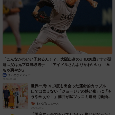
のです。市販されている無工事で交換できるＬＥＤランプ
も組み合わせを誤らなければ点灯します。しかし、家電製
品同様に、照明器具にも耐用年数というものがあり、ラン
プ交換のみではこの故障リスクというのは潜在的に残され
たままとなります。過剰に長い期間使用し続けると、事故
リスクが高まりますので、当社では器具ごと交換してＬＥ
Ｄ化を推奨しています。
「こんなかわいい子おるん！？」大阪出身のUHB26歳アナが話
※多くの家電製品同様に適正交換時期は１０年と言われて
題…父は元プロ野球選手 「アイドルさんよりかわいい」「め
います。ＬＥＤに交換していても、１０年を越えたあたり
ちゃ爽やか」
から故障率も上がり、寿命末期には初期の明るさの７０％
まいどなメディア
2026.08.07
程度まで明るさが低下すると言われています。使い続けた
世界一周中に3度も出会った運命的カップル
古い照明器具は発煙・発火の危険があるため、早めに器具
口では言えない「ジョージアの熱い夜」に「も
ごと交換することをお勧めします。
うやめぇや！」藤井が猛ツッコミ連発【新婚さ
ん】
まいどなニュース
2026.08.07
※ LED照明器具などの省エネ家電の購入には、自治体の補
「国産マッチでもバズりたい」願いかなった！