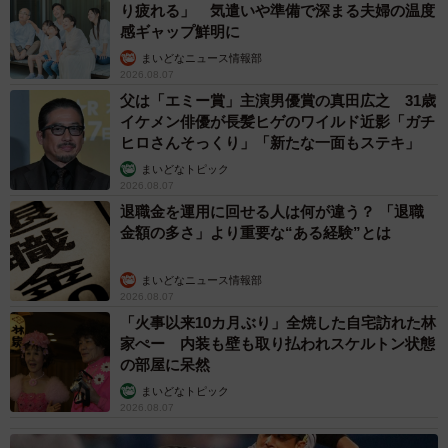
り疲れる」 気遣いや準備で深まる夫婦の温度
器具交換に近いことになるため、問題ありません。
感ギャップ鮮明に
まいどなニュース情報部
2026.08.07
──ＬＥＤランプに換えられないなら、蛍光灯の予備を購入
父は「エミー賞」主演男優賞の真田広之 31歳
しておこうという人もいそうですが、それは問題ありませ
イケメン俳優が長髪ヒゲのワイルド近影「ガチ
んか？
ヒロさんそっくり」「新たな一面もステキ」
まいどなトピック
蛍光灯（ランプ）自体には使用期限は設けていませんの
2026.08.07
退職金を運用に回せる人は何が違う？ 「退職
でご使用頂けますが、照明器具側（特に安定器）は家電製
金額の多さ」より重要な“ある経験”とは
品同様に経年使用での劣化がございますので、長年ご愛用
頂いた蛍光灯器具だと思いますが、この機会に器具ごと交
まいどなニュース情報部
換によるＬＥＤ化を推奨します。
2026.08.07
「火事以来10カ月ぶり」全焼した自宅訪れた林
家ぺー 内装も壁も取り払われスケルトン状態
──照明器具も電化製品なので寿命があるということです
の部屋に呆然
ね。
まいどなトピック
2026.08.07
照明器具の事故で最も多いのは過剰な長期使用によるも