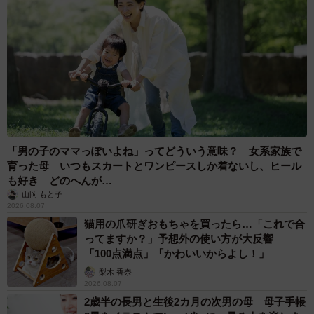
3/4
引掛シーリングに照明器具が取り付けられている場合は、引掛シーリン
「男の子のママっぽいよね」ってどういう意味？ 女系家族で
グタイプの新しい器具に自分で交換することができます（提供：パナソ
育った母 いつもスカートとワンピースしか着ないし、ヒール
ニック）
も好き どのへんが…
山岡 もと子
2026.08.07
──器具ごと交換する場合、自分で交換できますか？
猫用の爪研ぎおもちゃを買ったら…「これで合
ってますか？」予想外の使い方が大反響
上記画像のような「引掛シーリング」などの配線器具が
「100点満点」「かわいいからよし！」
ついている場合は、シーリングライトやペンダントライト
梨木 香奈
はご自身で取り外してＬＥＤ照明器具に交換が可能です。
2026.08.07
2歳半の長男と生後2カ月の次男の母 母子手帳