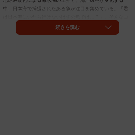
地球温暖化による海水温の上昇で、海洋環境が変化する
中、日本海で捕獲されたある魚が注目を集めている。「君
は日本海にいたら行けないはずの魚では…？」。そんなコ
メントとともにX上に投稿された魚の正体とは―。
続きを読む
君は日本海に居たら行けないはずの魚では？笑
漁師10年してて初めてみたw