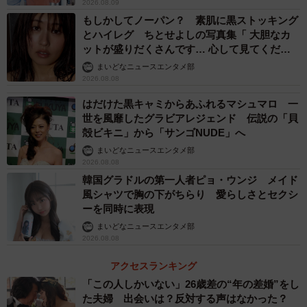
2026.08.09
もしかしてノーパン？ 素肌に黒ストッキング
とハイレグ ちとせよしの写真集「 大胆なカ
ットが盛りだくさんです… 心して見てくださ
い」
まいどなニュースエンタメ部
2026.08.08
はだけた黒キャミからあふれるマシュマロ 一
世を風靡したグラビアレジェンド 伝説の「貝
殻ビキニ」から「サンゴNUDE」へ
まいどなニュースエンタメ部
2026.08.08
3/3
韓国グラドルの第一人者ピョ・ウンジ メイド
風シャツで胸の下がちらり 愛らしさとセクシ
同じく、温かい地域に生息するはずのハタの仲間・キハッソク（提供写
真）
ーを同時に表現
まいどなニュースエンタメ部
男性によると、これまでにもマンタやウミガメなど、珍し
2026.08.08
い海の生き物に遭遇してきたが、ソトイワシは初めてだと
アクセスランキング
いう。「最近では、熱帯・亜熱帯に生息するキハッソクと
「この人しかいない」26歳差の“年の差婚”をし
いうハタの仲間も網にかかりました。やっぱり温暖化の影
た夫婦 出会いは？反対する声はなかった？