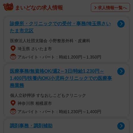
#島根県
まいどなの求人情報
求人情報一覧へ
#日本海
#珍客
診療所・クリニックでの受付・事務/埼玉県さい
初めて
pic.twitter.com/gbVS7Quncm
たま市北区
医療法人社団太陽会 小野整形外科・皮膚科
— 出雲の釣り人 "わや" (@turiaka0320)
September 12, 2025
埼玉県 さいたま市
投稿したのは、X名・出雲の釣り人 "わ
アルバイト・パート：時給1,200円～1,350円
や"（@turiaka0320）さん。島根県在住の漁師で、29歳男
医療事務/無資格OK/週2～3日/時給1,230円～
性。島根県出雲市塩津町の沖合に設置していた定置網に、
1,400円/扶養内OK/小児科クリニックでの医療事
ある魚が入っていたという。銀白色に輝くソトイワシ。
務業務
「ボーンフィッシュ」とも呼ばれ、熱帯・亜熱帯に生息
個人立砂押渉 すなおしこどもクリニック
し、ハワイや宮﨑などの暖かい地域にいるという。思わぬ
神奈川県 相模原市
珍客に、発見した男性は「漁師10年していて初めて見た」
アルバイト・パート：時給1,230円～1,400円
と驚きを綴った。
調剤事務・調剤補助