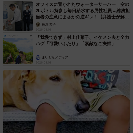
オフィスに置かれたウォーターサーバー 空の
2Lボトル持参し毎日給水する男性社員→総務担
当者の注意にまさかの逆ギレ！【弁護士が解
説】
長澤 芳子
2026.08.08
「我慢できず」村上佳菜子、イケメン夫と全力
ハグ「可愛いふたり」「素敵なご夫婦」
まいどなメディア
2026.08.08