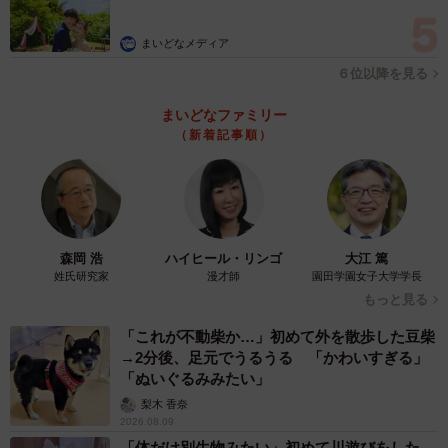
まいどなメディア
６位以降を見る
まいどなファミリー
（新着記事順）
森岡 浩
ハイヒール・リンゴ
大江 篤
姓氏研究家
漫才師
園田学園女子大学学長
もっと見る
「これが不動柴か…」初めて外を散歩した豆柴
→2分後、足元でうるうる 「かわいすぎる」
「ぬいぐるみみたい」
梨木 香奈
2026.08.09
「体だけ別生物みたい」初めて川遊びをした