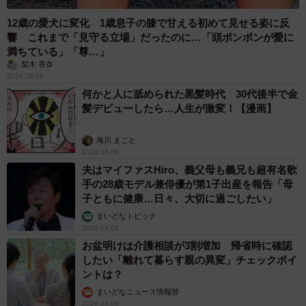
12歳の愛犬に変化 1歳息子の膝で甘える初めて見せる姿に反
響 これまで「見守る立場」だったのに…「頭ポンポンが愛に
満ちている」「尊…」
梨木 香奈
2026.08.08
何かと人に舐められた黒髪時代 30代後半で金
髪デビューしたら…人生が激変！【漫画】
海川 まこと
2026.08.08
夫はマイファスHiro、義父母も義兄も超有名歌
手の28歳モデル兼俳優が第1子出産を報告「母
子ともに健康…日々、大切に過ごしたい」
まいどなトピック
2026.08.08
お盆明けは介護相談が3割増加 帰省時に確認
したい「離れて暮らす親の異変」チェックポイ
ントは？
まいどなニュース情報部
2026.08.08