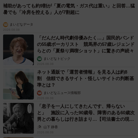
補助があっても約9割が「夏の電気・ガス代は重い」と回答…猛
暑でも「冷房を控える」人が7割超に
まいどなデータ
2026.08.08
「だんだん時代劇俳優みたく…」国民的バンド
の55歳ボーカリスト 競馬界の57歳レジェンド
らとの「夏祭り満喫ショット」に驚きの声続々
まいどなトピック
2026.08.08
ネット通販で「運営者情報」を見る人は約8
割 信頼できるサイト・怪しいサイトの判断基
準とは？
まいどなニュース情報部
2026.08.08
「息子を一人にしてきたんです、帰らない
と」 施設に入った90歳母、障害のある60歳次
男との暮らしは行き詰まり…【司法書士の現場
から】
山下 静香
2026.08.08