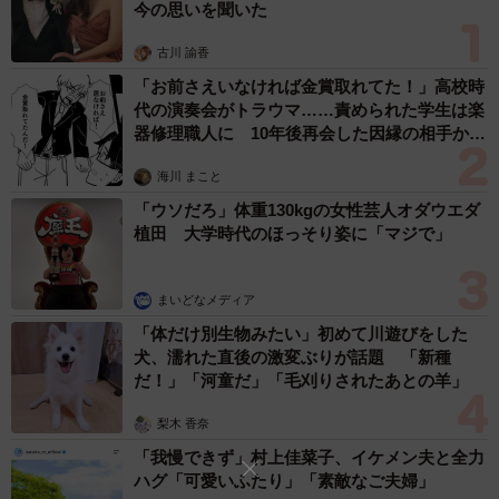
今の思いを聞いた
響があるのかな…？ソトイワシは美味しくない魚で有名で
すが」とも話した。
古川 諭香
「お前さえいなければ金賞取れてた！」高校時
X上ではこの投稿に対して、「水温が関係しているんですか
代の演奏会がトラウマ……責められた学生は楽
器修理職人に 10年後再会した因縁の相手から
ねぇ」「（北海道の）稚内でもダツやシマフグ見る時代で
思わぬ申し出【漫画】
すからね」「南国のお魚が…地球の環境は少しずつ動いて
海川 まこと
いますね」「これからどうなっていくんでしょう」などの
「ウソだろ」体重130kgの女性芸人オダウエダ
コメントが並んだ。
植田 大学時代のほっそり姿に「マジで」
まいどなメディア
「体だけ別生物みたい」初めて川遊びをした
犬、濡れた直後の激変ぶりが話題 「新種
だ！」「河童だ」「毛刈りされたあとの羊」
梨木 香奈
「我慢できず」村上佳菜子、イケメン夫と全力
ハグ「可愛いふたり」「素敵なご夫婦」