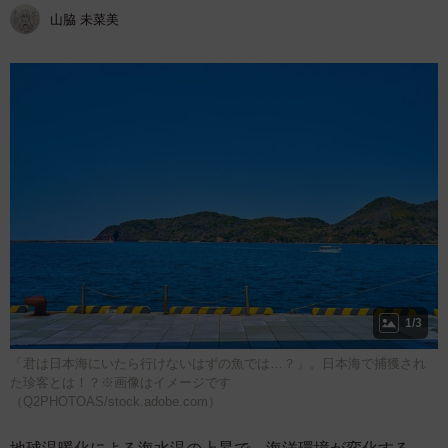
山脇 未菜美
1/3
「君は日本海にいたら行けないはずの魚では…？」。日本海で捕獲され
た珍客とは！？※画像はイメージです
（Q2PHOTOAS/stock.adobe.com）