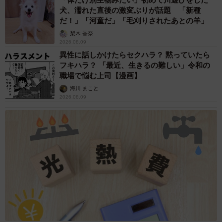
犬、濡れた直後の激変ぶりが話題 「新種
だ！」「河童だ」「毛刈りされたあとの羊」
梨木 香奈
2026.08.09
異性に話しかけたらセクハラ？ 黙っていたら
フキハラ？ 「最近、生きるの難しい」令和の
職場で悩む上司【漫画】
海川 まこと
2026.08.09