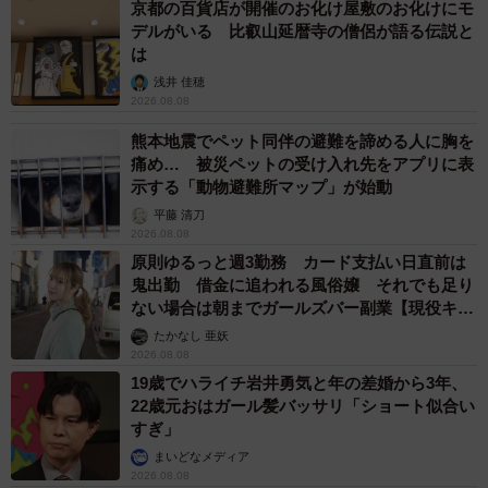
京都の百貨店が開催のお化け屋敷のお化けにモ
デルがいる 比叡山延暦寺の僧侶が語る伝説と
は
浅井 佳穂
2026.08.08
熊本地震でペット同伴の避難を諦める人に胸を
痛め… 被災ペットの受け入れ先をアプリに表
示する「動物避難所マップ」が始動
平藤 清刀
2026.08.08
原則ゆるっと週3勤務 カード支払い日直前は
鬼出勤 借金に追われる風俗嬢 それでも足り
ない場合は朝までガールズバー副業【現役キャ
ストに取材】
たかなし 亜妖
2026.08.08
19歳でハライチ岩井勇気と年の差婚から3年、
22歳元おはガール髪バッサリ「ショート似合い
すぎ」
まいどなメディア
2026.08.08