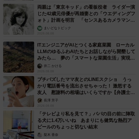
両親は「東京キッド」の看板役者 ライダー演
じた42歳元俳優が再婚妻との「ウエディングフ
ォト」計画を明言 「センスあるカメラマン求
む」
まいどなトピック
2026.08.08
ITエンジニアがAIとつくる家庭菜園 ローカル
LLMのゆるふわAIたちとお話しながら開墾して
みたら… 夢の「スマートな菜園生活」実現な
るか
井二 かける
2026.08.08
プチバズしたママ友とのLINEスクショ うっ
かり電話番号を流出させちゃった！ 激怒する
友人 慰謝料の相場はいくらですか【弁護士が
解説】
長澤 芳子
2026.08.08
「テレビより私を見て？」パパの目の前に陣取
る犬に1.4万いいね あまりにも健気な熱烈ア
ピールのちょっと切ない結末
梨木 香奈