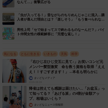
なんて…」衝撃広がる
「虫が入ってる！」昔ながらのちりめんじゃこに混入…購
2/3
入者が喜んだ理由とは？「楽しそう」「もう食べられな
い」賛否も
熱帯や亜熱帯に生息するはずのソトイワシ（提供写真）
男性上司「セで始まってスで終わるものなーんだ？」バイ
ト仲間女性の模範解答に「完璧な返し！」
気になる
ともに生きる
いきもの
天気
科学
「右ひじ左ひじ交互に見て♪」お笑いコンビ元
メンバー髪型激変 命を救う資格を取得「ええ
え！！すごすぎます！」→本名も明らかに
まいどなメディア
2026.08.09
帰省は控えても感謝は届けたい…「お盆玉」っ
て知ってる？「あげる派」の4割が金額アッ
プ、相場はいくら？
まいどなニュース情報部