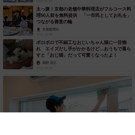
2026.08.08
太っ腹！京都の老舗中華料理店がフルコース料
理50人前を無料提供 「一市民としてお礼を」
つながる善意の輪
京都新聞社
2026.08.08
ボロボロで不細工なおじいちゃん猫に一目惚
れ エイズだし手がかかるけど…おうちで暮ら
すと「おじ猫」だって可愛くなったよ！
鶴野 浩己
2026.08.08