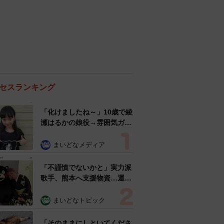
セスランキング
「化けましたね～」10歳で綾
瀬はるかの娘役→雰囲気ガラ
リの18歳に成長 「メイクで
雰囲気が」「宝塚に入れそ
まいどなメディア
う」
「不謹慎でないかと」実力派
歌手、熊本へ支援物資…運搬
トラックの車体デザインにた
めらい 「痛いほど伝わる」
まいどなトピック
「行動され立派」
「そのままにしといてくださ