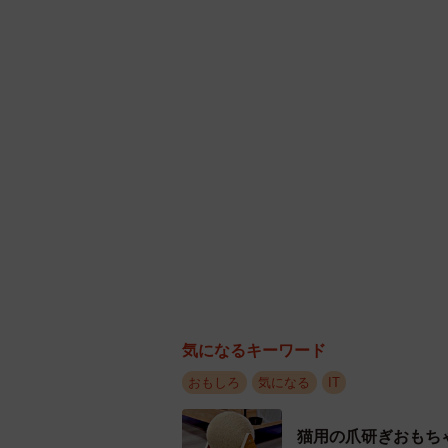
じっくり
――参考にしたゲームや作品は？
担当者：具体的なゲーム名のお答え
ラーゲームをいくつか参考にしまし
気になるキーワード
す。チームで集まり、みんなでゲー
おもしろ
気になる
IT
――制作のポイントは？
猫用の爪研ぎおもち