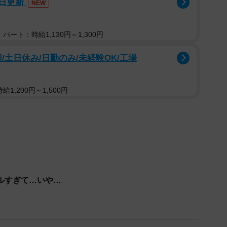
7日更新
NEW
。花王の担当者に話を聞いた。
パート：時給1,130円～1,300円
円/土日休み/日勤のみ/未経験OK/工場
1,200円～1,500円
ルすぎて…いや…
3/8