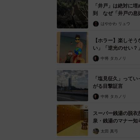
「井戸」は絶対に埋
道具を
到 なぜ「井戸の息
――ホラーというジャンルを選んだ
はやかわ リュウ
担当者：掃除で取り除く「汚れ」が
【ホラー】楽しそう
もらいやすいのでは、と考えました。
い」「逆光のせい？
信者が恐怖を共有しながら進めるホ
中将 タカノリ
と考えていました。
「塩見征久」ってい
がる目撃証言
中将 タカノリ
スーパー銭湯の脱衣
泉・銭湯のマナー知
太田 真弓