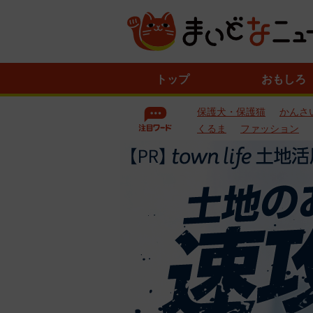
ニ
トップ
おもしろ
ュ
ー
保護犬・保護猫
かんさ
ス
一
くるま
ファッション
覧