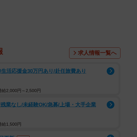
報
求人情報一覧へ
/生活応援金30万円あり/赴任旅費あり
2,000円～2,500円
残業なし/未経験OK/急募/上場・大手企業
2/8
になるストーリーはこちら
給1,500円
りながら「これは油汚れか…」など掃除道具を選び綺麗