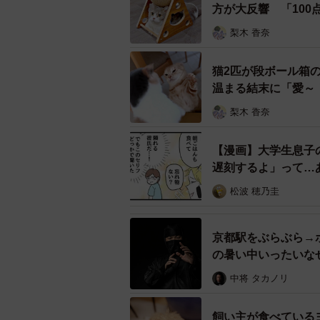
方が大反響 「10
担当者：「ホラーゲームの世界観」
梨木 香奈
でありながら、できるだけリアルな
えば、スプレー音は実際の商品から
猫2匹が段ボール箱
ております。
温まる結末に「愛～
梨木 香奈
【漫画】大学生息子
遅刻するよ」って…
松波 穂乃圭
京都駅をぶらぶら→
の暑い中いったいな
中将 タカノリ
飼い主が食べている