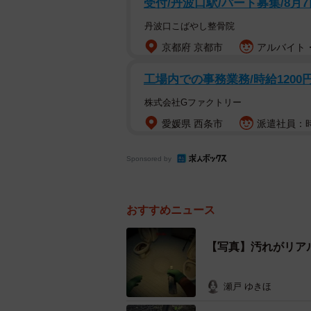
受付/丹波口駅/パート募集/8月
にしていく何ともシュールな作品だ
丹波口こばやし整骨院
京都府 京都市
アルバイト・
工場内での事務業務/時給1200
株式会社Gファクトリー
愛媛県 西条市
派遣社員：時給
Sponsored by
おすすめニュース
【写真】汚れがリア
瀬戸 ゆきほ