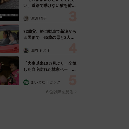
い」道路で動けない猫を前に
返された一言… 懸命に生き
ようとした4日間 「命の重
渡辺 晴子
さはみんな同じ」保護団体代
表の訴え
72歳父、軽自動車で新潟から
四国まで 65歳の母と2人で
3泊4日の旅 パーキングの休
憩まで分刻み… 「大学生で
山岡 もと子
も組まねえよ！」
「火事以来10カ月ぶり」全焼
した自宅訪れた林家ぺー 内
装も壁も取り払われスケルト
ン状態の部屋に呆然
まいどなトピック
６位以降を見る