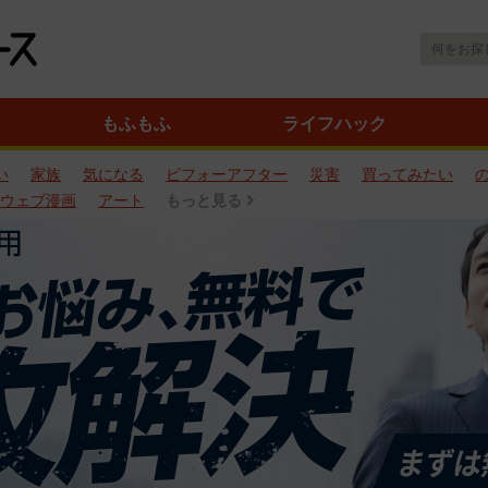
もふもふ
ライフハック
い
家族
気になる
ビフォーアフター
災害
買ってみたい
ウェブ漫画
アート
もっと見る