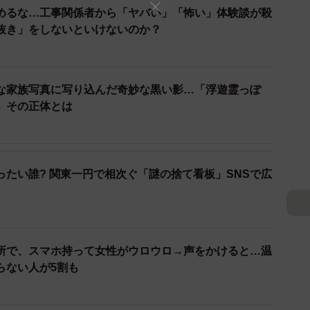
めるな…工事関係者から「ヤバい」「怖い」体験談が殺
変更「壁の汚れはこれか…」
抜き」をしないといけないのか？
理由は？
ホラーと相性がよく、プレイヤーにとっても受け入れて
な家族写真に写り込んだ奇妙な黒い影…「浮遊霊っぽ
YouTubeなどゲーム配信をされる時にも、視聴者と配
」その正体とは
ラーゲームは盛り上がるので、おもしろいジャンルだな
ったい誰? 関東一円で相次ぐ「謎の捨て看板」SNSで広
所で、スマホ持って女性がウロウロ→声をかけると…温
らない人が5割も