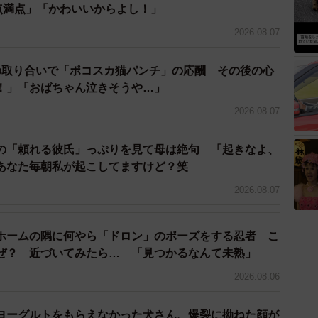
0点満点」「かわいいからよし！」
×「商品の紹介」の両立に最もこだわりました。ゲーム
2026.08.07
汚れの質感再現・使用体験の実現も目指しました。たと
録音。ゲーム内で疑似体験がしっかりできるようになっ
の取り合いで「ポコスカ猫パンチ」の応酬 その後の心
！」「おばちゃん泣きそうや…」
2026.08.07
の「頼れる彼氏」っぷりを見て母は絶句 「起きなよ、
あなた毎朝私が起こしてますけど？笑
2026.08.07
ホームの隅に何やら「ドロン」のポーズをする忍者 こ
ぜ？ 近づいてみたら… 「見つかるなんて未熟」
2026.08.06
ヨーグルトをもらえなかった犬さん、爆裂に拗ねた顔が