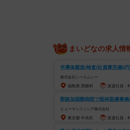
まいどなの求人情
半導体製造/検査/社員寮完備0円
株式会社シーエムシー
福島県 西郷村
派遣社員：時給
聖路加国際病院で医科医療事務/
ヒューマンリソシア株式会社
気
東京都 中央区
派遣社員：時
真夜中の屋敷で、化け物から逃げ回