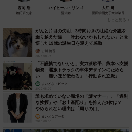
子どもの学校外の学習時間が11年で2割減少
「家庭学習0分層」が約半数に達する深刻な実
態と広がる学習格差
まいどなニュース情報部
2026.08.06
「事故物件」という言葉のイメージにとらわれ
ていませんか？ 不動産業者が語る「物件の可
能性」を閉ざさないために必要なこと
平藤 清刀
2026.08.06
東京・千代田区の中央線高架に心ない落書き
5/6
歴史ある昌平橋架道橋の被害に怒りの声 「何
綺麗な黒で背景と同化しちゃうぷりもちゃん（提供：ふわもさん）
も分かってないし、センスも古い」「罰則強化
して」
中将 タカノリ
2026.08.06
もしかすると「下山ダッシュ」 リニア中央新
幹線の長野県駅 在来線との乗り継ぎなし→な
ら走れば間に合うんじゃない？ 惜しい位置関
係が反響
中将 タカノリ