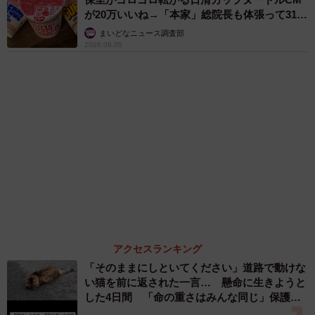
ら……スマホを返してもらえない 「日本人は
カモ代表かも」「私は6時間で3万円払った」
宮前 晶子
６位以降を見る
まいどなファミリー
（新着記事順）
3/6
クローゼットにもよく隠れているぷりもちゃん（提供：ふわもさん）
森岡 浩
ハイヒール・リンゴ
大江 篤
「隠れんぼが大好きで、夏も冬もクローゼットの奥で寝て
姓氏研究家
漫才師
園田学園女子大学学長
もっと見る
たりします😴 涼しくなると窓際で日向ぼっこも大好き
です」
がんと片目の失明、3時間おきの壮絶な介護を
乗り越えた猫 「叶わないかもしれない」と覚
悟した19歳の誕生日を迎えて感動
ーー写真の後、ぷりもちゃんはどのように過ごしていまし
古川 諭香
たか？
2026.08.06