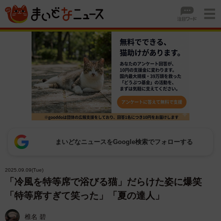
まいどなニュースをGoogle検索でフォローする
2025.09.09(Tue)
「冷風を特等席で浴びる猫」だらけた姿に爆笑
「特等席すぎて笑った」「夏の達人」
椎名 碧