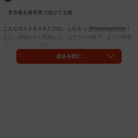
「🎐冷風を特等席で浴びてる猫」
こんなポストをされたのは、ふわも（
@fuwamopurimo
）
さん。投稿された写真には、エアコンの真下、まさに特等
席で涼んでいる黒猫の姿が写っています。
続きを読む
リラックスしながらも、だらけたような人間味を感じさせ
る表情が印象的な猫さん。
「特等席すぎて笑った😂」
「人間より快適な場所知ってるなぁ」
「エアコンの下ってほんと賢い子！」
「これは夏の達人ですね」
投稿には、さまざまな声が寄せられました。猫さんは、ス
コティッシュフォールドのぷりもちゃん。6歳のおっとりマ