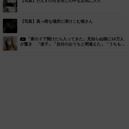
【写真】たんすの引き出しの中もお気に入り
「家でも車でもよくこの場所で寛いでることが多いです」
【写真】真っ暗な場所に溶けこむ猫さん
ーーこの時、ぷりもちゃんはどのような様子でしたか？
「『寛いでるから邪魔しないで』みたいな感じでした😅」
「家のドア開けたら入ってきた」見知らぬ猫に16万人
が驚き 「迷子」「自分のおうちと間違えた」「うちもあ
りました」
ーーこの姿を見た時は？
おもしろ
もふもふ
ネコ
「カニにアジをあげると青くなる」ほんと
に！？ 「自然の染色技術が凄い」と話題に
その理由とは…？
竹中 友一（RinToris）
2026.08.06
「これ全部長野県」海外のような絶景ショット
に感動と反響「離れてからいいところだったん
だって気づいた」
行橋 友