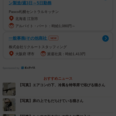
ン製造/週3日～5日勤務
Pasco札幌セントラルキッチン
1/6
北海道 江別市
アルバイト・パート：時給1,080円～
冷風を特等席で浴びるぷりもちゃん（提供：ふわもさん）
一般事務/その他商社
NEW
株式会社リクルートスタッフィング
大阪府 堺市
派遣社員：時給1,413円
Sponsored by
おすすめニュース
【写真】エアコンの下、冷風を特等席で浴びる猫さん
【写真】床の上でもだらけている猫さん
ーーエアコンの真下という“特等席”はお気に入りの場所？