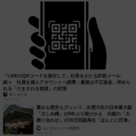
2026.08.05
たった50パーツのレゴで作った極小仏壇 ろう
そく、花立て、お供えのご飯、観音開きの扉の
奥には位牌も…「チーンの音が聞こえてきそ
う」
山岡 もと子
2026.08.05
透明感が半端ない！ 「50歳には見えない」
「永遠に綺麗」な内田有紀 ショートヘア＆半
袖白シャツの最強夏コーデ
まいどなメディア
2026.08.05