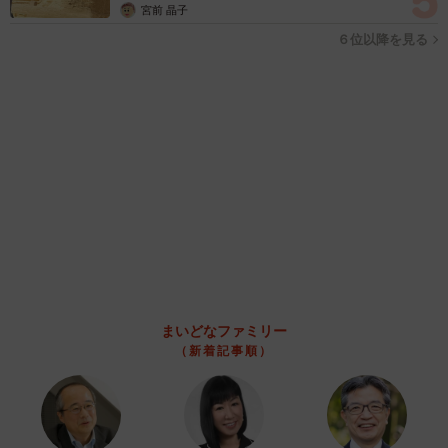
自転車通行可の歩道 電動キックボードで走行中、小学生とあ
わや衝突！ 「歩道走行は道交法違反でしょ」と指摘されまし
た【弁護士が解説】
長澤 芳子
2026.08.06
タイの電車の中で見た優先席のマーク 子ど
も、妊娠、けが人、お年寄り… 一つだけ謎の
ものが！？「だから黄色なんですね」
4/6
中将 タカノリ
2026.08.06
タンスの中もお気に入り（提供：ふわもさん）
【物価高が直撃】お盆帰省「予定なし」が約半
数 新幹線・高速バスの「使い分け」が鮮明に
まいどなニュース情報部
2026.08.06
1歳息子が腕を亜脱臼 「奥さん、専業主婦な
のに」と夫の後輩から一言 母は泣きながら対
応し必死だった 何年もたった今もたまに思い
出し…
山岡 もと子
2026.08.06