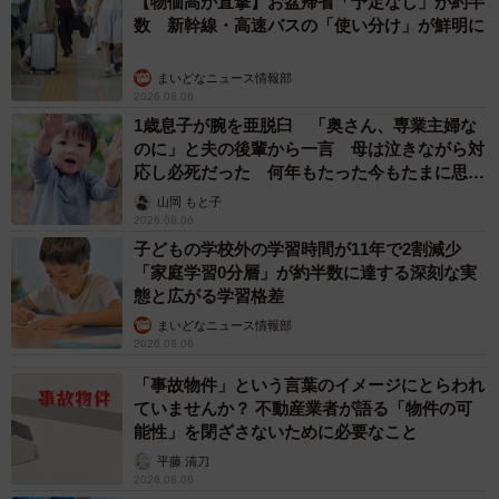
みんなで仲良く団欒中（提供：ふわもさん）
「LINEのQRコードを添付して」社長をかたる詐欺メール
ふわもさんは、「『えっ、こんな所に隠れてたのか？💦』
続々 社員を個人アカウントへ誘導→最後は不正送金…求めら
れる「だまされる前提」の対策
って毎回驚かされるところがびっくり可愛いと思います
井二 かける
😆」と話してくれました。
2026.08.06
重みも歴史もズッシリ…出雲大社の日本最大級
エアコンの真下で涼む姿も、クローゼットの奥で隠れる姿
「大しめ縄」が8年ぶり掛けかえ 伝統の「大
撚り合わせ」が28万回超再生「ほんとに圧巻」
も、どこにいても存在感たっぷりのぷりもちゃん。人間顔
まいどなニュース調査部
負けの「夏の達人」っぷりに、共感と癒しをもらえます
2026.08.06
ね。
「ミステリーの女王」と呼ばれた作家の娘は
「2時間サスペンスの女王」 聞いていたのと
違う血液型に「私は誰の子なの？」【徹子の部
🎐冷風を特等席で浴びてる猫
pic.twitter.com/H64TdZb0ea
屋】
まいどなニュース
2026.08.06
— ふわも (@fuwamopurimo)
August 5, 2025
「わぁ…姐さん…」「永遠にお美しい」 大女
優岩下志麻さん、写真家のインスタに登場
まいどなメディア