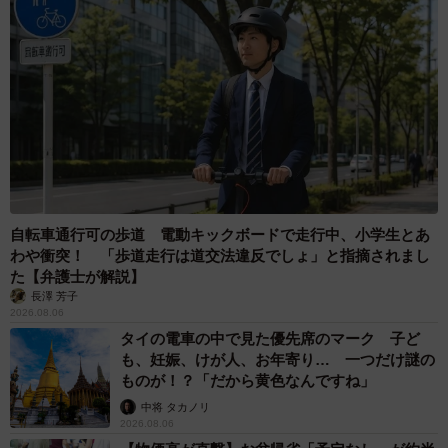
2026.08.06
「なんじゃこりゃ！」「ロボ？」大阪・梅田に
そびえる物体の正体は？ 昭和の遺産を調査し
てみた結果…
太田 浩子
2026.08.06
エジプトで自撮りしていたら、ガイドが「撮り
ますよ！」→ノリノリでポーズを取っていた
ら……スマホを返してもらえない 「日本人は
カモ代表かも」「私は6時間で3万円払った」
宮前 晶子
2026.08.06
6/6