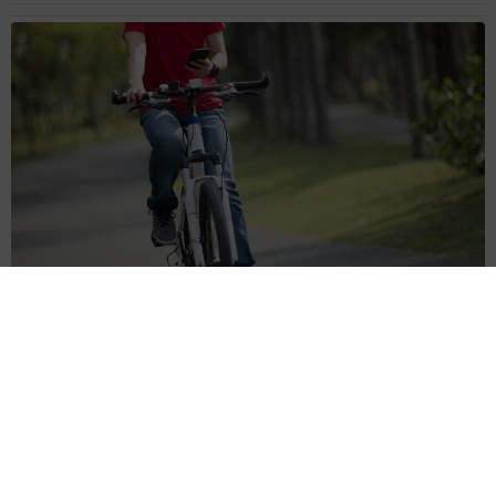
まいどなニュース情報部
2026.08.05
【熊本地震】「米が枯れてしまう！」猛暑と被
災の二重苦 八代市の農家が訴える深刻な水不
足「取り合いでけんかにならないか心配」
渡辺 晴子
2026.08.05
かかりつけ動物病院の「時間外診療」が減少の
理由は？ 夜間や休日の“時間外診療”を続ける
難しさ
小宮 みぎわ
2026.08.05