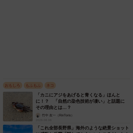
2026.08.06
涼しい「冷感敷きパッド」を気に入った猫さ
ん、”友達”をヨイショヨイショとご招待、毛づ
くろいでおもてなし
椎名 碧
2026.08.05
ふたつ用意したのに…姉妹猫がひとつのベッド
にぎゅうぎゅう詰め状態！ 密着して眠る姿に
「はみ出てる（笑）」「幸せつまってます」
梨木 香奈
2026.08.05
「城本クリニック」を完全オマージュ 吉田沙
保里がゴロゴロ転がる日清カップヌードルCM
が20万いいね→「本家」総院長も体張って31万
2/6
いいね
まいどなニュース調査部
まるで人間のような寛ぎ方をするぷりもちゃん（提供：ふわもさん）
2026.08.05
アクセスランキング
「なんとも人間の意思を持っているのでは…🤔と思ってま
「そのままにしといてください」道路で動けな
す🤣」
い猫を前に返された一言… 懸命に生きようと