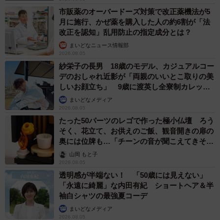
まいどなトピック
2026.08.05
「うちの猫、背中たくましすぎないか？」父と
並んだ猫の後ろ姿にSNS騒然 「筋トレして
る？」「すごく丈夫そう」「ハーランドかと」
梨木 香奈
2026.08.05
「そんなわけない…と思ったけど」バニラアイ
スに混ぜてみたら……意外なおいしさ 口の中
で気づいた斬新な「和の薬味コラボ」が話題
中将 タカノリ
2026.08.05
朝ドラで話題になった令和初の仮面ライダー俳
優が初登場 女手ひとつで育ててくれた母の手
伝いで料理人を夢見たことも【徹子の部屋】
まいどなニュース
2026.08.05
【2026上半期タレントCM起用社数ランキン
グ】今田美桜と大谷翔平を僅差で抑えた1位
は？