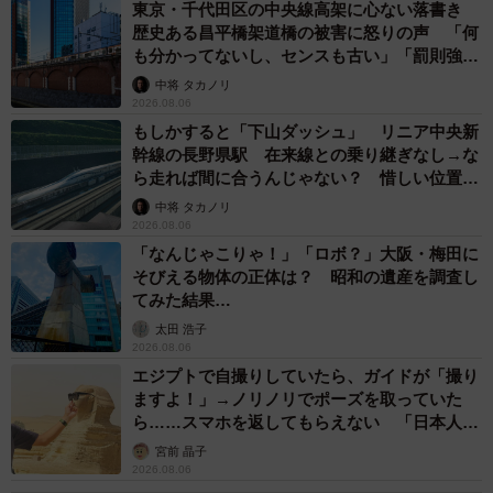
2026.08.05
「ふざけてません…真剣です」京都の老舗和菓
子店 次はカブトムシの幼虫 職人が手がけた
ゲテモノ和菓子 見事な造形に「気持ち悪いく
らいリアル」
中将 タカノリ
2026.08.05
【漫画】中学受験のリアル「あの子、最近見な
いね」…御三家を目指していたはずの家庭が消
えていく 限界を迎えた子を目の当りに
松波 穂乃圭
2026.08.05
市販薬のオーバードーズ対策で改正薬機法が5
月に施行、かぜ薬を購入した人の約6割が「法
改正を認知」乱用防止の指定成分とは？
まいどなニュース情報部
2026.08.05
紗栄子の長男 18歳のモデル、カジュアルコー
デのおしゃれ近影が「両親のいいとこ取りの美
しいお顔立ち」 9歳に渡英し全寮制カレッジ
で学ぶ
まいどなメディア