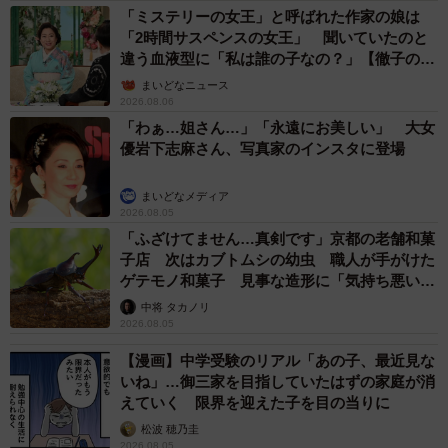
自転車の「ながらスマホ」罰則、6割超が「内容は知らない」
利用者の意識と実際の法的知識にギャップ大きく
まいどなニュース情報部
2026.08.05
木の枝？エアコンの送風口から細長いものが…
昼休みの診療所を襲った恐怖の生きもの【漫
画】
海川 まこと
2026.08.05
保護猫カフェでひとりぼっちだった「耳が聞こ
えないシニア猫」と運命の出会い→重度のペッ
トロスで適応障害だった女性の人生が一変
古川 諭香
2026.08.05
「ソナチネ」出演の55歳俳優が事故で大けが
「戦いを諦めなければ絶望は来ない」 名悪役
だった父の言葉を胸に決意表明