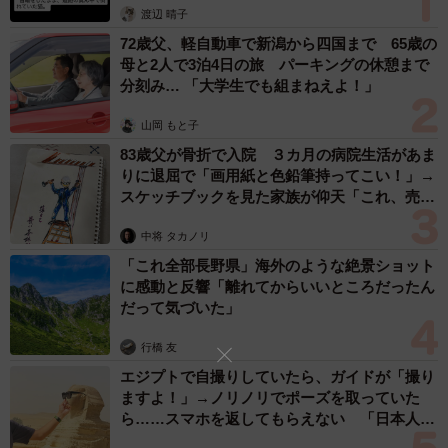
「不謹慎でないかと」実力派歌手、熊本へ支援
「ご飯の時間になると水を飲みに来て、下に降りてきてス
物資…運搬トラックの車体デザインにためら
い 「痛いほど伝わる」「行動され立派」
リスリしてました☺️」
まいどなトピック
2026.08.06
誰も求めていない職場の「謎マナー」、「過剰
な挨拶」や「お土産配り」を抑えた1位は？
やめられない理由は「周りの目」
まいどなデータ
2026.08.06