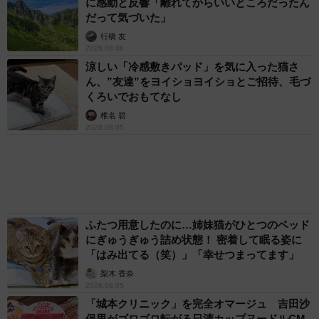
した4日間 「命の重さはみんな同じ」保護団
ーー夏は涼しい場所を探して過ごすことが多いのでしょう
体代表の訴え
渡辺 晴子
か？
72歳父、軽自動車で新潟から四国まで 65歳の
母と2人で3泊4日の旅 パーキングの休憩まで
分刻み… 「大学生でも組まねえよ！」
山岡 もと子
83歳父が骨折で入院 ３カ月の病院生活があま
りに退屈で「画用紙と色鉛筆持ってこい！」→
スケッチブックを見た家族が仰天「これ、売れ
ますよ…」
中将 タカノリ
「これ全部長野県」海外のような絶景ショット
に感動と反響「離れてからいいところだったん
だって気づいた」
行橋 友
エジプトで自撮りしていたら、ガイドが「撮り
ますよ！」→ノリノリでポーズを取っていた