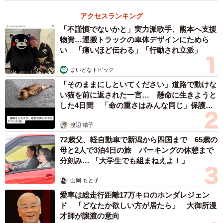
アクセスランキング
「不謹慎でないかと」実力派歌手、熊本へ支援
物資…運搬トラックの車体デザインにためら
い 「痛いほど伝わる」「行動され立派」
まいどなトピック
3/5
「そのままにしといてください」道路で動けな
お味のほどは？（隼のぶをさん提供）
い猫を前に返された一言… 懸命に生きようと
した4日間 「命の重さはみんな同じ」保護団
隼：念願の丼太郎の牛丼は一言でいうと「ザ・ジャンクフ
体代表の訴え
渡辺 晴子
ード！」です。牛肉はパサパサしており独特の甘味を帯び
72歳父、軽自動車で新潟から四国まで 65歳の
ていました。他の大手チェーン店とは全く異なる味だと思
母と2人で3泊4日の旅 パーキングの休憩まで
います。包み隠さず申し上げるなら、可もなく不可もない
分刻み… 「大学生でも組まねえよ！」
味です。しかし一度食べ始めてみると止まらない、また食
山岡 もと子
べに来たくなる不思議な味でした。
愛車は総走行距離17万キロのホンダレジェン
ド 「どなたか欲しい方が居たら」 大御所漫
店内の雰囲気は、まるで時が止まっているようで「平成初
才師が譲渡の意向