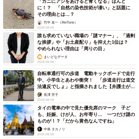
「カニにアジをあげると青くなる」ほんと
に！？ 「自然の染色技術が凄い」と話題に
— 隼のぶを (@HYBSNBW)
June 15, 2025
その理由とは…？
竹中 友一（RinToris）
2026.08.06
誰も求めていない職場の「謎マナー」、「過剰
な挨拶」や「お土産配り」を抑えた1位は？
やめられない理由は「周りの目」
まいどなデータ
2026.08.06
自転車通行可の歩道 電動キックボードで走行
中、小学生とあわや衝突！ 「歩道走行は道交
法違反でしょ」と指摘されました【弁護士が解
説】
長澤 芳子
2026.08.06
タイの電車の中で見た優先席のマーク 子ど
も、妊娠、けが人、お年寄り… 一つだけ謎の
ものが！？「だから黄色なんですね」
中将 タカノリ
2026.08.06