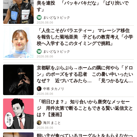
『牛友チェーン』にもよく行ってました。その継承店の
美を連投 「バッキバキだな」「ばり渋いで
す」
『牛八』大井町店にも年一ぐらいで行きたくなります。」
まいどなトピック
2026.08.06
など数々の驚きの声が寄せられた今回の投稿。ご興味ある
「人生こそがバラエティー」 マレーシア移住
方はぜひ丼太郎・茗荷谷店に足を運んでいただきたい。
を報告した菊地亜美 子どもの教育考え「小学
校へ入学するこのタイミングで挑戦」
なお隼さんは以前Xで、かつて西日本に展開していたハンバ
まいどなトピック
2026.08.06
ーガーチェーン店
「バーガーシティ」
についても紹介して
いる。こちらも今回の投稿同様にわびさびを感じる名投稿
京都駅をぶらぶら→ホームの隅に何やら「ドロ
ン」のポーズをする忍者 この暑い中いったい
なので、ご興味ある方は要チェックだ。
なぜ？ 近づいてみたら… 「見つかるなんて
未熟」
中将 タカノリ
2026.08.06
「明日ひま？」 知り合いから唐突なメッセー
ジ 用件次第で断ることもできる賢い返信文と
は？【漫画】
海川 まこと
2026.08.06
飼い主が食べているヨーグルトをもらえなかっ