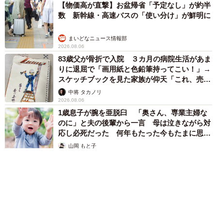
【物価高が直撃】お盆帰省「予定なし」が約半
数 新幹線・高速バスの「使い分け」が鮮明に
まいどなニュース情報部
2026.08.06
83歳父が骨折で入院 ３カ月の病院生活があま
りに退屈で「画用紙と色鉛筆持ってこい！」→
スケッチブックを見た家族が仰天「これ、売れ
ますよ…」
中将 タカノリ
2026.08.06
1歳息子が腕を亜脱臼 「奥さん、専業主婦な
のに」と夫の後輩から一言 母は泣きながら対
応し必死だった 何年もたった今もたまに思い
出し…
山岡 もと子
2026.08.06