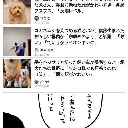
た犬さん、爆裂に拗ねた顔がかわいすぎ「鼻息
フスフス」「反則レベル」
椎名 碧
2026.08.06
コガネムシを見つめる猫とパパ、偶然生まれた
神々しい構図が「宗教画のよう」と話題 「尊
5/5
い」「ていうかライオンキング」
1980年代から90年代にかけて近畿地方を中心に展開した「バーガーシテ
梨木 香奈
ィ」（隼のぶをさん提供）
2026.08.06
髪をバッサリと切った飼い主が帰宅すると→愛
犬たちの反応に「ワンコ様でも戸惑うのね
隼のぶをさん関連情報
（笑）」「困り顔がかわいい」
Xアカウント：
https://x.com/HYBSNBW
ANNA
2026.08.06
かつて東京都23区内に存在した牛丼チェーン店『牛丼太
郎』
1983年に設立されてから2012年に倒産するまで、都内各所
に店がありました。