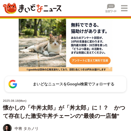
まいどなニュースをGoogle検索でフォローする
2025.08.18(Mon)
懐かしの「牛丼太郎」が「丼太郎」に！？ かつ
て存在した激安牛丼チェーンの"最後の一店舗"
中将 タカノリ