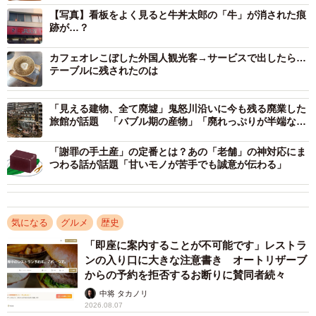
【写真】看板をよく見ると牛丼太郎の「牛」が消された痕
跡が…？
カフェオレこぼした外国人観光客→サービスで出したら…
テーブルに残されたのは
「見える建物、全て廃墟」鬼怒川沿いに今も残る廃業した
旅館が話題 「バブル期の産物」「廃れっぷりが半端な
い」
「謝罪の手土産」の定番とは？あの「老舗」の神対応にま
つわる話が話題「甘いモノが苦手でも誠意が伝わる」
2/5
（隼のぶをさん提供）
気になる
グルメ
歴史
隼：絶滅が危惧される古いチェーン店や昭和から続いてる
ような飲食店巡りが普段から好きで、牛丼太郎の存在は以
「即座に案内することが不可能です」レストラ
ンの入り口に大きな注意書き オートリザーブ
前から存じあげておりました。牛丼のチェーン店といえ
からの予約を拒否するお断りに賛同者続々
ば、大手チェーン店しか知らなかった私にとって牛丼太郎
中将 タカノリ
は興味深いチェーン店であったものの、関西在住の私は東
2026.08.07