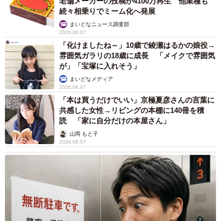
老舗メーカーの投稿が4100万再生 他業種も
太郎を利用されていた方々も、牛丼太郎を利用したことの
続々相乗りでミーム化へ発展
ない方々もぜひ一度茗荷谷店を訪れてみてほしいと思いま
まいどなニュース調査部
2026.08.07
す。 店に入るとそこは、我々にとって懐かしの平成時代で
「化けましたね～」10歳で綾瀬はるかの娘役→
す。
雰囲気ガラリの18歳に成長 「メイクで雰囲気
が」「宝塚に入れそう」
まいどなメディア
2026.08.07
「本は買うだけでいい」京極夏彦さんの言葉に
共感した女性→リビングの本棚に140冊を積
読 「家に自分だけの本屋さん」
山岡 もと子
2026.08.07
4/5