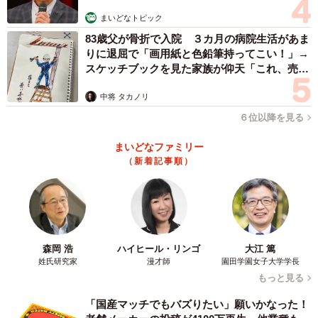
期の牛丼屋」という感じでした。夕方6時半頃の店内は東京
まいどなトピック
のラジオ放送が流れており、その傍らベテランの店員さん
83歳父が骨折で入院 ３カ月の病院生活があま
が黙々と注文をさばいていました。常連さんと思われるお
りに退屈で「画用紙と色鉛筆持ってこい！」→
客さんもたくさん訪れており、「今でもこの地域では深く
スケッチブックを見た家族が仰天「これ、売れ
根付いている」と実感しました。
ますよ…」
中将 タカノリ
ーー投稿に大きな反響がありました。
６位以降を見る
まいどなファミリー
隼：多くの方々からの牛丼太郎の思い出やエピソードをい
（新着記事順）
ただき、驚きとともにうれしく思います。 低価格路線の牛
丼太郎が多くの方々にとって、青春時代やお金のない新社
会人時代を語る上において、欠かせない存在なのだと思い
ました。 また、そういったお話を聞けて、たとえ倒産して
森岡 浩
ハイヒール・リンゴ
大江 篤
しまった会社といえど誰かの人生にとって本当に大事な店
姓氏研究家
漫才師
園田学園女子大学学長
だったのだと実感しました。 そして今回の私の投稿で牛丼
もっと見る
太郎が丼太郎という形でまだ存在していることに驚かれて
「国産マッチでもバズりたい」願いかなった！
いる方のコメントもたくさんいただきました。 かつて牛丼