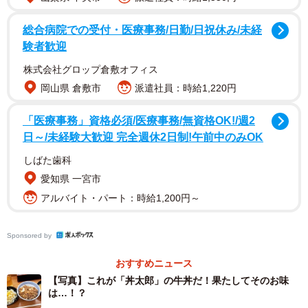
総合病院での受付・医療事務/日勤/日祝休み/未経
験者歓迎
株式会社グロップ倉敷オフィス
隼さんが紹介したのは
丼太郎・茗荷谷店
。1983年に設立
岡山県 倉敷市
派遣社員：時給1,220円
され、「牛丼200円」といった徹底した低価格路線で店舗数
を伸ばすも2012年に倒産した
牛丼太郎
の後継とされる店
「医療事務」資格必須/医療事務/無資格OK!/週2
舗だ。以前は代々木店も存在したが2015年に閉店。今では
日～/未経験大歓迎 完全週休2日制!午前中のみOK
ここ茗荷谷店だけがかつての栄光の面影をとどめているの
しばた歯科
だ。
愛知県 一宮市
アルバイト・パート：時給1,200円～
隼さんに話を聞いた。
Sponsored by
ーー訪れた経緯は？
おすすめニュース
【写真】これが「丼太郎」の牛丼だ！果たしてそのお味
は…！？