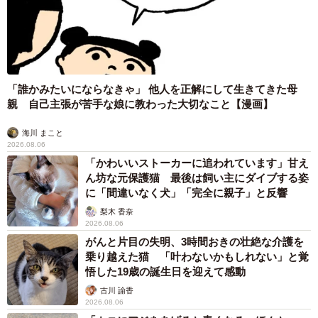
その最後の生き残りが文京区茗荷谷(みょうがだに)駅付近に
残っています。
以下スレッドに続きます↓
pic.twitter.com/Tc9NFdjQMT
「誰かみたいにならなきゃ」 他人を正解にして生きてきた母
— 隼のぶを (@HYBSNBW)
August 6, 2025
親 自己主張が苦手な娘に教わった大切なこと【漫画】
住宅街の中に残る謎のハンバーガー屋の痕跡
海川 まこと
2026.08.06
「かわいいストーカーに追われています」甘え
兵庫県南部、加古川市内の住宅街を走っていると一件のハ
ん坊な元保護猫 最後は飼い主にダイブする姿
ンバーガー屋の跡がある。
に「間違いなく犬」「完全に親子」と反響
その名も「バーガーシティ」
梨木 香奈
2026.08.06
1980年代から90年代にかけて近畿地方を中心に展開された
がんと片目の失明、3時間おきの壮絶な介護を
人気チェーン店でしたが、待っていたのは悲惨な末路でし
乗り越えた猫 「叶わないかもしれない」と覚
た。
悟した19歳の誕生日を迎えて感動
古川 諭香
2026.08.06
以下スレッドへ続きます↓
pic.twitter.com/XX38nKLDRR