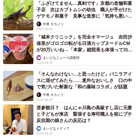
「ふざけてません…真剣です」京都の老舗和菓
京にある店舗はなかなか遠く訪れることができずにいまし
子店 次はカブトムシの幼虫 職人が手がけた
た。
ゲテモノ和菓子 見事な造形に「気持ち悪いく
らいリアル」
中将 タカノリ
私の描いた漫画が講談社の「ちばてつや賞」を受賞し、講
2026.08.05
談社本社にて行われる式に参加するため東京を訪れる機会
「城本クリニック」を完全オマージュ 吉田沙
保里がゴロゴロ転がる日清カップヌードルCM
が生まれました。講談社本社は茗荷谷店と同じく東京都文
が20万いいね→「本家」総院長も体張って31万
京区に位置するため、授賞式に向かう道中に丼太郎を訪れ
いいね
まいどなニュース調査部
ました。
2026.08.05
「そんなわけない…と思ったけど」バニラアイ
ーー利用した感想は？
スに混ぜてみたら……意外なおいしさ 口の中
で気づいた斬新な「和の薬味コラボ」が話題
中将 タカノリ
2026.08.05
逆参観日？ はんにゃ川島の高級すし店に元妻
と子どもが来店 緊張する寿司職人を前にプチ
反抗期の娘さんの反応は？
まいどなメディア
2026.08.02