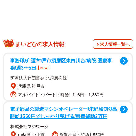
まいどなの求人情報
求人情報一覧へ
1/5
事務職/介護/神戸市須磨区東白川台/病院/医療事
丼太郎となった店舗は経費節約のため「牛丼太郎」の「牛」の文字を無
務/週3〜5日
NEW
理やり隠して「丼太郎」となったと言われている（隼のぶをさん提供）
医療法人社団菫会 北須磨病院
兵庫県 神戸市
アルバイト・パート：時給1,116円～1,330円
電子部品の製造マシンオペレーター/未経験OK/高
時給1550円でしっかり稼げる/寮費補助3万円
株式会社フジワーク
山梨県 中央市
派遣社員：時給1,550円