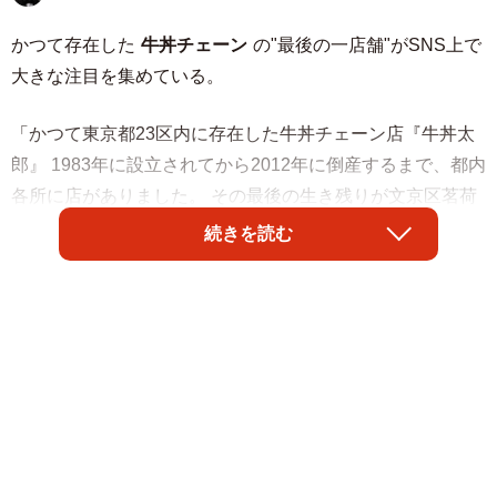
かつて存在した
牛丼チェーン
の"最後の一店舗"がSNS上で
大きな注目を集めている。
「かつて東京都23区内に存在した牛丼チェーン店『牛丼太
郎』 1983年に設立されてから2012年に倒産するまで、都内
各所に店がありました。 その最後の生き残りが文京区茗荷
谷(みょうがだに)駅付近に残っています。」
続きを読む
とその模様を紹介したのは漫画家の
隼のぶをさん
（@HYBSNBW）。