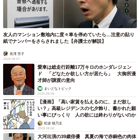
かつて都内に展開していた牛丼太郎。2012年の倒産後にリスタートした
丼太郎も今や残り1店舗に（隼のぶをさん提供）
◇ ◇
友人のマンション敷地内に度々車を停めていたら…注意の貼り
紙でナンバーをさらされました【弁護士が解説】
SNSユーザー達から
長澤 芳子
2026.08.07
「野方の駅前にあっていつも２つテイクアウトして独りで
愛車は総走行距離17万キロのホンダレジェン
食べてたw」
ド 「どなたか欲しい方が居たら」 大御所漫
「『相棒』の伊丹刑事フィーチャー回に出てくる牛丼屋の
才師が譲渡の意向
ロケ地はここです」
まいどなトピック
2026.08.06
「ランプ亭も昔あったのに無くなりましたが、あそこの牛
【漫画】「高い家賃を払えるのに、まだ欲し
丼が1番美味しいって言ってる人多かったです。 これ読ん
い？」高級レジデンスの七夕飾り、書かれた願
い事にびっくり 人の欲には終わりがないのか
で丼太郎にも行きたくなりました。」
松波 穂乃圭
「以前は中野店によく行ってました。今は半年に１回くら
2026.08.06
い、茗荷谷に行きます。 当時、似たような都内牛丼店の
大河出演の39歳俳優 真夏の海で赤銅色の肉体