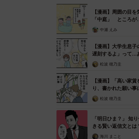
したが、こちらの投稿を拝見して目
【漫画】周囲の目を
形でテープおむつの使用について悩
「中庭」 ところが
す。そんな反響を呼んだ同作につい
中瀬 えみ
【漫画】大学生息子
遅刻するよ」って…
松波 穂乃圭
【漫画】「高い家賃
り、書かれた願い事
松波 穂乃圭
「明日ひま？」 知
きる賢い返信文とは
海川 まこと