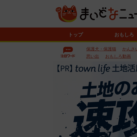
ニ
トップ
おもしろ
ュ
ー
保護犬・保護猫
かんさ
ス
一
思い出
おもしろ動画
覧