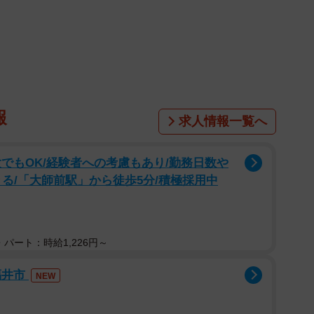
1/6
報
求人情報一覧へ
る7カ月目の子ども（おちゃやまさん提供）
でもOK/経験者への考慮もあり/勤務日数や
発信しているおちゃやまさんが投稿した育児漫画には、そん
る/「大師前駅」から徒歩5分/積極採用中
つ移行問題”のリアルな苦悩がユーモアたっぷりに描か
ゃん（第一子）を育てるおちゃやまさん。「寝返りが始
パート：時給1,226円～
情報を目にしながらも、「うちはまだまだテープで余
福井市
NEW
たテープおむつを使い続けていました。