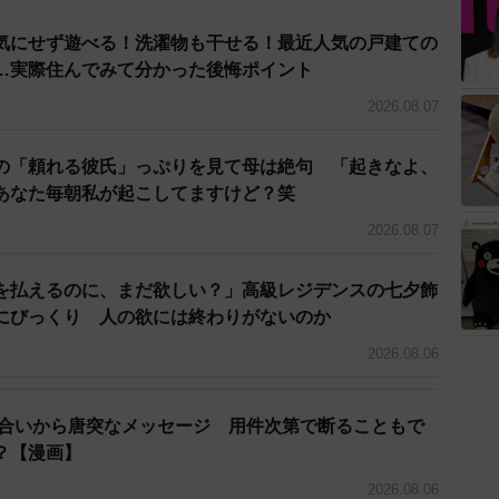
が覚めました。とても参考になりました」と、現在進行
気にせず遊べる！洗濯物も干せる！最近人気の戸建ての
んでいた方にとっては救世主的な投稿になったようで
…実際住んでみて分かった後悔ポイント
て、作者のおちゃやまさんに話を聞きました。
2026.08.07
の「頼れる彼氏」っぷりを見て母は絶句 「起きなよ、
あなた毎朝私が起こしてますけど？笑
2026.08.07
を払えるのに、まだ欲しい？」高級レジデンスの七夕飾
にびっくり 人の欲には終わりがないのか
2026.08.06
り合いから唐突なメッセージ 用件次第で断ることもで
？【漫画】
2026.08.06