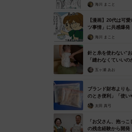
て、オムツがTの字になれなくなっ
海川 まこと
とはいえ、大量に買い溜めたテープ
【漫画】20代は可
命感と、実際の育児の難しさの狭間
ツ事情」に共感爆発
8カ月までなんとかテープタイプお
海川 まこと
針と糸を使わない“
「縫わなくていいの
五ヶ瀬 あお
ブランド財布よりも…
のとき便利」「使い
太田 真弓
「お父さん、抱っこ
の残念経験から開発