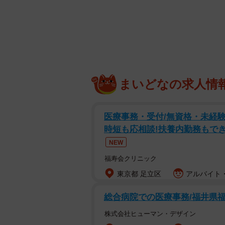
まいどなの求人情
寝かせてもすぐに寝返
医療事務・受付/無資格・未経験
X（旧Twitter）にて育児漫画を
時短も応相談!扶養内勤務もでき
な赤ちゃんの成長と共に訪れる“おむ
NEW
れており話題に。
福寿会クリニック
物語の主人公は、生後6カ月の赤ち
東京都 足立区
アルバイト・
まったらパンツタイプ」という育児
総合病院での医療事務/福井県
裕」と考えながら買い置きしておい
株式会社ヒューマン・デザイン