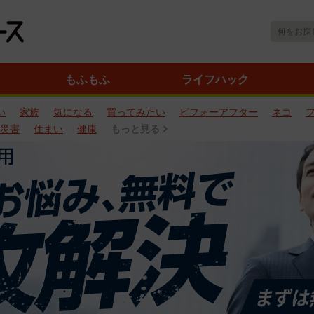
もふもふ
ライフハック
い
家族
気になる
買ってみたい
ビフォーアフター
ネコ
災害
住まい
健康
もっと見る