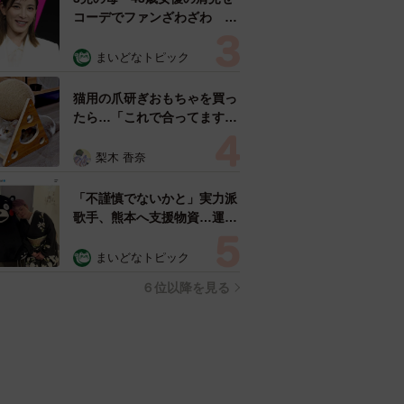
コーデでファンざわざわ
「色っぽすぎて思わず二度
見」「むっかしからずっと可
まいどなトピック
愛い」
猫用の爪研ぎおもちゃを買っ
たら…「これで合ってます
か？」予想外の使い方が大反
響 「100点満点」「かわい
梨木 香奈
いからよし！」
「不謹慎でないかと」実力派
歌手、熊本へ支援物資…運搬
トラックの車体デザインにた
めらい 「痛いほど伝わる」
まいどなトピック
「行動され立派」
６位以降を見る