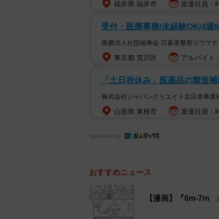
福井県 福井市
派遣社員：時
受付・医療事務/未経験OK/4週
医療法人社団福寿会 日暮里整形リウマチ
東京都 荒川区
アルバイト・
「土日祝休み」医薬品の製造補助/
株式会社ジャパンクリエイト北日本事業
山形県 東根市
派遣社員：時
Sponsored by
おすすめニュース
全然オムツを着け
ところが7カ月に入ったある日、赤
【漫画】『6m-7m
平・垂直に装着するのが難しくなっ