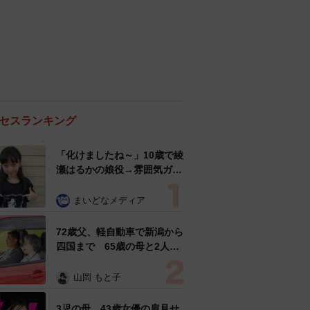
セスランキング
「化けましたね～」10歳で綾
瀬はるかの娘役→雰囲気ガラ
リの18歳に成長 「メイクで
雰囲気が」「宝塚に入れそ
まいどなメディア
う」
72歳父、軽自動車で新潟から
四国まで 65歳の母と2人で
3泊4日の旅 パーキングの休
憩まで分刻み… 「大学生で
山岡 もと子
も組まねえよ！」
3児の母 43歳女優の肩見せ