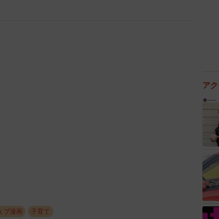
アク
3/6
なった時がパンツタイプの出番（おちゃやまさん提供）
くると断然パンツタイプが活躍ですね（笑）うちの上の子
張って使ってたのを思い出しました（笑）」や「うちも
づらかったから3カ月からマミーポコのSサイズパンツ型
人たちからのリアルエピソードが寄せられていました。
ェブ漫画
子育て
風呂前後などちょい付けの時にがんばって消費していま