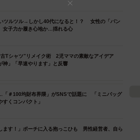
たら卒業…！」と気付くのでした。
おむつの存在が頭から離れません。消費せねばという使
愛いツルツル→しかし40代になると！？ 女性の「パン
でゆれる気持ちがコミカルに描かれており、締めに生後
 女子力か履き心地か…揺れる心
むつを頑張って使用したことが綴られています。
お古Tシャツ”リメイク術 2児ママの素敵なアイデア
が神」「早速やります」と反響
「＃100均財布界隈」がSNSで話題に 「ミニバッグ
やすくコンパクト」
します！」ポーチに入る抱っこひも 男性経営者、自ら