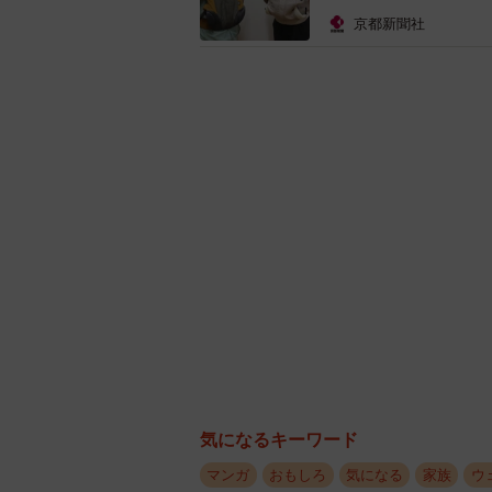
京都新聞社
テープタイプをうまく使えなく
同作に対してSNS上では「動きま
の時もテープタイプなくなるまで頑
よく動くしお肉が邪魔でテープ付け
のおむつにしてた（笑）」など。先
気になるキーワード
マンガ
おもしろ
気になる
家族
ウ
また他にも「余ったSのテープをお