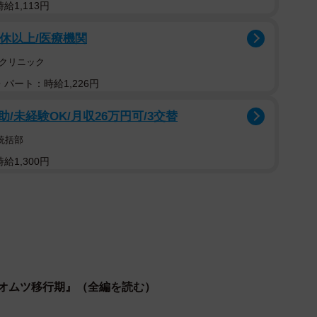
給1,113円
8休以上/医療機関
クリニック
パート：時給1,226円
未経験OK/月収26万円可/3交替
統括部
給1,300円
2/6
させてくれない（おちゃやまさん提供）
ちゃんが突然元気に動き回るようになり、オムツを水
 オムツ移行期』（全編を読む）
ていきます。ここでおちゃやまさんは「テープタイプっ