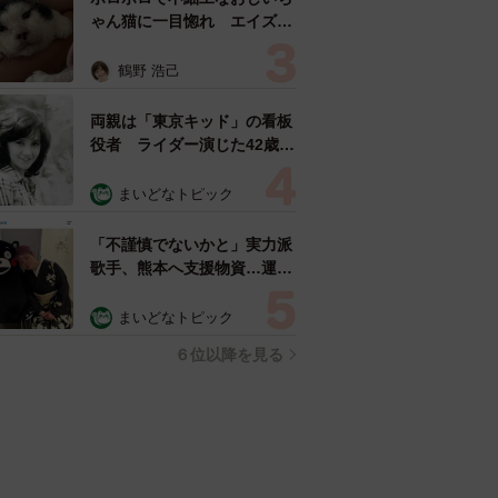
ゃん猫に一目惚れ エイズだ
し手がかかるけど…おうちで
暮らすと「おじ猫」だって可
鶴野 浩己
愛くなったよ！
両親は「東京キッド」の看板
役者 ライダー演じた42歳元
俳優が再婚妻との「ウエディ
ングフォト」計画を明言
まいどなトピック
「センスあるカメラマン求
む」
「不謹慎でないかと」実力派
歌手、熊本へ支援物資…運搬
トラックの車体デザインにた
めらい 「痛いほど伝わる」
まいどなトピック
「行動され立派」
６位以降を見る