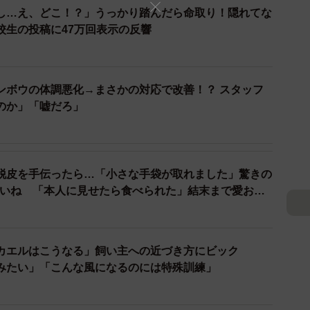
し…え、どこ！？」うっかり踏んだら命取り！隠れてな
校生の投稿に47万回表示の反響
ンボウの体調悪化→まさかの対応で改善！？ スタッフ
3/10
のか」「嘘だろ」
な●…穴は50個以上見つかった
ところ見つかった穴は50以上も。強化プラスチックと
脱皮を手伝ったら…「小さな手袋が取れました」驚きの
歯の力と、根気の強さに驚いた人は多いのではないだろ
万いいね 「本人に見せたら食べられた」結末まで愛おし
海底館の
宮地寿和
さんに話を聞いた。
カエルはこうなる」飼い主への近づき方にビック
みたい」「こんな風になるのには特殊訓練」