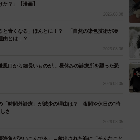
けた？」【漫画】
2026.08.08
ると青くなる」ほんとに！？ 「自然の染色技術が凄
理由とは…？
）
2026.08.06
送風口から細長いものが… 昼休みの診療所を襲った恐
】
2026.08.05
の「時間外診療」が減少の理由は？ 夜間や休日の“時
5/10
難しさ
海底館浸水調査の様子
2026.08.05
深海魚が迷いこんでる」→救出された姿に「そんなこと