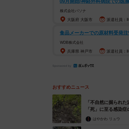
09月開始/神経外科病院での医
株式会社パソナ
大阪府 大阪市
派遣社員：時
ウニがこつ
食品メーカーでの原材料受発注
WDB株式会社
兵庫県 神戸市
派遣社員：時
Sponsored by
おすすめニュース
「不自然に掘られた
「死」に至る感染症
はやかわ リュウ