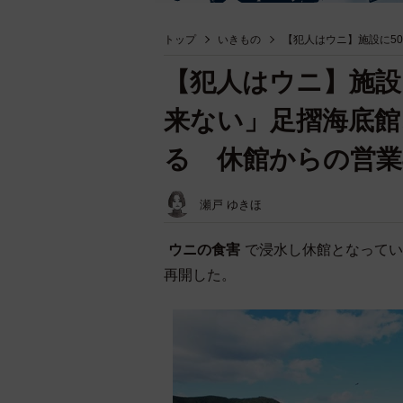
トップ
いきもの
【犯人はウニ】施設に5
【犯人はウニ】施設
来ない」足摺海底館
る 休館からの営業
瀬戸 ゆきほ
ウニの食害
で浸水し休館となってい
再開した。