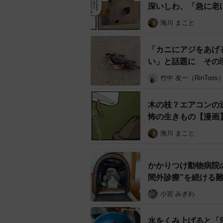
深いしわ、「急に老
海川 まこと
「カニにアジをあげ
い」と話題に その
竹中 友一（RinToris
木の枝？エアコンの
怖の生きもの【漫画
海川 まこと
かかりつけ動物病院
間外診療”を続ける
小宮 みぎわ
―浸水の被害状況は？
水をくみ上げると「