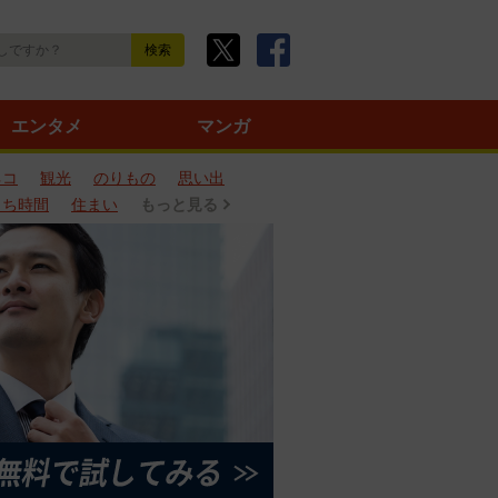
エンタメ
マンガ
ネコ
観光
のりもの
思い出
うち時間
住まい
もっと見る