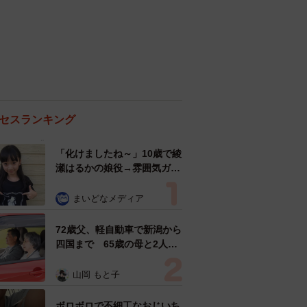
セスランキング
「化けましたね～」10歳で綾
瀬はるかの娘役→雰囲気ガラ
リの18歳に成長 「メイクで
雰囲気が」「宝塚に入れそ
まいどなメディア
う」
72歳父、軽自動車で新潟から
四国まで 65歳の母と2人で
3泊4日の旅 パーキングの休
憩まで分刻み… 「大学生で
山岡 もと子
も組まねえよ！」
ボロボロで不細工なおじいち