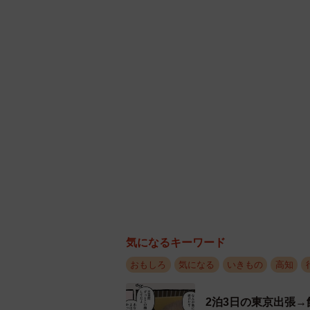
海
気になるキーワード
おもしろ
気になる
いきもの
高知
2泊3日の東京出張