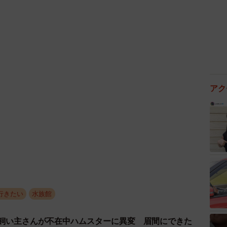
アク
4/10
中から見た海底館の様子
行きたい
水族館
→飼い主さんが不在中ハムスターに異変 眉間にできた