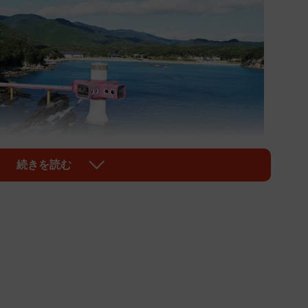
続きを読む
1/10
ら太平洋に突き出る足摺海底館
録有形文化財にも指定されている「下駄ばきのまま海中散
ニークなデザインの施設。浸水以前は「お客さんが来な
が、ウニに食べられ休館に追い込まれたことで注目が集