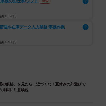
療事務のお仕事/シフト
NEW
2/10
給1,520円
こつ齧り続け、こんなに深い穴が！
管理や在庫データ入力業務/事務作業
給1,400円
泥の痕跡」を見たら…近づくな！夏休みの外遊びで
の原因に注意喚起