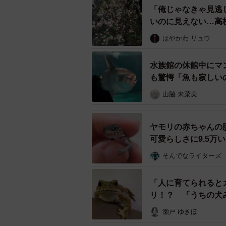
「俺じゃなきゃ見逃
いのに見えない…高
はやかわ リュウ
水族館の休館中にマ
も驚愕「魚も寂しい
きれい
山脇 未菜美
浸水個所は1カ所だったが、調査した
ヤモリの赤ちゃんの
コンクリートをも貫通させるウニの
可愛らしさに9.5
うか。43日ぶりに営業再開した足摺
い
そんでなライターズ
「人に育てられると
リ！？ 「うちの犬
瀬戸 ゆきほ