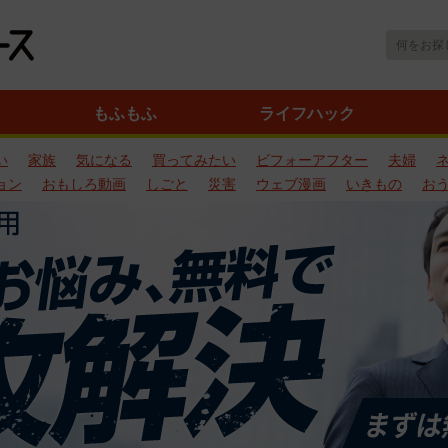
もふもふ
ライフハック
い
家族
気になる
買ってみたい
ビフォーアフター
夫婦
ョン
おもしろ動画
しごと
災害
ウェブ漫画
いきもの
お