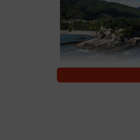
四国か
1972年に開館した足摺海底館は登
歩」をコンセプトに建設された、ユ
い！」とXでポストを続けていただ