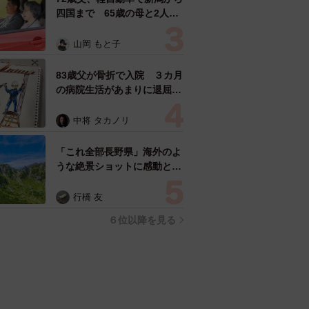
四国まで 65歳の母と2人で
3泊4日の旅 パーキングの休
憩まで分刻み… 「大学生で
山岡 もと子
も組まねえよ！」
83歳父が骨折で入院 ３カ月
の病院生活があまりに退屈で
「画用紙と色鉛筆持ってこ
い！」→スケッチブックを見
中将 タカノリ
た家族が仰天「これ、売れま
すよ…」
「これ全部長野県」海外のよ
うな絶景ショットに感動と反
響「離れてからいいところだ
ったんだって気づいた」
行橋 友
６位以降を見る