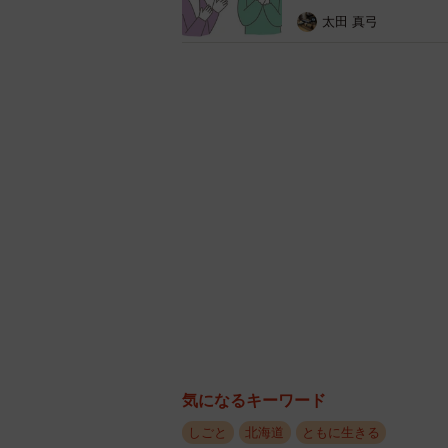
で？？」とお断りすることの方が多
太田 真弓
現在、12名のおばあちゃん、1名の
ります。
――「グランマ」は元気な高齢者の
2009年に創業し、当初から有償ボ
2020年に私が運営を引き継いだの
休業していましたが、ここで飲食店
実際に働いている皆様にお会いして
りたい！」という思いが強く伝わっ
行い、2020年8月1日にリニューア
気になるキーワード
しごと
北海道
ともに生きる