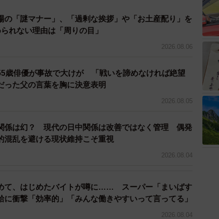
場の「謎マナー」、「過剰な挨拶」や「お土産配り」を
められない理由は「周りの目」
2026.08.06
55歳俳優が事故で大けが 「戦いを諦めなければ絶望
だった父の言葉を胸に決意表明
2026.08.05
関係は幻？ 現代の日中関係は改善ではなく管理 偶発
的混乱を避ける現状維持こそ重視
2026.08.04
めて、はじめたバイトが噂に…… スーパー「まいばす
給に衝撃「効率的」「みんな働きやすいって言ってる」
2026.08.04