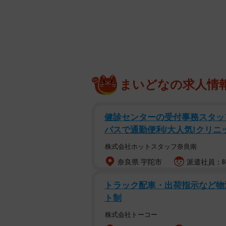
まいどなの求人情
求人募集詳細。少々記憶曖昧
健診センターの受付事務スタッ
バスで通勤便利/大人気!クリニ
ほかの条件もさらに読み進めてみる
株式会社ホットスタッフ奈良南
・血圧が安定していて、通院が月5
奈良県 宇陀市
派遣社員：時給
・笑うのが好きな方
トラック配車・出荷指示など物
・賞味期限が切れたものを捨てれる
ト制
・塩加減がだいたいいつも安定して
・誰かが話している時に話し始めな
株式会社トーコー