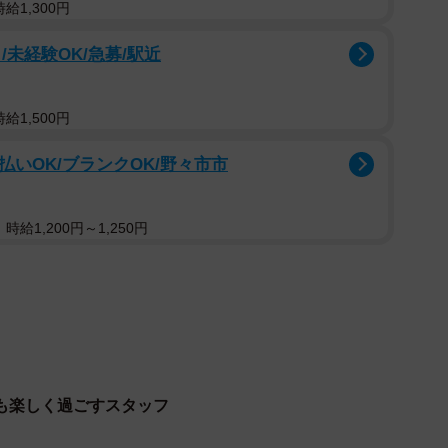
給1,300円
未経験OK/急募/駅近
日にお越しいただける方、大歓迎）
い方
給1,500円
ィアのお姉様方により運営されています。謝礼、賄い、お
払いOK/ブランクOK/野々市市
、自主運営を続けています）
給1,200円～1,250円
食店で働くために大切であろう条件が箇条書きに。ほか
飲んだり、賄い食べたり、お出かけしたり、笑い転げる
身雇用」といったハッシュタグからも楽しそうな様子が伝
ょっと足りなかった～」「いや～残念だ！も少し近ければ
も楽しく過ごすスタッフ
るけど関東からはだいぶ遠いなぁ〜皆さんの働きぶりが
すよ」「なんて素敵な職場」「素晴らしい求人」「ピッ