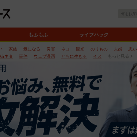
もふもふ
ライフハック
い
家族
気になる
災害
ネコ
観光
のりもの
夫婦
思い
街ネタ
事件
ウェブ漫画
ともに生きる
イヌ
もっと見る