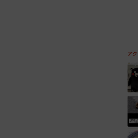
いです。
おじいちゃんが主要メンバーです。引き続き募集してお
方が働く食堂なのですね。
アク
ランティアのご年配の方々により運営されていました。
ですが、コロナ禍で、ご高齢ということもあり、しばらく
の運営ができないかなと思ったのが始まりです。
、食事会をしながらお話を伺ったところ、「まだまだや
てきたので、急いで壁塗りや修繕、清掃、多くの調達を
ルオープンしました。