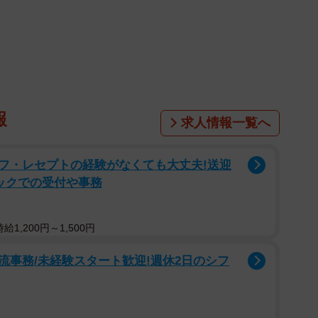
報
求人情報一覧へ
1/8
な方でもOK！（グランマさんInstagramより）
フ・レセプトの経験がなくても大丈夫!送迎
ックでの受付や事務
と…以下の通りです。
回以内の方
1,200円～1,500円
流事務/未経験スタート歓迎!週休2日のシフ
方
いる方
い方