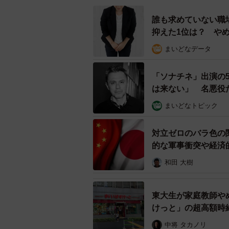
誰も求めていない職
抑えた1位は？ や
まいどなデータ
「ソナチネ」出演の
は来ない」 名悪役
まいどなトピック
対立ゼロのバラ色の
的な軍事衝突や経済
和田 大樹
東大生が家庭教師や
けっと」の超高額時
中将 タカノリ