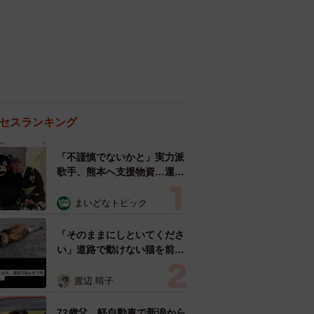
セスランキング
「不謹慎でないかと」実力派
歌手、熊本へ支援物資…運搬
トラックの車体デザインにた
めらい 「痛いほど伝わる」
まいどなトピック
「行動され立派」
「そのままにしといてくださ
い」道路で動けない猫を前に
返された一言… 懸命に生き
ようとした4日間 「命の重
渡辺 晴子
さはみんな同じ」保護団体代
表の訴え
72歳父、軽自動車で新潟から