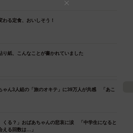
遠い」など、全国各地から応募希望の声が寄せられまし
変わる定食、おいしそう！
平均年齢はなんと84歳！ Instagramでは、提供し
をはじめ、働いているおばあちゃん、おじいちゃんのイ
じえて投稿。
貼り紙、こんなことが書かれていました
ーナーで店長の林啓介さん（43）。岡山県出身でご縁あ
域おこし協力隊員」として活動任期中に、コロナ禍で休業
そうです。詳しくお話を聞きました。
ちゃん3人組の「旅のオキテ」に39万人が共感 「あこ
ストのようなもの
が止まりました。この時の採用は？
さった方はもちろんいらっしゃいます。実際に多く問い
、くる？」おばあちゃんの悲哀に涙 「中学生になると
してきたい」と言われる方も多く、「逆に引っ越してま
会える回数は…」