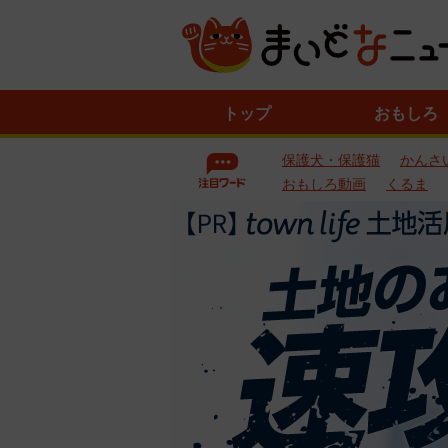
ニ
トップ
おもしろ
ュ
ー
保護犬・保護猫
かんさ
ス
一
おもしろ動画
くるま
覧