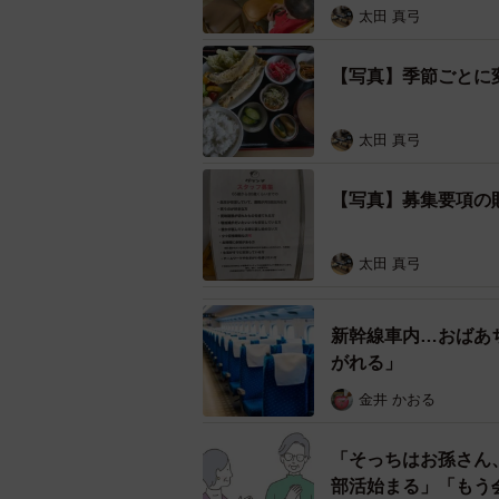
太田 真弓
タリあてはまるんだけど…鹿児島は
た。
【写真】季節ごとに
「グランマ」で働くおばあちゃんたちの
太田 真弓
ているメニューや地元の食材の紹介
キイキと仕事する姿をユーモアをま
【写真】募集要項の
このSNS投稿を行っているのは、オ
太田 真弓
って2018年に白老町に移住。「地
していた「グランマ」を復活させた
新幹線車内…おばあ
80歳が若手！品数は記憶力テ
がれる」
――ユニークな求人内容に思わず目
金井 かおる
新しくスタッフとして加わってくだ
「そっちはお孫さん
合わせをいただき、「白老へ引っ越
部活始まる」「もう