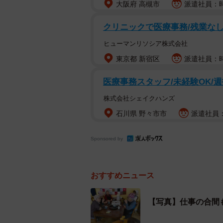
・少々記憶曖昧な方可
大阪府 高槻市
派遣社員：時
・お時間に余裕がある方
クリニックで医療事務/残業なし/
（既に働かれているお仕事の休みの
・生活がすでに安定している方
ヒューマンリソシア株式会社
・チームワークや生きがいを感じた
東京都 新宿区
派遣社員：時
※当店は2009年より有償ボランテ
医療事務スタッフ/未経験OK/週
茶菓子付き。
株式会社シェイクハンズ
（行政補助金等は一切受けておらず
石川県 野々市市
派遣社員：時
ウィットに富みつつも、高齢者が飲
にも「一緒にお料理作ったり、お茶
Sponsored by
仲間を募集中」、「#ババ活 #終
わってきます。
おすすめニュース
この投稿に、「65からですか～ち
【写真】仕事の合間
なぁ❤」「応募資格充分満たしてい
楽しみだし、献立見るのも楽しみで