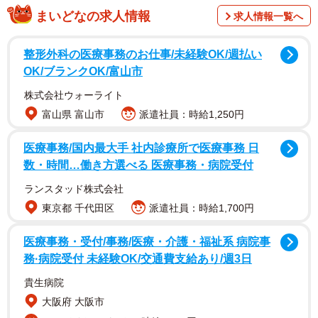
まいどなの求人情報
求人情報一覧へ
その柔軟な発想力に「え、これめっちゃいいな！！！ア
整形外科の医療事務のお仕事/未経験OK/週払い
イデア最高！！」「才能と行動力、即ち将来性を感じずに
OK/ブランクOK/富山市
はいられない」「天才すぎる(笑)」など、称賛の声がリプラ
株式会社ウォーライト
イや引用ポストにて届きました。
富山県 富山市
派遣社員：時給1,250円
写真を投稿したのは「Pekepom」(@peke_pom)さんのア
医療事務/国内最大手 社内診療所で医療事務 日
カウントです。Pekepomさんは現在、IT系フルタイム職で
数・時間…働き方選べる 医療事務・病院受付
テレワーク勤務中のお母さんです。今回この「紙のサーベ
ランスタッド株式会社
ル置き場」を作った8歳になる長男くんは暇さえあれば絵を
東京都 千代田区
派遣社員：時給1,700円
描いているお子さんなのだそう。
医療事務・受付/事務/医療・介護・福祉系 病院事
務·病院受付 未経験OK/交通費支給あり/週3日
「そうきたか」
貴生病院
話題なった投稿に続けて「テープと壁紙を気にされてる
大阪府 大阪市
方が多いのでアドバイスを参考にマスキングテープに変え