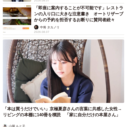
2026.08.07
「即座に案内することが不可能です」レストラ
ンの入り口に大きな注意書き オートリザーブ
からの予約を拒否するお断りに賛同者続々
中将 タカノリ
2026.08.07
「本は買うだけでいい」京極夏彦さんの言葉に共感した女性→
リビングの本棚に140冊を積読 「家に自分だけの本屋さん」
山岡 もと子