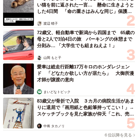
い猫を前に返された一言… 懸命に生きようと
した4日間 「命の重さはみんな同じ」保護団
体代表の訴え
渡辺 晴子
72歳父、軽自動車で新潟から四国まで 65歳の
母と2人で3泊4日の旅 パーキングの休憩まで
分刻み… 「大学生でも組まねえよ！」
山岡 もと子
愛車は総走行距離17万キロのホンダレジェン
ド 「どなたか欲しい方が居たら」 大御所漫
才師が譲渡の意向
まいどなトピック
83歳父が骨折で入院 ３カ月の病院生活があま
りに退屈で「画用紙と色鉛筆持ってこい！」→
スケッチブックを見た家族が仰天「これ、売れ
ますよ…」
中将 タカノリ
６位以降を見る