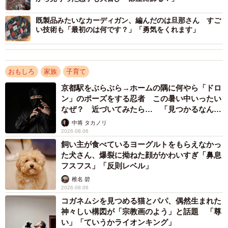
既製品みたいなカーディガン、編んだのは旦那さん すご
い技術も「最初のは何です？」「勇気をくれます」
おもしろ
家族
子育て
京都駅をぶらぶら→ホームの隅に何やら「ドロ
ン」のポーズをする忍者 この暑い中いったい
なぜ？ 近づいてみたら… 「見つかるなんて
2/3
未熟」
中将 タカノリ
2026.08.06
編集部に送られてきた、その後「マスキングテープ」で壁に貼り付けら
飼い主が食べているヨーグルトをもらえなかっ
れた「紙のサーベル置き場」の写真（画像提供：Pekepomさん）
た犬さん、爆裂に拗ねた顔がかわいすぎ「鼻息
フスフス」「反則レベル」
「想像力豊かな感性を大事にしてあげたい」
椎名 碧
2026.08.06
さらにふだんから「絵を描くのが好きな子」だというお
コガネムシを見つめる猫とパパ、偶然生まれた
子さんの性格についてPekepomさんにたずねると「想像力
神々しい構図が「宗教画のよう」と話題 「尊
豊かです。オリジナルキャラクターを考えて描いては空想
い」「ていうかライオンキング」