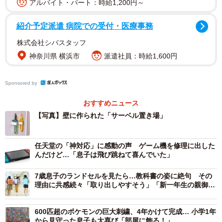
アルバイト・パート：時給1,200円～
ました」とリプライで報告するPekepomさんに、この「紙
のサーベル置き場」を見た時の感想をお聞きすると「そう
紹介予定派遣 病院での受付・医療事務
きたか、と予想とは違う行動とアイデアに驚きました」と
株式会社シバスタッフ
のこと。
神奈川県 横浜市
派遣社員：時給1,600円
Sponsored by
おすすめニュース
【写真】壁に作られた「サーベル置き場」
任天堂の「神対応」に感動の声 ゲーム機を修理に出した
んだけど…「息子は飛び跳ねて喜んでいた」
7歳息子のランドセルを見たら…教科書の姿に絶句 その
理由に共感続々「取り出しやすそう」「新一年生の親御さ
んに知ってほしい」
600匹超のポケモンの巨大刺繍、4年かけて完成… 小学1年
から見守った息子も大喜び「部屋に飾る！」