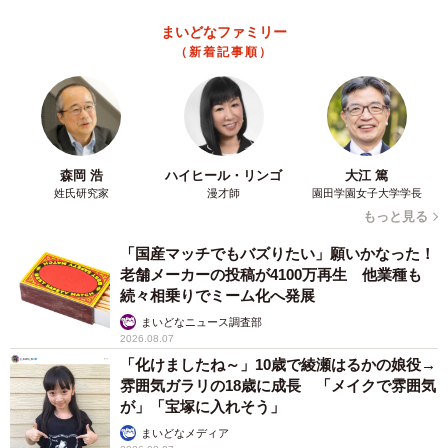
まいどなファミリー
（新着記事順）
森岡 浩
ハイヒール・リンゴ
大江 篤
姓氏研究家
漫才師
園田学園女子大学学長
もっと見る
「国産マッチでもバズりたい」願いかなった！
老舗メーカーの投稿が4100万再生 他業種も
続々相乗りでミーム化へ発展
まいどなニュース調査部
2026.08.07
「化けましたね～」10歳で綾瀬はるかの娘役→
雰囲気ガラリの18歳に成長 「メイクで雰囲気
が」「宝塚に入れそう」
まいどなメディア