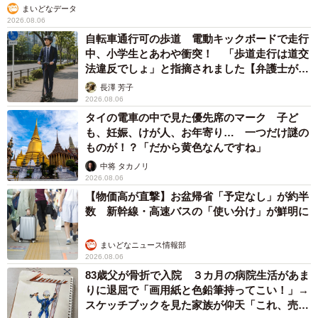
まいどなデータ
2026.08.06
自転車通行可の歩道 電動キックボードで走行
中、小学生とあわや衝突！ 「歩道走行は道交
法違反でしょ」と指摘されました【弁護士が解
説】
長澤 芳子
2026.08.06
タイの電車の中で見た優先席のマーク 子ど
も、妊娠、けが人、お年寄り… 一つだけ謎の
ものが！？「だから黄色なんですね」
中将 タカノリ
2026.08.06
【物価高が直撃】お盆帰省「予定なし」が約半
数 新幹線・高速バスの「使い分け」が鮮明に
まいどなニュース情報部
2026.08.06
83歳父が骨折で入院 ３カ月の病院生活があま
りに退屈で「画用紙と色鉛筆持ってこい！」→
スケッチブックを見た家族が仰天「これ、売れ