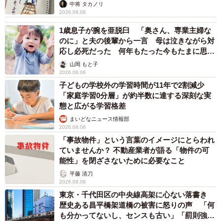
ますよ…」
中将 タカノリ
2026.08.06
1歳息子が腕を亜脱臼 「奥さん、専業主婦な
のに」と夫の後輩から一言 母は泣きながら対
応し必死だった 何年もたった今もたまに思い
出し…
山岡 もと子
2026.08.06
子どもの学校外の学習時間が11年で2割減少
「家庭学習0分層」が約半数に達する深刻な実
態と広がる学習格差
まいどなニュース情報部
2026.08.06
「事故物件」という言葉のイメージにとらわれ
ていませんか？ 不動産業者が語る「物件の可
能性」を閉ざさないために必要なこと
平藤 清刀
2026.08.06
東京・千代田区の中央線高架に心ない落書き
歴史ある昌平橋架道橋の被害に怒りの声 「何
も分かってないし、センスも古い」「罰則強化