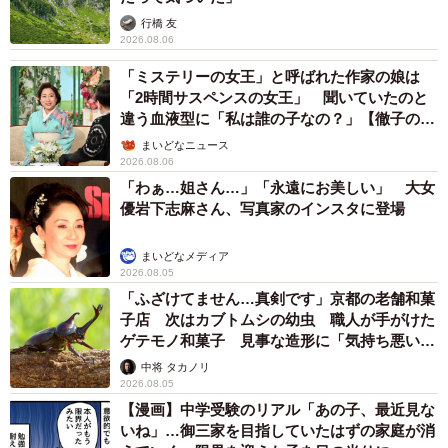
行橋 友
2026.08.06
「ミステリーの女王」と呼ばれた作家の娘は
「2時間サスペンスの女王」 聞いていたのと
違う血液型に「私は誰の子なの？」【徹子の部
屋】
まいどなニュース
2026.08.06
「わぁ…姐さん…」「永遠にお美しい」 大女
優岩下志麻さん、写真家のインスタに登場
まいどなメディア
2026.08.05
「ふざけてません…真剣です」京都の老舗和菓
子店 次はカブトムシの幼虫 職人が手がけた
ゲテモノ和菓子 見事な造形に「気持ち悪いく
らいリアル」
中将 タカノリ
2026.08.05
【漫画】中学受験のリアル「あの子、最近見な
いね」…御三家を目指していたはずの家庭が消