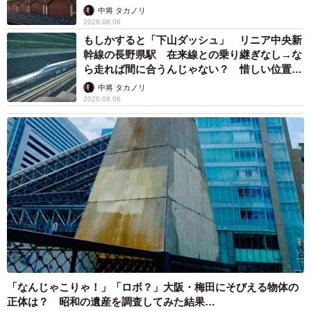
して」
中将 タカノリ
2026.08.06
もしかすると「下山ダッシュ」 リニア中央新
幹線の長野県駅 在来線との乗り継ぎなし→な
ら走れば間に合うんじゃない？ 惜しい位置関
係が反響
中将 タカノリ
2026.08.06
「なんじゃこりゃ！」「ロボ？」大阪・梅田にそびえる物体の
正体は？ 昭和の遺産を調査してみた結果…