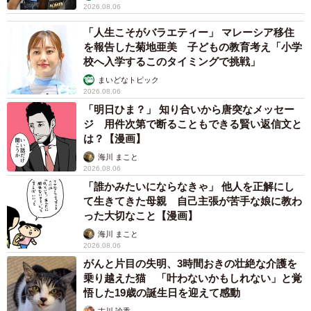
2026.08.06
「人生こそがバラエティー」 マレーシア移住
を報告した菊地亜美 子どもの教育考え「小学
校へ入学するこのタイミングで挑戦」
まいどなトピック
2026.08.06
「明日ひま？」 知り合いから唐突なメッセー
ジ 用件次第で断ることもできる賢い返信文と
は？【漫画】
海川 まこと
2026.08.06
「誰かみたいにならなきゃ」 他人を正解にし
て生きてきた母親 自己主張が苦手な娘に教わ
った大切なこと【漫画】
海川 まこと
2026.08.06
がんと片目の失明、3時間おきの壮絶な介護を
乗り越えた猫 「叶わないかもしれない」と覚
悟した19歳の誕生日を迎えて感動
古川 諭香