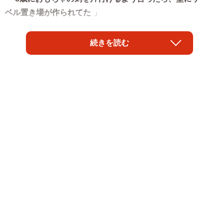
ベル置き場が作られてた
」
そんなコメントとともに投稿された、8歳の男の子が作っ
続きを読む
た「紙の剣置き場」の写真が「X」で注目を集めました。壁
の上に紙が輪状になるようにテープで貼り付けられた「剣
置き場」には、2本のビニールの剣が並んで収まっていま
す。