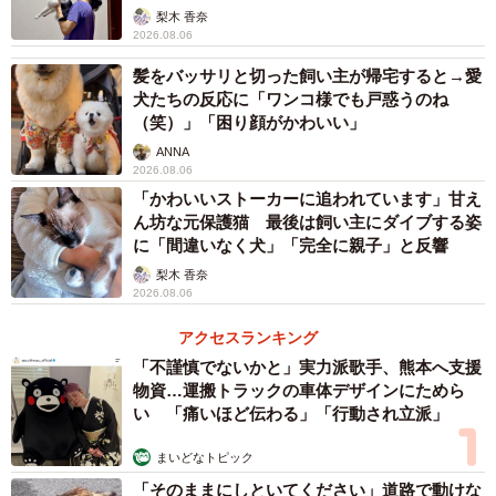
の世界で遊んでいます」といい、「普段からもすぐに空想
梨木 香奈
2026.08.06
の世界にとんで行ってしまうのですが、その感性は大事に
したいと思っています」と話しています。
髪をバッサリと切った飼い主が帰宅すると→愛
犬たちの反応に「ワンコ様でも戸惑うのね
（笑）」「困り顔がかわいい」
8歳におもちゃの剣を片付けるよう言ったら、壁にサーベル
ANNA
置き場が作られてた😂
pic.twitter.com/mpUqgNxm9h
2026.08.06
「かわいいストーカーに追われています」甘え
— P̷e̷k̷e̷p̷o̷m̷☺︎ (@peke_pom)
July 29, 2025
ん坊な元保護猫 最後は飼い主にダイブする姿
に「間違いなく犬」「完全に親子」と反響
梨木 香奈
2026.08.06
アクセスランキング
「不謹慎でないかと」実力派歌手、熊本へ支援
物資…運搬トラックの車体デザインにためら
い 「痛いほど伝わる」「行動され立派」
まいどなトピック
「そのままにしといてください」道路で動けな