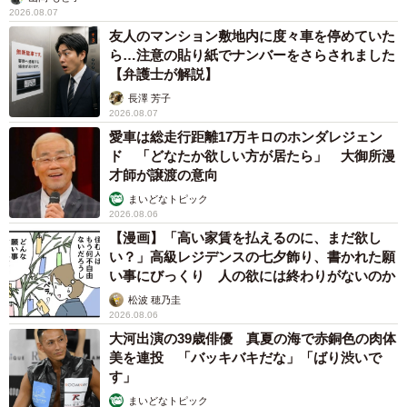
2026.08.07
友人のマンション敷地内に度々車を停めていた
ら…注意の貼り紙でナンバーをさらされました
【弁護士が解説】
長澤 芳子
2026.08.07
愛車は総走行距離17万キロのホンダレジェン
ド 「どなたか欲しい方が居たら」 大御所漫
才師が譲渡の意向
まいどなトピック
2026.08.06
【漫画】「高い家賃を払えるのに、まだ欲し
い？」高級レジデンスの七夕飾り、書かれた願
い事にびっくり 人の欲には終わりがないのか
松波 穂乃圭
2026.08.06
大河出演の39歳俳優 真夏の海で赤銅色の肉体
美を連投 「バッキバキだな」「ばり渋いで
す」
まいどなトピック