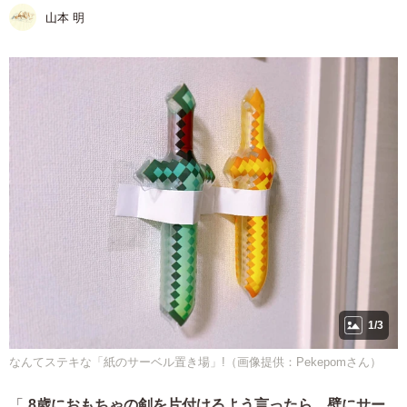
山本 明
1/3
なんてステキな「紙のサーベル置き場」!（画像提供：Pekepomさん）
「
8歳におもちゃの剣を片付けるよう言ったら、壁にサー