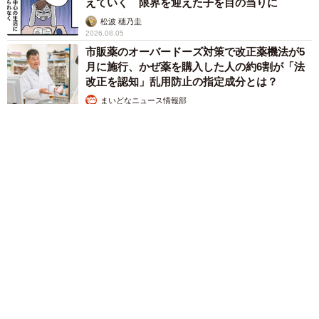
えていく 限界を迎えた子を目の当りに
松波 穂乃圭
2026.08.05
市販薬のオーバードーズ対策で改正薬機法が5
月に施行、かぜ薬を購入した人の約6割が「法
改正を認知」乱用防止の指定成分とは？
まいどなニュース情報部
2026.08.05
紗栄子の長男 18歳のモデル、カジュアルコーデのおしゃれ近