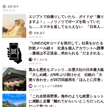
太田 浩子
2026.08.06
エジプトで自撮りしていたら、ガイドが「撮り
ますよ！」→ノリノリでポーズを取っていた
ら……スマホを返してもらえない 「日本人は
カモ代表かも」「私は6時間で3万円払った」
宮前 晶子
2026.08.06
「LINEのQRコードを添付して」社長をかたる
詐欺メール続々 社員を個人アカウントへ誘導
→最後は不正送金…求められる「だまされる前
提」の対策
井二 かける
2026.08.06
重みも歴史もズッシリ…出雲大社の日本最大級
「大しめ縄」が8年ぶり掛けかえ 伝統の「大
撚り合わせ」が28万回超再生「ほんとに圧巻」
まいどなニュース調査部
2026.08.06
「これ全部長野県」海外のような絶景ショット
に感動と反響「離れてからいいところだったん
だって気づいた」