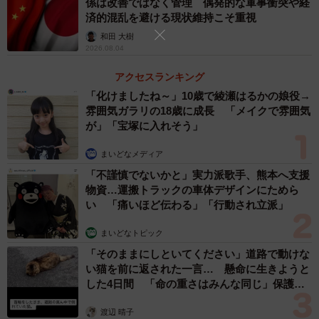
係は改善ではなく管理 偶発的な軍事衝突や経
アルさと迫力を出すためにフィギュア用の眼を加工して使
済的混乱を避ける現状維持こそ重視
用しています。
和田 大樹
2026.08.04
――こだわった部分はどこですか？
アクセスランキング
「化けましたね～」10歳で綾瀬はるかの娘役→
北出：死んだサメは魚体にハリがなくなるので、展示サイ
雰囲気ガラリの18歳に成長 「メイクで雰囲気
ズのサメの生体を手に入れるのが大変でした。半年ほど探
が」「宝塚に入れそう」
し回り、なんとか手に入れることができたので、サメ肌の
まいどなメディア
質感や迫力が再現できたと思います。型を作成する際にサ
「不謹慎でないかと」実力派歌手、熊本へ支援
メ肌のざらざらした部分が材料に食い込み、苦労しまし
物資…運搬トラックの車体デザインにためら
た…。
い 「痛いほど伝わる」「行動され立派」
まいどなトピック
◇ ◇
「そのままにしといてください」道路で動けな
い猫を前に返された一言… 懸命に生きようと
イベントでは、天ぷらやパフェなど食品サンプル製作体験
した4日間 「命の重さはみんな同じ」保護団
も行っているそう。予約や開催日時はHPやSNSをチェック
体代表の訴え
していただきたい。夏休みの自由研究にいかがだろうか。
渡辺 晴子