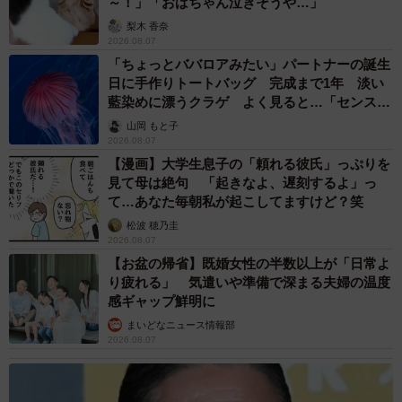
～！」「おばちゃん泣きそうや…」
梨木 香奈
2026.08.07
「ちょっとババロアみたい」パートナーの誕生
日に手作りトートバッグ 完成まで1年 淡い
藍染めに漂うクラゲ よく見ると…「センスす
ごい」
山岡 もと子
2026.08.07
【漫画】大学生息子の「頼れる彼氏」っぷりを
見て母は絶句 「起きなよ、遅刻するよ」っ
て…あなた毎朝私が起こしてますけど？笑
松波 穂乃圭
2026.08.07
【お盆の帰省】既婚女性の半数以上が「日常よ
り疲れる」 気遣いや準備で深まる夫婦の温度
感ギャップ鮮明に
まいどなニュース情報部
2026.08.07