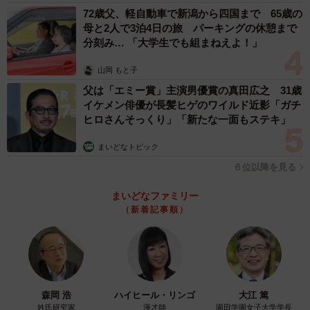
72歳父、軽自動車で新潟から四国まで 65歳の
母と2人で3泊4日の旅 パーキングの休憩まで
みよし風土記の丘ミュージアム Xアカウント：
分刻み… 「大学生でも組まねえよ！」
https://x.com/hiroshima_prms
株式会社いわさき Xアカウント：
山岡 もと子
https://x.com/IWASAKI_SAMPLE
父は「エミー賞」主演男優賞の真田広之 31歳
イケメン俳優が長髪ヒゲのワイルド近影「ガチ
ヒロさんそっくり」「新たな一面もステキ」
まいどなトピック
６位以降を見る
まいどなファミリー
（新着記事順）
森岡 浩
ハイヒール・リンゴ
大江 篤
姓氏研究家
漫才師
園田学園女子大学学長