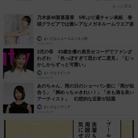
もっと見る
乃木坂46賀喜遥香 5年ぶり週チャン表紙 巻
頭グラビアでは激レアなメガネルームウエア姿
まいどなニュースエンタメ部
2026.08.07
3児の母 43歳女優の肩見せコーデでファンざ
わざわ 「色っぽすぎて思わず二度見」「むっ
かしからずっと可愛い」
まいどなトピック
2026.08.07
あのちゃん、雨の日のショーパン姿に「雨が似
合う」「脚めっちゃきれい！」「水も滴る良い
アーティスト」 幻想的な近影が話題
まいどなメディア
2026.08.07