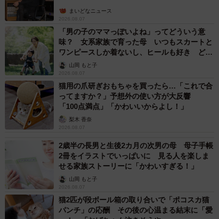
まいどなニュース
2026.08.07
「男の子のママっぽいよね」ってどういう意
味？ 女系家族で育った母 いつもスカートと
ワンピースしか着ないし、ヒールも好き どの
へんが…
山岡 もと子
2026.08.07
猫用の爪研ぎおもちゃを買ったら…「これで合
ってますか？」予想外の使い方が大反響
「100点満点」「かわいいからよし！」
梨木 香奈
2026.08.07
2歳半の長男と生後2カ月の次男の母 母子手帳
2冊をイラストでいっぱいに 見る人を楽しま
せる家族ストーリーに「かわいすぎる！」
山岡 もと子
2026.08.07
猫2匹が段ボール箱の取り合いで「ポコスカ猫
パンチ」の応酬 その後の心温まる結末に「愛