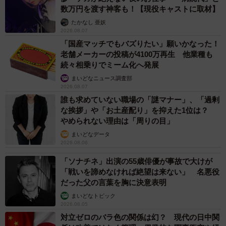
数万円を渡す神客も！【現役キャストに取材】
あるのですが…お味は？
たかなし 亜妖
2026.08.07
井上：実は冷蔵技術が発達した現在では、臭いはほぼあり
「国産マッチでもバズりたい」願いかなった！
ません。モチモチと弾力があり、美味しい！と好評です。
老舗メーカーの投稿が4100万再生 他業種も
昔は臭みを消すために、おろし生姜や生姜醤油で食べたそ
続々相乗りでミーム化へ発展
うで、今でもその習慣は残っています。昔の人はワニのに
まいどなニュース調査部
2026.08.07
おいを嗅ぐとお腹が空いた、という話もあり、強いにおい
誰も求めていない職場の「謎マナー」、「過剰
も醍醐味として楽しんでいたようです。
な挨拶」や「お土産配り」を抑えた1位は？
やめられない理由は「周りの目」
――食品サンプルについて、大きさや作り方は？
まいどなデータ
2026.08.06
北出：大きさは約90cm。三次で食べられているサメは2m
「ソナチネ」出演の55歳俳優が事故で大けが
「戦いを諦めなければ絶望は来ない」 名悪役
くらいの個体なのだそうですが、1体まるごと食品サンプル
だった父の言葉を胸に決意表明
にしたかったので1m程度のサメを探し、型に入れて製作、
まいどなトピック
身の部分も全身の型を作成したサメから刺身を作成し、型
2026.08.05
入れして食品サンプルを製作しました。目の部分のみ、リ
対立ゼロのバラ色の関係は幻？ 現代の日中関