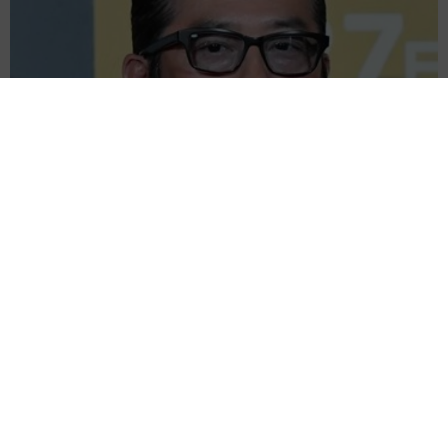
父は「エミー賞」主演男優賞の真田広之 31歳イケメン俳優が
長髪ヒゲのワイルド近影「ガチヒロさんそっくり」「新たな一
面もステキ」
まいどなトピック
2026.08.07
退職金を運用に回せる人は何が違う？ 「退職
金額の多さ」より重要な“ある経験”とは
まいどなニュース情報部
2026.08.07
「火事以来10カ月ぶり」全焼した自宅訪れた林
家ぺー 内装も壁も取り払われスケルトン状態