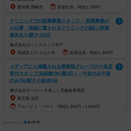
丘ミュージアム（広島県立歴史民俗資料館）学芸員の
井上
愛知県 岡崎市
派遣社員：時給1,700円
翔太郎さん
、巨大なワニの食品サンプルを製作した株式会
社いわさきの
北出真司さん
にお話を聞いた。
クリニックでの医療事務スタッフ・ 医療事務の
お仕事・地域に愛されるクリニックの顔に/長期
連休あり/駅チカ8分
株式会社ホットスタッフ水戸
茨城県 ひたちなか市
派遣社員：時給1,400円
メディアにも掲載される整骨院グループの十条店
受付スタッフ/未経験OK/週3日～・午前のみ午後
のみOK/駅チカ徒歩5分
株式会社オベロン 十条ふじ見鍼灸整骨院
東京都 北区
アルバイト・パート：時給1,300円～1,690円
2/3
Sponsored by
巨大なワニ（サメ）の生け作りと、ユッケなど様々なワニ（サメ）料理