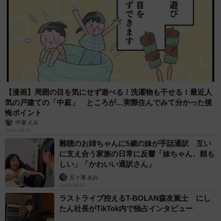
【漫画】周囲の目を気にせず遊べる！洗濯物も干せる！最近人
気の戸建ての「中庭」 ところが…実際住んでみて分かった後
悔ポイント
中瀬 えみ
2026.08.07
難聴のお姉ちゃんに5歳の妹が手話通訳 互い
に支え合う家族の日常に反響「妹ちゃん、頼も
しい」「かわいい通訳さん」
五ヶ瀬 あお
2026.08.07
ラストライブ控えるT-BOLAN森友嵐士 にし
たん社長がTikTok内で独占インタビュー