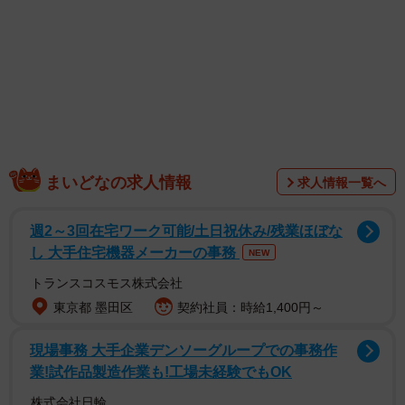
ワニといっても熱帯から亜熱帯の地域に生息するワニでは
なく、広島県三次市庄原市では
サメ
のことを「ワニ（和
邇）」と呼び、古事記の「因幡の白兎」にも記録されてい
るそう。
まいどなの求人情報
求人情報一覧へ
週2～3回在宅ワーク可能/土日祝休み/残業ほぼな
し 大手住宅機器メーカーの事務
NEW
トランスコスモス株式会社
東京都 墨田区
契約社員：時給1,400円～
現場事務 大手企業デンソーグループでの事務作
業!試作品製造作業も!工場未経験でもOK
現在も親しまれるワニの食文化について、みよし風土記の
株式会社日輪