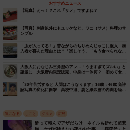
おすすめニュース
のサンプルが並ぶ
【写真】えっ！？これ「サメ」ですよね？
――サメの食文化と、「ワニ」と呼ばれている理由につい
て。
【写真】刺身以外にもユッケなど、ワニ（サメ）料理のサ
ンプル
井上：明治時代には、刺身などのワニ料理は正月やまつり
「虫が入ってる！」昔ながらのちりめんじゃこに混入…購
のハレの日に欠かせないごちそうとして、広島県三次市、
入者が喜んだ理由とは？「楽しそう」「もう食べられな
い」賛否も
庄原市一帯で食されていました。
大阪人におなじみ三角型のアレ…「うますぎてズルい」と
話題に 大阪府内限定販売、中身は一体何？ 初めて食べ
――どんな調理法で食べるのですか？
てみた
「30年苦労すると 人間はこうなります」16歳→46歳 免許
井上：三次市・庄原市一帯では、昔は刺身や湯引き、煮凝
証写真の変化に衝撃 高校中退、妻と紙吹雪の内職を経
て…「最後の顔が1番カッコいい」20万いいね
りなどがワニ料理の定番でした。現在では、ワニバーガー
やスイーツなどの新しいワニ料理も作られ、進化してるん
ですよ。
気になる
しごと
グルメ
広島
酔って転んでアザだらけ ネイルも折れて超悲
――サメはアンモニア臭が出て美味しくないと聞いたこと
惨 ケガが絶えない夜のお仕事 「病院代」と