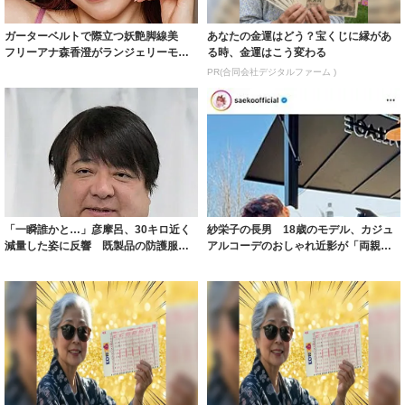
ガーターベルトで際立つ妖艶脚線美
あなたの金運はどう？宝くじに縁があ
フリーアナ森香澄がランジェリーモデ
る時、金運はこう変わる
ルに ｢PE...
PR(合同会社デジタルファーム )
「一瞬誰かと…」彦摩呂、30キロ近く
紗栄子の長男 18歳のモデル、カジュ
減量した姿に反響 既製品の防護服が
アルコーデのおしゃれ近影が「両親の
着られると...
いいとこ取...