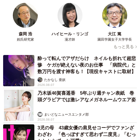
森岡 浩
ハイヒール・リンゴ
大江 篤
姓氏研究家
漫才師
園田学園女子大学学長
もっと見る
酔って転んでアザだらけ ネイルも折れて超悲
惨 ケガが絶えない夜のお仕事 「病院代」と
数万円を渡す神客も！【現役キャストに取材】
たかなし 亜妖
2026.08.07
乃木坂46賀喜遥香 5年ぶり週チャン表紙 巻
頭グラビアでは激レアなメガネルームウエア姿
まいどなニュースエンタメ部
2026.08.07
3児の母 43歳女優の肩見せコーデでファンざ
わざわ 「色っぽすぎて思わず二度見」「むっ