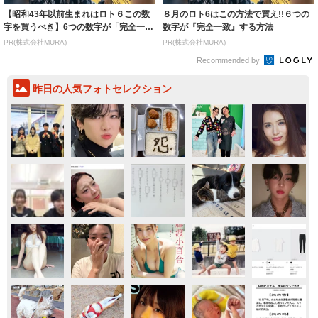
【昭和43年以前生まれはロト６この数
８月のロト6はこの方法で買え!!６つの
字を買うべき】6つの数字が「完全一
数字が『完全一致』する方法
致」する方...
PR(株式会社MURA)
PR(株式会社MURA)
Recommended by
昨日の人気フォトセレクション