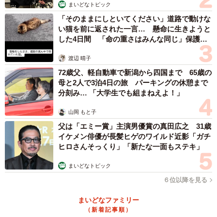
まいどなトピック
「そのままにしといてください」道路で動けな
い猫を前に返された一言… 懸命に生きようと
した4日間 「命の重さはみんな同じ」保護団
体代表の訴え
渡辺 晴子
72歳父、軽自動車で新潟から四国まで 65歳の
母と2人で3泊4日の旅 パーキングの休憩まで
分刻み… 「大学生でも組まねえよ！」
山岡 もと子
父は「エミー賞」主演男優賞の真田広之 31歳
イケメン俳優が長髪ヒゲのワイルド近影「ガチ
ヒロさんそっくり」「新たな一面もステキ」
まいどなトピック
６位以降を見る
まいどなファミリー
（新着記事順）