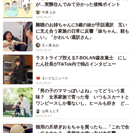
が…実際住んでみて分かった後悔ポイント
中瀬 えみ
2026.08.07
難聴のお姉ちゃんに5歳の妹が手話通訳 互い
に支え合う家族の日常に反響「妹ちゃん、頼も
しい」「かわいい通訳さん」
五ヶ瀬 あお
2026.08.07
ラストライブ控えるT-BOLAN森友嵐士 にし
たん社長がTikTok内で独占インタビュー
まいどなニュース
2026.08.07
「男の子のママっぽいよね」ってどういう意
味？ 女系家族で育った母 いつもスカートと
ワンピースしか着ないし、ヒールも好き どの
へんが…
山岡 もと子
2026.08.07
猫用の爪研ぎおもちゃを買ったら…「これで合