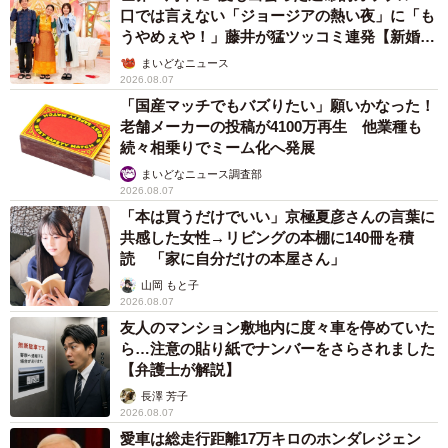
口では言えない「ジョージアの熱い夜」に「も
うやめぇや！」藤井が猛ツッコミ連発【新婚さ
ん】
まいどなニュース
2026.08.07
「国産マッチでもバズりたい」願いかなった！
老舗メーカーの投稿が4100万再生 他業種も
続々相乗りでミーム化へ発展
まいどなニュース調査部
2026.08.07
「本は買うだけでいい」京極夏彦さんの言葉に
共感した女性→リビングの本棚に140冊を積
読 「家に自分だけの本屋さん」
山岡 もと子
2026.08.07
友人のマンション敷地内に度々車を停めていた
ら…注意の貼り紙でナンバーをさらされました
【弁護士が解説】
長澤 芳子
2026.08.07
愛車は総走行距離17万キロのホンダレジェン