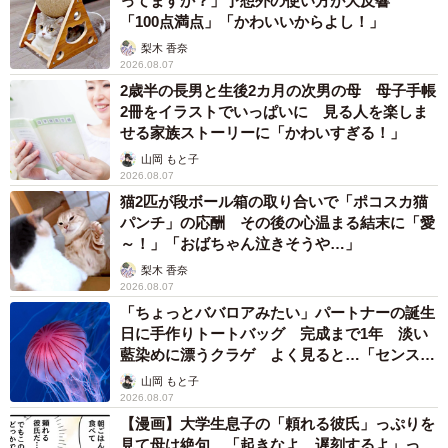
ってますか？」予想外の使い方が大反響
「100点満点」「かわいいからよし！」
梨木 香奈
2026.08.07
2歳半の長男と生後2カ月の次男の母 母子手帳
2冊をイラストでいっぱいに 見る人を楽しま
せる家族ストーリーに「かわいすぎる！」
山岡 もと子
2026.08.07
猫2匹が段ボール箱の取り合いで「ポコスカ猫
パンチ」の応酬 その後の心温まる結末に「愛
～！」「おばちゃん泣きそうや…」
梨木 香奈
2026.08.07
「ちょっとババロアみたい」パートナーの誕生
日に手作りトートバッグ 完成まで1年 淡い
藍染めに漂うクラゲ よく見ると…「センスす
ごい」
山岡 もと子
2026.08.07
【漫画】大学生息子の「頼れる彼氏」っぷりを
見て母は絶句 「起きなよ、遅刻するよ」っ