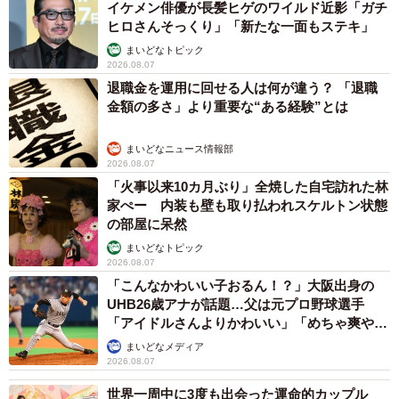
イケメン俳優が長髪ヒゲのワイルド近影「ガチ
ヒロさんそっくり」「新たな一面もステキ」
まいどなトピック
2026.08.07
退職金を運用に回せる人は何が違う？ 「退職
金額の多さ」より重要な“ある経験”とは
まいどなニュース情報部
2026.08.07
「火事以来10カ月ぶり」全焼した自宅訪れた林
家ぺー 内装も壁も取り払われスケルトン状態
の部屋に呆然
まいどなトピック
2026.08.07
「こんなかわいい子おるん！？」大阪出身の
UHB26歳アナが話題…父は元プロ野球選手
「アイドルさんよりかわいい」「めちゃ爽や
か」
まいどなメディア
2026.08.07
世界一周中に3度も出会った運命的カップル