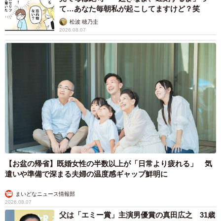
て…あなた毎朝私が起こしてますけど？笑
松波 穂乃圭
2026.08.07
【お盆の帰省】既婚女性の半数以上が「日常より疲れる」 気
遣いや準備で深まる夫婦の温度感ギャップ鮮明に
まいどなニュース情報部
2026.08.07
父は「エミー賞」主演男優賞の真田広之 31歳