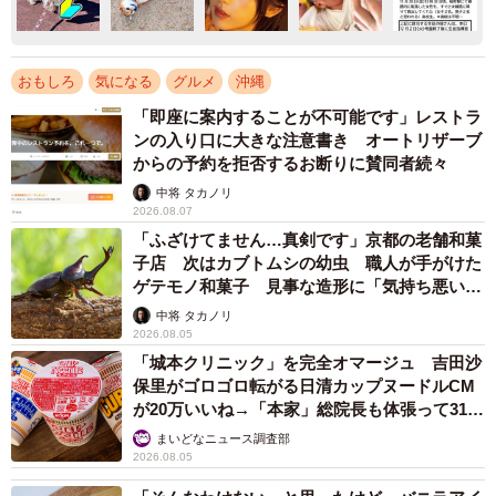
おもしろ
気になる
グルメ
沖縄
「即座に案内することが不可能です」レストラ
ンの入り口に大きな注意書き オートリザーブ
からの予約を拒否するお断りに賛同者続々
中将 タカノリ
2026.08.07
「ふざけてません…真剣です」京都の老舗和菓
子店 次はカブトムシの幼虫 職人が手がけた
ゲテモノ和菓子 見事な造形に「気持ち悪いく
らいリアル」
中将 タカノリ
2026.08.05
「城本クリニック」を完全オマージュ 吉田沙
保里がゴロゴロ転がる日清カップヌードルCM
が20万いいね→「本家」総院長も体張って31万
いいね
まいどなニュース調査部
2026.08.05