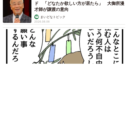
ド 「どなたか欲しい方が居たら」 大御所漫
才師が譲渡の意向
まいどなトピック
2026.08.06
【漫画】「高い家賃を払えるのに、まだ欲しい？」高級レジデ
ンスの七夕飾り、書かれた願い事にびっくり 人の欲には終わ
りがないのか
松波 穂乃圭
2026.08.06