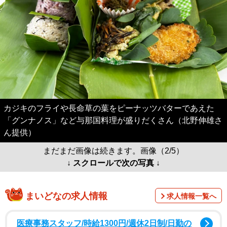
カジキのフライや長命草の葉をピーナッツバターであえた
「グンナノス」など与那国料理が盛りだくさん（北野伸雄さ
ん提供）
まだまだ画像は続きます。画像（2/5）
↓ スクロールで次の写真 ↓
まいどなの求人情報
求人情報一覧へ
医療事務スタッフ/時給1300円/週休2日制/日勤の