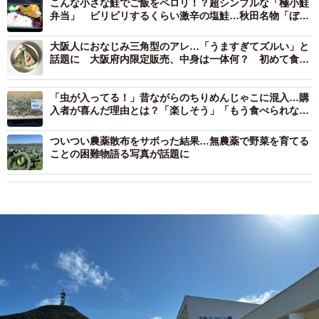
こんな小さな鮭でご飯をペロリ！？超シンプルな「極小鮭
弁当」 ビリビリするくらい激辛の塩鮭…秋田名物「ぼだ
っこ」はすごいぞ
大阪人におなじみ三角型のアレ…「うますぎてズルい」と
話題に 大阪府内限定販売、中身は一体何？ 初めて食べ
てみた
「虫が入ってる！」昔ながらのちりめんじゃこに混入…購
入者が喜んだ理由とは？「楽しそう」「もう食べられな
い」賛否も
ついつい農薬散布をサボった結果…無農薬で野菜を育てる
ことの困難物語る写真が話題に