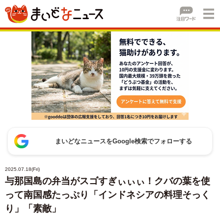
まいどなニュースをGoogle検索でフォローする
2025.07.18(Fri)
与那国島の弁当がスゴすぎぃぃぃ！クバの葉を使
って南国感たっぷり「インドネシアの料理そっく
り」「素敵」