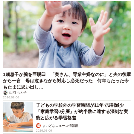
1歳息子が腕を亜脱臼 「奥さん、専業主婦なのに」と夫の後輩
から一言 母は泣きながら対応し必死だった 何年もたった今
もたまに思い出し…
山岡 もと子
2026.08.06
6/8
子どもの学校外の学習時間が11年で2割減少
「家庭学習0分層」が約半数に達する深刻な実
「ただいま〜」（画像提供：柴犬ももさん）
態と広がる学習格差
まいどなニュース情報部
ピンポン出たら忘れ物の水を取りに戻ってきた柴犬いるの
2026.08.06