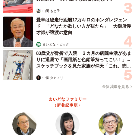
山岡 もと子
愛車は総走行距離17万キロのホンダレジェン
ド 「どなたか欲しい方が居たら」 大御所漫
才師が譲渡の意向
まいどなトピック
83歳父が骨折で入院 ３カ月の病院生活があま
りに退屈で「画用紙と色鉛筆持ってこい！」→
スケッチブックを見た家族が仰天「これ、売れ
ますよ…」
中将 タカノリ
６位以降を見る
3/8
まいどなファミリー
（新着記事順）
鼻デカバージョンで映っていた時のももちゃん（画像提供：柴犬ももさ
ん）
ーーこんなピンポンなら大歓迎ですね。普段、インターフ
ォンが鳴った際に気をつけていることはありますか？