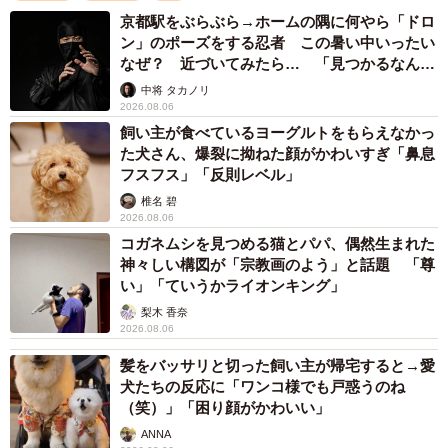
京都駅をぶらぶら→ホームの隅に何やら「ドロ
ン」のポーズをする忍者 この暑い中いったい
なぜ？ 近づいてみたら… 「見つかるなんて
未熟」
中将 タカノリ
2026.08.06
飼い主が食べているヨーグルトをもらえなかっ
た犬さん、爆裂に拗ねた顔がかわいすぎ「鼻息
フスフス」「反則レベル」
椎名 碧
2026.08.06
コガネムシを見つめる猫とパパ、偶然生まれた
神々しい構図が「宗教画のよう」と話題 「尊
い」「ていうかライオンキング」
梨木 香奈
2/8
2026.08.06
ピンポンの主は……柴犬の女の子、ももちゃんでした（画像提供：柴犬
髪をバッサリと切った飼い主が帰宅すると→愛
ももさん）
犬たちの反応に「ワンコ様でも戸惑うのね
（笑）」「困り顔がかわいい」
モニターに映っていたのは「真顔」の愛犬
ANNA