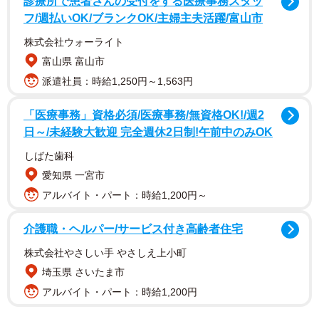
診療所で患者さんの受付をする医療事務スタッ
フ/週払いOK/ブランクOK/主婦主夫活躍/富山市
「何度でも忘れ物して欲しい」
株式会社ウォーライト
富山県 富山市
「わんちゃんが勧誘にきたら入れちゃうなぁと思ったりし
派遣社員：時給1,250円～1,563円
ます」
「医療事務」資格必須/医療事務/無資格OK!/週2
「こんなピンポンやったら毎回出たい」
日～/未経験大歓迎 完全週休2日制!午前中のみOK
しばた歯科
「ウチにもピンポンしに来て欲しい～」
愛知県 一宮市
アルバイト・パート：時給1,200円～
この時、モニターに映っていたのは、ももちゃん1匹。
介護職・ヘルパー/サービス付き高齢者住宅
そのため、「1人で散歩してきたの？」というコメントも寄
株式会社やさしい手 やさしえ上小町
せられていたが、実はこの時、インターフォンを押したの
埼玉県 さいたま市
は、ももちゃんを連れて朝の散歩に出かけた「パパさ
アルバイト・パート：時給1,200円
ん」。ももちゃんだけが画面に映るように、ももちゃんを