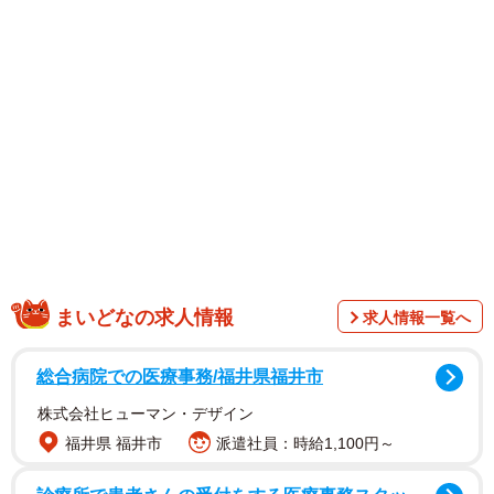
顔でカメラを見つめている、真っ黒なお鼻とくりっとした
お目々が可愛い愛犬、ももちゃんの姿！
まいどなの求人情報
求人情報一覧へ
総合病院での医療事務/福井県福井市
まさかの「ピンポンの主」に楽しいコメントが殺到した。
株式会社ヒューマン・デザイン
福井県 福井市
派遣社員：時給1,100円～
こんなピンポンなら…うちにも来て！
「あらま、可愛いお客さま」