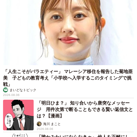
「人生こそがバラエティー」 マレーシア移住を報告した菊地亜
4/8
美 子どもの教育考え「小学校へ入学するこのタイミングで挑
戦」
お水を取りに戻った後は、無事にお散歩を再開したそうです（画像提
まいどなトピック
供：柴犬ももさん）
2026.08.06
「明日ひま？」 知り合いから唐突なメッセー
◇ ◇
ジ 用件次第で断ることもできる賢い返信文と
は？【漫画】
その後、「あの日から、毎日散歩帰りを伝えてくるように
海川 まこと
2026.08.06
なった柴犬最高すぎる」と、投稿していた飼い主さん。今
「誰かみたいにならなきゃ」 他人を正解にし