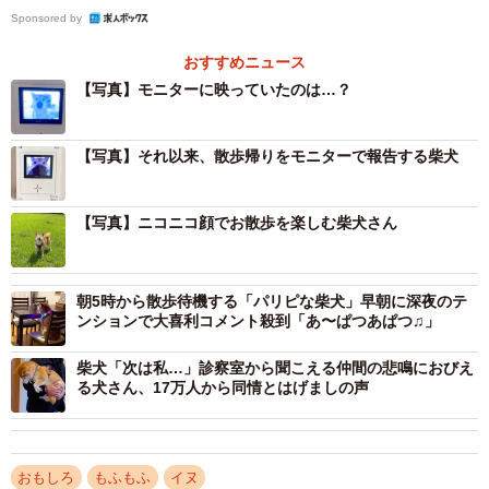
抱っこで支えていたそうだ。
Sponsored by
夏の犬散歩では、エチケットのためだけでなく、「犬の熱
おすすめニュース
中症対策」としても「お水」は必須！
【写真】モニターに映っていたのは…？
「訪問販売だったら何でも買っちゃいそう」と、大事なお
【写真】それ以来、散歩帰りをモニターで報告する柴犬
水を取りに戻ってきたももちゃんの可愛い様子について投
稿していた飼い主さんに、詳しくお話を聞いた。
【写真】ニコニコ顔でお散歩を楽しむ柴犬さん
朝5時から散歩待機する「パリピな柴犬」早朝に深夜のテ
ンションで大喜利コメント殺到「あ〜ぱつあぱつ♫」
柴犬「次は私…」診察室から聞こえる仲間の悲鳴におびえ
る犬さん、17万人から同情とはげましの声
おもしろ
もふもふ
イヌ