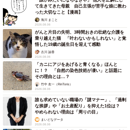
ではピンポンが楽しい「ただいま」の合図になったよう
て生きてきた母親 自己主張が苦手な娘に教わ
だ。
った大切なこと【漫画】
海川 まこと
2026.08.06
がんと片目の失明、3時間おきの壮絶な介護を
乗り越えた猫 「叶わないかもしれない」と覚
悟した19歳の誕生日を迎えて感動
古川 諭香
2026.08.06
「カニにアジをあげると青くなる」ほんと
に！？ 「自然の染色技術が凄い」と話題に
その理由とは…？
竹中 友一（RinToris）
2026.08.06
誰も求めていない職場の「謎マナー」、「過剰
な挨拶」や「お土産配り」を抑えた1位は？
やめられない理由は「周りの目」
まいどなデータ
2026.08.06