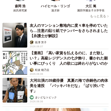
森岡 浩
ハイヒール・リンゴ
大江 篤
姓氏研究家
漫才師
園田学園女子大学学長
「インターフォンが鳴ってもすぐにドアは開けず、必ずド
もっと見る
アフォンで会話をしてから対応しています」
友人のマンション敷地内に度々車を停めていた
ら…注意の貼り紙でナンバーをさらされました
ーーこの後、ももちゃんは無事にお散歩を再開できたので
【弁護士が解説】
しょうか？
長澤 芳子
2026.08.07
「はい。この後、お水を持ってお散歩に出かけて行きまし
【漫画】「高い家賃を払えるのに、まだ欲し
い？」高級レジデンスの七夕飾り、書かれた願
た」
い事にびっくり 人の欲には終わりがないのか
松波 穂乃圭
2026.08.06
大河出演の39歳俳優 真夏の海で赤銅色の肉体
美を連投 「バッキバキだな」「ばり渋いで
す」
まいどなトピック
2026.08.06