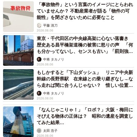
「事故物件」という言葉のイメージにとらわれ
可愛すぎる
pic.twitter.com/yMpJGAn5Gc
ていませんか？ 不動産業者が語る「物件の可
能性」を閉ざさないために必要なこと
— 柴犬·͜·♡もも (@momonosekaiii)
June 29, 2025
平藤 清刀
2026.08.06
東京・千代田区の中央線高架に心ない落書き
歴史ある昌平橋架道橋の被害に怒りの声 「何
も分かってないし、センスも古い」「罰則強化
して」
中将 タカノリ
2026.08.06
もしかすると「下山ダッシュ」 リニア中央新
幹線の長野県駅 在来線との乗り継ぎなし→な
ら走れば間に合うんじゃない？ 惜しい位置関
係が反響
中将 タカノリ
2026.08.06
「なんじゃこりゃ！」「ロボ？」大阪・梅田に
そびえる物体の正体は？ 昭和の遺産を調査し
てみた結果…
太田 浩子
2026.08.06