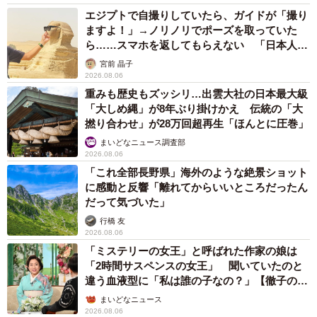
エジプトで自撮りしていたら、ガイドが「撮り
ますよ！」→ノリノリでポーズを取っていた
ら……スマホを返してもらえない 「日本人は
カモ代表かも」「私は6時間で3万円払った」
宮前 晶子
2026.08.06
重みも歴史もズッシリ…出雲大社の日本最大級
「大しめ縄」が8年ぶり掛けかえ 伝統の「大
撚り合わせ」が28万回超再生「ほんとに圧巻」
まいどなニュース調査部
2026.08.06
「これ全部長野県」海外のような絶景ショット
に感動と反響「離れてからいいところだったん
だって気づいた」
行橋 友
2026.08.06
「ミステリーの女王」と呼ばれた作家の娘は
「2時間サスペンスの女王」 聞いていたのと
違う血液型に「私は誰の子なの？」【徹子の部
屋】
まいどなニュース
2026.08.06