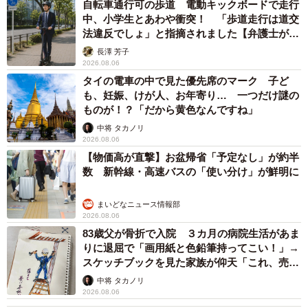
自転車通行可の歩道 電動キックボードで走行
中、小学生とあわや衝突！ 「歩道走行は道交
法違反でしょ」と指摘されました【弁護士が解
説】
長澤 芳子
2026.08.06
タイの電車の中で見た優先席のマーク 子ど
も、妊娠、けが人、お年寄り… 一つだけ謎の
ものが！？「だから黄色なんですね」
5/8
中将 タカノリ
2026.08.06
「あの日から、毎日散歩帰りを伝えてくるようになった」という、もも
ちゃん（画像提供：柴犬ももさん）
【物価高が直撃】お盆帰省「予定なし」が約半
数 新幹線・高速バスの「使い分け」が鮮明に
まいどなニュース情報部
2026.08.06
83歳父が骨折で入院 ３カ月の病院生活があま
りに退屈で「画用紙と色鉛筆持ってこい！」→
スケッチブックを見た家族が仰天「これ、売れ
ますよ…」
中将 タカノリ
2026.08.06