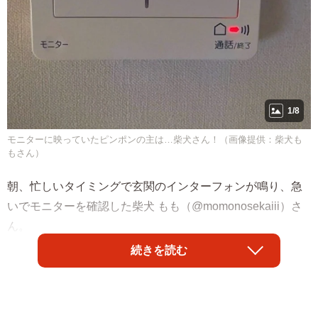
1/8
モニターに映っていたピンポンの主は…柴犬さん！（画像提供：柴犬も
もさん）
朝、忙しいタイミングで玄関のインターフォンが鳴り、急
いでモニターを確認した柴犬 もも（@momonosekaiii）さ
ん。
続きを読む
「忘れ物の水を取りに戻ってきた柴犬いるの可愛すぎる」
そんなつぶやきと共にX（旧Twitter）に投稿されたのは、真