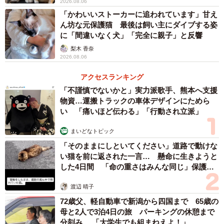
2026.08.06
ーーピンポンの主、予想外でした。
「かわいいストーカーに追われています」甘え
ん坊な元保護猫 最後は飼い主にダイブする姿
「朝のお散歩に出かけてすぐのタイミングだったので、帰
に「間違いなく犬」「完全に親子」と反響
宅した理由を聞くと、散歩の途中でももに水分補給をさせ
梨木 香奈
2026.08.06
るためのお水を忘れた…とのことでした。インターフォン
の通話ボタンを押すとモニターに真顔のももが無言で映っ
アクセスランキング
ていて、思わず笑ってしまいました」
「不謹慎でないかと」実力派歌手、熊本へ支援
物資…運搬トラックの車体デザインにためら
い 「痛いほど伝わる」「行動され立派」
まいどなトピック
「そのままにしといてください」道路で動けな
い猫を前に返された一言… 懸命に生きようと
した4日間 「命の重さはみんな同じ」保護団
体代表の訴え
渡辺 晴子
72歳父、軽自動車で新潟から四国まで 65歳の
母と2人で3泊4日の旅 パーキングの休憩まで
分刻み… 「大学生でも組まねえよ！」