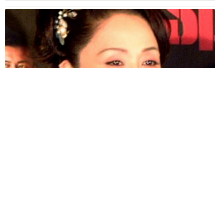
「わぁ…姐さん…」「永遠にお美しい」 大女優岩下志麻さ
ん、写真家のインスタに登場
まいどなメディア
2026.08.05
「ふざけてません…真剣です」京都の老舗和菓
子店 次はカブトムシの幼虫 職人が手がけた
ゲテモノ和菓子 見事な造形に「気持ち悪いく
らいリアル」
中将 タカノリ