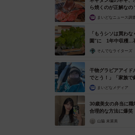
ネギタン塩のネギ、
ら焼くのが正解なの
▽出典：焼肉ぽんがグループ 公式Ti
https://www.tiktok.com/@yakinikup
まいどなニュース調
「もうシソは買わな
園”に 1年中収穫…
そんでなライターズ
干物グラビアアイド
でとう！」「家族で
まいどなメディア
30歳美女の弁当に
合理的な方法に爆笑
山脇 未菜美