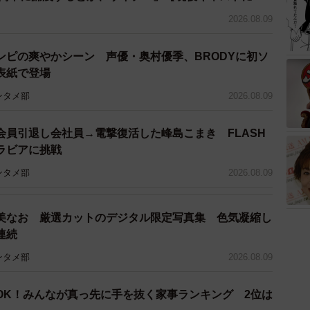
2026.08.09
ンピの爽やかシーン 声優・奥村優季、BRODYに初ソ
版表紙で登場
ンタメ部
2026.08.09
会員引退し会社員→電撃復活した峰島こまき FLASH
ラビアに挑戦
ンタメ部
2026.08.09
美なお 厳選カットのデジタル限定写真集 色気凝縮し
連続
ンタメ部
2026.08.09
OK！みんなが真っ先に手を抜く家事ランキング 2位は