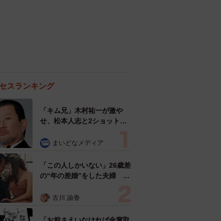
セスランキング
「キム兄」木村祐一が激や
せ、松本人志と2ショット
「一瞬、分からなかったわ」
「テキヤの兄さん」
まいどなメディア
「この人しかいない」26歳差
の“年の差婚”をした夫婦 出
会いは？反対する声はなかっ
た？ 今の思いを聞いた
古川 諭香
「お前さえいなければ金賞取