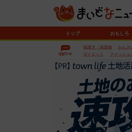
ニ
トップ
おもしろ
ュ
ー
保護犬・保護猫
かんさ
ス
一
ダイエット
ファッショ
覧