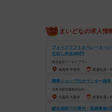
焼き時間に正解はないのですが、焼
いる面とブヨブヨとした脂身がつい
う。脂身の面から焼いてしまうと油
まいどなの求人情
【ホルモンの焼き方】
フォークリフトオペレーター/パ
①皮目から焼く。
仕出し弁当380円
②脂身部分に火が入って透明になっ
株式会社ワールドプラン
※丸まってきたら「もうすぐ食べご
③脂が透明になったら脂身の面を焼
滋賀県 甲賀市
派遣社員：時
携帯ショップのカウンター接客
ホルモンは焼き過ぎで焦げてしまい
ないと脂身が「ぐにゅぐにゅ」とし
日本人財支援株式会社
げるちょっと手前までしっかり焼く
大阪府 大阪市
派遣社員：時給
総合病院での受付・医療事務/日