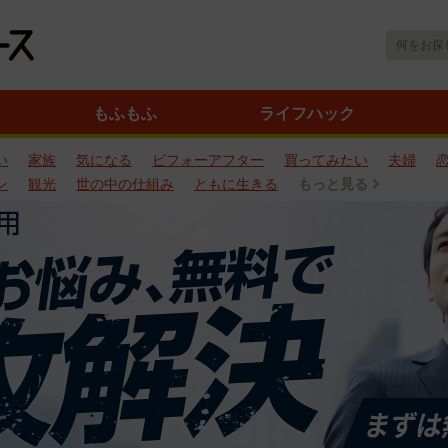
もふもふ
ライフハック
い
家族
気になる
ビフォーアフター
買ってみたい
夫婦
ン
観光
世の中の仕組み
ともに生きる
もっと見る