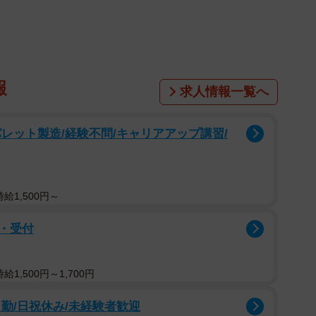
き方の正解はあるんだそう。ホルモンには、皮がついて
ている面があり、まず「皮目」から焼くのが良いんだそ
の旨味が全部落ちてスカスカになってしまいます。
報
求人情報一覧へ
レット製造/経験不問/キャリアアップ講習/
てきたらひっくり返す。
ろ」の合図。
いて余計な脂を落としたら完成。
給1,500円～
・受付
食べられなくなる印象がありますが、しっかり焼いてい
て美味しくないホルモンになってしまうのだそう。「焦
」のが理想。
1,500円～1,700円
勤/日祝休み/未経験者歓迎