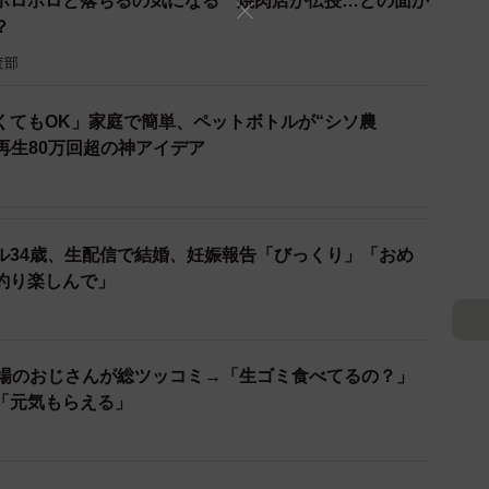
ポロポロと落ちるの気になる 焼肉店が伝授…どの面か
？
kTok／ホルモンってどのくらい焼けば良い？
onga/video/7500889459790056720
査部
くてもOK」家庭で簡単、ペットボトルが“シソ農
再生80万回超の神アイデア
ル34歳、生配信で結婚、妊娠報告「びっくり」「おめ
釣り楽しんで」
職場のおじさんが総ツッコミ→「生ゴミ食べてるの？」
「元気もらえる」