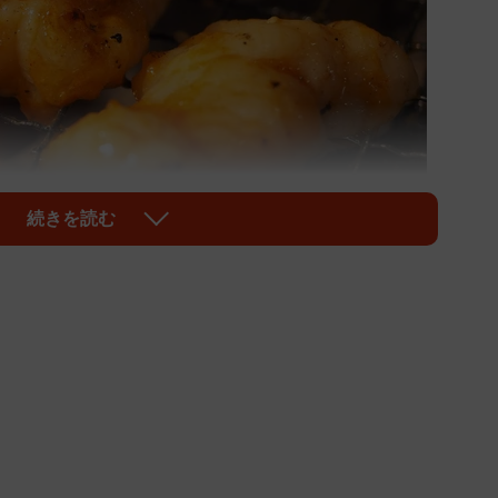
続きを読む
1/2
焼肉」※画像はイメージです（裕之 宮原/stock.adobe.com）
コリなど、種類によってさまざまな食感が楽しめるのが
のは「焼き上がりのタイミングがわからない…」と困っ
の公式TikTokアカウント（@yakinikuponga）
紹介しています。
！