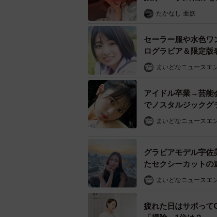
材】
たかなし 亜妖
セーラー服や水色ワ
ログラビア＆限定
まいどなニュースエ
アイドル卒業→芸能
でノスタルジックグ
まいどなニュースエ
グラビアモデル宇佐
たセクシーカットの
まいどなニュースエ
疲れた日はサボって