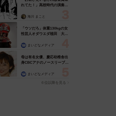
れてた！」高校時代の演奏会
がトラウマ……責められた学
生は楽器修理職人に 10年後
海川 まこと
再会した因縁の相手から思わ
ぬ申し出【漫画】
「ウソだろ」体重130kgの女
性芸人オダウエダ植田 大学
時代のほっそり姿に「マジ
で」
まいどなメディア
母は有名女優、慶応幼稚舎出
身CBCアナのノースリーブ姿
「育ちの良さが表情に表れて
る」「天使の笑顔」
まいどなメディア
６位以降を見る