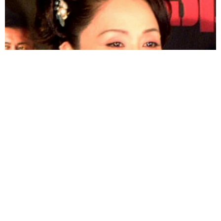
「わぁ…姐さん…」「永遠にお美しい」 大女優岩下志麻さ
ん、写真家のインスタに登場
まいどなメディア
2026.08.05
「ふざけてません…真剣です」京都の老舗和菓
子店 次はカブトムシの幼虫 職人が手がけた
ゲテモノ和菓子 見事な造形に「気持ち悪いく
らいリアル」
中将 タカノリ
2026.08.05
【漫画】中学受験のリアル「あの子、最近見な