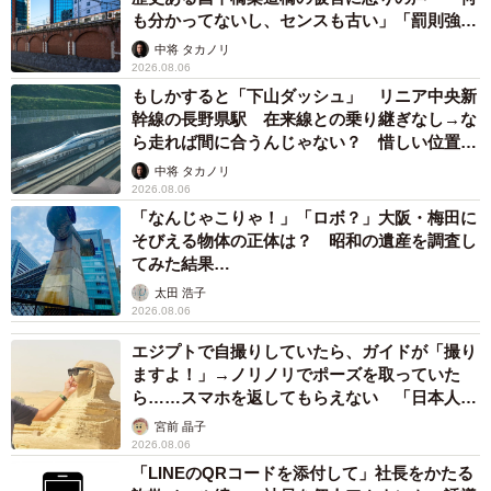
も分かってないし、センスも古い」「罰則強化
して」
中将 タカノリ
2026.08.06
もしかすると「下山ダッシュ」 リニア中央新
幹線の長野県駅 在来線との乗り継ぎなし→な
ら走れば間に合うんじゃない？ 惜しい位置関
係が反響
中将 タカノリ
2026.08.06
「なんじゃこりゃ！」「ロボ？」大阪・梅田に
そびえる物体の正体は？ 昭和の遺産を調査し
てみた結果…
太田 浩子
2026.08.06
エジプトで自撮りしていたら、ガイドが「撮り
ますよ！」→ノリノリでポーズを取っていた
ら……スマホを返してもらえない 「日本人は
カモ代表かも」「私は6時間で3万円払った」
宮前 晶子
2026.08.06
「LINEのQRコードを添付して」社長をかたる