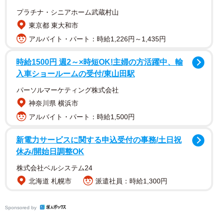
プラチナ・シニアホーム武蔵村山
東京都 東大和市
アルバイト・パート：時給1,226円～1,435円
時給1500円 週2～×時短OK!主婦の方活躍中、輸
入車ショールームの受付/東山田駅
パーソルマーケティング株式会社
神奈川県 横浜市
希望する市民が市に申し込んで認定証の交付を受けた上
アルバイト・パート：時給1,500円
で、市内の協力店でレターパックに寄付先の団体名などを
記入する手続きまで行うと、カット代が無料になる。店側
新電力サービスに関する申込受付の事務/土日祝
には市から１件あたり６千円を交付する。
休み/開始日調整OK
株式会社ベルシステム24
ウィッグは一つあたり２０～３０人分の髪を使用する。
北海道 札幌市
派遣社員：時給1,300円
求める髪質は団体により異なるが、長さは３１センチ以上
が条件となる。結べるウィッグを作るには４０センチ以上
Sponsored by
が必要。カットの際に少量ずつ束ねて切るため通常より３