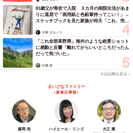
83歳父が骨折で入院 ３カ月の病院生活があま
りに退屈で「画用紙と色鉛筆持ってこい！」→
スケッチブックを見た家族が仰天「これ、売れ
ますよ…」
中将 タカノリ
「これ全部長野県」海外のような絶景ショット
に感動と反響「離れてからいいところだったん
だって気づいた」
行橋 友
６位以降を見る
まいどなファミリー
（新着記事順）
森岡 浩
ハイヒール・リンゴ
大江 篤