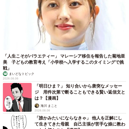
「人生こそがバラエティー」 マレーシア移住を報告した菊地亜
美 子どもの教育考え「小学校へ入学するこのタイミングで挑
戦」
まいどなトピック
2026.08.06
「明日ひま？」 知り合いから唐突なメッセー
ジ 用件次第で断ることもできる賢い返信文と
は？【漫画】
海川 まこと
2026.08.06
「誰かみたいにならなきゃ」 他人を正解にし
て生きてきた母親 自己主張が苦手な娘に教わ