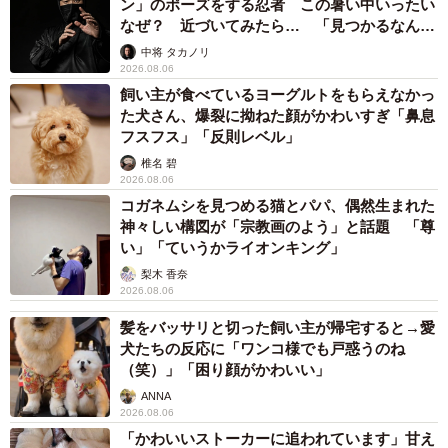
ン」のポーズをする忍者 この暑い中いったい
なぜ？ 近づいてみたら… 「見つかるなんて
未熟」
中将 タカノリ
2026.08.06
飼い主が食べているヨーグルトをもらえなかっ
た犬さん、爆裂に拗ねた顔がかわいすぎ「鼻息
フスフス」「反則レベル」
椎名 碧
2026.08.06
コガネムシを見つめる猫とパパ、偶然生まれた
神々しい構図が「宗教画のよう」と話題 「尊
2/2
い」「ていうかライオンキング」
女子中学生が寄付した約６０センチの髪を手にする美容師の横村さん
梨木 香奈
（八幡市美濃山・カルム）
2026.08.06
髪をバッサリと切った飼い主が帰宅すると→愛
ヘアサロン「カルム」（同市美濃山）では５日、女子中
犬たちの反応に「ワンコ様でも戸惑うのね
学生が初めて制度を利用した。同店は、利用客の小学生が
（笑）」「困り顔がかわいい」
寄付したいと話すのを聞いて、７年ほど前からヘアドネー
ANNA
2026.08.06
ション活動に協力している。美容師の横村智恵さん（４
「かわいいストーカーに追われています」甘え
６）は「寄付目的で伸ばす人もいれば、切るついでに寄付