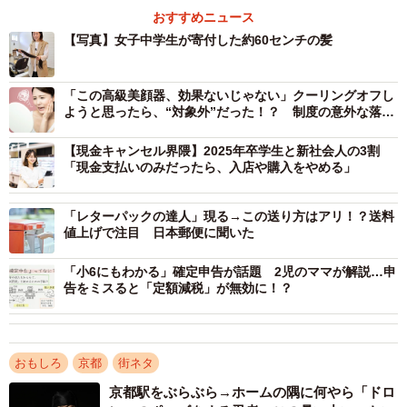
おすすめニュース
０分ほど時間がかかり、対応できる美容室や理容室は限ら
【写真】女子中学生が寄付した約60センチの髪
れるという。市内の協力店は現在３店。
「この高級美顔器、効果ないじゃない」クーリングオフし
ようと思ったら、“対象外”だった！？ 制度の意外な落と
し穴【弁護士が解説】
【現金キャンセル界隈】2025年卒学生と新社会人の3割
「現金支払いのみだったら、入店や購入をやめる」
「レターパックの達人」現る→この送り方はアリ！？送料
値上げで注目 日本郵便に聞いた
「小6にもわかる」確定申告が話題 2児のママが解説…申
告をミスると「定額減税」が無効に！？
おもしろ
京都
街ネタ
京都駅をぶらぶら→ホームの隅に何やら「ドロ