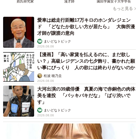
姓氏研究家
漫才師
園田学園女子大学学長
もっと見る
愛車は総走行距離17万キロのホンダレジェン
ド 「どなたか欲しい方が居たら」 大御所漫
才師が譲渡の意向
まいどなトピック
2026.08.06
【漫画】「高い家賃を払えるのに、まだ欲し
い？」高級レジデンスの七夕飾り、書かれた願
い事にびっくり 人の欲には終わりがないのか
松波 穂乃圭
2026.08.06
大河出演の39歳俳優 真夏の海で赤銅色の肉体
美を連投 「バッキバキだな」「ばり渋いで
す」
まいどなトピック
2026.08.06