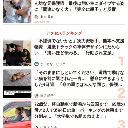
ん坊な元保護猫 最後は飼い主にダイブする姿
する人もいる。手間はかかるかもしれないが良い活動」と
に「間違いなく犬」「完全に親子」と反響
話した。
梨木 香奈
2026.08.06
アクセスランキング
「不謹慎でないかと」実力派歌手、熊本へ支援
物資…運搬トラックの車体デザインにためら
い 「痛いほど伝わる」「行動され立派」
まいどなトピック
「そのままにしといてください」道路で動けな
い猫を前に返された一言… 懸命に生きようと
した4日間 「命の重さはみんな同じ」保護団
体代表の訴え
渡辺 晴子
72歳父、軽自動車で新潟から四国まで 65歳の
母と2人で3泊4日の旅 パーキングの休憩まで
分刻み… 「大学生でも組まねえよ！」
山岡 もと子