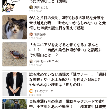
った大切なこと【漫画】
海川 まこと
2026.08.06
がんと片目の失明、3時間おきの壮絶な介護を
乗り越えた猫 「叶わないかもしれない」と覚
悟した19歳の誕生日を迎えて感動
古川 諭香
2026.08.06
「カニにアジをあげると青くなる」ほんと
に！？ 「自然の染色技術が凄い」と話題に
その理由とは…？
竹中 友一（RinToris）
2026.08.06
誰も求めていない職場の「謎マナー」、「過剰
な挨拶」や「お土産配り」を抑えた1位は？
やめられない理由は「周りの目」
まいどなデータ
2026.08.06
自転車通行可の歩道 電動キックボードで走行
中、小学生とあわや衝突！ 「歩道走行は道交