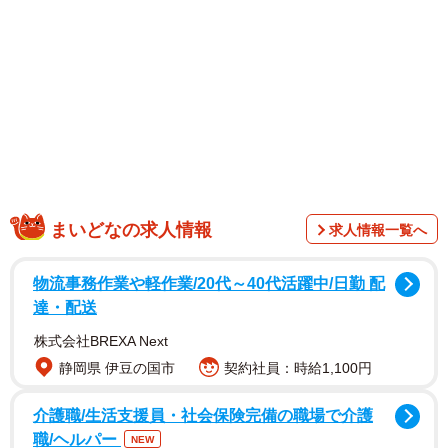
まいどなの求人情報
求人情報一覧へ
物流事務作業や軽作業/20代～40代活躍中/日勤 配
達・配送
1/2
株式会社BREXA Next
寄付用の髪を切る女子中学生（八幡市美濃山・カルム）＝横村さん提供
静岡県 伊豆の国市
契約社員：時給1,100円
介護職/生活支援員・社会保険完備の職場で介護
職/ヘルパー
NEW