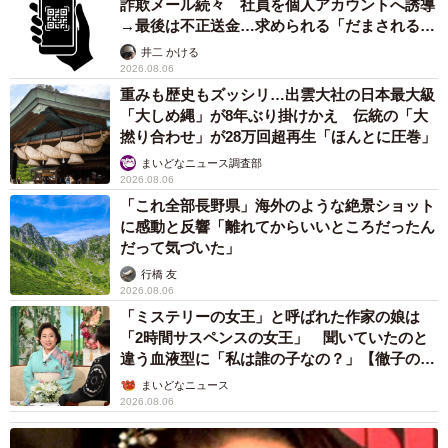
詐欺メール続々 社員を個人アカウントへ誘導
→最後は不正送金…求められる「だまされる前
提」の対策
井二 かける
2026.08.06
重みも歴史もズッシリ…出雲大社の日本最大級
「大しめ縄」が8年ぶり掛けかえ 伝統の「大
撚り合わせ」が28万回超再生「ほんとに圧巻」
まいどなニュース調査部
2026.08.06
「これ全部長野県」海外のような絶景ショット
に感動と反響「離れてからいいところだったん
だって気づいた」
行橋 友
2026.08.06
「ミステリーの女王」と呼ばれた作家の娘は
「2時間サスペンスの女王」 聞いていたのと
違う血液型に「私は誰の子なの？」【徹子の部
屋】
まいどなニュース
2026.08.06