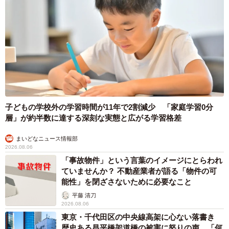
子どもの学校外の学習時間が11年で2割減少 「家庭学習0分
層」が約半数に達する深刻な実態と広がる学習格差
まいどなニュース情報部
2026.08.06
「事故物件」という言葉のイメージにとらわれ
ていませんか？ 不動産業者が語る「物件の可
能性」を閉ざさないために必要なこと
平藤 清刀
2026.08.06
東京・千代田区の中央線高架に心ない落書き
歴史ある昌平橋架道橋の被害に怒りの声 「何