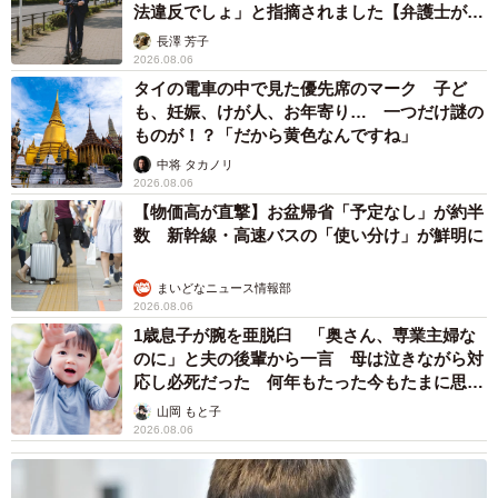
法違反でしょ」と指摘されました【弁護士が解
説】
長澤 芳子
2026.08.06
タイの電車の中で見た優先席のマーク 子ど
も、妊娠、けが人、お年寄り… 一つだけ謎の
ものが！？「だから黄色なんですね」
中将 タカノリ
2026.08.06
【物価高が直撃】お盆帰省「予定なし」が約半
数 新幹線・高速バスの「使い分け」が鮮明に
まいどなニュース情報部
2026.08.06
1歳息子が腕を亜脱臼 「奥さん、専業主婦な
のに」と夫の後輩から一言 母は泣きながら対
応し必死だった 何年もたった今もたまに思い
出し…
山岡 もと子
2026.08.06